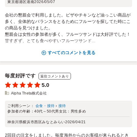
東京都港区港南
2026/05/07
会社の懇親会で利用しました。ピザやチキンなど油っこい商品が
多く、全体的なバランスをとるためにフルーツを探してた時にこ
の商品を見つけました。
懇親会は女性の参加者が多く、フルーツサンドは大好評でした！
甘すぎず、とても食べやすいフルーツサンド...
すべてのコメントを見る
毎度好評です
返信コメントあり
5.0
Alpha Theta株式会社
ご利用シーン：
会食・接待
›
接待
参加者の年齢：
40代～50代
男女比：
男性多め
神奈川県横浜市西区みなとみらい
2026/04/21
2回目の注文をしました。毎度海外からのお客様が来られるとき