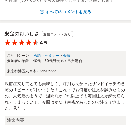
男性陣（30～60代）から大好評でした！またお願いします！
すべてのコメントを見る
安定のおいしさ
返信コメントあり
4.5
ご利用シーン：
会議・セミナー
›
会議
参加者の年齢：
40代～50代
男女比：
男女混合
東京都港区六本木
2026/05/23
以前注文してとても美味しく、評判も良かったサンドイッチの念
願のリピートが叶いました！これまでも何度か注文を試みたもの
の、人気店のようで一週間前かそれ以上でも毎回注文が締め切ら
れてしまっていて、今回はかなり余裕があったので注文できまし
た。見た...
注文内容