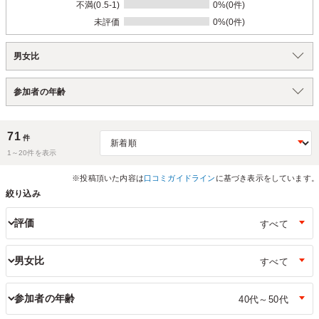
不満(0.5-1)
0%(0件)
未評価
0%(0件)
男女比
参加者の年齢
71
件
1～
20
件を表示
※投稿頂いた内容は
口コミガイドライン
に基づき表示をしています。
絞り込み
評価
男女比
参加者の年齢