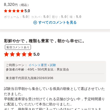
8,320
円（税込）
5.0
5.0
5.0
5.0
5.0
ボリューム
：
コスパ
：
彩り
：
味
：
すべてのコメントを見る
彩鮮やかで，種類も豊富で，朝から幸せに。
返信コメントあり
5.0
ご利用シーン：
イベント運営
›
試験
参加者の年齢：
40代～50代
男女比：
男女混合
東京都千代田区九段南
2026/03/06
試験当日早朝から集合している係員の朝食として選ばさせていた
だきました。
早朝配達希望を受け付けてくれる店舗が少ない中，予定時間通り
に配送していただいて本当に助かりました。
そして，個包装されて箱に入っているほかにメニューリストま