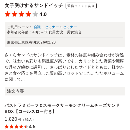
女子受けするサンドイッチ
返信コメントあり
4.0
ご利用シーン：
会議・セミナー
›
セミナー
参加者の年齢：
40代～50代
男女比：
男女混合
東京都江東区有明
2026/02/20
さくらサンドのサンドイッチは、素材の鮮度や組み合わせが秀逸
で、味わいも彩りも満足度が高いです。カリッとした野菜や濃厚
な具材が絶妙に調和し、さっぱりとしたサイドとともに、軽やか
さと食べ応えを両立した質の高いセットでした。ただボリューム
に関して...
注文内容
パストラミビーフ＆スモークサーモンクリームチーズサンド
BOX【コールスロー付き】
1,820
円（税込）
4.5