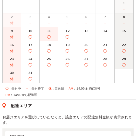
1
－
2
3
4
5
6
7
8
休
－
－
－
－
－
－
9
10
11
12
13
14
15
休
◯
◯
◯
－
－
－
16
17
18
19
20
21
22
休
◯
◯
◯
◯
◯
◯
23
24
25
26
27
28
29
休
◯
◯
◯
◯
◯
◯
30
31
休
◯
◯
：受付中
－
：受付終了
休
：定休日
AM
：14:00まで配達可
PM
：14:00から配達可
配達エリア
お届けエリアを選択していただくと、該当エリアの配達無料金額が表示されま
す。