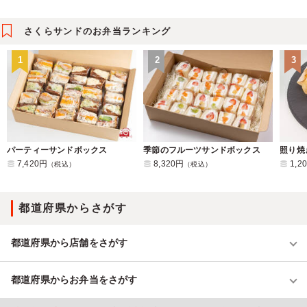
さくらサンドのお弁当ランキング
1
2
3
パーティーサンドボックス
季節のフルーツサンドボックス
7,420円
8,320円
1,2
（税込）
（税込）
都道府県からさがす
都道府県から店舗をさがす
都道府県からお弁当をさがす