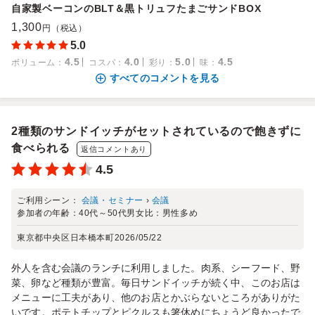
自家製ベーコンのBLT＆黒トリュフたまごサンドBOX
1,300
円（税込）
5.0
4.5
4.0
5.0
4.5
ボリューム
：
コスパ
：
彩り
：
味
：
すべてのコメントを見る
2種類のサンドイッチがセットされているので飽きずに
食べられる
返信コメントあり
4.5
ご利用シーン：
会議・セミナー
›
会議
参加者の年齢：
40代～50代
男女比：
男性多め
東京都中央区日本橋本町
2026/05/22
外人を含む会議のランチに利用しました。肉系、シーフード、野
菜、卵など種類が豊富。毎日サンドイッチが続く中、このお店は
メニューに工夫があり、他のお店とかぶらないところがありがた
いです。ポテトチップとピクルスも箸休めにちょうど良かったで