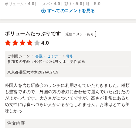
4.0
4.0
5.0
5.0
ボリューム
：
コスパ
：
彩り
：
味
：
すべてのコメントを見る
ボリュームたっぷりです
返信コメントあり
4.0
ご利用シーン：
会議・セミナー
›
研修
参加者の年齢：
40代～50代
男女比：
男性多め
東京都港区六本木
2026/02/19
外国人を含む研修会のランチに利用させていただきました。種類
も豊富ですので、外国の方の嗜好に合わせて選んでいただけたの
がよかったです。大きさがについてですが、高さが非常にあるた
め女性には食べづらい人がいるかもしれません。お味はとても美
味しかっ...
注文内容