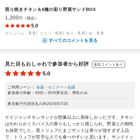
照り焼きチキン＆6種の彩り野菜サンドBOX
1,200
円（税込）
5.0
5.0
5.0
5.0
5.0
ボリューム
：
コスパ
：
彩り
：
味
：
すべてのコメントを見る
見た目もおしゃれで参加者から好評
返信コメントあり
5.0
ご利用シーン：
会議・セミナー
›
会議
参加者の年齢：
40代～50代
男女比：
男性のみ
東京都千代田区丸の内
2026/07/20
ケイジャンチキンサンドが想像以上に美味しかったです。チキン
はやわらかくスパイスの香りもしっかり感じられ、野菜との相性
も抜群でした。黒トリュフたまごサンドは香りが強すぎず上品
で、トリュフが苦手な人でも食べやすいと思います。サンドイッ