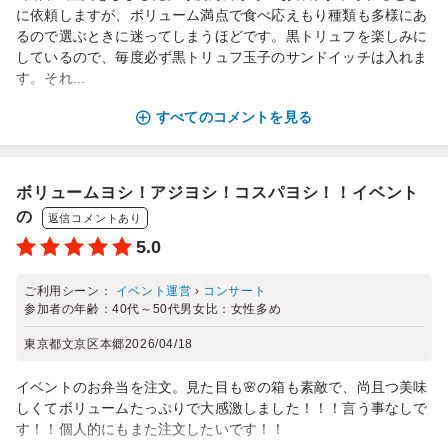
に依頼しますが、ボリューム満点で食べ応えもり種類も多様にあ
るので選ぶときに迷ってしまうほどです。黒トリュフを楽しみに
しているので、毎度必ず黒トリュフ玉子のサンドイッチは入れま
す。それ...
すべてのコメントを見る
ボリュームヨシ！アジヨシ！コスパヨシ！！イベント
の
返信コメントあり
5.0
ご利用シーン：
イベント運営
›
コンサート
参加者の年齢：
40代～50代
男女比：
女性多め
東京都文京区本郷
2026/04/18
イベントのお弁当を注文。見た目も🌸の箱も素敵で、尚且つ美味
しくてボリュームたっぷりで大感激しました！！！言う事なしで
す！！個人的にもまた注文したいです！！