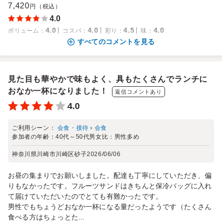
7,420
円（税込）
4.0
4.0
4.0
4.5
4.0
ボリューム
：
コスパ
：
彩り
：
味
：
すべてのコメントを見る
見た目も華やかで味もよく、具もたくさんでランチに
おなか一杯になりました！
返信コメントあり
4.0
ご利用シーン：
会食・接待
›
会食
参加者の年齢：
40代～50代
男女比：
男性多め
神奈川県川崎市川崎区砂子
2026/06/06
お昼の集まりでお願いしました。配達も丁寧にしていただき、偏
りもなかったです。フルーツサンドはきちんと保冷バッグに入れ
て届けていただいたのでとても有難かったです。
男性でもちょうどおなか一杯になる量だったようです（たくさん
食べる方はちょっとた...