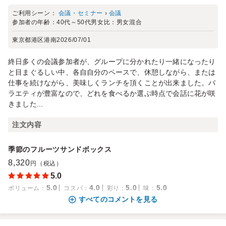
ご利用シーン：
会議・セミナー
›
会議
参加者の年齢：
40代～50代
男女比：
男女混合
東京都港区港南
2026/07/01
終日多くの会議参加者が、グループに分かれたり一緒になったり
と目まぐるしい中、各自自分のペースで、休憩しながら、または
仕事を続けながら、美味しくランチを頂くことが出来ました。バ
ラエティが豊富なので、どれを食べるか選ぶ時点で会話に花が咲
きました...
注文内容
季節のフルーツサンドボックス
8,320
円（税込）
5.0
5.0
4.0
5.0
5.0
ボリューム
：
コスパ
：
彩り
：
味
：
すべてのコメントを見る