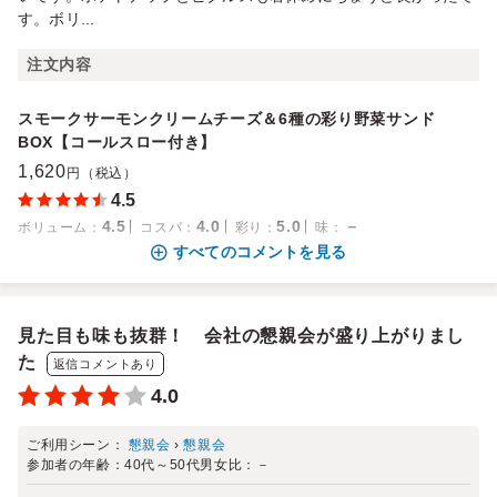
す。ボリ...
注文内容
スモークサーモンクリームチーズ＆6種の彩り野菜サンド
BOX【コールスロー付き】
1,620
円（税込）
4.5
4.5
4.0
5.0
－
ボリューム
：
コスパ
：
彩り
：
味
：
すべてのコメントを見る
見た目も味も抜群！ 会社の懇親会が盛り上がりまし
た
返信コメントあり
4.0
ご利用シーン：
懇親会
›
懇親会
参加者の年齢：
40代～50代
男女比：
－