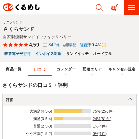
サクラサンド
さくらサンド
自家製燻製サンドイッチをデリバリー
4.59
342
0.4
早配・遅配率
%
件
帳票電子発行可
インボイス対応
サンドイッチ
オードブル
商品一覧
口コミ
カレンダー
配達エリア
キャンセル規定
さくらサンドの口コミ・評判
評価
大満足(4.5-5)
75%(256件)
満足(3.5-4)
24%(81件)
普通(2.5-3)
1%(4件)
やや不満(1.5-2)
0%(1件)