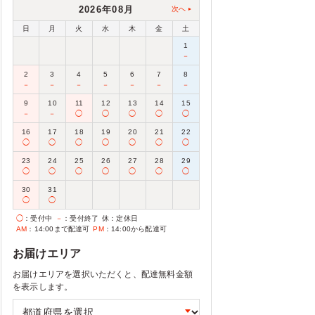
2026年08月
次へ
日
月
火
水
木
金
土
1
－
2
3
4
5
6
7
8
－
－
－
－
－
－
－
9
10
11
12
13
14
15
－
－
◯
◯
◯
◯
◯
16
17
18
19
20
21
22
◯
◯
◯
◯
◯
◯
◯
23
24
25
26
27
28
29
◯
◯
◯
◯
◯
◯
◯
30
31
◯
◯
◯
：受付中
－
：受付終了
休
：定休日
AM
：14:00まで配達可
PM
：14:00から配達可
お届けエリア
お届けエリアを選択いただくと、配達無料金額
を表示します。