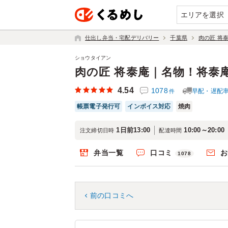
エリアを選択
仕出し弁当・宅配デリバリー
千葉県
肉の匠 将
ショウタイアン
肉の匠 将泰庵｜名物！将泰
4.54
1078
早配・遅配
件
帳票電子発行可
インボイス対応
焼肉
1日前13:00
10:00～20:00
注文締切日時
配達時間
弁当一覧
口コミ
お
1078
前の口コミへ