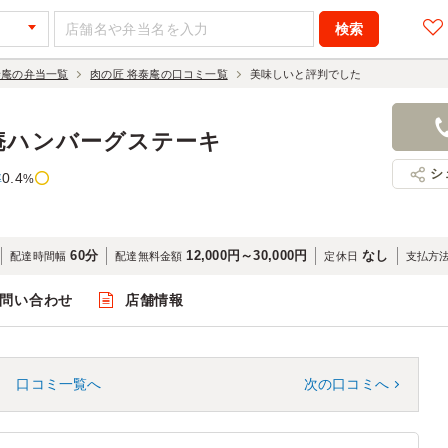
泰庵の弁当一覧
肉の匠 将泰庵の口コミ一覧
美味しいと評判でした
庵ハンバーグステーキ
シ
0.4
率
%
60分
12,000円～30,000円
なし
配達時間幅
配達無料金額
定休日
支払方
問い合わせ
店舗情報
口コミ一覧へ
次の口コミへ