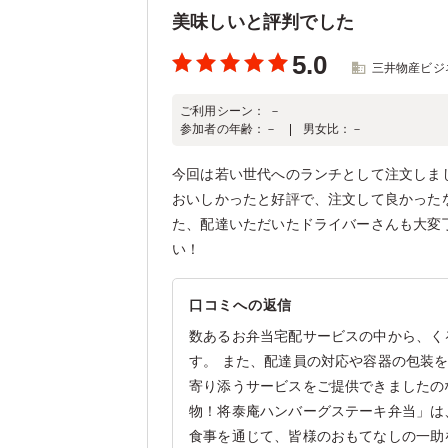
美味しいと評判でした
5.0
三井物産ビジ
ご利用シーン：
－
参加者の年齢：
－
男女比：
－
今回は若い世代へのランチとして注文しま
おいしかったと好評で、注文して良かった
た、配達いただいたドライバーさんも大変
い！
口コミへの返信
数あるお弁当宅配サービスの中から、く
す。 また、配達員の対応や容器の包装
寄り添うサービスをご提供できましたの
物！将泰庵ハンバーグステーキ弁当」は
食事を通じて、皆様のおもてなしの一助