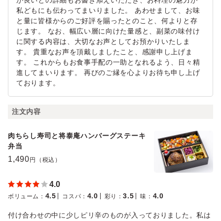
が良いとの詳細もお書き添えいただき、お料理の魅力が
私どもにも伝わってまいりました。 あわせまして、お味
と量に皆様からのご好評を賜ったとのこと、何よりと存
じます。 なお、幅広い層に向けた量感と、副菜の味付け
に関する内容は、大切なお声としてお預かりいたしま
す。 貴重なお声を頂戴しましたこと、感謝申し上げま
す。 これからもお食事手配の一助となれるよう、日々精
進してまいります。 再びのご縁を心よりお待ち申し上げ
ております。
注文内容
肉ちらし寿司と将泰庵ハンバーグステーキ
弁当
1,490
円（税込）
4.0
4.5
4.0
3.5
4.0
ボリューム
：
コスパ
：
彩り
：
味
：
付け合わせの中に少しピリ辛のものが入っておりました。私は