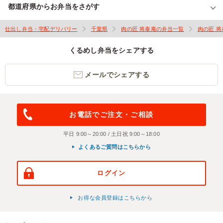
都道府県からお弁当をさがす
仕出し弁当・宅配デリバリー
千葉県
肉の匠 将泰庵の弁当一覧
肉の匠 
くるめし弁当をシェアする
メールでシェアする
お電話でご注文・ご相談
平日 9:00～20:00 / 土日祝 9:00～18:00
よくあるご質問はこちらから
ログイン
お得な会員登録はこちらから