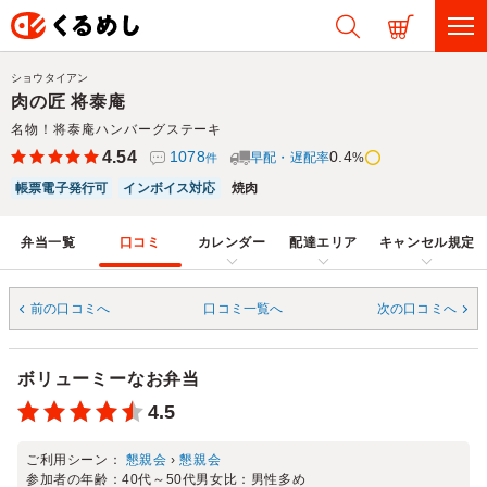
ショウタイアン
肉の匠 将泰庵
名物！将泰庵ハンバーグステーキ
4.54
1078
0.4
早配・遅配率
%
件
帳票電子発行可
インボイス対応
焼肉
弁当一覧
口コミ
カレンダー
配達エリア
キャンセル規定
前の口コミへ
口コミ一覧へ
次の口コミへ
ボリューミーなお弁当
4.5
ご利用シーン：
懇親会
›
懇親会
参加者の年齢：
40代～50代
男女比：
男性多め