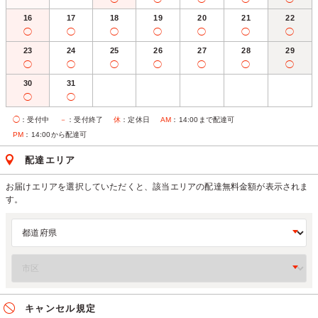
16
17
18
19
20
21
22
◯
◯
◯
◯
◯
◯
◯
23
24
25
26
27
28
29
◯
◯
◯
◯
◯
◯
◯
30
31
◯
◯
◯
：受付中
－
：受付終了
休
：定休日
AM
：14:00まで配達可
PM
：14:00から配達可
配達エリア
お届けエリアを選択していただくと、該当エリアの配達無料金額が表示されま
す。
キャンセル規定