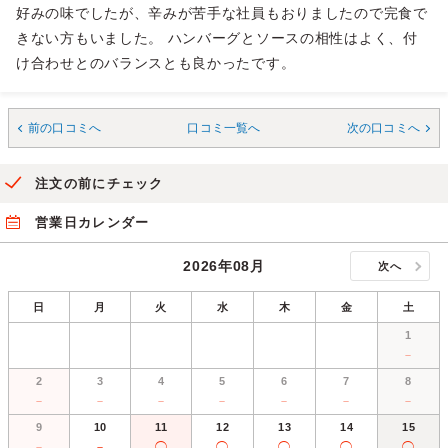
好みの味でしたが、辛みが苦手な社員もおりましたので完食で
きない方もいました。 ハンバーグとソースの相性はよく、付
け合わせとのバランスとも良かったです。
前の口コミへ
口コミ一覧へ
次の口コミへ
注文の前にチェック
営業日カレンダー
2026年08月
次へ
日
月
火
水
木
金
土
1
－
2
3
4
5
6
7
8
－
－
－
－
－
－
－
9
10
11
12
13
14
15
－
－
◯
◯
◯
◯
◯