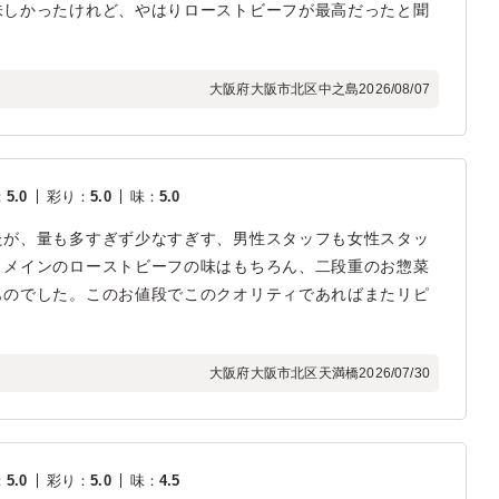
味しかったけれど、やはりローストビーフが最高だったと聞
大阪府大阪市北区中之島
2026/08/07
：
5.0
彩り
：
5.0
味
：
5.0
たが、量も多すぎず少なすぎす、男性スタッフも女性スタッ
。メインのローストビーフの味はもちろん、二段重のお惣菜
ものでした。このお値段でこのクオリティであればまたリピ
大阪府大阪市北区天満橋
2026/07/30
：
5.0
彩り
：
5.0
味
：
4.5