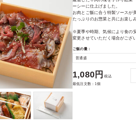
ーシーに仕上げました。
お肉とご飯に合う特製ソースが
たっぷりのお惣菜と共にお楽し
※夏季や時期、気候により食の
変更させていただく場合がござ
ご飯の量：
1,080円
税込
最低注文数：1個