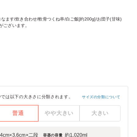
ます/炊き合わせ/軟骨つくね串/白ご飯[約200g]/お団子(甘味)
がございます。
中では以下の大きさに分類されます。
サイズの分類について
普通
やや大きい
大きい
3.4cm×3.6cm×二段
約1,020ml
容器の容量