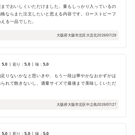
後までおいしくいただけました。量もしっかり入っているの
価格ならまた注文したいと思える内容です。ローストビーフ
わえる一品でした。
大阪府大阪市北区大淀北
2026/07/29
：
5.0
彩り
：
5.0
味
：
5.0
物足りないかなと思いきや、もう一段は華やかなおかずがは
べられて飽きないし、適量サイズで最後まで美味しくいただ
大阪府大阪市北区中之島
2026/07/27
：
5.0
彩り
：
5.0
味
：
5.0