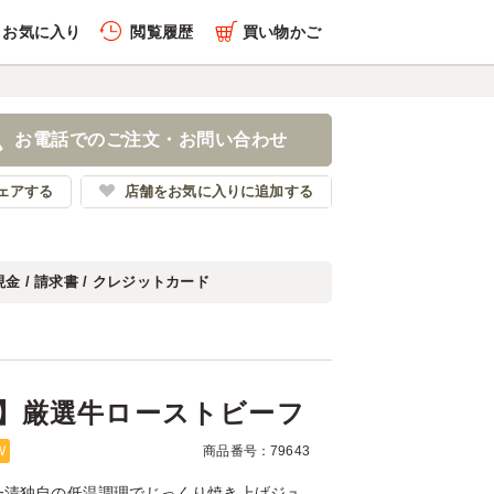
お気に入り
閲覧履歴
買い物かご
履歴を全件削除する
段ご膳】厳選牛ローストビ
お電話でのご注文・お問い合わせ
作り惣菜 一清
ェアする
店舗をお気に入りに追加する
現金 / 請求書 / クレジットカード
履歴を見る
】厳選牛ローストビーフ
W
商品番号：79643
一清独自の低温調理でじっくり焼き上げジュ