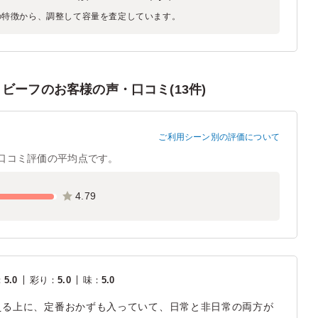
の特徴から、調整して容量を査定しています。
ビーフのお客様の声・口コミ(13件)
ご利用シーン別の評価について
口コミ評価の平均点です。
4.79
：
5.0
彩り
：
5.0
味
：
5.0
える上に、定番おかずも入っていて、日常と非日常の両方が