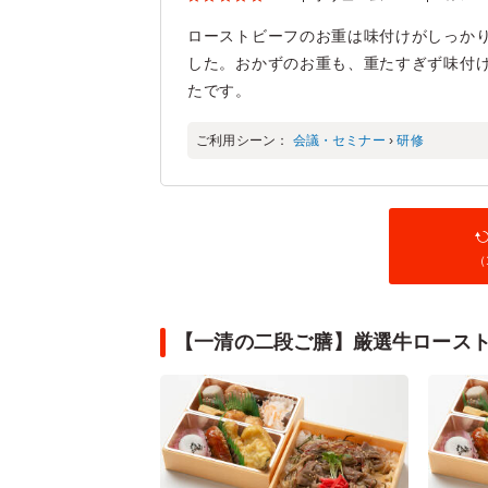
ローストビーフのお重は味付けがしっか
した。おかずのお重も、重たすぎず味付
たです。
ご利用シーン：
会議・セミナー
›
研修
（
【一清の二段ご膳】厳選牛ロース