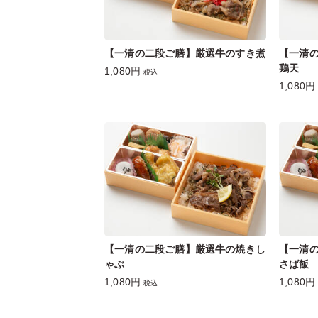
【一清の二段ご膳】厳選牛のすき煮
【一清
鶏天
1,080円
税込
1,080円
【一清の二段ご膳】厳選牛の焼きし
【一清
ゃぶ
さば飯
1,080円
1,080円
税込