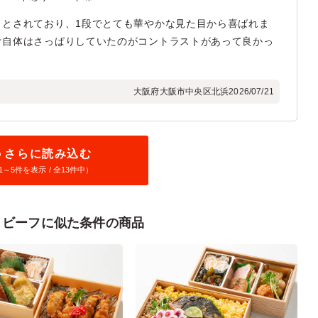
りとされており、1段でとても華やかな見た目から喜ばれま
け自体はさっぱりしていたのがコントラストがあって良かっ
大阪府大阪市中央区北浜
2026/07/21
さらに読み込む
1～
5
件を表示 / 全13件中）
トビーフに似た条件の商品