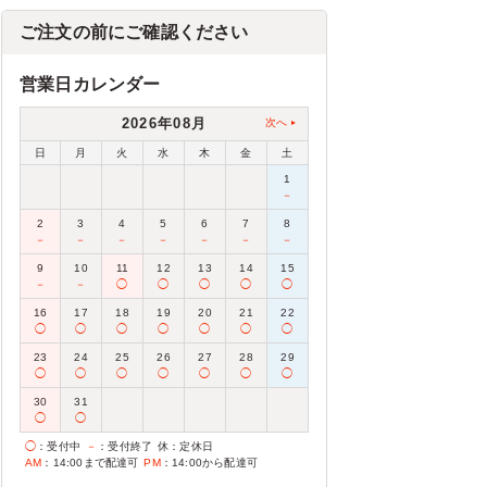
ご注文の前にご確認ください
営業日カレンダー
2026年08月
次へ
日
月
火
水
木
金
土
1
－
2
3
4
5
6
7
8
－
－
－
－
－
－
－
9
10
11
12
13
14
15
－
－
◯
◯
◯
◯
◯
16
17
18
19
20
21
22
◯
◯
◯
◯
◯
◯
◯
23
24
25
26
27
28
29
◯
◯
◯
◯
◯
◯
◯
30
31
◯
◯
◯
：受付中
－
：受付終了
休
：定休日
AM
：14:00まで配達可
PM
：14:00から配達可