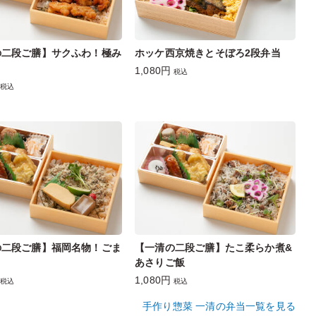
の二段ご膳】サクふわ！極み
ホッケ西京焼きとそぼろ2段弁当
1,080円
税込
税込
の二段ご膳】福岡名物！ごま
【一清の二段ご膳】たこ柔らか煮&
あさりご飯
1,080円
税込
税込
手作り惣菜 一清の弁当一覧を見る