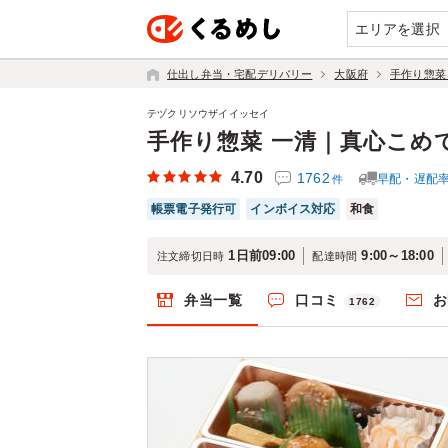
エリアを選択
仕出し弁当・宅配デリバリー
大阪府
手作り惣菜
テヅクリソウザイイッセイ
手作り惣菜 一清｜真心こめ
4.70
1762
早配・遅配
件
帳票電子発行可
インボイス対応
和食
1日前09:00
9:00～18:00
注文締切日時
配達時間
弁当一覧
口コミ
お
1762