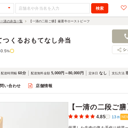
 一清の弁当一覧
【一清の二段ご膳】厳選牛ローストビーフ
【一清の二
ーフ
てつくるおもてなし弁当
1,080円
店舗名：手
シ
0.5
率
%
60分
5,000円～80,000円
なし
配達時間幅
配達無料金額
定休日
支払方法
問い合わせ
店舗情報
閲覧
【一清の二段ご膳
4.85
13
NE
件
厳選した牛肉の塊を手作り総菜