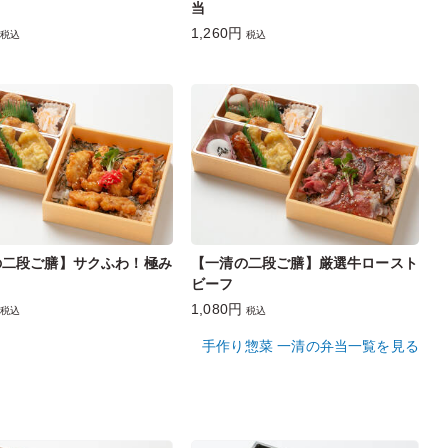
当
1,260円
税込
税込
の二段ご膳】サクふわ！極み
【一清の二段ご膳】厳選牛ロースト
ビーフ
1,080円
税込
税込
手作り惣菜 一清の弁当一覧を見る