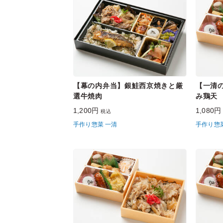
【幕の内弁当】銀鮭西京焼きと厳
【一清
選牛焼肉
み鶏天
1,200円
1,080
税込
手作り惣菜 一清
手作り惣