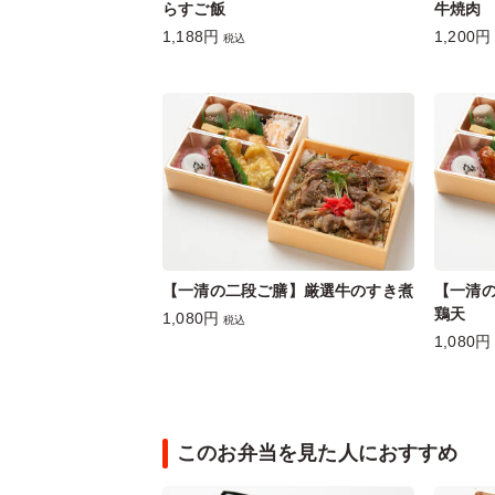
らすご飯
牛焼肉
1,188円
1,200円
税込
【一清の二段ご膳】厳選牛のすき煮
【一清
鶏天
1,080円
税込
1,080円
このお弁当を見た人におすすめ