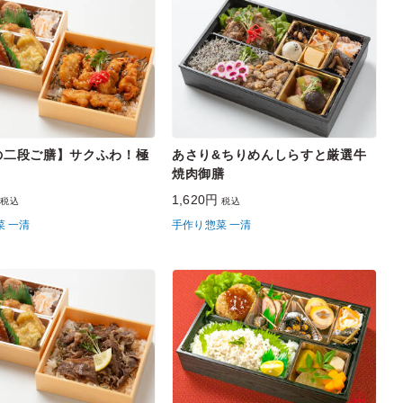
の二段ご膳】サクふわ！極
あさり&ちりめんしらすと厳選牛
焼肉御膳
円
1,620円
税込
税込
菜 一清
手作り惣菜 一清