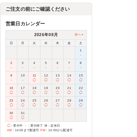
ご注文の前にご確認ください
営業日カレンダー
2026年08月
次へ
日
月
火
水
木
金
土
1
－
2
3
4
5
6
7
8
－
－
－
－
－
－
－
9
10
11
12
13
14
15
－
－
◯
◯
◯
◯
◯
16
17
18
19
20
21
22
◯
◯
◯
◯
◯
◯
◯
23
24
25
26
27
28
29
◯
◯
◯
◯
◯
◯
◯
30
31
◯
◯
◯
：受付中
－
：受付終了
休
：定休日
AM
：14:00まで配達可
PM
：14:00から配達可