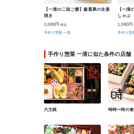
【一清の二段ご膳】厳選豚の生姜
【一清
焼き
しゃぶ
1,080円
1,080
税込
手作り惣菜 一清
手作り惣
手作り惣菜 一清に似た条件の店舗
六文銭
時時〜時の食