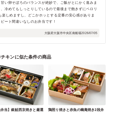
り甘い卵そぼろのバランスが絶妙で、ご飯がとにかく進みま
く、冷めてもしっとりしているので最後まで飽きずにペロリ
も楽しめますし、どこかホッとする定番の安心感がありま
リピート間違いなしのお弁当です！
大阪府大阪市中央区南船場
2026/07/05
辛チキンに似た条件の商品
内弁当】銀鮭西京焼きと厳選
鶏照り焼きと赤魚の幽庵焼き2段弁