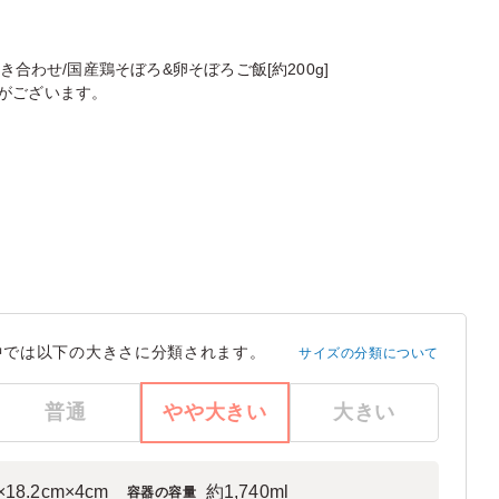
き合わせ/国産鶏そぼろ&卵そぼろご飯[約200g]
がございます。
中では以下の大きさに分類されます。
サイズの分類について
普通
やや大きい
大きい
×18.2cm×4cm
約1,740ml
容器の容量