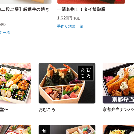
の二段ご膳】厳選牛の焼き
一清名物！！タイ飯御膳
1,620円
税込
円
税込
手作り惣菜 一清
菜 一清
堂〜
おむころ
京都弁当ナンバ