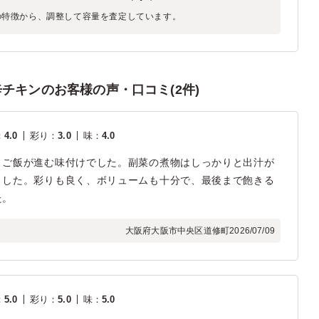
の特徴から、調整して容量を査定しています。
チキンのお客様の声・口コミ(2件)
：
4.0
彩り
：
3.0
味
：
4.0
、ご飯が進む味付けでした。副菜の煮物はしっかりと出汁が
ました。彩りも良く、ボリュームも十分で、最後まで飽きる
た。
大阪府大阪市中央区道修町
2026/07/09
：
5.0
彩り
：
5.0
味
：
5.0