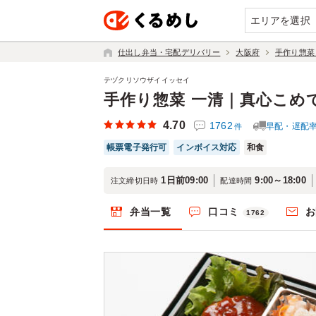
エリアを選択
仕出し弁当・宅配デリバリー
大阪府
手作り惣菜
テヅクリソウザイイッセイ
手作り惣菜 一清｜真心こめ
4.70
1762
早配・遅配
件
帳票電子発行可
インボイス対応
和食
1日前09:00
9:00～18:00
注文締切日時
配達時間
弁当一覧
口コミ
お
1762