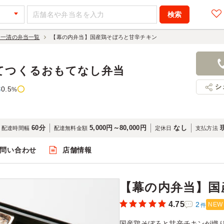
 一清の弁当一覧
【幕の内弁当】国産鶏そぼろと甘辛チキン
【幕の内弁
キン
てつくるおもてなし弁当
1,188円
店舗名：手
シ
0.5
率
%
60分
5,000円～80,000円
なし
配達時間幅
配達無料金額
定休日
支払方法
問い合わせ
店舗情報
閲覧
【幕の内弁当】国
4.75
2
NEW
件
国産鶏そぼろと甘辛チキンが織