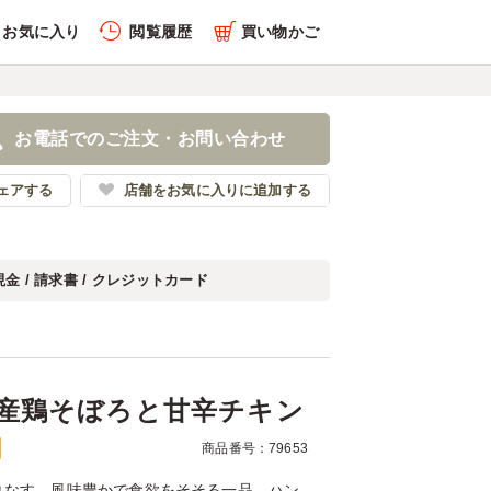
お気に入り
閲覧履歴
買い物かご
履歴を全件削除する
当】国産鶏そぼろと甘辛チ
お電話でのご注文・お問い合わせ
作り惣菜 一清
ェアする
店舗をお気に入りに追加する
現金 / 請求書 / クレジットカード
履歴を見る
産鶏そぼろと甘辛チキン
商品番号：79653
りなす、風味豊かで食欲をそそる一品。ハン