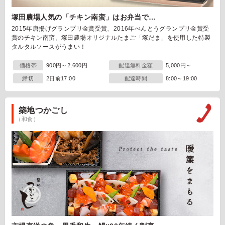
塚田農場人気の「チキン南蛮」はお弁当で…
2015年唐揚げグランプリ金賞受賞、2016年べんとうグランプリ金賞受
賞のチキン南蛮。塚田農場オリジナルたまご「塚だま」を使用した特製
タルタルソースがうまい！
価格帯
900円～2,600円
配達無料金額
5,000円～
締切
2日前17:00
配達時間
8:00～19:00
築地つかごし
（和食）