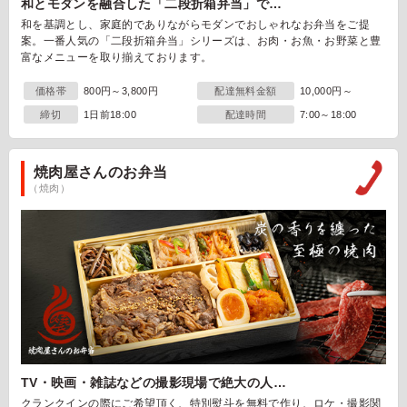
和とモダンを融合した「二段折箱弁当」で…
和を基調とし、家庭的でありながらモダンでおしゃれなお弁当をご提
案。一番人気の「二段折箱弁当」シリーズは、お肉・お魚・お野菜と豊
富なメニューを取り揃えております。
価格帯
800円～3,800円
配達無料金額
10,000円～
締切
1日前18:00
配達時間
7:00～18:00
焼肉屋さんのお弁当
（焼肉）
TV・映画・雑誌などの撮影現場で絶大の人…
クランクインの際にご希望頂く、特別熨斗を無料で作り、ロケ・撮影関