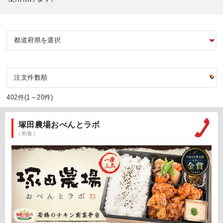
402件(1～20件)
塚田農場おべんとラボ
（和食）