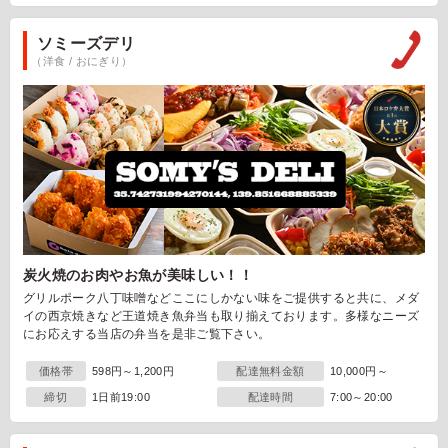
ソミーズデリ
（洋食 / おにぎり）
炭火焼のお肉やお魚が美味しい！！
グリルポーク八丁味噌などここにしかない味をご提供すると共に、メダ
イの西京焼きなど王道焼き魚弁当も取り揃えております。多様なニーズ
にお応えする当店の弁当を是非ご覧下さい。
価格帯
598円～1,200円
配達無料金額
10,000円～
締切
1日前19:00
配達時間
7:00～20:00