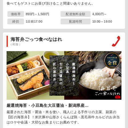
食べてもゲストにお喜び頂けること間違いありません。
価格帯
890円～1,500円
配達無料金額
4,000円～
締切
1日前17:00
配達時間
10:00～19:00
海苔弁ごっつ食べなはれ
（和食）
厳選焼海苔・小豆島生大豆醤油・新潟県産…
厳選された海苔・醤油・米を使い、職人による手作りの主菜、副菜の
【匠の海苔弁】！米沢豚や山形さくらんぼ鶏・黒毛和牛カルビのお弁当
はロケや会議・大切なお集まりにお薦めです。