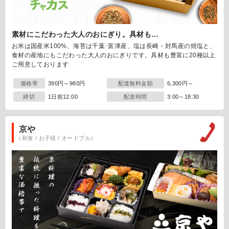
素材にこだわった大人のおにぎり。具材も…
お米は国産米100%、海苔は千葉･富津産、塩は長崎・対馬産の焼塩と、
食材の産地にもこだわった大人のおにぎりです。具材も豊富に20種以上
ご用意しております
価格帯
390円～980円
配達無料金額
6,300円～
締切
1日前12:00
配達時間
3:00～18:30
京や
（和食 / お子様 / オードブル）