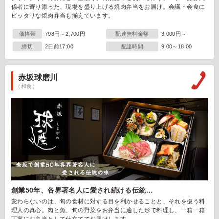
係者に寄り添った、現場を盛り上げる焼肉弁当をお届け。会議・会食に
ピッタリな焼肉弁当も揃えています。
価格帯
798円～2,700円
配達無料金額
3,000円～
締切
2日前17:00
配達時間
9:00～18:00
赤坂球磨川
（和食）
創業50年、各界著名人に愛され続ける伝統…
変わらないのは、旬の食材に対する目を利かせることと、それを扱う料
理人の真心。肉と魚、旬の野菜をお弁当に適した形で料理し、一箱一箱