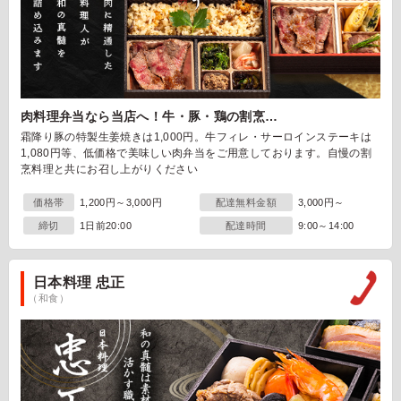
肉料理弁当なら当店へ！牛・豚・鶏の割烹…
霜降り豚の特製生姜焼きは1,000円。牛フィレ・サーロインステーキは
1,080円等、低価格で美味しい肉弁当をご用意しております。自慢の割
烹料理と共にお召し上がりください
価格帯
1,200円～3,000円
配達無料金額
3,000円～
締切
1日前20:00
配達時間
9:00～14:00
日本料理 忠正
（和食）