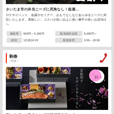
さいたま市の弁当ニーズに死角なし！低価…
ロケやイベント、会議やセミナー、おもてなしなどあらゆるニーズに対
応いたします。美味しい、コスパが良い以上に使い勝手の良いお店No1
へ
価格帯
600円～5,260円
配達無料金額
8,000円～
締切
1日前16:00
配達時間
9:00～18:00
駒春
（和食）