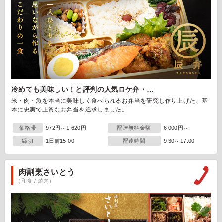
冷めても美味しい！と評判の人気ロケ弁・…
米・肉・魚を本当に美味しく食べられるお弁当を研究し作り上げた、基
本に忠実で上質なお弁当を追求しました。
価格帯
972円～1,620円
配達無料金額
6,000円～
締切
1日前15:00
配達時間
9:30～17:00
肉割烹さいとう
（和食 / 焼肉）