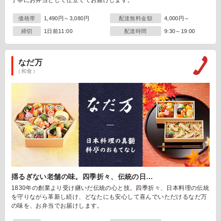
丁寧にお弁当として仕立ててお届けします。
価格帯
1,490円～3,080円
配達無料金額
4,000円～
締切
1日前11:00
配達時間
9:30～19:00
なだ万
（和食）
揺るぎない老舗の味。四季折々、伝統の日…
1830年の創業より受け継いだ伝統の心と技。四季折々、日本料理の伝統
を守りながら革新し続け、どなたにも安心して喜んでいただけるなだ万
の味を、お弁当でお届けします。