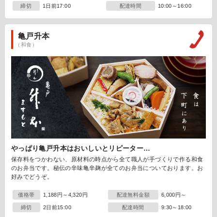
締切
1日前17:00
配達時間
10:00～16:00
亀戸升本
（和食）
やっぱり亀戸升本はおいしいとリピーター…
保存料をつかわない、原材料の時点から全て職人が手づくりで作る和食
のお弁当です。秘伝の辛味亀辛麹が全てのお弁当についております。お
好みでどうぞ。
価格帯
1,188円～4,320円
配達無料金額
6,000円～
締切
2日前15:00
配達時間
9:30～18:00