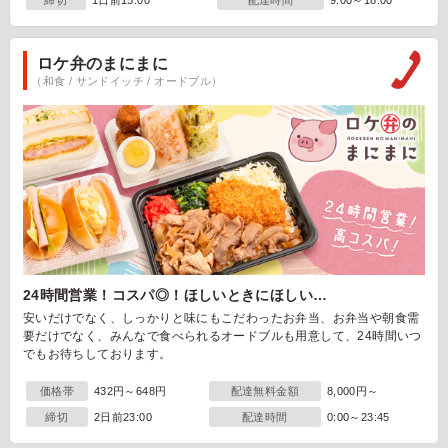
締切
1日前15:00
配達時間
9:00～18:00
ロケ弁のまにまに
（和食 / サンドイッチ / オードブル）
24時間営業！コスパ◎！ほしいときにほしい…
安いだけでなく、しっかりと味にもこだわったお弁当、お弁当や朝食需
要だけでなく、みんなで食べられるオードブルも用意して、24時間いつ
でもお待ちしております。
価格帯
432円～648円
配達無料金額
8,000円～
締切
2日前23:00
配達時間
0:00～23:45