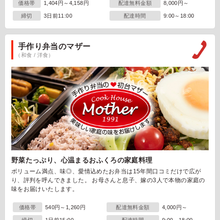
価格帯
1,404円～4,158円
配達無料金額
8,000円～
締切
3日前11:00
配達時間
9:00～18:00
手作り弁当のマザー
（和食 / 洋食）
野菜たっぷり、心温まるおふくろの家庭料理
ボリューム満点、味◎、愛情込めたお弁当は15年間口コミだけで広が
り、評判を呼んできました。 お母さんと息子、嫁の3人で本物の家庭の
味をお届けいたします。
価格帯
540円～1,260円
配達無料金額
4,000円～