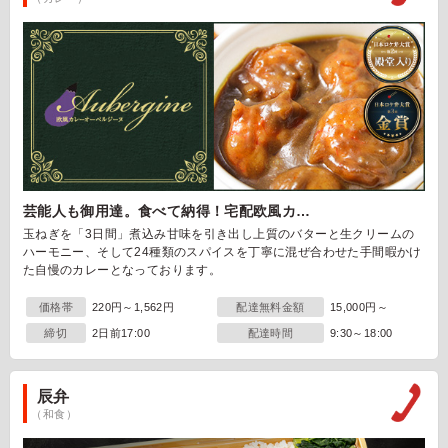
芸能人も御用達。食べて納得！宅配欧風カ…
玉ねぎを「3日間」煮込み甘味を引き出し上質のバターと生クリームの
ハーモニー、そして24種類のスパイスを丁寧に混ぜ合わせた手間暇かけ
た自慢のカレーとなっております。
価格帯
220円～1,562円
配達無料金額
15,000円～
締切
2日前17:00
配達時間
9:30～18:00
辰弁
（和食）