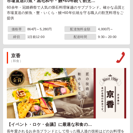
市場直送の魚・黒毛和牛・鰻×60年続く割烹…
60余年・冠婚葬祭で人気の懐石料理塚越のサブブランド。確かな品質と
市場直送の鮮魚・蟹・いくら・鰻×60年伝統を守る職人の割烹料理をご
提供
価格帯
864円～5,280円
配達無料金額
4,000円～
締切
1日前12:00
配達時間
9:30～20:00
京香
（和食）
【イベント・ロケ・会議】に最適な和食の…
長年愛されるお弁当ブランドとして培った職人達の技術はどのお料理を