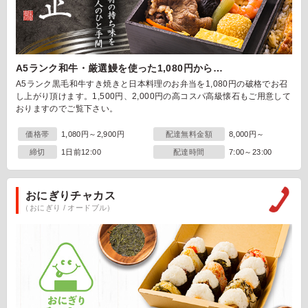
A5ランク和牛・厳選鰻を使った1,080円から…
A5ランク黒毛和牛すき焼きと日本料理のお弁当を1,080円の破格でお召
し上がり頂けます。1,500円、2,000円の高コスパ高級懐石もご用意して
おりますのでご覧下さい。
価格帯
1,080円～2,900円
配達無料金額
8,000円～
締切
1日前12:00
配達時間
7:00～23:00
おにぎりチャカス
（おにぎり / オードブル）