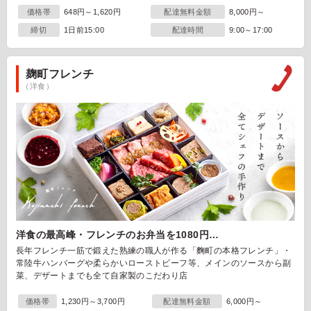
価格帯
648円～1,620円
配達無料金額
8,000円～
締切
1日前15:00
配達時間
9:00～17:00
麹町フレンチ
（洋食）
洋食の最高峰・フレンチのお弁当を1080円…
長年フレンチ一筋で鍛えた熟練の職人が作る「麴町の本格フレンチ」・
常陸牛ハンバーグや柔らかいローストビーフ等、メインのソースから副
菜、デザートまでも全て自家製のこだわり店
価格帯
1,230円～3,700円
配達無料金額
6,000円～