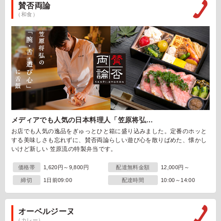
賛否両論
（和食）
メディアでも人気の日本料理人「笠原将弘…
お店でも人気の逸品をぎゅっとひと箱に盛り込みました。定番のホッと
する美味しさも忘れずに、賛否両論らしい遊び心を散りばめた、懐かし
いけど新しい 笠原流の特製弁当です。
価格帯
1,620円～9,800円
配達無料金額
12,000円～
締切
1日前09:00
配達時間
10:00～14:00
オーベルジーヌ
（カレー）