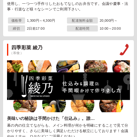
使用し、一つ一つ手作りしたおもてなしのお弁当です。会議や慶事・法
事・行楽など様々なシーンでご利用下さい。
価格帯
1,300円～4,300円
配達無料金額
20,000円～
締切
2日前17:00
配達時間
10:00～20:00
四季彩菜 綾乃
（和食）
美味いの秘訣は手間かけた「仕込み」。誰…
幕の内の仕立てながらも、メイン料理が何かを明確にすることで見て分
かりやすく、さらに美味しく満足いただける献立にしております！会議
やセミナー、ロケなどにご活用ください。