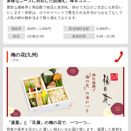
多様なニーズに対応した品揃え。味＆コス…
豊富な価格帯と商品数で他店と差別化。併せて大口のご注文にも対応い
たします！内容は、ロケやイベントで重宝される弁当からおもてなしで
人気の肉や鰻弁当まで取り揃えております。
価格帯
200円～1,500円
配達無料金額
5,000円～
締切
1日前12:00
配達時間
9:00～21:00
梅の花(九州)
（和食）
「湯葉」と「豆腐」の梅の花で、一つ一つ…
和食の基本を活かした優しい味わいをお届け致します。厳選した食材を