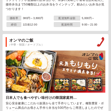
サンドイッチや低価格のお弁当から、博多の美味しい食材を詰め込んだ
接待弁当まで50種類以上のお弁当をラインナップ。頼みたいお弁当が見
つかります！
価格帯
380円～3,800円
配達無料金額
5,000円～
締切
1日前12:00
配達時間
9:00～21:00
オンマのご飯
（中華・韓国 / オードブル）
日本人でも食べやすい味付けの韓国家庭料…
安心安全健康にこだわり副菜から全て手作りしています。種類豊富・ボ
リューム満点のお母さん手作り弁当を500円からご用意しましたのでぜ