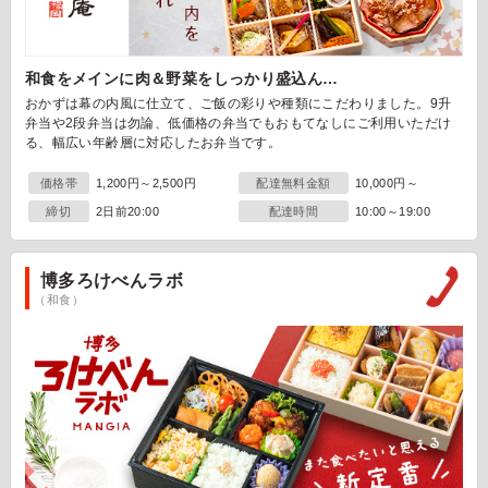
和食をメインに肉＆野菜をしっかり盛込ん…
おかずは幕の内風に仕立て、ご飯の彩りや種類にこだわりました。9升
弁当や2段弁当は勿論、低価格の弁当でもおもてなしにご利用いただけ
る、幅広い年齢層に対応したお弁当です。
価格帯
1,200円～2,500円
配達無料金額
10,000円～
締切
2日前20:00
配達時間
10:00～19:00
博多ろけべんラボ
（和食）