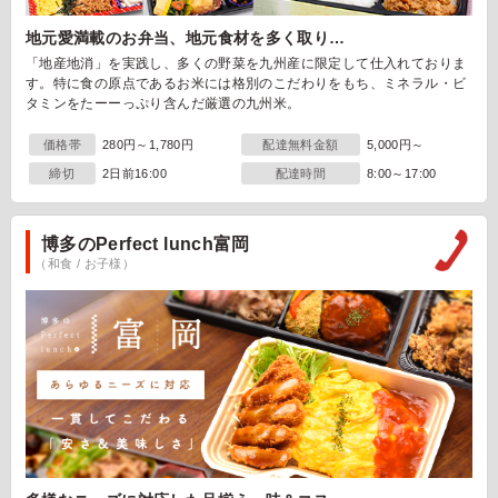
地元愛満載のお弁当、地元食材を多く取り…
「地産地消」を実践し、多くの野菜を九州産に限定して仕入れておりま
す。特に食の原点であるお米には格別のこだわりをもち、ミネラル・ビ
タミンをたーーっぷり含んだ厳選の九州米。
価格帯
280円～1,780円
配達無料金額
5,000円～
締切
2日前16:00
配達時間
8:00～17:00
博多のPerfect lunch富岡
（和食 / お子様）