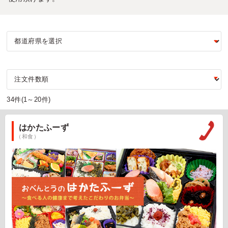
34件(1～20件)
はかたふーず
（和食）