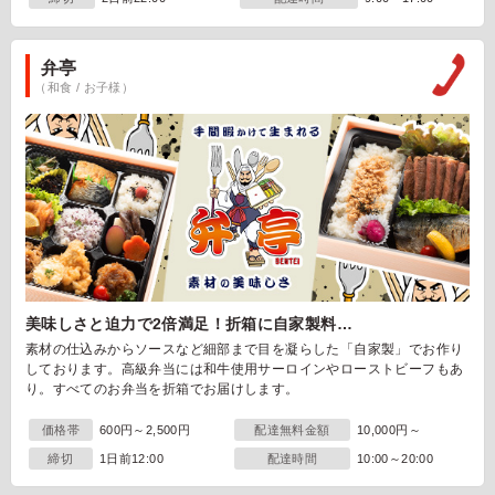
弁亭
（和食 / お子様）
美味しさと迫力で2倍満足！折箱に自家製料…
素材の仕込みからソースなど細部まで目を凝らした「自家製」でお作り
しております。高級弁当には和牛使用サーロインやローストビーフもあ
り。すべてのお弁当を折箱でお届けします。
価格帯
600円～2,500円
配達無料金額
10,000円～
締切
1日前12:00
配達時間
10:00～20:00