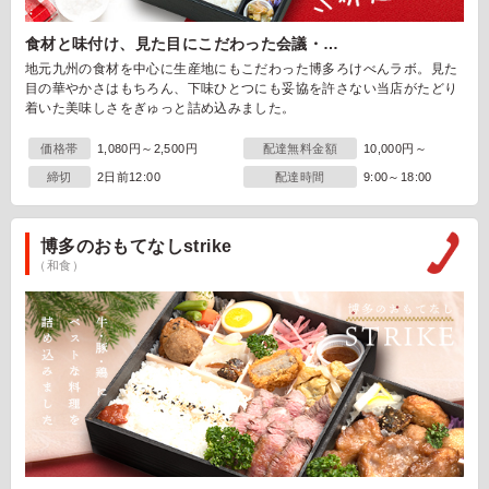
食材と味付け、見た目にこだわった会議・…
地元九州の食材を中心に生産地にもこだわった博多ろけべんラボ。見た
目の華やかさはもちろん、下味ひとつにも妥協を許さない当店がたどり
着いた美味しさをぎゅっと詰め込みました。
価格帯
1,080円～2,500円
配達無料金額
10,000円～
締切
2日前12:00
配達時間
9:00～18:00
博多のおもてなしstrike
（和食）