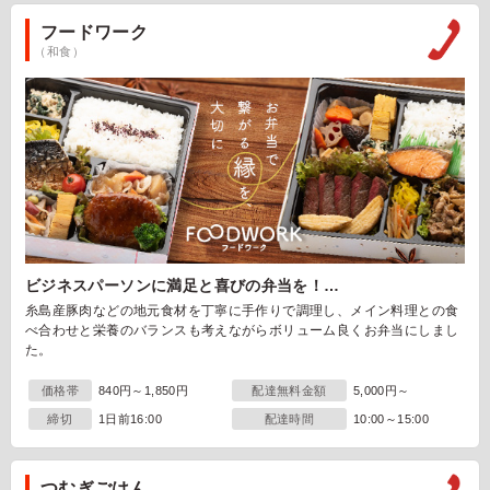
フードワーク
（和食）
ビジネスパーソンに満足と喜びの弁当を！…
糸島産豚肉などの地元食材を丁寧に手作りで調理し、メイン料理との食
べ合わせと栄養のバランスも考えながらボリューム良くお弁当にしまし
た。
価格帯
840円～1,850円
配達無料金額
5,000円～
締切
1日前16:00
配達時間
10:00～15:00
つむぎごはん