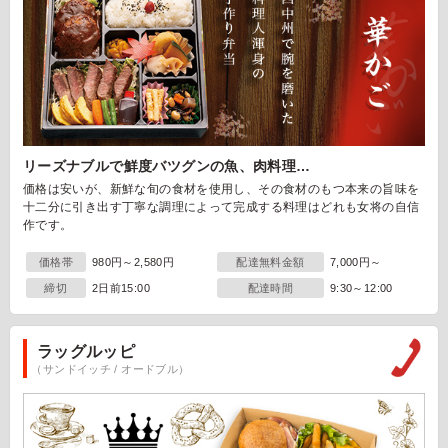
リーズナブルで鮮度バツグンの魚、肉料理…
価格は安いが、新鮮な旬の食材を使用し、その食材のもつ本来の旨味を
十二分に引き出す丁寧な調理によって完成する料理はどれも女将の自信
作です。
価格帯
980円～2,580円
配達無料金額
7,000円～
締切
2日前15:00
配達時間
9:30～12:00
ラッグルッピ
（サンドイッチ / オードブル）