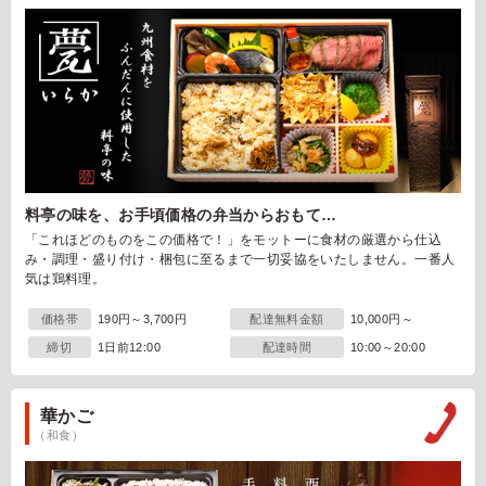
料亭の味を、お手頃価格の弁当からおもて…
「これほどのものをこの価格で！」をモットーに食材の厳選から仕込
み・調理・盛り付け・梱包に至るまで一切妥協をいたしません。一番人
気は鶏料理。
価格帯
190円～3,700円
配達無料金額
10,000円～
締切
1日前12:00
配達時間
10:00～20:00
華かご
（和食）