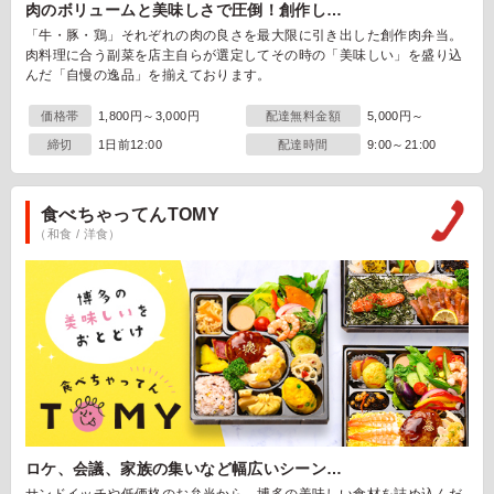
肉のボリュームと美味しさで圧倒！創作し…
「牛・豚・鶏」それぞれの肉の良さを最大限に引き出した創作肉弁当。
肉料理に合う副菜を店主自らが選定してその時の「美味しい」を盛り込
んだ「自慢の逸品」を揃えております。
価格帯
1,800円～3,000円
配達無料金額
5,000円～
締切
1日前12:00
配達時間
9:00～21:00
食べちゃってんTOMY
（和食 / 洋食）
ロケ、会議、家族の集いなど幅広いシーン…