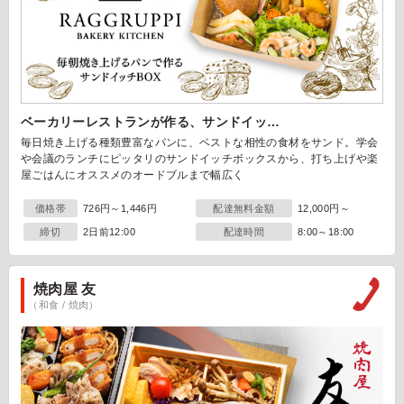
ベーカリーレストランが作る、サンドイッ…
毎日焼き上げる種類豊富なパンに、ベストな相性の食材をサンド。学会
や会議のランチにピッタリのサンドイッチボックスから、打ち上げや楽
屋ごはんにオススメのオードブルまで幅広く
価格帯
726円～1,446円
配達無料金額
12,000円～
締切
2日前12:00
配達時間
8:00～18:00
焼肉屋 友
（和食 / 焼肉）