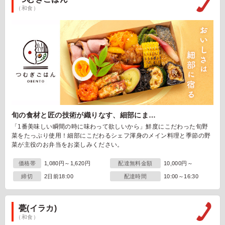
（和食）
旬の食材と匠の技術が織りなす、細部にま…
「1番美味しい瞬間の時に味わって欲しいから」鮮度にこだわった旬野
菜をたっぷり使用！細部にこだわるシェフ渾身のメイン料理と季節の野
菜が主役のお弁当をお楽しみください。
価格帯
1,080円～1,620円
配達無料金額
10,000円～
締切
2日前18:00
配達時間
10:00～16:30
甍(イラカ)
（和食）