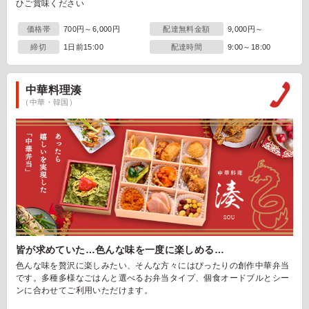
ひご賞味ください
価格帯
700円～6,000円
配達無料金額
9,000円～
締切
1日前15:00
配達時間
9:00～18:00
中華料理湊
（中華・韓国）
皆が求めていた…色んな味を一度に楽しめる…
色んな味を贅沢に楽しみたい、そんな方々にはぴったりの創作中華弁当
です。多種多様なごはんと選べるお弁当タイプ、個食オードブルとシー
ンに合わせてご利用いただけます。