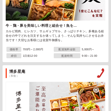
牛・鶏・豚を美味しい料理と組合せ！魚を…
カルビ焼肉、ヒレカツ、サムギョプサル、さっぱりチキン。多種ある組
合せの中でどれを注文するか迷ってしまう…そんな気持ちにさせるお弁
当です！大切なお客様には佐賀牛御膳を。
価格帯
700円～2,000円
配達無料金額
5,000円～
締切
1日前12:00
配達時間
9:00～21:00
博多星庵
（和食）