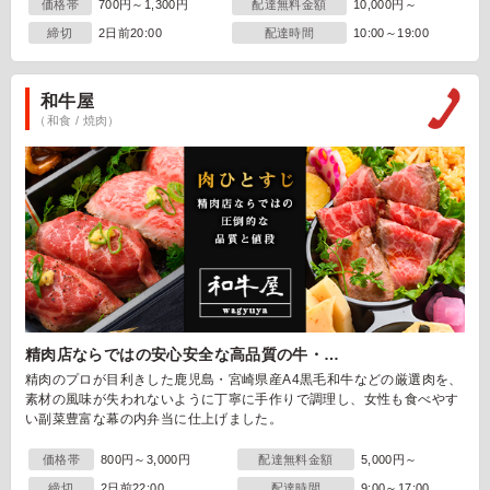
価格帯
700円～1,300円
配達無料金額
10,000円～
締切
2日前20:00
配達時間
10:00～19:00
和牛屋
（和食 / 焼肉）
精肉店ならではの安心安全な高品質の牛・…
精肉のプロが目利きした鹿児島・宮崎県産A4黒毛和牛などの厳選肉を、
素材の風味が失われないように丁寧に手作りで調理し、女性も食べやす
い副菜豊富な幕の内弁当に仕上げました。
価格帯
800円～3,000円
配達無料金額
5,000円～
締切
2日前22:00
配達時間
9:00～17:00