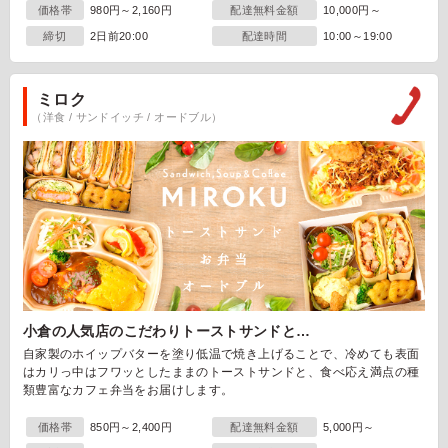
価格帯
980円～2,160円
配達無料金額
10,000円～
締切
2日前20:00
配達時間
10:00～19:00
ミロク
（洋食 / サンドイッチ / オードブル）
小倉の人気店のこだわりトーストサンドと…
自家製のホイップバターを塗り低温で焼き上げることで、冷めても表面
はカリっ中はフワッとしたままのトーストサンドと、食べ応え満点の種
類豊富なカフェ弁当をお届けします。
価格帯
850円～2,400円
配達無料金額
5,000円～