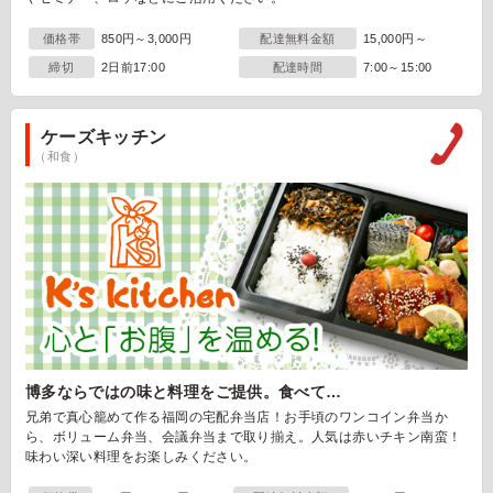
価格帯
850円～3,000円
配達無料金額
15,000円～
締切
2日前17:00
配達時間
7:00～15:00
ケーズキッチン
（和食）
博多ならではの味と料理をご提供。食べて…
兄弟で真心籠めて作る福岡の宅配弁当店！お手頃のワンコイン弁当か
ら、ボリューム弁当、会議弁当まで取り揃え。人気は赤いチキン南蛮！
味わい深い料理をお楽しみください。