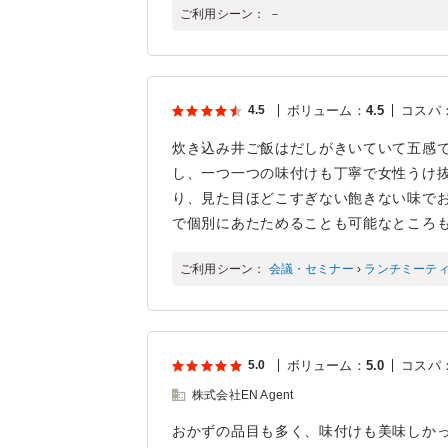
ご利用シーン：
－
4.5
ボリューム
：
4.5
コスパ
炊き込み井ご飯はだしがきいていて五感で
し、一つ一つの味付けも丁寧で女性うけ抜
り、見た目ほどこすぎない飽きない味でお
で個別にあたためることも可能なところ
ご利用シーン：
会議・セミナー
›
ランチミーテ
5.0
ボリューム
：
5.0
コスパ
株式会社EN Agent
おかずの品目も多く、味付けも美味しかっ