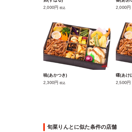
昴(すばる)
葵(あお
2,000円
2,000円
税込
暁(あかつき)
曙(あけ
2,300円
2,500円
税込
旬菜りんとに似た条件の店舗