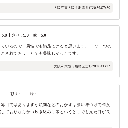
大阪府東大阪市出雲井町
2026/07/20
：
5.0
彩り
：
5.0
味
：
5.0
ているので、男性でも満足できると思います。 一つ一つの
りとされており、とても美味しかったです。
大阪府大阪市福島区吉野
2026/06/27
：
－
彩り
：
－
味
：
－
し薄目ではありますが焼肉などのおかずは濃い味つけで調度
実しておりなおかつ炊き込みご飯というとこでも見た目が良