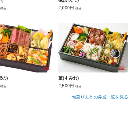
い)
楓(かえで)
2,000円
税込
税込
ぼの)
菫(すみれ)
2,500円
税込
税込
旬菜りんとの弁当一覧を見る