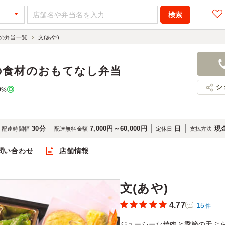
の弁当一覧
文(あや)
文(あや)
2,000円
店舗名：旬
の食材のおもてなし弁当
シ
0
%
30分
7,000円～60,000円
日
現金
配達時間幅
配達無料金額
定休日
支払方法
問い合わせ
店舗情報
閲覧
文(あや)
4.77
15
件
ジューシーな焼肉と季節の天ぷ