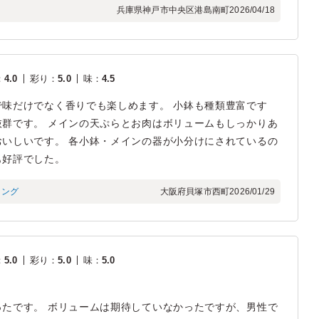
兵庫県神戸市中央区港島南町
2026/04/18
：
4.0
彩り
：
5.0
味
：
4.5
味だけでなく香りでも楽しめます。 小鉢も種類豊富です
群です。 メインの天ぷらとお肉はボリュームもしっかりあ
いしいです。 各小鉢・メインの器が小分けにされているの
も好評でした。
ィング
大阪府貝塚市西町
2026/01/29
：
5.0
彩り
：
5.0
味
：
5.0
たです。 ボリュームは期待していなかったですが、男性で