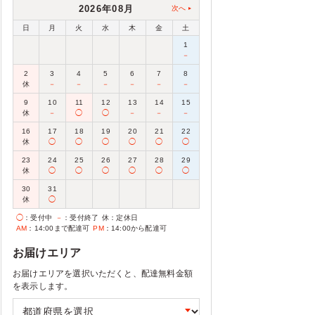
2026年08月
次へ
日
月
火
水
木
金
土
1
－
2
3
4
5
6
7
8
休
－
－
－
－
－
－
9
10
11
12
13
14
15
休
－
◯
◯
－
－
－
16
17
18
19
20
21
22
休
◯
◯
◯
◯
◯
◯
23
24
25
26
27
28
29
休
◯
◯
◯
◯
◯
◯
30
31
休
◯
◯
：受付中
－
：受付終了
休
：定休日
AM
：14:00まで配達可
PM
：14:00から配達可
お届けエリア
お届けエリアを選択いただくと、配達無料金額
を表示します。