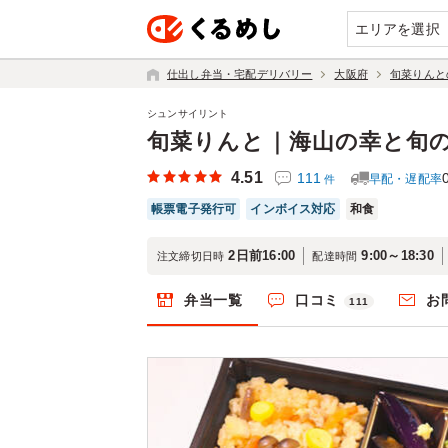
エリアを選択
仕出し弁当・宅配デリバリー
大阪府
旬菜りんと
シュンサイリント
旬菜りんと｜海山の幸と旬
4.51
111
早配・遅配率
件
帳票電子発行可
インボイス対応
和食
2日前16:00
9:00～18:30
注文締切日時
配達時間
弁当一覧
口コミ
お
111