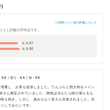
)
ご利用シーン別の評価について
口コミ評価の平均点です。
4.67
5.00
：
5.0
彩り
：
4.5
味
：
5.0
を増量し、お茶も追加しました。てんぷらと焼き肉をメイン
く皆さん満足されていました。焼肉は冷えたら味が落ちるも
の味も効き、しかし、臭みもなく皆さん完食されました。次
ンジしてみたいです。