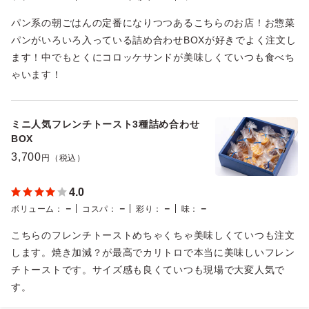
パン系の朝ごはんの定番になりつつあるこちらのお店！お惣菜
パンがいろいろ入っている詰め合わせBOXが好きでよく注文し
ます！中でもとくにコロッケサンドが美味しくていつも食べち
ゃいます！
ミニ人気フレンチトースト3種詰め合わせ
BOX
3,700
円（税込）
4.0
－
－
－
－
ボリューム
：
コスパ
：
彩り
：
味
：
こちらのフレンチトーストめちゃくちゃ美味しくていつも注文
します。焼き加減？が最高でカリトロで本当に美味しいフレン
チトーストです。サイズ感も良くていつも現場で大変人気で
す。