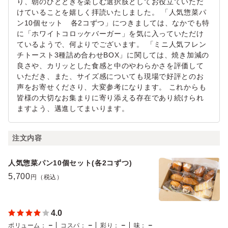
り、朝のひとときを楽しむ選択肢としてお役立ていただ
けていることを嬉しく拝読いたしました。 「人気惣菜パ
ン10個セット 各2コずつ」につきましては、なかでも特
に「ホワイトコロッケバーガー」を気に入っていただけ
ているようで、何よりでございます。 「ミニ人気フレン
チトースト3種詰め合わせBOX」に関しては、焼き加減の
良さや、カリッとした食感と中のやわらかさを評価して
いただき、また、サイズ感についても現場で好評とのお
声をお寄せくださり、大変参考になります。 これからも
皆様の大切なお集まりに寄り添える存在であり続けられ
ますよう、邁進してまいります。
注文内容
人気惣菜パン10個セット(各2コずつ)
5,700
円（税込）
4.0
－
－
－
－
ボリューム
：
コスパ
：
彩り
：
味
：