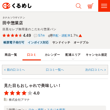
タナカソウザイテン
田中惣菜店
目黒セレブ御用達のこだわり惣菜パン
4.49
57
1.7
早配・遅配率
%
件
帳票電子発行可
インボイス対応
サンドイッチ
オードブル
商品一覧
口コミ
カレンダー
配達エリア
キャンセル規定
前の口コミへ
口コミ一覧へ
次の口コミへ
見た目もおしゃれで美味しい！
4.0
株式会社アマナ
ご利用シーン：
ロケ・撮影
›
スタジオ撮影