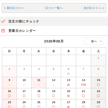
前の口コミへ
口コミ一覧へ
次の口コミへ
注文の前にチェック
営業日カレンダー
2026年08月
次へ
日
月
火
水
木
金
土
1
－
2
3
4
5
6
7
8
－
－
－
－
休
－
－
9
10
11
12
13
14
15
－
－
－
－
休
PM
◯
16
17
18
19
20
21
22
◯
◯
◯
◯
休
◯
◯
23
24
25
26
27
28
29
◯
◯
◯
◯
休
◯
◯