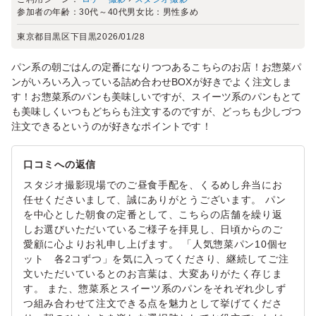
参加者の年齢：
30代～40代
男女比：
男性多め
東京都目黒区下目黒
2026/01/28
パン系の朝ごはんの定番になりつつあるこちらのお店！お惣菜パ
ンがいろいろ入っている詰め合わせBOXが好きでよく注文しま
す！お惣菜系のパンも美味しいですが、スイーツ系のパンもとて
も美味しくいつもどちらも注文するのですが、どっちも少しづつ
注文できるというのが好きなポイントです！
口コミへの返信
スタジオ撮影現場でのご昼食手配を、くるめし弁当にお
任せくださいまして、誠にありがとうございます。 パン
を中心とした朝食の定番として、こちらの店舗を繰り返
しお選びいただいているご様子を拝見し、日頃からのご
愛顧に心よりお礼申し上げます。 「人気惣菜パン10個セ
ット 各2コずつ」を気に入ってくださり、継続してご注
文いただいているとのお言葉は、大変ありがたく存じま
す。 また、惣菜系とスイーツ系のパンをそれぞれ少しず
つ組み合わせて注文できる点を魅力として挙げてくださ