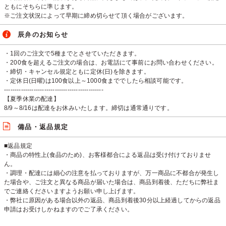
ともにそちらに準じます。
※ご注文状況によって早期に締め切らせて頂く場合がございます。
辰弁のお知らせ
・1回のご注文で5種までとさせていただきます。
・200食を超えるご注文の場合は、お電話にて事前にお問い合わせください。
・締切・キャンセル規定ともに定休(日)を除きます。
・定休日(日曜)は100食以上～1000食まででしたら相談可能です。
-----------------------------------------------
【夏季休業の配達】
8/9～8/16は配達をお休みいたします。締切は通常通りです。
備品・返品規定
■返品規定
・商品の特性上(食品のため)、お客様都合による返品は受け付けておりませ
ん。
・調理・配達には細心の注意を払っておりますが、万一商品に不都合が発生し
た場合や、ご注文と異なる商品が届いた場合は、商品到着後、ただちに弊社ま
でご連絡くださいますようお願い申し上げます。
・弊社に原因がある場合以外の返品、商品到着後30分以上経過してからの返品
申請はお受けしかねますのでご了承ください。