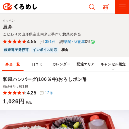
タツベン
辰弁
こだわりの山形県産庄内米と手作り惣菜の弁当
4.55
391
0
早配・遅配率
%
件
帳票電子発行可
インボイス対応
和食
弁当一覧
口コミ
カレンダー
配達エリア
キャンセル規定
和風ハンバーグ(100％牛)おろしポン酢
商品番号：67118
4.25
12
件
1,026円
税込