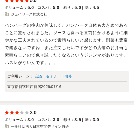
5.0
5.0
5.0
5.0
4.5
ボリューム
：
コスパ
：
彩り
：
味
：
ジェイリース株式会社
ハンバーグの挽肉が美味しく、ハンバーグ自体も大きめである
ことに驚かされました。ソースも食べる直前にかけるように細
やかな工夫されているので素晴らしいと感じます。副菜も豊富
で飽きないですね。また注文したいですがどの店舗のお弁当も
素晴らしいので色々試したくなるというジレンマがあります。
ハズレがないんです。。。
ご利用シーン：
会議・セミナー
›
研修
東京都新宿区西新宿
2026/07/16
3.0
3.0
3.0
3.5
3.0
ボリューム
：
コスパ
：
彩り
：
味
：
一般社団法人日本空間デザイン協会