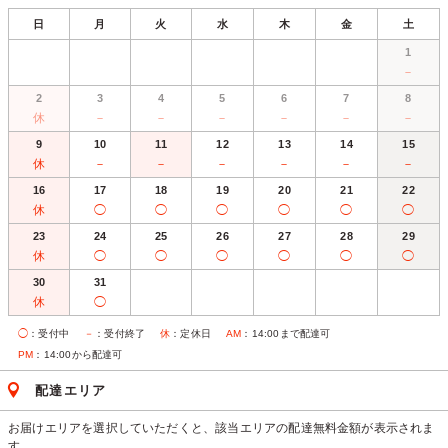
日
月
火
水
木
金
土
1
－
2
3
4
5
6
7
8
休
－
－
－
－
－
－
9
10
11
12
13
14
15
休
－
－
－
－
－
－
16
17
18
19
20
21
22
休
◯
◯
◯
◯
◯
◯
23
24
25
26
27
28
29
休
◯
◯
◯
◯
◯
◯
30
31
休
◯
◯
：受付中
－
：受付終了
休
：定休日
AM
：14:00まで配達可
PM
：14:00から配達可
配達エリア
お届けエリアを選択していただくと、該当エリアの配達無料金額が表示されま
す。