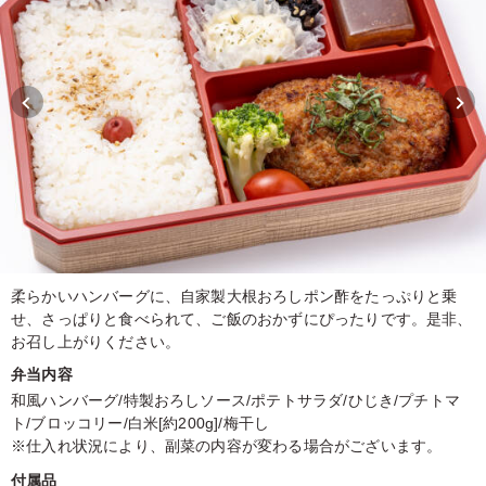
柔らかいハンバーグに、自家製大根おろしポン酢をたっぷりと乗
せ、さっぱりと食べられて、ご飯のおかずにぴったりです。是非、
お召し上がりください。
弁当内容
和風ハンバーグ/特製おろしソース/ポテトサラダ/ひじき/プチトマ
ト/ブロッコリー/白米[約200g]/梅干し
※仕入れ状況により、副菜の内容が変わる場合がございます。
付属品