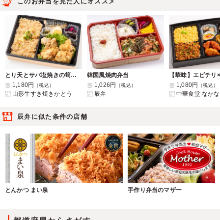
このお弁当を見た人にオススメ
とり天とサバ塩焼きの筍の炊き込みご飯弁当
韓国風焼肉弁当
1,180円
1,026円
1,080円
（税込）
（税込）
（税込）
山形牛すき焼きかとう
辰弁
中華食堂 なかな
辰弁に似た条件の店舗
とんかつ まい泉
手作り弁当のマザー