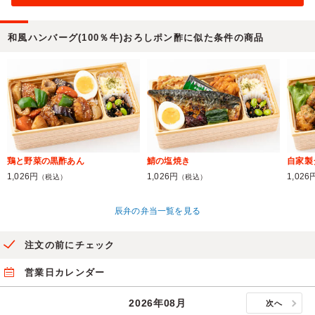
和風ハンバーグ(100％牛)おろしポン酢に似た条件の商品
鶏と野菜の黒酢あん
鯖の塩焼き
自家製
1,026円
1,026円
1,026
（税込）
（税込）
辰弁の弁当一覧を見る
注文の前にチェック
営業日カレンダー
2026年08月
次へ