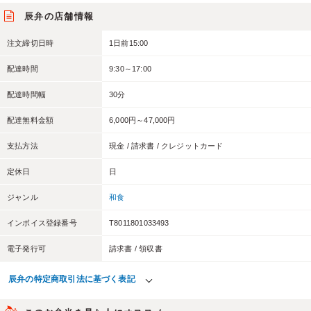
辰弁の店舗情報
注文締切日時
1日前15:00
配達時間
9:30～17:00
配達時間幅
30分
配達無料金額
6,000円～47,000円
支払方法
現金 / 請求書 / クレジットカード
定休日
日
ジャンル
和食
インボイス登録番号
T8011801033493
電子発行可
請求書 / 領収書
辰弁の特定商取引法に基づく表記