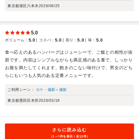
東京都港区六本木
2026/06/25
5.0
5.0
5.0
5.0
5.0
ボリューム
：
コスパ
：
彩り
：
味
：
食べ応えのあるハンバーグはジューシーで、ご飯との相性が抜
群です。内容はシンプルながらも満足感のある量で、しっかり
お腹を満たしてくれます。飽きのこない味付けで、男女のどち
らにもいつも人気のある定番メニューです。
ご利用シーン：
ロケ・撮影
›
撮影
東京都墨田区本所
2026/03/18
さらに読み込む
（1～
5
件を表示 / 全12件）