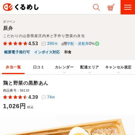
タツベン
辰弁
こだわりの山形県産庄内米と手作り惣菜の弁当
4.53
390
0
早配・遅配率
%
件
帳票電子発行可
インボイス対応
和食
弁当一覧
口コミ
カレンダー
配達エリア
キャンセル規定
鶏と野菜の黒酢あん
商品番号：56133
4.39
74
件
1,026円
税込