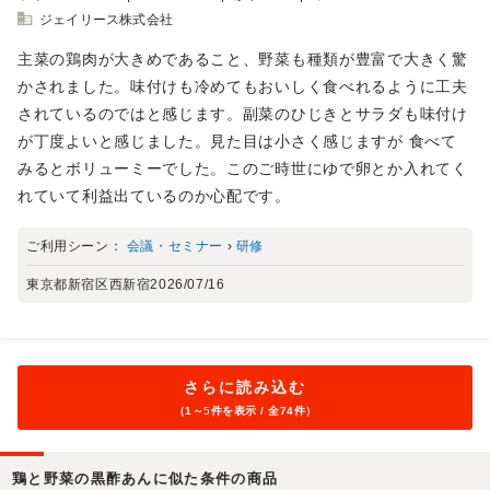
ジェイリース株式会社
主菜の鶏肉が大きめであること、野菜も種類が豊富で大きく驚
かされました。味付けも冷めてもおいしく食べれるように工夫
されているのではと感じます。副菜のひじきとサラダも味付け
が丁度よいと感じました。見た目は小さく感じますが 食べて
みるとボリューミーでした。このご時世にゆで卵とか入れてく
れていて利益出ているのか心配です。
ご利用シーン：
会議・セミナー
›
研修
東京都新宿区西新宿
2026/07/16
さらに読み込む
（1～
5
件を表示 / 全74件）
鶏と野菜の黒酢あんに似た条件の商品