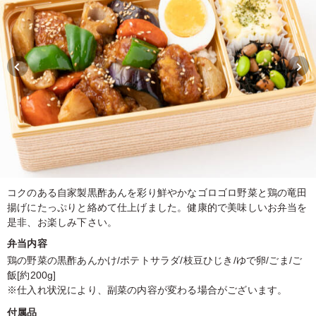
コクのある自家製黒酢あんを彩り鮮やかなゴロゴロ野菜と鶏の竜田
揚げにたっぷりと絡めて仕上げました。健康的で美味しいお弁当を
是非、お楽しみ下さい。
弁当内容
鶏の野菜の黒酢あんかけ/ポテトサラダ/枝豆ひじき/ゆで卵/ごま/ご
飯[約200g]
※仕入れ状況により、副菜の内容が変わる場合がございます。
付属品