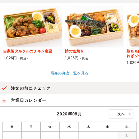
自家製タルタルのチキン南蛮
鯖の塩焼き
鶏もも
ねぎソ
1,026円
1,026円
（税込）
（税込）
1,026
辰弁の弁当一覧を見る
注文の前にチェック
営業日カレンダー
2026年08月
次へ
日
月
火
水
木
金
土
1