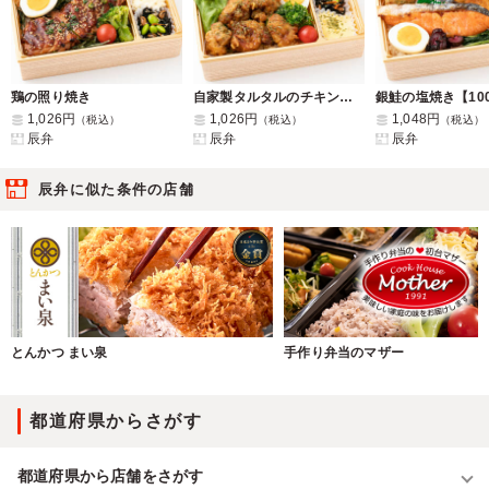
鶏の照り焼き
自家製タルタルのチキン南蛮
1,026円
1,026円
1,048円
（税込）
（税込）
（税込）
辰弁
辰弁
辰弁
辰弁に似た条件の店舗
とんかつ まい泉
手作り弁当のマザー
都道府県からさがす
都道府県から店舗をさがす