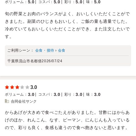
5.0
5.0
5.0
5.0
ボリューム
：
コスパ
：
彩り
：
味
：
旬の野菜とお肉のバランスがよく、おいしくいただくことがで
きました。副菜のひじきもおいしく、ご飯の量も適量でした。
冷めていてもおいしくいただくことができ、また注文したいで
す。
ご利用シーン：
会食・接待
›
会食
千葉県流山市名都借
2026/07/24
3.0
3.0
3.0
3.0
3.0
ボリューム
：
コスパ
：
彩り
：
味
：
合同会社サンク
からあげが大きめで食べごたえがありました。甘酢にはからあ
げのほか、れんこん、なす、ピーマン、にんじんも入っている
ので、彩りも良く、食感も違うので食べ飽きないと思います。