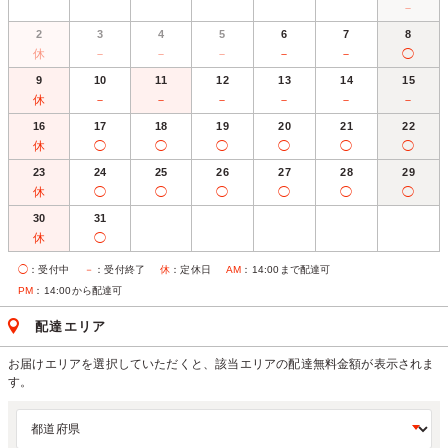
－
2
3
4
5
6
7
8
休
－
－
－
－
－
◯
9
10
11
12
13
14
15
休
－
－
－
－
－
－
16
17
18
19
20
21
22
休
◯
◯
◯
◯
◯
◯
23
24
25
26
27
28
29
休
◯
◯
◯
◯
◯
◯
30
31
休
◯
◯
：受付中
－
：受付終了
休
：定休日
AM
：14:00まで配達可
PM
：14:00から配達可
配達エリア
お届けエリアを選択していただくと、該当エリアの配達無料金額が表示されま
す。