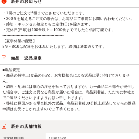
辰弁のお知らせ
・1回のご注文で5種までとさせていただきます。
・200食を超えるご注文の場合は、お電話にて事前にお問い合わせください。
・締切・キャンセル規定ともに定休(日)を除きます。
・定休日(日曜)は100食以上～1000食まででしたら相談可能です。
-----------------------------------------------
【夏季休業の配達】
8/9～8/16は配達をお休みいたします。締切は通常通りです。
備品・返品規定
■返品規定
・商品の特性上(食品のため)、お客様都合による返品は受け付けておりませ
ん。
・調理・配達には細心の注意を払っておりますが、万一商品に不都合が発生し
た場合や、ご注文と異なる商品が届いた場合は、商品到着後、ただちに弊社ま
でご連絡くださいますようお願い申し上げます。
・弊社に原因がある場合以外の返品、商品到着後30分以上経過してからの返品
申請はお受けしかねますのでご了承ください。
辰弁の店舗情報
注文締切日時
1日前15:00