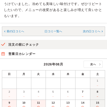
うけていました。冷めても美味しい味付けです。ぜひリピート
したいので、メニューの改変があると楽しみが増えて良いかと
もいます。
前の口コミへ
口コミ一覧へ
次の口コミへ
注文の前にチェック
営業日カレンダー
2026年08月
次へ
日
月
火
水
木
金
土
1
－
2
3
4
5
6
7
8
－
－
－
－
－
－
－
9
10
11
12
13
14
15