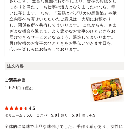
ざいます。 豊富な種類のおかずにより、皆様のお腹をし
っかりと満たし、お仕事の活力となりましたのなら、幸
いに存じます。 なお、「若鶏とパプリカの黒酢餡」や献
立内容へお寄せいただいたご意見は、大切にお預かり
し、関係各所へ共有してまいります。 これからも、さま
ざまな機会を通じて、より豊かなお食事のひとときをお
届けできるサービスとなるよう、邁進してまいります。
再び皆様のお食事のひとときをお手伝いできます日を、
心から楽しみにお待ちしております。
注文内容
ご褒美弁当
1,620
円（税込）
4.5
5.0
5.0
5.0
4.5
ボリューム
：
コスパ
：
彩り
：
味
：
全体的に薄味で上品な味付けでした。手作り感があり、女性に