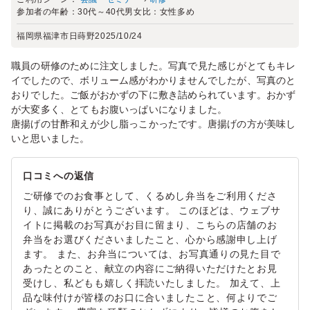
参加者の年齢：
30代～40代
男女比：
女性多め
福岡県福津市日蒔野
2025/10/24
職員の研修のために注文しました。写真で見た感じがとてもキレ
イでしたので、ボリューム感がわかりませんでしたが、写真のと
おりでした。ご飯がおかずの下に敷き詰められています。おかず
が大変多く、とてもお腹いっぱいになりました。
唐揚げの甘酢和えが少し脂っこかったです。唐揚げの方が美味し
いと思いました。
口コミへの返信
ご研修でのお食事として、くるめし弁当をご利用くださ
り、誠にありがとうございます。 このほどは、ウェブサ
イトに掲載のお写真がお目に留まり、こちらの店舗のお
弁当をお選びくださいましたこと、心から感謝申し上げ
ます。 また、お弁当については、お写真通りの見た目で
あったとのこと、献立の内容にご納得いただけたとお見
受けし、私どもも嬉しく拝読いたしました。 加えて、上
品な味付けが皆様のお口に合いましたこと、何よりでご