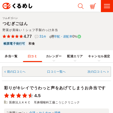
ツムギゴハン
つむぎごはん
野菜が美味い！シェフ手製のっけ弁当
4.77
31
0
早配・遅配率
%
件
帳票電子発行可
和食
弁当一覧
口コミ
カレンダー
配達エリア
キャンセル規定
前の口コミへ
口コミ一覧へ
次の口コミへ
彩りがキレイでうわっと声をあげてしまうお弁当です
4.5
医療法人ＫＫＣ 耳鼻咽喉科工藤こうじクリニック
ご利用シーン：
会議・セミナー
›
研修