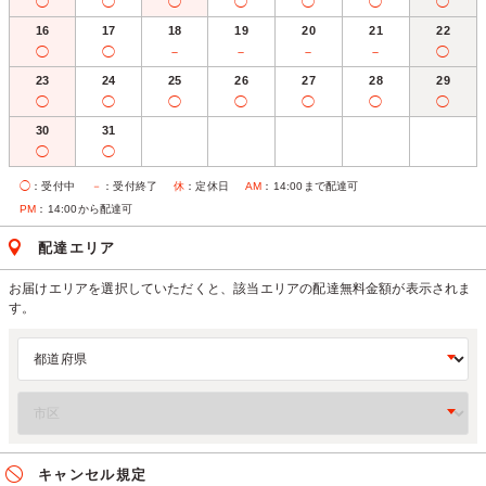
◯
◯
◯
◯
◯
◯
◯
16
17
18
19
20
21
22
◯
◯
－
－
－
－
◯
23
24
25
26
27
28
29
◯
◯
◯
◯
◯
◯
◯
30
31
◯
◯
◯
：受付中
－
：受付終了
休
：定休日
AM
：14:00まで配達可
PM
：14:00から配達可
配達エリア
お届けエリアを選択していただくと、該当エリアの配達無料金額が表示されま
す。
キャンセル規定