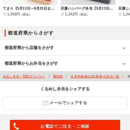
てまり【5月13日～8月25日までのお届け】
豆腐ハンバーグ弁当【5月13日～8月25日までのお届け】
1,383円
1,242円
1,2
（税込）
（税込）
都道府県からさがす
都道府県から店舗をさがす
都道府県からお弁当をさがす
仕出し弁当・宅配デリバリー
愛知県
弁当本舗 梅の花(東海)の弁当一覧
くるめし弁当をシェアする
メールでシェアする
お電話でご注文・ご相談