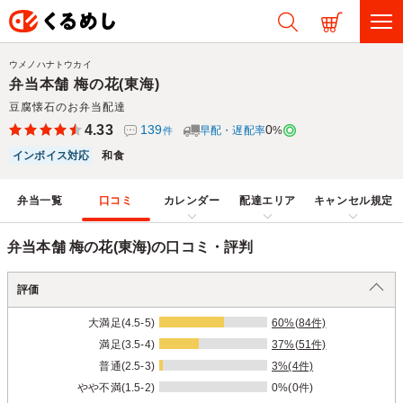
ウメノハナトウカイ
弁当本舗 梅の花(東海)
豆腐懐石のお弁当配達
4.33
139
0
早配・遅配率
%
件
インボイス対応
和食
弁当一覧
口コミ
カレンダー
配達エリア
キャンセル規定
弁当本舗 梅の花(東海)の口コミ・評判
評価
大満足(4.5-5)
60%(84件)
満足(3.5-4)
37%(51件)
普通(2.5-3)
3%(4件)
やや不満(1.5-2)
0%(0件)