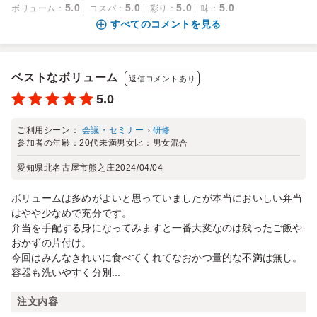
5.0
5.0
5.0
5.0
ボリューム
：
コスパ
：
彩り
：
味
：
すべてのコメントを見る
ベストなボリューム
返信コメントあり
5.0
ご利用シーン：
会議・セミナー
›
研修
参加者の年齢：
20代未満
男女比：
男女混合
愛知県北名古屋市熊之庄
2024/04/04
ボリュームは多めがよいと思っていましたが本当においしい弁当
はやや少なめで充分です。
弁当を手配する身になってみますと一番大変なのは残ったご飯や
おかずの片付け。
今回はみんなきれいに食べてくれてなおかつ量的な不満は無し。
容器も洗いやすく分別...
注文内容