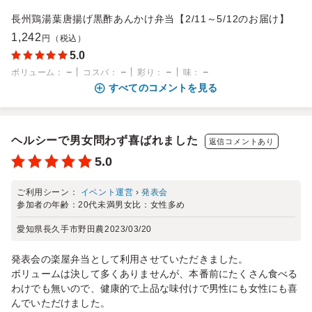
長州鶏湯葉唐揚げ黒酢あんかけ弁当【2/11～5/12のお届け】
1,242
円（税込）
5.0
－
－
－
－
ボリューム
：
コスパ
：
彩り
：
味
：
すべてのコメントを見る
ヘルシーで男女問わず喜ばれました
返信コメントあり
5.0
ご利用シーン：
イベント運営
›
発表会
参加者の年齢：
20代未満
男女比：
女性多め
愛知県長久手市野田農
2023/03/20
発表会の楽屋弁当として利用させていただきました。
ボリュームは決して多くありませんが、本番前にたくさん食べる
わけでも無いので、健康的で上品な味付けで男性にも女性にも喜
んでいただけました。