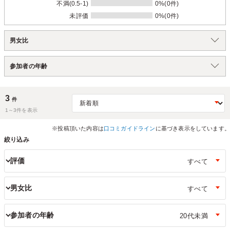
不満(0.5-1)
0%(0件)
未評価
0%(0件)
男女比
参加者の年齢
3
件
1～
3
件を表示
※投稿頂いた内容は
口コミガイドライン
に基づき表示をしています。
絞り込み
評価
男女比
参加者の年齢