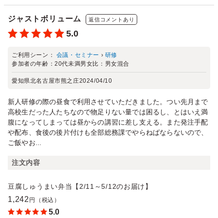
ジャストボリューム
返信コメントあり
5.0
ご利用シーン：
会議・セミナー
›
研修
参加者の年齢：
20代未満
男女比：
男女混合
愛知県北名古屋市熊之庄
2024/04/10
新人研修の際の昼食で利用させていただきました。つい先月まで
高校生だった人たちなので物足りない量では困るし、とはいえ満
腹になってしまっては昼からの講習に差し支える。また発注手配
や配布、食後の後片付けも全部総務課でやらねばならないので、
ご飯やお...
注文内容
豆腐しゅうまい弁当【2/11～5/12のお届け】
1,242
円（税込）
5.0