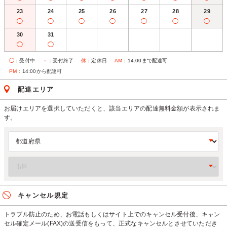
23
24
25
26
27
28
29
◯
◯
◯
◯
◯
◯
◯
30
31
◯
◯
◯
：受付中
－
：受付終了
休
：定休日
AM
：14:00まで配達可
PM
：14:00から配達可
配達エリア
お届けエリアを選択していただくと、該当エリアの配達無料金額が表示されま
す。
キャンセル規定
トラブル防止のため、お電話もしくはサイト上でのキャンセル受付後、キャン
セル確定メール(FAX)の送受信をもって、正式なキャンセルとさせていただき