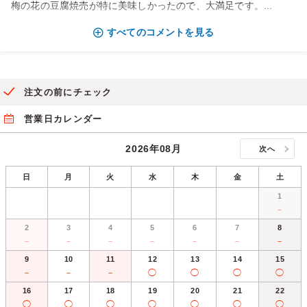
梅の花の豆腐焼売が特に美味しかったので、大満足です。...
すべてのコメントを見る
注文の前にチェック
営業日カレンダー
2026年08月
次へ
日
月
火
水
木
金
土
1
－
2
3
4
5
6
7
8
－
－
－
－
－
－
－
9
10
11
12
13
14
15
－
－
－
◯
◯
◯
◯
16
17
18
19
20
21
22
◯
◯
◯
◯
◯
◯
◯