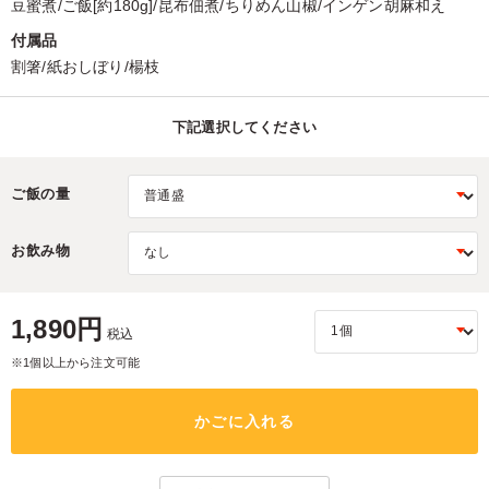
豆蜜煮/ご飯[約180g]/昆布佃煮/ちりめん山椒/インゲン胡麻和え
付属品
割箸/紙おしぼり/楊枝
下記選択してください
ご飯の量
お飲み物
1,890円
税込
※1個以上から注文可能
かごに入れる