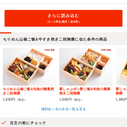
さらに読み込む
（1～
5
件を表示 / 全8件）
ちりめん山椒ご飯&牛すき焼き二段御膳に似た条件の商品
ちりめん山椒ご飯&旬魚の幽庵焼
豚しゃぶポン酢ご飯&旬魚の幽庵
豚しゃ
き二段御膳
焼き二段御膳
御膳
1,890円
1,980円
1,980
（税込）
（税込）
浦和佐々木の弁当一覧を見る
注文の前にチェック