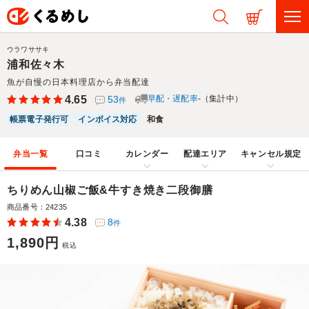
ウラワササキ
浦和佐々木
魚が自慢の日本料理店から弁当配達
4.65
53
早配・遅配率
-（集計中）
件
帳票電子発行可
インボイス対応
和食
弁当一覧
口コミ
カレンダー
配達エリア
キャンセル規定
ちりめん山椒ご飯&牛すき焼き二段御膳
商品番号：24235
4.38
8
件
1,890円
税込