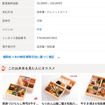
配達無料金額
15,000円～100,000円
支払方法
請求書 / クレジットカード
定休日
日祝
ジャンル
和食
インボイス登録番号
T7810518573521
電子発行可
請求書 / 領収書
浦和佐々木の特定商取引法に基づく表記
このお弁当を見た人にオススメ
刺身づけちらし寿司&牛すき焼き二段御膳
ちりめん山椒ご飯&旬魚の幽庵焼き二段御膳