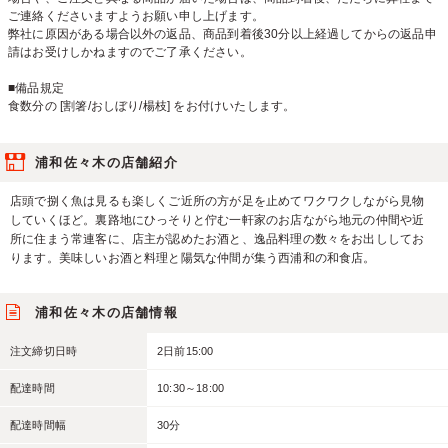
ご連絡くださいますようお願い申し上げます。
弊社に原因がある場合以外の返品、商品到着後30分以上経過してからの返品申
請はお受けしかねますのでご了承ください。
■備品規定
食数分の [割箸/おしぼり/楊枝] をお付けいたします。
浦和佐々木の店舗紹介
店頭で捌く魚は見るも楽しくご近所の方が足を止めてワクワクしながら見物
していくほど。裏路地にひっそりと佇む一軒家のお店ながら地元の仲間や近
所に住まう常連客に、店主が認めたお酒と、逸品料理の数々をお出ししてお
ります。美味しいお酒と料理と陽気な仲間が集う西浦和の和食店。
浦和佐々木の店舗情報
注文締切日時
2日前15:00
配達時間
10:30～18:00
配達時間幅
30分