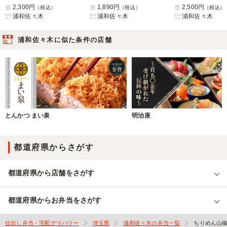
2,300円
1,890円
2,500円
（税込）
（税込）
（税込）
浦和佐々木
浦和佐々木
浦和佐々木
浦和佐々木に似た条件の店舗
とんかつ まい泉
明治座
都道府県からさがす
都道府県から店舗をさがす
都道府県からお弁当をさがす
仕出し弁当・宅配デリバリー
埼玉県
浦和佐々木の弁当一覧
ちりめん山