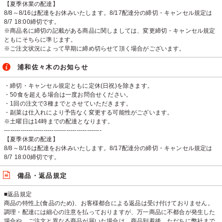
【夏季休業の配達】
8/8～8/16は配達をお休みいたします。8/17配達分の締切・キャンセル規定は
8/7 18:00締切です。
※商品名に締切の記載がある商品に関しましては、変更締切・キャンセル規定
ともにそちらに準じます。
※ご注文状況によって早期に締め切らせて頂く場合がございます。
浦和佐々木のお知らせ
・締切・キャンセル規定ともに定休(日祝)を除きます。
・50食を超える場合は一度お問合せください。
・1回の注文で3種までとさせていただきます。
・副菜は仕入れにより予告なく変更する可能性がございます。
※土曜日は14時までの配達となります。
-----------------------------------------------
【夏季休業の配達】
8/8～8/16は配達をお休みいたします。8/17配達分の締切・キャンセル規定は
8/7 18:00締切です。
備品・返品規定
■返品規定
商品の特性上(食品のため)、お客様都合による返品は受け付けておりません。
調理・配達には細心の注意を払っておりますが、万一商品に不都合が発生した
場合や、ご注文と異なる商品が届いた場合は、商品到着後、ただちに弊社まで