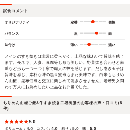
試食コメント
オリジナリティ
定番
個性
バランス
魚
肉
味付け
薄い
濃い
メインのすき焼きは非常に柔らかく、上品な味わいで旨味も感じ
ます。長ネギ、人参、豆腐等も形も美しい。野菜炊き合わせと南
瓜など形も一つ一つ丁寧で職人の技を感じます。だし巻き玉子は
旨味を感じ、素朴な味の黒豆蜜煮もまた美味です。白米もちりめ
ん山椒、昆布佃煮と交互に楽しめて飽きさせません。老若男女問
わず万人にお薦めしたい上品なお弁当でした。
ちりめん山椒ご飯&牛すき焼き二段御膳のお客様の声・口コミ(8
件)
5.0
4.0
4.0
5.0
5.0
ボリューム
：
コスパ
：
彩り
：
味
：