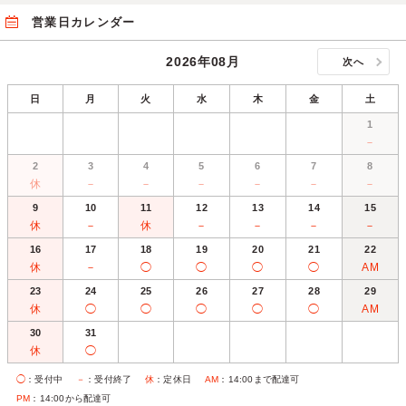
営業日カレンダー
2026年08月
次へ
日
月
火
水
木
金
土
1
－
2
3
4
5
6
7
8
休
－
－
－
－
－
－
9
10
11
12
13
14
15
休
－
休
－
－
－
－
16
17
18
19
20
21
22
休
－
◯
◯
◯
◯
AM
23
24
25
26
27
28
29
休
◯
◯
◯
◯
◯
AM
30
31
休
◯
◯
：受付中
－
：受付終了
休
：定休日
AM
：14:00まで配達可
PM
：14:00から配達可