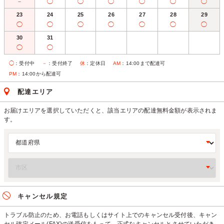
－
◯
◯
◯
◯
◯
◯
23
24
25
26
27
28
29
◯
◯
◯
◯
◯
◯
◯
30
31
◯
◯
◯
：受付中
－
：受付終了
休
：定休日
AM
：14:00まで配達可
PM
：14:00から配達可
配達エリア
お届けエリアを選択していただくと、該当エリアの配達無料金額が表示されま
す。
キャンセル規定
トラブル防止のため、お電話もしくはサイト上でのキャンセル受付後、キャン
セル確定メール(FAX)の送受信をもって、正式なキャンセルとさせていただき