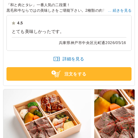
「和と肉とタレ」一番人気の二段重！
黒毛和牛ならではの美味しさをご堪能下さい。2種類の肉料理をボリュー
続きを見る
ミーに盛り付けております。
おもてなしの機会や外せない時に間違いなくお勧めできる仕立てとなって
4.5
います。
とても美味しかったです。
兵庫県神戸市中央区元町通
2026/05/16
詳細を見る
注文をする