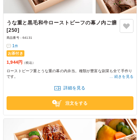
うな重と黒毛和牛ローストビーフの幕ノ内ご膳
[250]
商品番号：
64131
1
件
お茶付き
1,944円
（税込）
ローストビーフ重とうな重の幕の内弁当。種類が豊富な副菜も全て手作り
です。
続きを見る
贅沢感があり、かつ、上品でおもてなし感がある幕の内弁当をお探しの時
詳細を見る
は是非お試し下さい。
上質な鰻と黒毛和牛のローストビーフが一度に楽しめる豪華な仕立てとな
っています。
注文をする