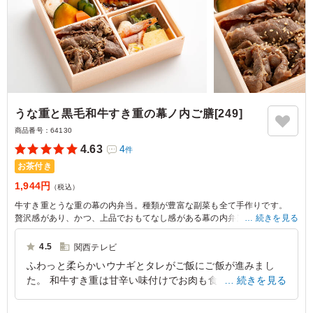
うな重と黒毛和牛すき重の幕ノ内ご膳[249]
商品番号：
64130
4.63
4
件
お茶付き
1,944円
（税込）
牛すき重とうな重の幕の内弁当。種類が豊富な副菜も全て手作りです。
贅沢感があり、かつ、上品でおもてなし感がある幕の内弁当をお探しの時
続きを見る
は是非お試し下さい。見た目より満腹感が得られる逸品です。
4.5
関西テレビ
ふわっと柔らかいウナギとタレがご飯にご飯が進みまし
た。 和牛すき重は甘辛い味付けでお肉も食べ応えのある
続きを見る
量が乗っていました。 副菜のカボチャが大きくて食べづ
らいとの声もありました。