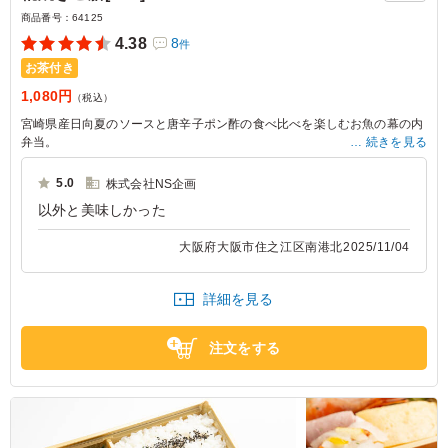
商品番号：
64125
4.38
8
件
お茶付き
1,080円
（税込）
宮崎県産日向夏のソースと唐辛子ポン酢の食べ比べを楽しむお魚の幕の内
弁当。
続きを見る
お魚・お手頃価格・豊富な種類の手作り副菜をキーワードで幕の内弁当を
お探しの方にお勧めです。黒毛和牛のしゃぶしゃぶやハンバーグと抱き合
5.0
株式会社NS企画
わせでお試しいただくと、選ぶ楽しさも加わりお勧めです。
以外と美味しかった
大阪府大阪市住之江区南港北
2025/11/04
詳細を見る
注文をする