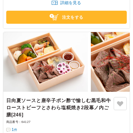
詳細を見る
大阪府大阪市西区土佐堀
2026/03/09
注文をする
日向夏ソースと唐辛子ポン酢で愉しむ黒毛和牛
ローストビーフとさわら塩糀焼き2段幕ノ内ご
膳[246]
商品番号：
64127
1
件