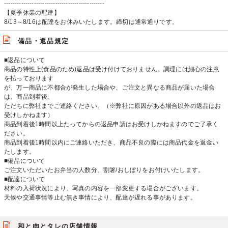
-----------------------------------------------
【夏季休業の配達】
8/13～8/16は配達をお休みいたします。締切は通常通りです。
備品・返品規定
■返品について
商品の特性上(食品のため)返品は受け付けておりません。調理には細心の注意
を払っております
が、万一商品に不都合が発生した場合や、ご注文と異なる商品が届いた場合
は、商品到着後、
ただちに弊社までご連絡ください。（※弊社に原因がある場合以外の返品はお
受けしかねます）
商品到着後1時間以上たってからの返品申請はお受けしかねますのでご了承く
ださい。
商品到着後1時間以内にご連絡いただき、商品不良の際には商品代金を返金い
たします。
■備品について
ご注文いただいたお弁当の人数分、割箸/おしぼりをお付けいたします。
■配達について
材料の入荷状況により、写真の内容を一部変更する場合がございます。
天候や交通事情等止む無き事情により、配達が遅れる事があります。
和と肉とタレの店舗情報