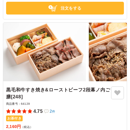
兵庫県神戸市中央区中町通
2026/02/27
注文をする
黒毛和牛すき焼き&ローストビーフ2段幕ノ内ご
膳[248]
商品番号：
64129
4.75
2
件
お茶付き
2,160円
（税込）