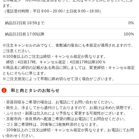
ます。
（電話受付時間：平日 9:00～20:00 / 土日祝 9:00～18:00）
納品日2日前 16:59まで
0%
納品日2日前 17:00以降
100%
※注文キャンセルのみでなく、食数減の場合にも本規定が適用されますので、
ご注意ください。
※100食以上のご注文は締切・キャンセル規定が異なります。
締切：4日前17時。キャンセル規定：4日前17時以降100％
※商品名に締切の記載がある商品に関しましては、変更締切・キャンセル規定
ともにそちらに準じます。
※ご注文状況によって早期に締め切らせて頂く場合がございます。
和と肉とタレのお知らせ
・容器回収をご希望の場合は、お電話にてお問い合わせください。
・衛生上、冷ましてから盛付けしておりますので、お届けは冷めた状態です。
・ふりかけ・副菜は仕入れにより予告なく変更する可能性がございます。
・京都市内・奈良県内へ配達ご希望の際はお電話にてお問合せください。
・ゴミ袋ご希望時は、20食毎に1枚無料添付となります。
・100食以上のご注文は締切・キャンセル規定が異なります。お電話にてお問
い合わせください。