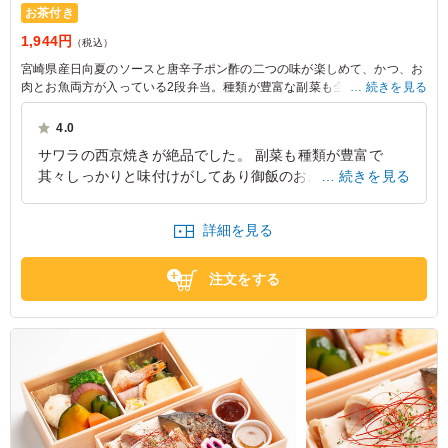
お茶付き
1,944円
（税込）
宮崎県産日向夏のソースと唐辛子ポン酢の二つの味が楽しめて、かつ、お
肉とお魚両方が入っている2段弁当。種類が豊富な副菜も全て手作りで
続きを見る
す。
お召し上がりになる方の嗜好がわからない時、上品でおもてなし感がある
4.0
幕の内弁当をお探しの時は是非お試し下さい。
サワラの西京焼きが絶品でした。 副菜も種類が豊富で
其々しっかりと味付けがしてあり御飯のおかずとして美味
続きを見る
しく頂けました。 彩りも良く美味しかったです。 ただロ
ーストビーフが少しバサミが有ったのは残念でした。 ソ
詳細を見る
ースが2種類なので味変が出来た所は良かったです。
兵庫県神戸市東灘区魚崎中町
2026/06/07
注文をする