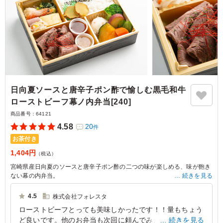
日向夏ソースと唐辛子ポン酢で愉しむ黒毛和牛
ローストビーフ幕ノ内弁当[240]
商品番号：
64121
4.58
20
件
お茶付き
1,404円
（税込）
宮崎県産日向夏のソースと唐辛子ポン酢の二つの味が楽しめる、味が飽き
ない幕の内弁当。
続きを見る
一点豪華で副菜の種類も多い幕の内弁当をお探しの際は是非お試しくださ
い。
4.5
株式会社フォレスタ
低温調理で丁寧に仕上げた黒毛和牛ローストビーフとタレとの相性は抜群
ローストビーフとっても美味しかったです！！量もちょう
です。
ど良いです。他のお弁当も次回に頼んでみたいと思いまし
続きを見る