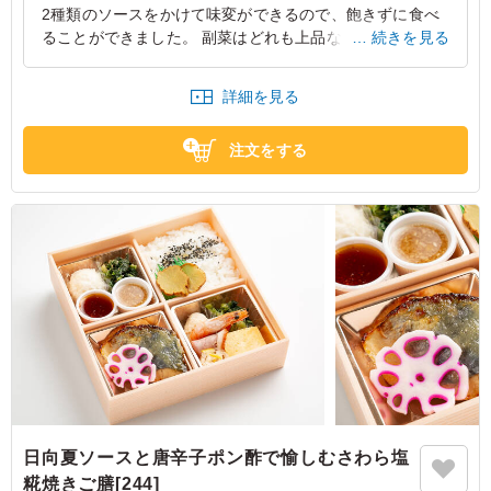
2種類のソースをかけて味変ができるので、飽きずに食べ
クと抱き合わせでお試しいただくと、選ぶ楽しさも加わりお薦めです。
ることができました。 副菜はどれも上品な味付けで全体
続きを見る
的に品のあるお弁当という印象でした。 男性は少し少な
いと思うかもしれません。
詳細を見る
大阪府大阪市北区茶屋町
2024/11/25
注文をする
日向夏ソースと唐辛子ポン酢で愉しむさわら塩
糀焼きご膳[244]