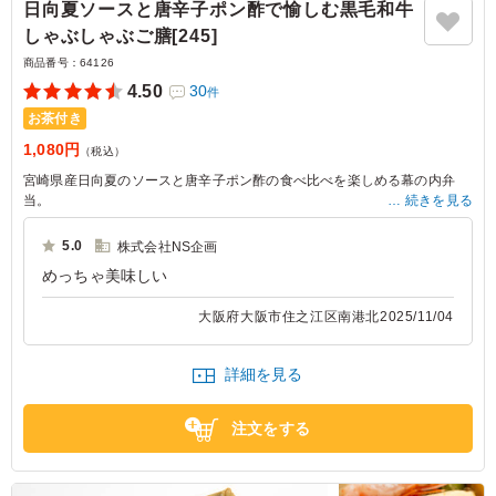
日向夏ソースと唐辛子ポン酢で愉しむ黒毛和牛
しゃぶしゃぶご膳[245]
商品番号：
64126
4.50
30
件
お茶付き
1,080円
（税込）
宮崎県産日向夏のソースと唐辛子ポン酢の食べ比べを楽しめる幕の内弁
当。
続きを見る
お肉・お手頃価格・豊富な種類の手作り副菜をキーワードで幕の内弁当を
お探しの方にお勧めです。
5.0
株式会社NS企画
黒毛和牛ならではの肉の旨みと、タレの絶妙なハーモニーをご堪能下さ
めっちゃ美味しい
い。
大阪府大阪市住之江区南港北
2025/11/04
詳細を見る
注文をする