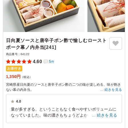
日向夏ソースと唐辛子ポン酢で愉しむロースト
ポーク幕ノ内弁当[241]
商品番号：
64122
4.60
5
件
お茶付き
1,350円
（税込）
宮崎県産日向夏のソースと唐辛子ポン酢の二つの味が楽しめる、味が飽き
ない幕の内弁当。
続きを見る
低温調理で丁寧に仕上げたローストポークはとても柔らかく、素材本来の
美味しさが際立っています。
4.0
量もしっかり入っているので、ご満足いただけること間違いなしです。
量が多すぎる、ということもなく食べやすいボリュームに
なっていました。味の濃さもちょうどよかったです。ソー
続きを見る
スが2種類入っているのが飽きないし、贅沢に思えて楽し
めました。