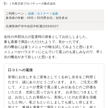
ＪＲ西日本プロパティーズ株式会社
ご利用シーン：
会議・セミナー
›
会議
参加者の年齢：
40代～50代
男女比：
女性多め
兵庫県神戸市中央区中町通
2026/02/27
会社の外部法人の監査時の昼食としてお出ししました。
量も適量で満足いただけたようで、良かったです。
次の機会には違うメニューの物を試してみようと思います。
メニューがバラエティにとんでいて選ぶのも楽しみなので、早く
次の機会がきて欲しいと思います。
口コミへの返信
皆様にお出しするご昼食としてくるめし弁当をご利用く
ださり、誠にありがとうございます。 また、ご注文に際
して、メニューが豊富で選ぶ楽しみがあるとのご評価を
いただき、光栄に思っております。 お弁当につきまして
は、お出ししたお客様から、美味しいとのお言葉を頂戴
したと伺い、私どもといたしましても嬉しく存じます。
加えて、量感も適量でご満足くださったとのこと、何よ