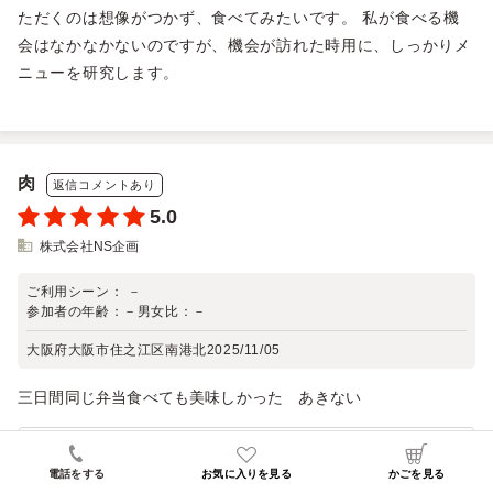
ただくのは想像がつかず、食べてみたいです。 私が食べる機
会はなかなかないのですが、機会が訪れた時用に、しっかりメ
ニューを研究します。
肉
返信コメントあり
5.0
株式会社NS企画
ご利用シーン：
－
参加者の年齢：
－
男女比：
－
大阪府大阪市住之江区南港北
2025/11/05
三日間同じ弁当食べても美味しかった あきない
口コミへの返信
電話をする
お気に入りを見る
かごを見る
皆様で召し上がるお食事の手配を、くるめし弁当にお任