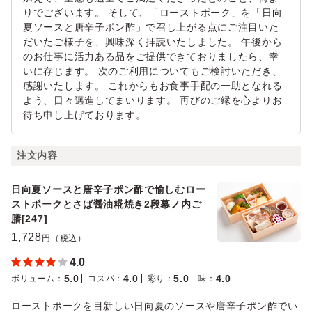
りでございます。 そして、「ローストポーク」を「日向
夏ソースと唐辛子ポン酢」で召し上がる点にご注目いた
だいたご様子を、興味深く拝読いたしました。 午後から
のお仕事に活力ある品をご提供できておりましたら、幸
いに存じます。 次のご利用についてもご検討いただき、
感謝いたします。 これからもお食事手配の一助となれる
よう、日々邁進してまいります。 再びのご縁を心よりお
待ち申し上げております。
注文内容
日向夏ソースと唐辛子ポン酢で愉しむロー
ストポークとさば醤油糀焼き2段幕ノ内ご
膳[247]
1,728
円（税込）
4.0
5.0
4.0
5.0
4.0
ボリューム
：
コスパ
：
彩り
：
味
：
ローストポークを目新しい日向夏のソースや唐辛子ポン酢でい