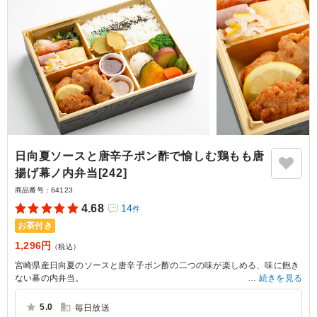
日向夏ソースと唐辛子ポン酢で愉しむ鶏もも唐
揚げ幕ノ内弁当[242]
商品番号：
64123
4.68
14
件
お茶付き
1,296円
（税込）
宮崎県産日向夏のソースと唐辛子ポン酢の二つの味が楽しめる、味に飽き
ない幕の内弁当。
続きを見る
さっぱりとした重たくない揚げ物系で、副菜の種類も多い幕の内弁当をお
探しの際は是非お試しください。
5.0
毎日放送
人数が多くて、お肉が食べたい方のお集まりの時にローストビーフやポー