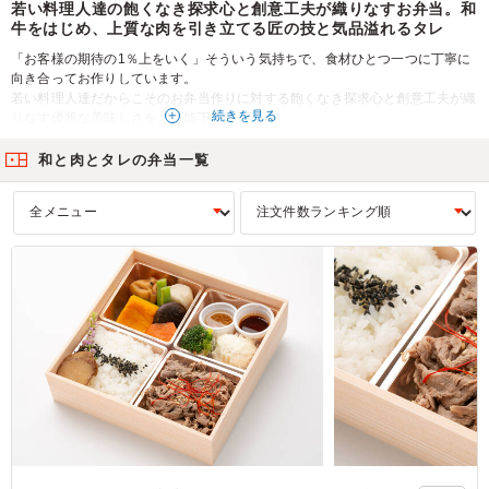
若い料理人達の飽くなき探求心と創意工夫が織りなすお弁当。和
牛をはじめ、上質な肉を引き立てる匠の技と気品溢れるタレ
「お客様の期待の1％上をいく」そういう気持ちで、食材ひとつ一つに丁寧に
向き合ってお作りしています。
若い料理人達だからこそのお弁当作りに対する飽くなき探求心と創意工夫が織
続きを見る
りなす優雅な美味しさをご堪能下さい。
お弁当を作っている様子の音が聴こえてくるような感覚、柑橘系の香り、豊か
な彩り、全ての食材を手作りで仕上げた味、食感、そんな五感を楽しんで頂け
和と肉とタレの弁当一覧
るこだわりの内容となっています。