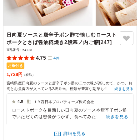
日向夏ソースと唐辛子ポン酢で愉しむロースト
ポークとさば醤油糀焼き2段幕ノ内ご膳[247]
商品番号：
64128
4.75
4
件
お茶付き
1,728円
（税込）
宮崎県産日向夏のソースと唐辛子ポン酢の二つの味が楽しめて、かつ、お
肉とお魚両方が入っている2段弁当。種類が豊富な副菜も全て手作りで
続きを見る
す。
自家製ローストポークはしっとり柔らかでとってもジューシー！さばの美
4.0
ＪＲ西日本プロパティーズ株式会社
味しさ際立つ醤油糀焼きはご飯が進むしっかりとした味付けとなっていま
ローストポークを目新しい日向夏のソースや唐辛子ポン酢
す。
でいただくのは想像がつかず、食べてみたいです。 私が
続きを見る
食べる機会はなかなかないのですが、機会が訪れた時用
に、しっかりメニューを研究します。
詳細を見る