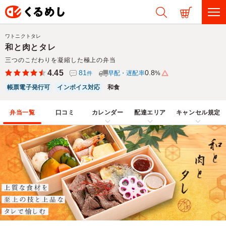
ワトニクトタレ
和と肉とタレ
三つのこだわりを凝縮した極上の弁当
4.45
81
0.8
早配・遅配率
%
件
帳票電子発行可
インボイス対応
和食
弁当一覧
口コミ
カレンダー
配達エリア
キャンセル規定