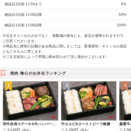
納品日2日前 11:59まで
0%
納品日2日前 12:00以降
50%
納品日1日前 12:00以降
100%
※注文キャンセルのみでなく、食数減の場合にも、規定が適用されますので、
ご注意くださいませ。
※商品名に締切の記載がある商品に関しましては、変更締切・キャンセル規定
ともにそちらに準じます。
※ご注文状況によって早期に締め切らせて頂く場合がございます。
焼肉 喰心のお弁当ランキング
1
2
3
和牛赤身ステーキ&牛ハンバーグ御膳
牛カルビ&ローストビーフ御膳
3,240円
2,160円
2,5
（税込）
（税込）