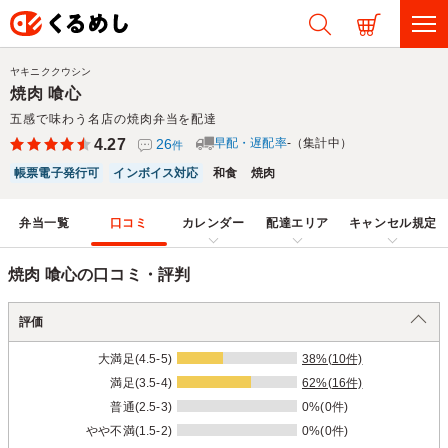
ヤキニククウシン
焼肉 喰心
五感で味わう名店の焼肉弁当を配達
4.27
26
早配・遅配率
-（集計中）
件
帳票電子発行可
インボイス対応
和食
焼肉
弁当一覧
口コミ
カレンダー
配達エリア
キャンセル規定
焼肉 喰心の口コミ・評判
評価
大満足(4.5-5)
38%(10件)
満足(3.5-4)
62%(16件)
普通(2.5-3)
0%(0件)
やや不満(1.5-2)
0%(0件)