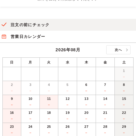
注文の前にチェック
営業日カレンダー
2026年08月
次へ
日
月
火
水
木
金
土
1
－
2
3
4
5
6
7
8
－
－
－
－
－
－
－
9
10
11
12
13
14
15
－
－
－
－
－
－
－
16
17
18
19
20
21
22
－
－
－
－
－
－
－
23
24
25
26
27
28
29
－
－
－
－
－
－
－