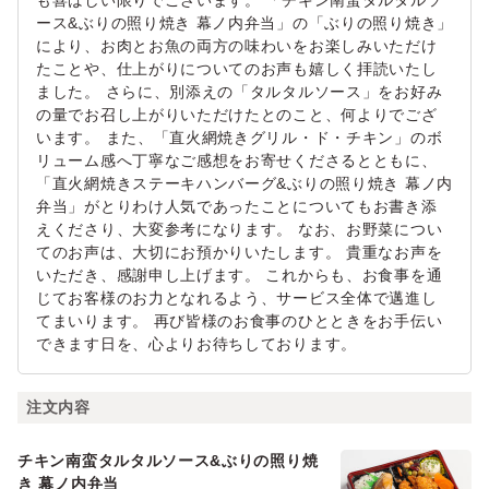
も喜ばしい限りでございます。 「チキン南蛮タルタルソ
ース&ぶりの照り焼き 幕ノ内弁当」の「ぶりの照り焼き」
により、お肉とお魚の両方の味わいをお楽しみいただけ
たことや、仕上がりについてのお声も嬉しく拝読いたし
ました。 さらに、別添えの「タルタルソース」をお好み
の量でお召し上がりいただけたとのこと、何よりでござ
います。 また、「直火網焼きグリル・ド・チキン」のボ
リューム感へ丁寧なご感想をお寄せくださるとともに、
「直火網焼きステーキハンバーグ&ぶりの照り焼き 幕ノ内
弁当」がとりわけ人気であったことについてもお書き添
えくださり、大変参考になります。 なお、お野菜につい
てのお声は、大切にお預かりいたします。 貴重なお声を
いただき、感謝申し上げます。 これからも、お食事を通
じてお客様のお力となれるよう、サービス全体で邁進し
てまいります。 再び皆様のお食事のひとときをお手伝い
できます日を、心よりお待ちしております。
注文内容
チキン南蛮タルタルソース&ぶりの照り焼
き 幕ノ内弁当