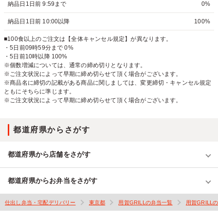
納品日1日前 9:59まで
0%
納品日1日前 10:00以降
100%
■100食以上のご注文は【全体キャンセル規定】が異なります。
・5日前09時59分まで 0%
・5日前10時以降 100%
※個数増減については、通常の締め切りとなります。
※ご注文状況によって早期に締め切らせて頂く場合がございます。
※商品名に締切の記載がある商品に関しましては、変更締切・キャンセル規定
ともにそちらに準じます。
※ご注文状況によって早期に締め切らせて頂く場合がございます。
都道府県からさがす
都道府県から店舗をさがす
都道府県からお弁当をさがす
仕出し弁当・宅配デリバリー
東京都
用賀GRILLの弁当一覧
用賀GRILL