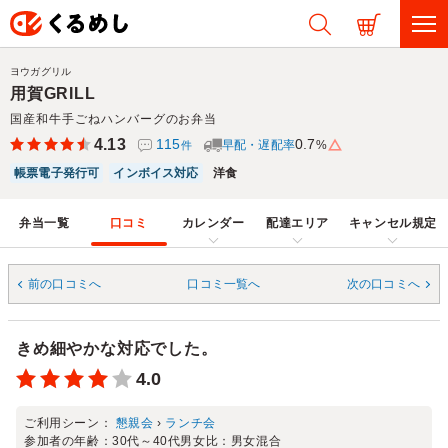
ヨウガグリル
用賀GRILL
国産和牛手ごねハンバーグのお弁当
4.13
115
0.7
早配・遅配率
%
件
帳票電子発行可
インボイス対応
洋食
弁当一覧
口コミ
カレンダー
配達エリア
キャンセル規定
前の口コミへ
口コミ一覧へ
次の口コミへ
きめ細やかな対応でした。
4.0
ご利用シーン：
懇親会
›
ランチ会
参加者の年齢：
30代～40代
男女比：
男女混合