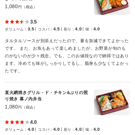
1,080
円（税込）
3.5
3.5
4.5
4.0
4.0
ボリューム
：
コスパ
：
彩り
：
味
：
タルタルソースが別添えだったので、量を加減できてよかった
です。 また、お魚もあって楽しめましたが、お野菜が旬のも
のがないのが少々残念。でも、このお値段なので納得ではあり
ます。冷めても味がしっかりしてるし、脂身も少なくてよかっ
たです。
直火網焼きグリル・ド・チキン&ぶりの照
り焼き 幕ノ内弁当
1,080
円（税込）
4.0
4.0
4.0
4.0
4.0
ボリューム
：
コスパ
：
彩り
：
味
：