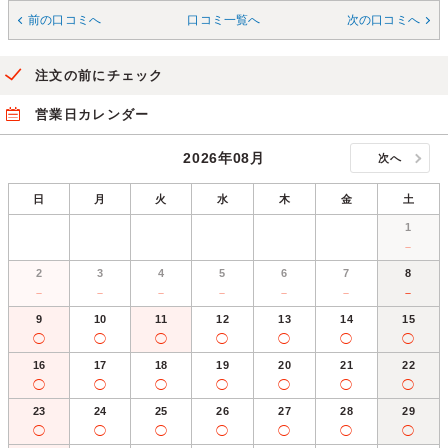
前の口コミへ
口コミ一覧へ
次の口コミへ
注文の前にチェック
営業日カレンダー
2026年08月
次へ
日
月
火
水
木
金
土
1
－
2
3
4
5
6
7
8
－
－
－
－
－
－
－
9
10
11
12
13
14
15
◯
◯
◯
◯
◯
◯
◯
16
17
18
19
20
21
22
◯
◯
◯
◯
◯
◯
◯
23
24
25
26
27
28
29
◯
◯
◯
◯
◯
◯
◯