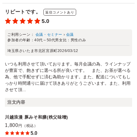
リピートです。
返信コメントあり
5.0
ご利用シーン：
会議・セミナー
›
会議
参加者の年齢：
40代～50代
男女比：
男性のみ
埼玉県さいたま市北区宮原町
2026/03/12
いつも利用させて頂いております。毎月会議の為、ラインナップ
が豊富で、飽きずに選べる所が良いです。 また、お茶が選べる
為、他で手配せずに済む為助かります。また、配送についてもし
っかり時間通りに届けて頂きありがとうございます。また、利用
させて頂...
注文内容
川越浪漫 豚みそ和膳(秩父味噌)
1,800
円（税込）
5.0