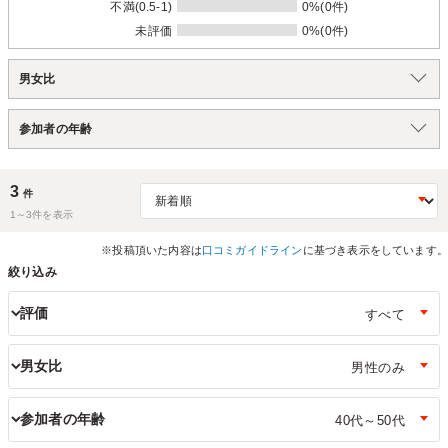
不満(0.5-1)
0%(0件)
未評価
0%(0件)
男女比
参加者の年齢
3
件
1～
3
件を表示
※投稿頂いた内容は
口コミガイドライン
に基づき表示をしています。
絞り込み
評価
男女比
参加者の年齢