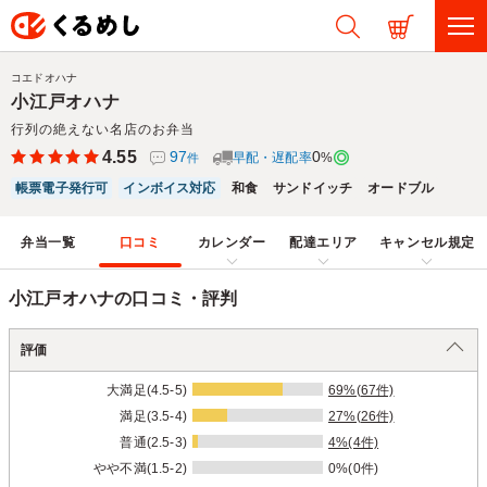
コエドオハナ
小江戸オハナ
行列の絶えない名店のお弁当
4.55
97
0
早配・遅配率
%
件
帳票電子発行可
インボイス対応
和食
サンドイッチ
オードブル
弁当一覧
口コミ
カレンダー
配達エリア
キャンセル規定
小江戸オハナの口コミ・評判
評価
大満足(4.5-5)
69%(67件)
満足(3.5-4)
27%(26件)
普通(2.5-3)
4%(4件)
やや不満(1.5-2)
0%(0件)