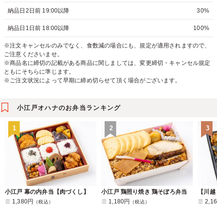
納品日2日前 19:00以降
30%
納品日1日前 18:00以降
100%
※注文キャンセルのみでなく、食数減の場合にも、規定が適用されますので、
ご注意くださいませ。
※商品名に締切の記載がある商品に関しましては、変更締切・キャンセル規定
ともにそちらに準じます。
※ご注文状況によって早期に締め切らせて頂く場合がございます。
小江戸オハナのお弁当ランキング
1
2
3
小江戸 幕の内弁当【肉づくし】
小江戸 鶏照り焼き 鶏そぼろ弁当
1,380円
1,180円
2,1
（税込）
（税込）