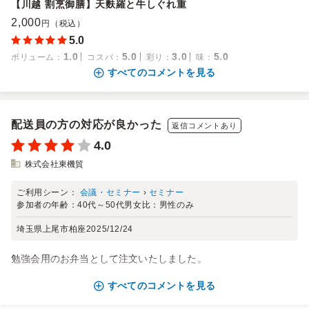
【川越 割烹御膳】天麩羅と牛しぐれ重
2,000
円（税込）
5.0
1.0
5.0
3.0
5.0
ボリューム
：
コスパ
：
彩り
：
味
：
すべてのコメントを見る
配送員の方の対応が良かった
返信コメントあり
4.0
株式会社東機貿
ご利用シーン：
会議・セミナー
›
セミナー
参加者の年齢：
40代～50代
男女比：
男性のみ
埼玉県上尾市柏座
2025/12/24
勉強会用のお弁当として注文いたしました。
すべてのコメントを見る