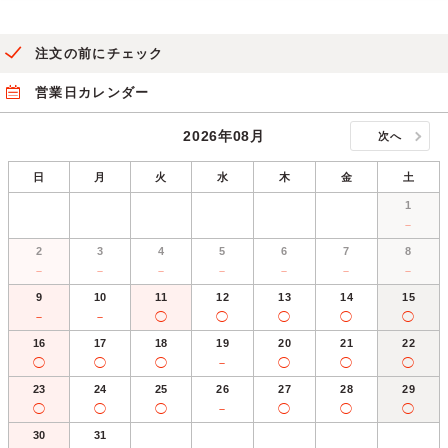
注文の前にチェック
営業日カレンダー
2026年08月
次へ
日
月
火
水
木
金
土
1
－
2
3
4
5
6
7
8
－
－
－
－
－
－
－
9
10
11
12
13
14
15
－
－
◯
◯
◯
◯
◯
16
17
18
19
20
21
22
◯
◯
◯
－
◯
◯
◯
23
24
25
26
27
28
29
◯
◯
◯
－
◯
◯
◯
30
31