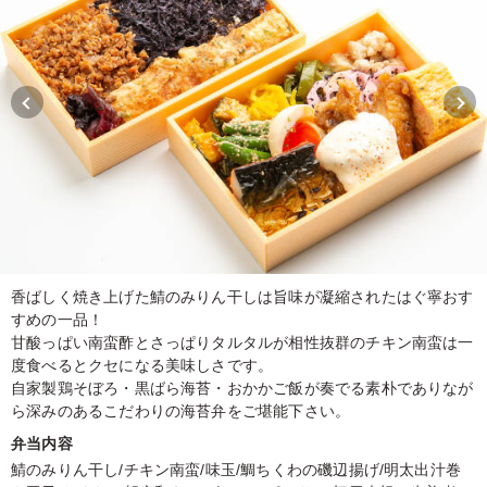
香ばしく焼き上げた鯖のみりん干しは旨味が凝縮されたはぐ寧おす
すめの一品！
甘酸っぱい南蛮酢とさっぱりタルタルが相性抜群のチキン南蛮は一
度食べるとクセになる美味しさです。
自家製鶏そぼろ・黒ばら海苔・おかかご飯が奏でる素朴でありなが
ら深みのあるこだわりの海苔弁をご堪能下さい。
弁当内容
鯖のみりん干し/チキン南蛮/味玉/鯛ちくわの磯辺揚げ/明太出汁巻