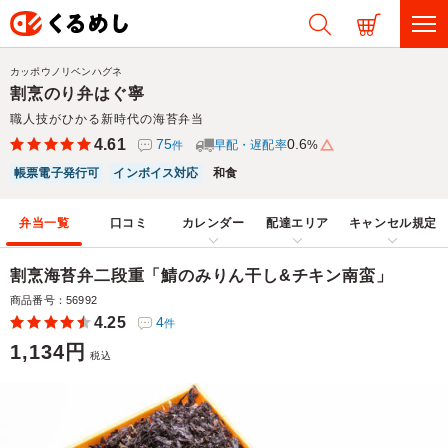
カッポウノリベンハグネ
割烹のり弁はぐ寧
職人技がひかる新時代の海苔弁当
4.61
75
0.6
早配・遅配率
%
件
帳票電子発行可
インボイス対応
和食
弁当一覧
口コミ
カレンダー
配達エリア
キャンセル規定
割烹海苔弁二段重「鯖のみりん干し&チキン南蛮」
商品番号：56992
4.25
4
件
1,134円
税込