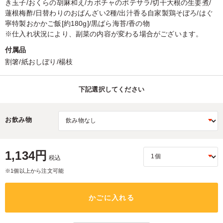
き玉子/おくらの胡麻和え/カボチャのポテサラ/切干大根の生姜煮/
蓮根梅酢/日替わりのおばんざい2種/出汁香る自家製鶏そぼろ/はぐ
寧特製おかかご飯[約180g]/黒ばら海苔/香の物
※仕入れ状況により、副菜の内容が変わる場合がございます。
付属品
割箸/紙おしぼり/楊枝
下記選択してください
お飲み物
1,134円
税込
※1個以上から注文可能
かごに入れる