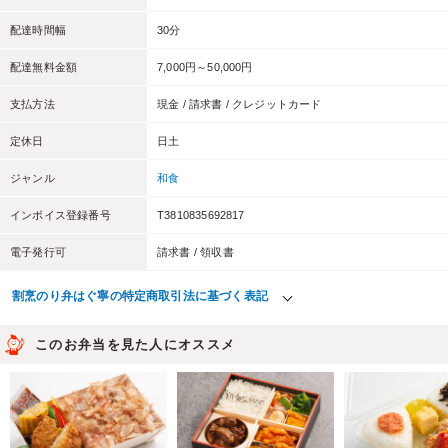
配達時間幅
30分
配達無料金額
7,000円～50,000円
支払方法
現金 / 請求書 / クレジットカード
定休日
日土
ジャンル
和食
インボイス登録番号
T3810835692817
電子発行可
請求書 / 領収書
割烹のり弁はぐ寧の特定商取引法に基づく表記
このお弁当を見た人にオススメ