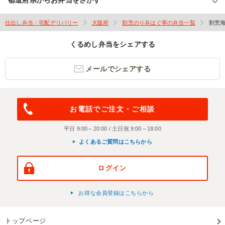
都道府県からお弁当をさがす
仕出し弁当・宅配デリバリー
大阪府
割烹のり弁はぐ寧の弁当一覧
割烹
くるめし弁当をシェアする
メールでシェアする
お電話でご注文・ご相談
平日 9:00～20:00 / 土日祝 9:00～18:00
よくあるご質問はこちらから
ログイン
お得な会員登録はこちらから
トップページ