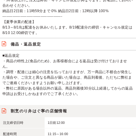
・50食以上のご注文は締切・キャンセル規定が異なります。お電話にてお問い
合わせください。
納品日2日前：11時59分まで 0% 納品日2日前：12時以降 100%
-----------------------------------------------
【夏季休業の配達】
8/13～8/18は配達をお休みいたします。8/19配達分の締切・キャンセル規定は
8/10 12:00締切です。
備品・返品規定
■返品規定
・商品の特性上(食品のため)、お客様都合による返品は受け付けておりませ
ん。
・調理・配達には細心の注意を払っておりますが、万一商品に不都合が発生し
た場合や、ご注文と異なる商品が届いた場合は、商品到着後、ただちに弊社ま
でご連絡くださいますようお願い申し上げます。
・弊社に原因がある場合以外の返品、商品到着後30分以上経過してからの返品
申請はお受けしかねますのでご了承ください。
割烹のり弁はぐ寧の店舗情報
注文締切日時
1日前12:00
配達時間
11:15～16:00