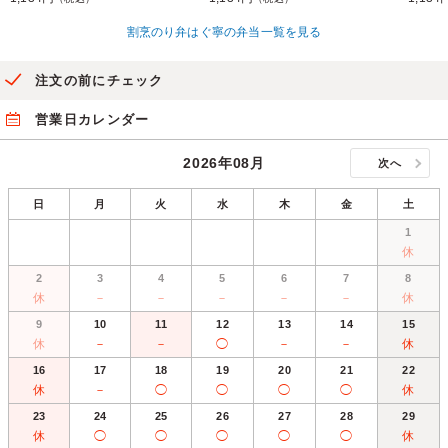
割烹のり弁はぐ寧の弁当一覧を見る
注文の前にチェック
営業日カレンダー
2026年08月
次へ
日
月
火
水
木
金
土
1
休
2
3
4
5
6
7
8
休
－
－
－
－
－
休
9
10
11
12
13
14
15
休
－
－
◯
－
－
休
16
17
18
19
20
21
22
休
－
◯
◯
◯
◯
休
23
24
25
26
27
28
29
休
◯
◯
◯
◯
◯
休