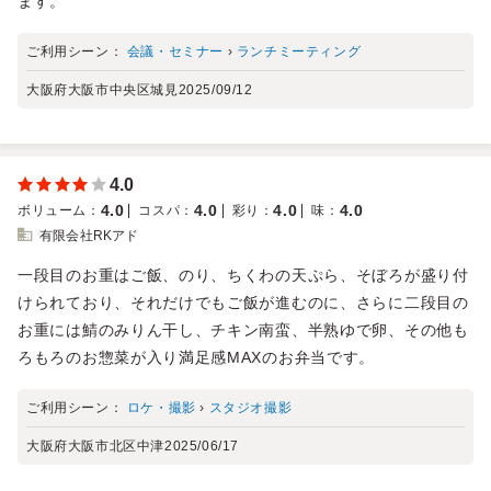
ます。
ご利用シーン：
会議・セミナー
›
ランチミーティング
大阪府大阪市中央区城見
2025/09/12
4.0
4.0
4.0
4.0
4.0
ボリューム
：
コスパ
：
彩り
：
味
：
有限会社RKアド
一段目のお重はご飯、のり、ちくわの天ぷら、そぼろが盛り付
けられており、それだけでもご飯が進むのに、さらに二段目の
お重には鯖のみりん干し、チキン南蛮、半熟ゆで卵、その他も
ろもろのお惣菜が入り満足感MAXのお弁当です。
ご利用シーン：
ロケ・撮影
›
スタジオ撮影
大阪府大阪市北区中津
2025/06/17