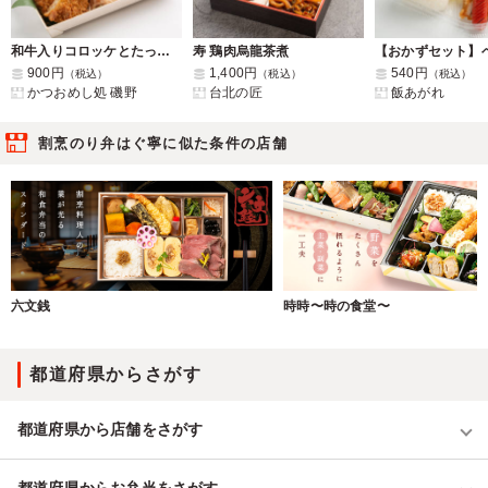
和牛入りコロッケとたっぷりかつお飯弁当
寿 鶏肉烏龍茶煮
900円
1,400円
540円
（税込）
（税込）
（税込）
かつおめし処 磯野
台北の匠
飯あがれ
割烹のり弁はぐ寧に似た条件の店舗
六文銭
時時〜時の食堂〜
都道府県からさがす
都道府県から店舗をさがす