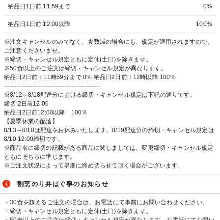
納品日1日前 11:59まで
0%
納品日1日前 12:00以降
100%
※注文キャンセルのみでなく、食数減の場合にも、規定が適用されますので、
ご注意くださいませ。
※締切・キャンセル規定ともに定休(土日)を除きます。
※50食以上のご注文は締切・キャンセル規定が異なります。
納品日2日前：11時59分まで 0% 納品日2日前：12時以降 100%
-----------------------------------------------
※8/12～8/18配達分における締切・キャンセル規定は下記の通りです。
締切 2日前12:00
納品日2日前12:00以降 100％
【夏季休業の配達】
8/13～8/18は配達をお休みいたします。8/19配達分の締切・キャンセル規定は
8/10 12:00締切です。
※商品名に締切の記載がある商品に関しましては、変更締切・キャンセル規定
ともにそちらに準じます。
※ご注文状況によって早期に締め切らせて頂く場合がございます。
割烹のり弁はぐ寧のお知らせ
・30食を超えるご注文の場合は、お電話にて事前にお問い合わせください。
・締切・キャンセル規定ともに定休(土日)を除きます。