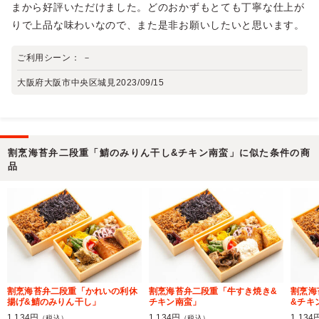
まから好評いただけました。どのおかずもとても丁寧な仕上が
りで上品な味わいなので、また是非お願いしたいと思います。
ご利用シーン：
－
大阪府大阪市中央区城見
2023/09/15
割烹海苔弁二段重「鯖のみりん干し&チキン南蛮」に似た条件の商
品
割烹海苔弁二段重「かれいの利休
割烹海苔弁二段重「牛すき焼き&
割烹海
揚げ&鯖のみりん干し」
チキン南蛮」
&チキ
1,134円
1,134円
1,134
（税込）
（税込）