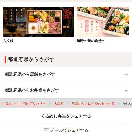
六文銭
時時〜時の食堂〜
都道府県からさがす
都道府県から店舗をさがす
都道府県からお弁当をさがす
仕出し弁当・宅配デリバリー
大阪府
割烹のり弁はぐ寧の弁当一覧
かれ
くるめし弁当をシェアする
メールでシェアする