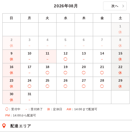
2026年08月
次へ
日
月
火
水
木
金
土
1
休
2
3
4
5
6
7
8
休
－
－
－
－
－
休
9
10
11
12
13
14
15
休
－
－
◯
－
－
休
16
17
18
19
20
21
22
休
－
◯
◯
◯
◯
休
23
24
25
26
27
28
29
休
◯
◯
◯
◯
◯
休
30
31
休
－
◯
：受付中
－
：受付終了
休
：定休日
AM
：14:00まで配達可
PM
：14:00から配達可
配達エリア