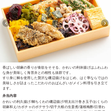
香ばしい胡麻の香りが食欲をそそる、かれいの利休揚げはふわふわ
な身が美味しく海苔弁との相性も抜群です。
すり身に鯛を使用した贅沢な磯辺揚げをはじめ、はぐ寧ならではの
美味しさが詰まったこだわりのおばんざいがメイン料理を引き立て
ます。
弁当内容
かれいの利久揚げ/鯛ちくわの磯辺揚げ/明太出汁巻き玉子/おくらの
胡麻和え/カボチャのポテサラ/切干大根の生姜煮/蓮根梅酢/日替わ