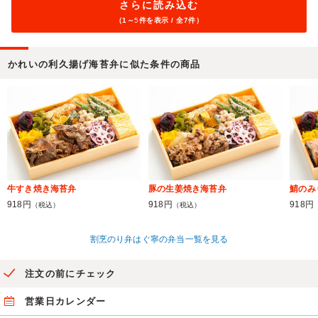
さらに読み込む
（1～
5
件を表示 / 全7件）
かれいの利久揚げ海苔弁に似た条件の商品
牛すき焼き海苔弁
豚の生姜焼き海苔弁
鯖のみ
918円
918円
918円
（税込）
（税込）
割烹のり弁はぐ寧の弁当一覧を見る
注文の前にチェック
営業日カレンダー