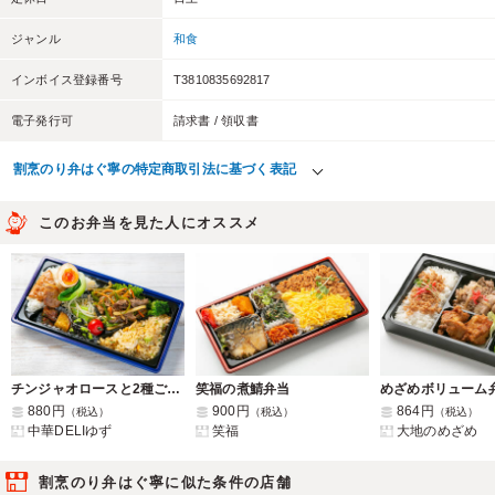
ジャンル
和食
インボイス登録番号
T3810835692817
電子発行可
請求書 / 領収書
割烹のり弁はぐ寧の特定商取引法に基づく表記
このお弁当を見た人にオススメ
チンジャオロースと2種ご飯弁当
笑福の煮鯖弁当
880円
900円
864円
（税込）
（税込）
（税込）
中華DELIゆず
笑福
大地のめざめ
割烹のり弁はぐ寧に似た条件の店舗