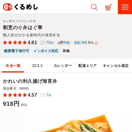
カッポウノリベンハグネ
割烹のり弁はぐ寧
職人技がひかる新時代の海苔弁当
4.61
75
0.6
早配・遅配率
%
件
帳票電子発行可
インボイス対応
和食
弁当一覧
口コミ
カレンダー
配達エリア
キャンセル規定
かれいの利久揚げ海苔弁
商品番号：56983
4.57
7
件
918円
税込