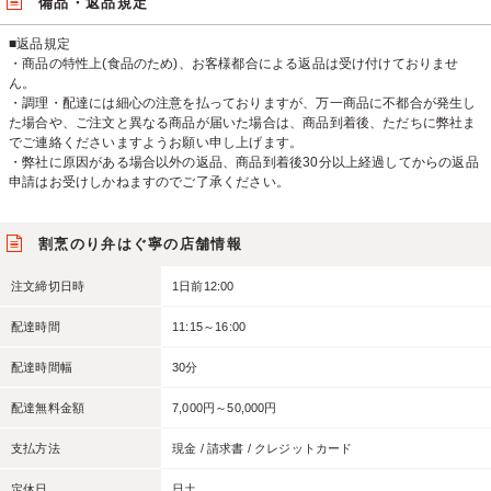
備品・返品規定
■返品規定
・商品の特性上(食品のため)、お客様都合による返品は受け付けておりませ
ん。
・調理・配達には細心の注意を払っておりますが、万一商品に不都合が発生し
た場合や、ご注文と異なる商品が届いた場合は、商品到着後、ただちに弊社ま
でご連絡くださいますようお願い申し上げます。
・弊社に原因がある場合以外の返品、商品到着後30分以上経過してからの返品
申請はお受けしかねますのでご了承ください。
割烹のり弁はぐ寧の店舗情報
注文締切日時
1日前12:00
配達時間
11:15～16:00
配達時間幅
30分
配達無料金額
7,000円～50,000円
支払方法
現金 / 請求書 / クレジットカード
定休日
日土