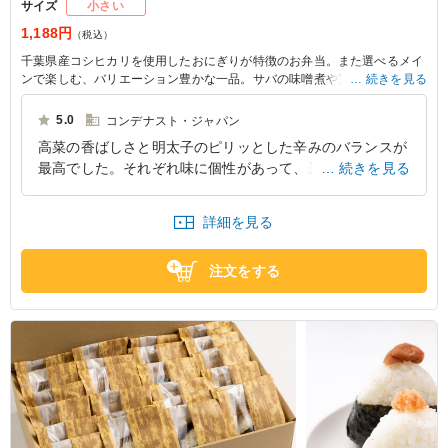
サイズ
小さい
1,188円
（税込）
千葉県産コシヒカリを使用したおにぎりが特徴のお弁当。また選べるメイ
ンで楽しむ、バリエーション豊かな一品。サバの味噌煮や鶏の照り焼きな
続きを見る
ど、あなたのお好みのメニューが揃っています。玉子焼きや肉団子、ちく
わ揚げも加わり、彩り豊かな食事をお楽しみいただけます。
5.0
コンデナスト・ジャパン
高菜の香ばしさと明太子のピリッとした辛みのバランスが
※選べるメインは「サバの味噌煮」か「サバの麴焼き」か「鶏の照り焼
最高でした。それぞれ味に個性があって、最後まで楽しめ
続きを見る
き」か「豚の生姜焼き」からお選びいただけます。下記プルダウンよりお
選びください。(画像は「豚の生姜焼き」)
るおにぎり弁当です。ごはんとの相性が抜群で、満足感の
高い組み合わせだと思います。
詳細を見る
東京都江東区新木場
2026/01/12
注文をする