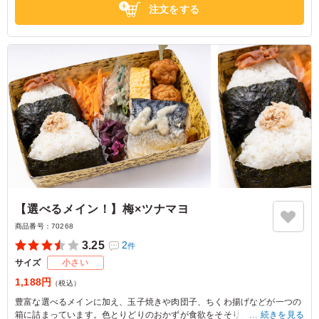
注文をする
【選べるメイン！】梅×ツナマヨ
商品番号：
70268
3.25
2
件
サイズ
小さい
1,188円
（税込）
豊富な選べるメインに加え、玉子焼きや肉団子、ちくわ揚げなどが一つの
箱に詰まっています。色とりどりのおかずが食欲をそそり、飽きが来ない
続きを見る