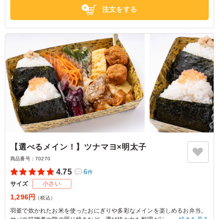
注文をする
【選べるメイン！】ツナマヨ×明太子
商品番号：
70270
4.75
6
件
サイズ
小さい
1,296円
（税込）
羽釜で炊かれたお米を使ったおにぎりや多彩なメインを楽しめるお弁当。