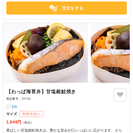
東京都港区芝公園
2025/11/07
注文をする
【わっぱ海苔弁】甘塩銀鮭焼き
商品番号：
72703
1
件
サイズ
やや小さい
1,944円
（税込）
香ばしい甘塩銀鮭焼きは、豊かな旨みが口いっぱいに広がります。さら