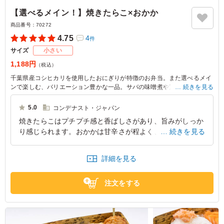
【選べるメイン！】焼きたらこ×おかか
商品番号：
70272
4.75
4
件
サイズ
小さい
1,188円
（税込）
千葉県産コシヒカリを使用したおにぎりが特徴のお弁当。また選べるメイ
ンで楽しむ、バリエーション豊かな一品。サバの味噌煮や鶏の照り焼きな
続きを見る
ど、あなたのお好みのメニューが揃っています。玉子焼きや肉団子、ちく
わ揚げも加わり、彩り豊かな食事をお楽しみいただけます。
5.0
コンデナスト・ジャパン
焼きたらこはプチプチ感と香ばしさがあり、旨みがしっか
※選べるメインは「サバの味噌煮」か「サバの麴焼き」か「鶏の照り焼
り感じられます。おかかは甘辛さが程よく、ごはんとの相
続きを見る
き」か「豚の生姜焼き」からお選びいただけます。下記プルダウンよりお
選びください。(画像は「豚の生姜焼き」)
性が抜群。全体のバランスがよく、和の定番として完成度
が高いです。
詳細を見る
東京都江東区新木場
2026/01/12
注文をする