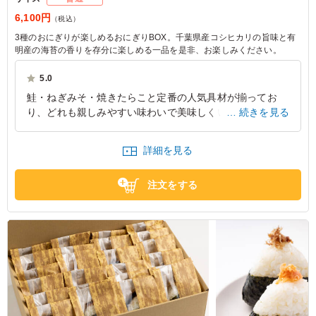
6,100円
（税込）
3種のおにぎりが楽しめるおにぎりBOX。千葉県産コシヒカリの旨味と有
明産の海苔の香りを存分に楽しめる一品を是非、お楽しみください。
5.0
鮭・ねぎみそ・焼きたらこと定番の人気具材が揃ってお
り、どれも親しみやすい味わいで美味しくいただけます。
続きを見る
お米の美味しさがしっかり感じられ、具材とのバランスも
良いため最後まで飽きずに楽しめました。個包装になって
詳細を見る
いるため衛生面でも安心感があり、配布しやすく持ち運び
にも便利です。
注文をする
東京都杉並区高円寺北
2026/07/10