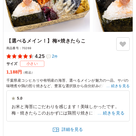
【選べるメイン！】梅×焼きたらこ
商品番号：
70269
4.25
2
件
サイズ
小さい
1,188円
（税込）
千葉県産コシヒカリや有明産の海苔、選べるメインが魅力の一品。サバの
味噌煮や鶏の照り焼きなど、豊富な選択肢から自分好みの味を楽しめま
続きを見る
す。玉子焼きや肉団子、いんげんの和え物が彩り豊かに添えられ、満足感
も抜群。美味しさが詰まったお弁当です。
5.0
お米と海苔にごだわりを感じます！美味しかったです。
※選べるメインは「サバの味噌煮」か「サバの麴焼き」か「鶏の照り焼
梅・焼きたらこのおかずには鶏照り焼きにしました。彩り
続きを見る
き」か「豚の生姜焼き」からお選びいただけます。下記プルダウンよりお
選びください。(画像は「サバの麴焼き」)
副菜も美味しくて、満足感たっぷりのお弁当です。サイズ
もちょうどよく、手軽に食べられます。
詳細を見る