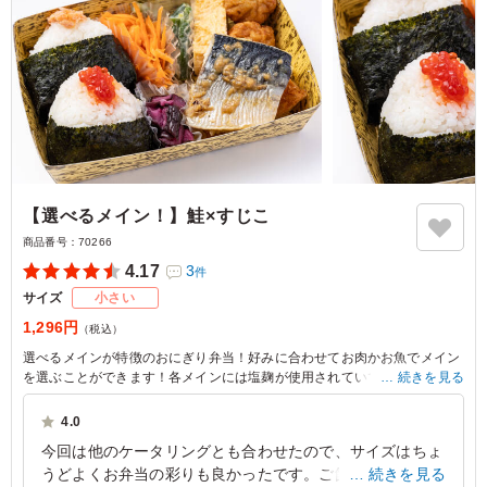
【選べるメイン！】鮭×すじこ
商品番号：
70266
4.17
3
件
サイズ
小さい
1,296円
（税込）
選べるメインが特徴のおにぎり弁当！好みに合わせてお肉かお魚でメイン
を選ぶことができます！各メインには塩麹が使用されていて、旨味が凝縮
続きを見る
されています。副菜の玉子焼きやちくわ揚げはすべて手作りとなってお
り、優しい味わいとなっております。旨味溢れるこのお弁当を是非、お楽
4.0
しみください。
今回は他のケータリングとも合わせたので、サイズはちょ
うどよくお弁当の彩りも良かったです。ご飯が少し固くな
続きを見る
※選べるメインは「サバの味噌煮」か「サバの麴焼き」か「鶏の照り焼