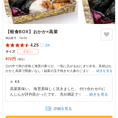
【軽食BOX】おかか×高菜
商品番号：
70265
4.25
2
件
サイズ
小さい
972円
（税込）
口の中で米の甘味と海苔の香りが、一気に広がるおにぎり弁当。具材はお
かかと高菜で間違いなし！副菜の玉子焼きや人参のごま油和え等が、彩り
続きを見る
を添えます。板五米店-旅とお結び-のこだわりを詰め込んだ一品を是非、
お楽しみください。
4.5
高菜美味い。 海苔美味しく頂きました。 付け合わせのに
んじんが評判良かったです。 充分満足ですが、出来れば
続きを見る
おむすびのクオリティーそのままで、サイズアップされた
ら嬉しいです。
詳細を見る
東京都板橋区栄町
2025/09/01