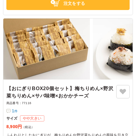
注文をする
合わせで、ロケにはピッタリです。
神奈川県横浜市中区元町
2026/01/14
【おにぎりBOX20個セット】梅ちりめん×野沢
菜ちりめん×サバ味噌×おかかチーズ
商品番号：
77116
1
件
サイズ
やや大きい
8,900円
（税込）
ふんわりとしたおにぎりが、梅ちりめんや野沢菜ちりめんの風味を引き立