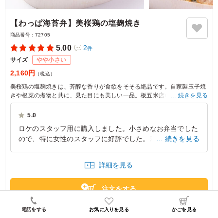
【わっぱ海苔弁】美桜鶏の塩麹焼き
商品番号：
72705
5.00
2
件
サイズ
やや小さい
2,160円
（税込）
美桜鶏の塩麹焼きは、芳醇な香りが食欲をそそる絶品です。自家製玉子焼
きや根菜の煮物と共に、見た目にも美しい一品。板五米店ならではの贅沢
続きを見る
な組み合わせを、接待や会食の場でお楽しみください。
5.0
ロケのスタッフ用に購入しました。小さめなお弁当でした
ので、特に女性のスタッフに好評でした。彩りよくおかず
続きを見る
が入っており、ヘルシーで喜んでもらえました。大量おに
ぎりの詰め合わせも必要でしたが、一緒にお弁当も届けて
詳細を見る
もらえたことがありがたかったです。
神奈川県横浜市中区元町
2026/01/14
注文をする
電話をする
お気に入りを見る
かごを見る