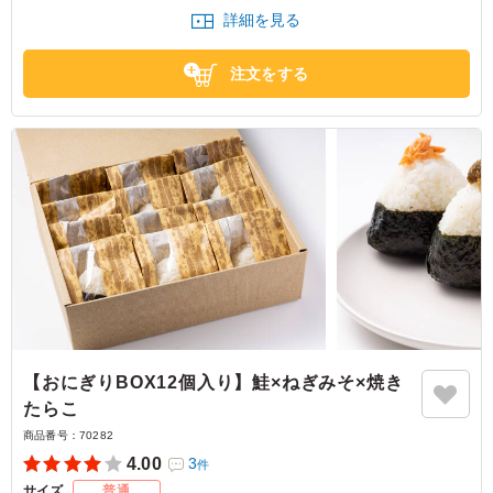
さい。
詳細を見る
注文をする
【おにぎりBOX12個入り】鮭×ねぎみそ×焼き
たらこ
商品番号：
70282
4.00
3
件
サイズ
普通