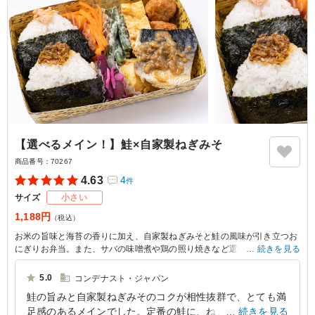
【選べるメイン！】鮭×自家製ねぎみそ
商品番号：
70267
4.63
4
件
サイズ
小さい
1,188円
（税込）
お米の旨味と海苔の香りに加え、自家製ねぎみそと鮭の風味が引き立つお
にぎりお弁当。また、サバの味噌煮や鶏の照り焼きなど選べるメインが魅
続きを見る
力。ロケやイベントにぴったり！是非、お試しください。
5.0
コンデナスト・ジャパン
※選べるメインは「サバの味噌煮」か「サバの麴焼き」か「鶏の照り焼
鮭の旨みと自家製ねぎみそのコクが相性抜群で、とても満
き」か「豚の生姜焼き」からお選びいただけます。下記プルダウンよりお
足感のあるメインでした。定番の鮭に、ねぎみその風味が
続きを見る
選びください。(画像は「サバの味噌煮」)