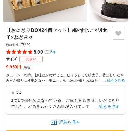
【おにぎりBOX24個セット】梅×すじこ×明太
子×ねぎみそ
商品番号：
77120
5.00
2
件
サイズ
大きい
9,950円
（税込）
ジューシーな梅、旨味豊かなすじこ、ピリッとした明太子、香ばしいねぎ
みそが織りなす絶妙なハーモニー。板五米店-旅とお結び-のどんなシーン
続きを見る
でも喜ばれる、バリエーション豊かな味わいをお楽しみください。イベン
トやロケにぴったりの一品です。
5.0
1つ1つ個包装になっている、ご飯も具も美味しいおにぎり
でした。どの具もたくさん量が入っていて、満足感が高い
続きを見る
おにぎりだったかと思います。 少し小ぶりなのも食べや
すくてよかったです。
詳細を見る
東京都港区赤坂
2026/05/22