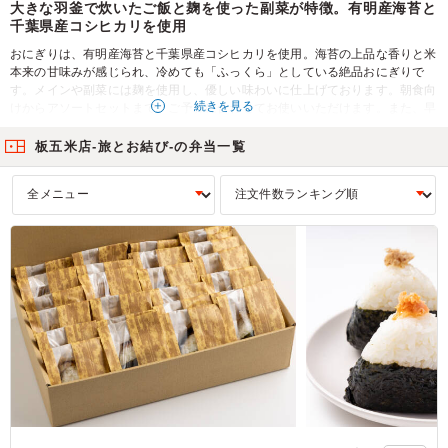
大きな羽釜で炊いたご飯と麹を使った副菜が特徴。有明産海苔と
千葉県産コシヒカリを使用
おにぎりは、有明産海苔と千葉県産コシヒカリを使用。海苔の上品な香りと米
本来の甘味みが感じられ、冷めても「ふっくら」としている絶品おにぎりで
す。メインや副菜には麹を使用し、優しい味わいに仕上げております。朝食向
続きを見る
けからアソートセットまで、ご予算に合わせてお使いいただけます。また、早
朝から配達可能も特徴。是非、ロケ・会議・イベント等でお使いくださいま
せ。
板五米店-旅とお結び-の弁当一覧