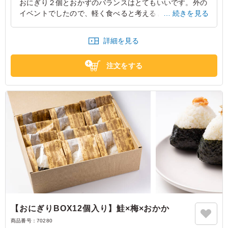
おにぎり２個とおかずのバランスはとてもいいです。外の
イベントでしたので、軽く食べると考えるとちょうどいい
続きを見る
量でした。 次回もイベントの際に注文したいと思いまし
た。参加者からも美味しかったのと声をたくさんいただき
詳細を見る
ましたので良かったと思います。 ありがとうございまし
た。
注文をする
東京都調布市西町
2025/04/26
【おにぎりBOX12個入り】鮭×梅×おかか
商品番号：
70280