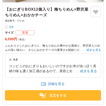
【おにぎりBOX12個入り】梅ちりめん×野沢菜
ちりめん×おかかチーズ
商品番号：
77114
1
件
サイズ
普通
6,500円
（税込）
ふんわりとしたおにぎりに、梅ちりめんの爽やかな風味と、野沢菜ちりめ
んの深い味わい、さらにおかかチーズの濃厚さが絶妙に絡みます。会議や
続きを見る
セミナーにぴったりのバランスの良いセットですので、皆さんでご賞味く
ださい。
4.0
コンビニのおにぎりもおいしいのですがお米が油っぽく具
材の味も濃く加工感があるので、美容と健康に気を使うモ
続きを見る
デルさんに出すのは躊躇しますが、このおにぎりは手作り
感あって、本当に家で炊いたお米でにぎったおにぎりをそ
詳細を見る
のまま食べているような、自然な味がするおいしいおにぎ
りでした。ちりめんのおにぎりが入っている組み合わせを
注文をする
頼んだのですが、次回はシャケとかたらことか具材を楽し
める組み合わせのセットを頼んでみようと思います