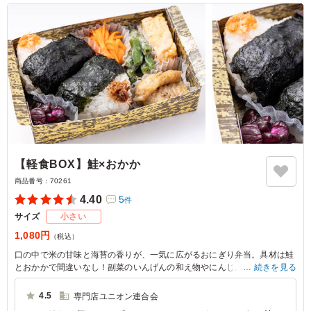
東京都杉並区方南
2026/07/10
【軽食BOX】鮭×おかか
商品番号：
70261
4.40
5
件
サイズ
小さい
1,080円
（税込）
口の中で米の甘味と海苔の香りが、一気に広がるおにぎり弁当。具材は鮭
とおかかで間違いなし！副菜のいんげんの和え物やにんじんのごま油和え
続きを見る
等が、彩りを添えます。お店のこだわりを詰め込んだ一品を是非、お楽し
みください。
4.5
専門店ユニオン連合会