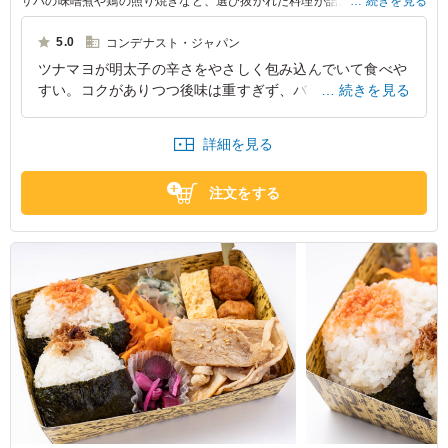
サバの味噌煮や鶏の照り焼きなど、選び抜かれた料理が詰まっています。
続きを見る
玉子焼きや肉団子も添えられ、ランチや会議中のひとときにぴったり。豊
かな味わいをお楽しみください。
5.0
コンデナスト・ジャパン
ツナマヨが明太子の辛さをやさしく包み込んでいて食べや
※選べるメインは「サバの味噌煮」か「サバの麴焼き」か「鶏の照り焼
すい。コクがありつつ後味は重すぎず、バランスが良いで
続きを見る
き」か「豚の生姜焼き」からお選びいただけます。下記プルダウンよりお
選びください。(画像は「鶏の照り焼き」)
す。ごはんとの相性がよく、満足感があります。また頼み
たいコンビネーションです。
詳細を見る
東京都江東区新木場
2026/01/12
注文をする