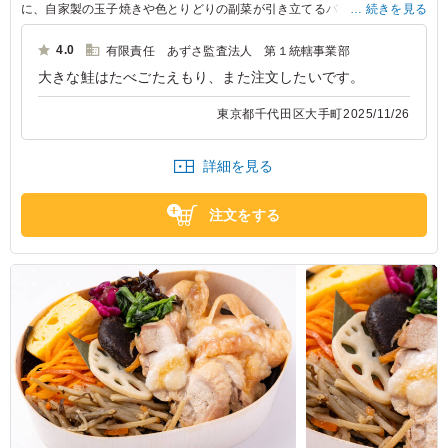
に、自家製の玉子焼きや色とりどりの副菜が引き立てるバランスの良さ。
続きを見る
板五米店の弁当は、おもてなしや会食の場にぴったりです。大切なシーン
にぜひどうぞ。
4.0
有限責任 あずさ監査法人 第１統轄事業部
大きな鮭はたべごたえもり、また注文したいです。
東京都千代田区大手町
2025/11/26
詳細を見る
注文をする