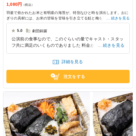
1,080円
（税込）
羽釜で炊かれたお米と有明産の海苔が、特別なひと時を演出します。おに
ぎりの具材には、お米の甘味を甘味を引き立てる鮭と梅を選びました。ま
続きを見る
た、脇を添える玉子焼きや鶏の照り焼きはすべて手作りです。朝食にぴっ
たりな愛情こもったお弁当を是非、お楽しみください。
5.0
劇団銅鑼
公演前の食事なので、このぐらいの量でキャスト・スタッ
フ共に満足のいくものでありました 料金がちょっと高い
続きを見る
かな。。。あと、配送料がかかってしまったのがもったい
ない 2万円以上の注文なのに配送料かかるのはちょっ
詳細を見る
と・・・そこがマイナス点
埼玉県富士見市鶴馬
2025/06/02
注文をする