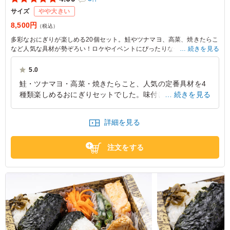
サイズ
やや大きい
8,500円
（税込）
多彩なおにぎりが楽しめる20個セット。鮭やツナマヨ、高菜、焼きたらこ
など人気な具材が勢ぞろい！ロケやイベントにぴったりな一品です。板五
続きを見る
米店-旅とお結び-自慢の味をぜひご堪能ください。
5.0
鮭・ツナマヨ・高菜・焼きたらこと、人気の定番具材を4
種類楽しめるおにぎりセットでした。味付けはどれもちょ
続きを見る
うど良く、お米の硬さも程よいため、温めなくても十分に
美味しくいただけます。
詳細を見る
東京都杉並区高円寺北
2026/07/10
注文をする