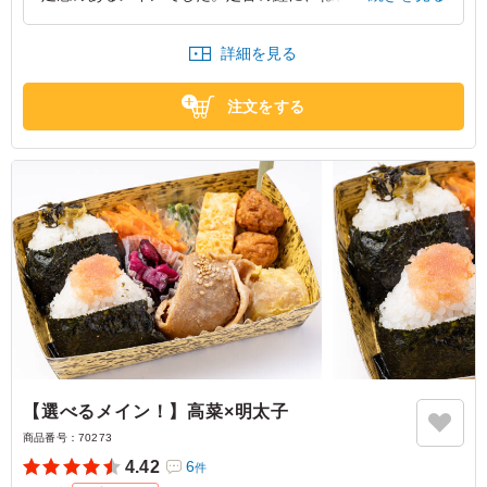
加わって一段と深い味わいです。素朴だけど手作り感があ
り、心まで満たされる味でした。
詳細を見る
東京都江東区新木場
2026/01/12
注文をする
【選べるメイン！】高菜×明太子
商品番号：
70273
4.42
6
件