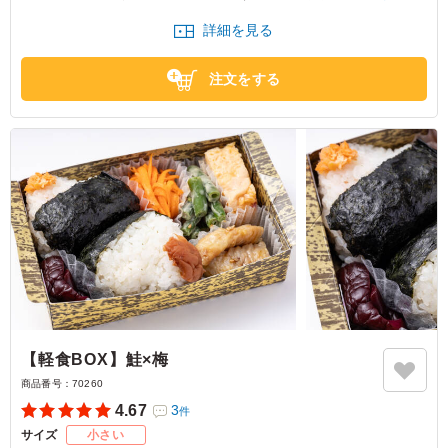
味わいを楽しめます。板五米店-旅とお結び-のお弁当で、充実したランチ
詳細を見る
タイムをお過ごしください。
※選べるメインは「サバの味噌煮」か「サバの麴焼き」か「鶏の照り焼
注文をする
き」か「豚の生姜焼き」からお選びいただけます。下記プルダウンよりお
選びください。(画像は「サバの麴焼き」)
【軽食BOX】鮭×梅
商品番号：
70260
4.67
3
件
サイズ
小さい