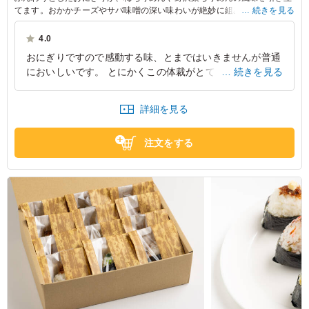
てます。おかかチーズやサバ味噌の深い味わいが絶妙に組み合わさり、一
続きを見る
口ごとに幸せが広がります。ピクニックやランチにぴったりのバランスの
良いセットです。
4.0
おにぎりですので感動する味、とまではいきませんが普通
においしいです。 とにかくこの体裁がとても良いです。
続きを見る
個包装で具も数種類、忙しい現場で手の空いた人間がそれ
ぞれが取って食べれるのが便利です。
詳細を見る
東京都渋谷区神宮前
2025/12/23
注文をする