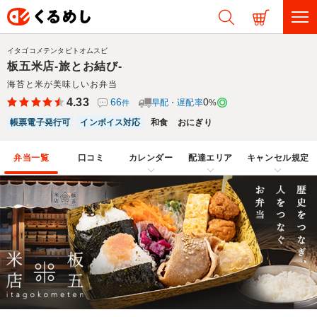
イタゴコメテンタビトオムスビ
板五米店-旅とお結び-
海苔と米が美味しいお弁当
4.33
66
0
早配・遅配率
%
件
帳票電子発行可
インボイス対応
和食
おにぎり
弁当一覧
口コミ
カレンダー
配達エリア
キャンセル規定