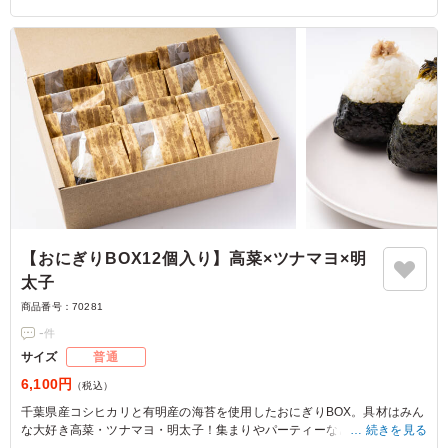
【おにぎりBOX12個入り】高菜×ツナマヨ×明
太子
商品番号：
70281
-
件
サイズ
普通
6,100円
（税込）
千葉県産コシヒカリと有明産の海苔を使用したおにぎりBOX。具材はみん
な大好き高菜・ツナマヨ・明太子！集まりやパーティーなどでお使いくだ
続きを見る