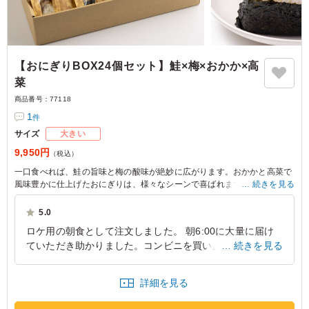
【おにぎりBOX24個セット】鮭×梅×おかか×高
菜
商品番号：
77118
1
件
サイズ
大きい
9,950円
（税込）
一口食べれば、鮭の旨味と梅の酸味が絶妙に広がります。おかかと高菜で
風味豊かに仕上げたおにぎりは、様々なシーンで喜ばれます。板五米店-
続きを見る
旅とお結び-のおにぎりBOXは、イベントやロケのお供に最適です。
5.0
ロケ用の朝食として注文しました。 朝6:00に大量に届け
ていただき助かりました。コンビニを買い占めても足りな
続きを見る
い量だったので‥。 スタッフには大変好評で、美味しい
美味しいと1人複数個を食べていました。おにぎり自体は
詳細を見る
小さめですが、忙しく動きながら食べるスタッフにはちょ
うどよく、ありがたかったです。スタンダードな味の組み