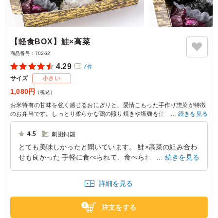
【軽食BOX】鮭×高菜
商品番号：
70262
4.29
7
件
サイズ
小さい
1,080円
（税込）
お米特有の甘味を強く感じるおにぎりと、愛情こもった手作り惣菜が特徴
のお弁当です。しっとり柔らかな鶏の照り焼きや塩麹を使用したいんげん
続きを見る
の和え物は、特別なひと時を演出します。
4.5
劇団銅鑼
とても美味しかったと聞いています。 鮭×高菜の組み合わ
せも良かった 手軽に食べられて、食べられなかった人た
続きを見る
ちも持ち帰れる様にできたのでとても良かった 色々な種
類があったのも良かった点です。 また、注文したいと思
詳細を見る
えるお弁当でした。
東京都板橋区中台
2026/02/28
注文をする