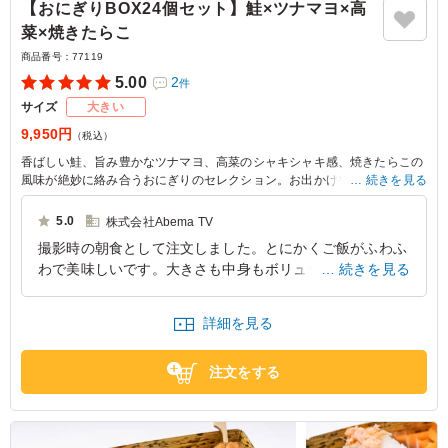
【おにぎりBOX24個セット】鮭×ツナマヨ×高
菜×焼きたらこ
商品番号：
77119
5.00
2
件
サイズ
大きい
9,950円
（税込）
香ばしい鮭、旨み豊かなツナマヨ、高菜のシャキシャキ感、焼きたらこの
風味が絶妙に絡み合うおにぎりのセレクション。お出かけやピクニック、
続きを見る
友人との集まりにもぴったりな、バラエティ豊かな味わいが楽しめます。
5.0
株式会社Abema TV
撮影時の朝食として注文しました。とにかくご飯がふわふ
わで美味しいです。大きさも中身もボリューミーで、満足
続きを見る
感があります。種類も4種類入っており、飽きずに何個も
食べられるのも良いです。
詳細を見る
東京都目黒区中目黒
2026/04/30
注文をする