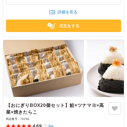
き」か「豚の生姜焼き」からお選びいただけます。下記プルダウンよりお
っていたのが致し方無い範囲であると思うのですが、個人
選びください。(画像は「サバの味噌煮」)
的には気になりました。ですが美味しくいただきました。
詳細を見る
ありがとうございました。おにぎりの具はすじこが一番人
気でしたが、他の具のおにぎりと同じ値段でコスパ良いと
注文をする
思いました。
東京都北区赤羽南
2026/02/12
【おにぎりBOX20個セット】鮭×ツナマヨ×高
菜×焼きたらこ
商品番号：
70284
4.69
8
件