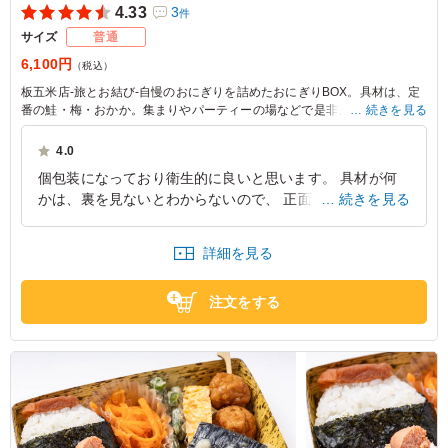
4.33
3
件
サイズ
普通
6,100円
（税込）
板五米店-旅とお結び-自慢のおにぎりを詰めたおにぎりBOX。具材は、定
番の鮭・梅・おかか。集まりやパーティーの場などで是非、お使いくださ
続きを見る
い。
4.0
個包装になっており衛生的に良いと思います。 具材が何
かは、裏を見ないとわからないので、 正面からでもわか
続きを見る
るようにシールを貼ってあるとより良いと思いました。
味については一般的な感じです。
詳細を見る
東京都渋谷区広尾
2025/12/16
注文をする