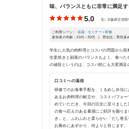
味、バランスともに非常に満足す
5.0
大阪府立消防
ご利用シーン：
会議・セミナー
›
研修
参加者の年齢：
20代～30代
男女比：
男性多
学生に人気の肉料理とコスパの問題から視
生姜焼きと副菜のバランスもよく、食べた
の値段というのは、コスパ的にも大変満足
口コミへの返信
研修でのお食事手配を、くるめし弁当に
あるお肉料理の献立や、コストパフォー
めていただき、今回の注文に至りました
の食べ応えのある量感にご好評を賜りま
き」と、ふわふわと柔らかい「だし巻玉
お褒めにあずかり、何よりと存じます。