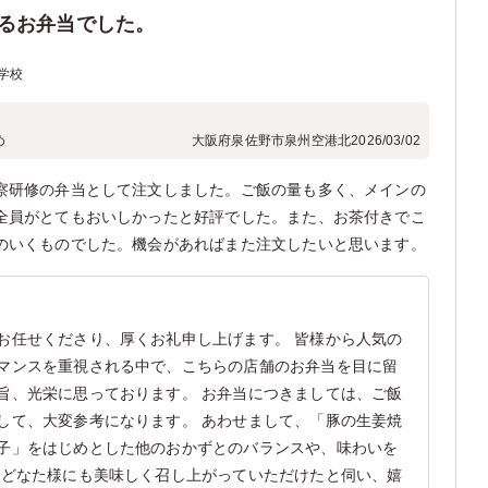
るお弁当でした。
学校
め
大阪府泉佐野市泉州空港北
2026/03/02
察研修の弁当として注文しました。ご飯の量も多く、メインの
全員がとてもおいしかったと好評でした。また、お茶付きでこ
のいくものでした。機会があればまた注文したいと思います。
お任せくださり、厚くお礼申し上げます。 皆様から人気の
マンスを重視される中で、こちらの店舗のお弁当を目に留
旨、光栄に思っております。 お弁当につきましては、ご飯
して、大変参考になります。 あわせまして、「豚の生姜焼
子」をはじめとした他のおかずとのバランスや、味わいを
 どなた様にも美味しく召し上がっていただけたと伺い、嬉