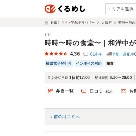
エリアを選択
仕出し弁当・宅配デリバリー
大阪府
時時〜時の
ジジ
時時〜時の食堂〜｜和洋中
4.36
614
早配・遅配率
件
帳票電子発行可
インボイス対応
和食
1日前17:00
8:30～20:00
注文締切日時
配達時間
弁当一覧
口コミ
お
614
前の口コミへ