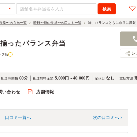
食堂〜の弁当一覧
時時〜時の食堂〜の口コミ一覧
味、バランスともに非常に満足
が揃ったバランス弁当
シ
0.2
%
60分
5,000円～40,000円
なし
配達時間幅
配達無料金額
定休日
支払方法
問い合わせ
店舗情報
口コミ一覧へ
次の口コミへ