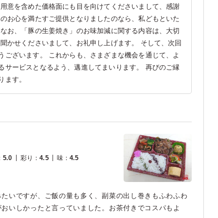
ご用意を含めた価格面にも目を向けてくださいまして、感謝
様のお心を満たすご提供となりましたのなら、私どもといた
 なお、「豚の生姜焼き」のお味加減に関する内容は、大切
お聞かせくださいまして、お礼申し上げます。 そして、次回
うございます。 これからも、さまざまな機会を通じて、よ
るサービスとなるよう、邁進してまいります。 再びのご縁
ります。
：
5.0
彩り
：
4.5
味
：
4.5
みたいですが、ご飯の量も多く、副菜の出し巻きもふわふわ
がおいしかったと言っていました。お茶付きでコスパもよ