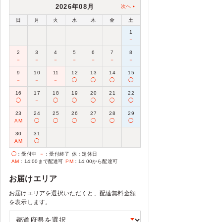
2026年08月
次へ
日
月
火
水
木
金
土
1
－
2
3
4
5
6
7
8
－
－
－
－
－
－
－
9
10
11
12
13
14
15
－
－
－
◯
◯
◯
◯
16
17
18
19
20
21
22
◯
－
◯
◯
◯
◯
◯
23
24
25
26
27
28
29
AM
◯
◯
◯
◯
◯
◯
30
31
AM
◯
◯
：受付中
－
：受付終了
休
：定休日
AM
：14:00まで配達可
PM
：14:00から配達可
お届けエリア
お届けエリアを選択いただくと、配達無料金額
を表示します。