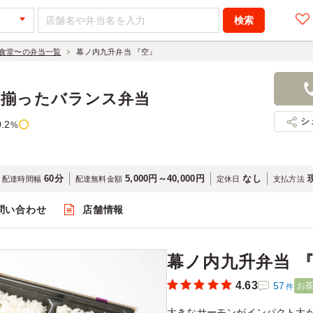
食堂〜の弁当一覧
幕ノ内九升弁当 『空』
幕ノ内九升弁
1,080円
店舗名：時
が揃ったバランス弁当
シ
0.2
%
60分
5,000円～40,000円
なし
配達時間幅
配達無料金額
定休日
支払方法
問い合わせ
店舗情報
閲覧
幕ノ内九升弁当 
4.63
57
お
件
大きなサーモンがインパクト大