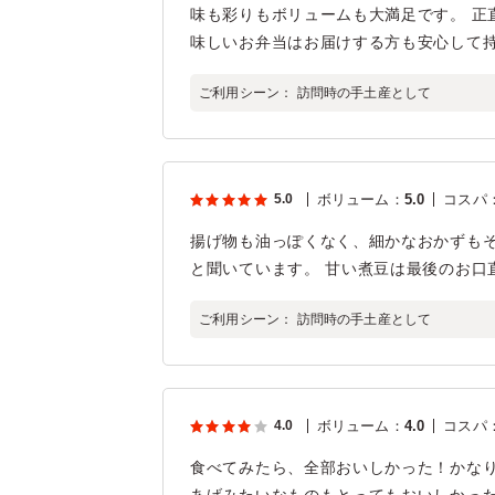
味も彩りもボリュームも大満足です。 正
味しいお弁当はお届けする方も安心して持
ご利用シーン：
訪問時の手土産として
5.0
ボリューム
：
5.0
コスパ
揚げ物も油っぽくなく、細かなおかずも
と聞いています。 甘い煮豆は最後のお口
ご利用シーン：
訪問時の手土産として
4.0
ボリューム
：
4.0
コスパ
食べてみたら、全部おいしかった！かな