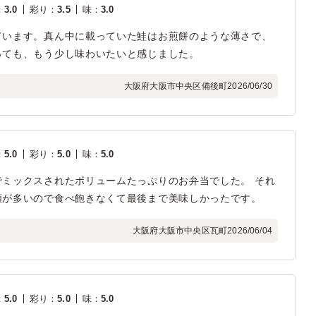
：
3.0
彩り
：
3.5
味
：
3.0
ています。真ん中に載っていた鮭はお煎餅のような薄さで、
っても、もう少し味わいたいと感じました。
大阪府大阪市中央区備後町
2026/06/30
：
5.0
彩り
：
5.0
味
：
5.0
ミックスされたボリュームたっぷりのお弁当でした。 それ
類が多いので食べ飽きなくて最後まで美味しかったです。
大阪府大阪市中央区瓦町
2026/06/04
：
5.0
彩り
：
5.0
味
：
5.0