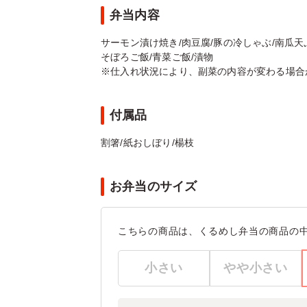
弁当内容
サーモン漬け焼き/肉豆腐/豚の冷しゃぶ/南瓜天
そぼろご飯/青菜ご飯/漬物
※仕入れ状況により、副菜の内容が変わる場合
付属品
割箸/紙おしぼり/楊枝
お弁当のサイズ
こちらの商品は、くるめし弁当の商品の
小さい
やや小さい