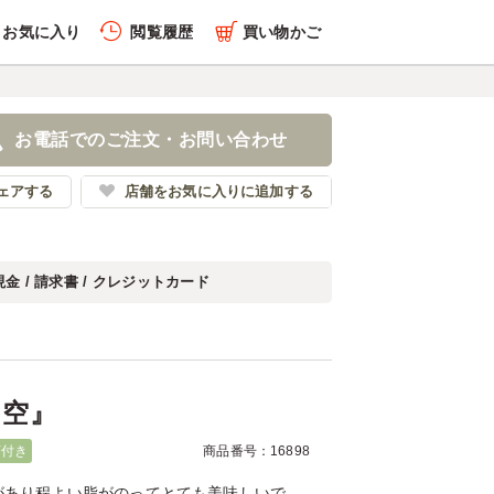
お気に入り
閲覧履歴
買い物かご
履歴を全件削除する
当 『空』
お電話でのご注文・お問い合わせ
時〜時の食堂〜
ェアする
店舗をお気に入りに追加する
現金 / 請求書 / クレジットカード
履歴を見る
『空』
茶付き
商品番号：16898
があり程よい脂がのってとても美味しいで