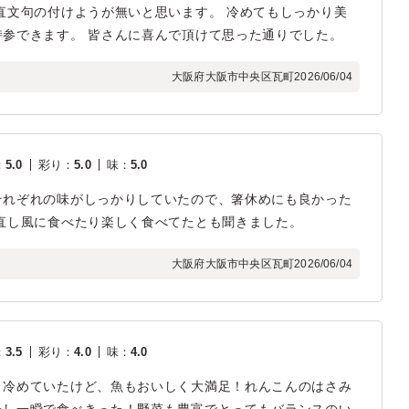
直文句の付けようが無いと思います。 冷めてもしっかり美
参できます。 皆さんに喜んで頂けて思った通りでした。
大阪府大阪市中央区瓦町
2026/06/04
：
5.0
彩り
：
5.0
味
：
5.0
それぞれの味がしっかりしていたので、箸休めにも良かった
直し風に食べたり楽しく食べてたとも聞きました。
大阪府大阪市中央区瓦町
2026/06/04
：
3.5
彩り
：
4.0
味
：
4.0
り冷めていたけど、魚もおいしく大満足！れんこんのはさみ