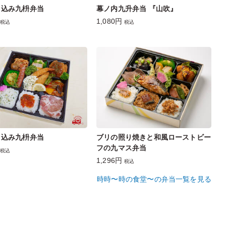
り込み九枡弁当
幕ノ内九升弁当 『山吹』
1,080円
税込
税込
り込み九枡弁当
ブリの照り焼きと和風ローストビー
フの九マス弁当
税込
1,296円
税込
時時〜時の食堂〜の弁当一覧を見る