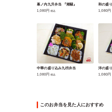
幕ノ内九升弁当 『潮騒』
和の盛
1,080円
1,080円
税込
中華の盛り込み九枡弁当
洋の盛
1,080円
1,080円
税込
このお弁当を見た人におすすめ