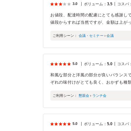
3.0
ボリューム
：
3.5
コスパ
お値段、配達時間の配慮にとても感謝し
値段からすれば当然ですが、金額は上が
ご利用シーン：
会議・セミナー
›
会議
5.0
ボリューム
：
5.0
コスパ
和風な部分と洋風の部分が良いバランスで
ぞれの味付けがとても良く、おかずも種
ご利用シーン：
懇親会
›
ランチ会
5.0
ボリューム
：
5.0
コスパ