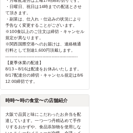
・月曜配達分は土曜17時締め切りです。
・日曜日、祝日は14時までの配送とさせ
て頂きます。
・副菜は、仕入れ・仕込みの状況により
予告なく変更することがございます。
※100食以上のご注文は締切・キャンセル
規定が異なります。
※関西国際空港へのお届けは、連絡橋通
行料として別途1,600円頂戴します。
-----------------------------------------------
【夏季休業の配達】
8/13～8/16は配達をお休みいたします。
8/17配達分の締切・キャンセル規定は8/6
12:00締切です。
時時〜時の食堂〜の店舗紹介
大阪で品質と味にこだわったお弁当を配
達しています。一つ一つ丹精込めて手作
りするおかずや、食品添加物を使用しな