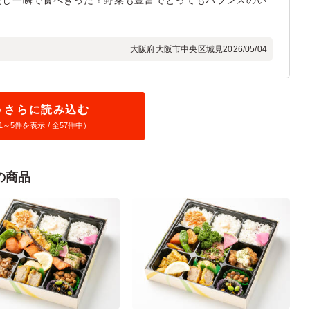
たし一瞬で食べきった！野菜も豊富でとってもバランスのい
大阪府大阪市中央区城見
2026/05/04
さらに読み込む
1～
5
件を表示 / 全57件中）
の商品