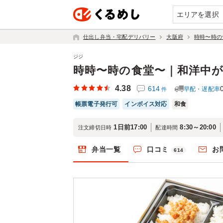
エリアを選択
仕出し弁当・宅配デリバリー
大阪府
時時〜時の
ジジ
時時〜時の食堂〜｜和洋中
4.38
614
早配・遅配率
件
帳票電子発行可
インボイス対応
和食
1日前17:00
8:30～20:00
注文締切日時
配達時間
弁当一覧
口コミ
お
614