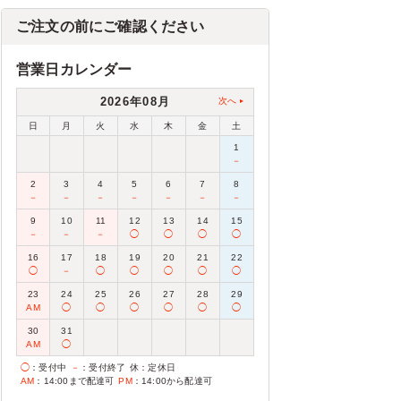
ご注文の前にご確認ください
営業日カレンダー
2026年08月
次へ
日
月
火
水
木
金
土
1
－
2
3
4
5
6
7
8
－
－
－
－
－
－
－
9
10
11
12
13
14
15
－
－
－
◯
◯
◯
◯
16
17
18
19
20
21
22
◯
－
◯
◯
◯
◯
◯
23
24
25
26
27
28
29
AM
◯
◯
◯
◯
◯
◯
30
31
AM
◯
◯
：受付中
－
：受付終了
休
：定休日
AM
：14:00まで配達可
PM
：14:00から配達可