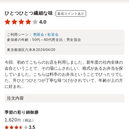
ひとつひとつ繊細な味
返信コメントあり
4.0
ご利用シーン：
懇親会
›
歓迎会
参加者の年齢：
50代～60代
男女比：
男女混合
東京都港区六本木
2026/04/20
今回、初めてこちらのお店を利用しました。新年度の社内全体の
会合ということで、その場にふさわしい、格式があるお弁当を探
していました。こちらは料亭のお弁当ということでぴったりでし
た。升ひとつひとつが丁寧な味つけがされていて、年齢が上の方
に好まれ...
注文内容
季節の彩り錦御膳
1,620
円（税込）
3.5