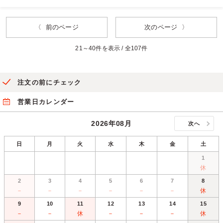
〈 前のページ
次のページ 〉
21～40件を表示 / 全107件
注文の前にチェック
営業日カレンダー
2026年08月
次へ
日
月
火
水
木
金
土
1
休
2
3
4
5
6
7
8
－
－
－
－
－
－
休
9
10
11
12
13
14
15
－
－
休
－
－
－
休