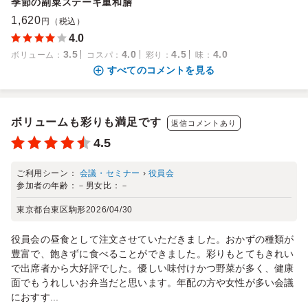
季節の副菜ステーキ重和膳
1,620
円（税込）
4.0
3.5
4.0
4.5
4.0
ボリューム
：
コスパ
：
彩り
：
味
：
すべてのコメントを見る
ボリュームも彩りも満足です
返信コメントあり
4.5
ご利用シーン：
会議・セミナー
›
役員会
参加者の年齢：
－
男女比：
－
東京都台東区駒形
2026/04/30
役員会の昼食として注文させていただきました。おかずの種類が
豊富で、飽きずに食べることができました。彩りもとてもきれい
で出席者から大好評でした。優しい味付けかつ野菜が多く、健康
面でもうれしいお弁当だと思います。年配の方や女性が多い会議
におすす...