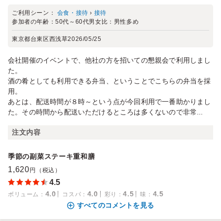
ご利用シーン：
会食・接待
›
接待
参加者の年齢：
50代～60代
男女比：
男性多め
東京都台東区西浅草
2026/05/25
会社開催のイベントで、他社の方を招いての懇親会で利用しまし
た。
酒の肴としても利用できる弁当、ということでこちらの弁当を採
用。
あとは、配送時間が８時～という点が今回利用で一番助かりまし
た。その時間から配送いただけるところは多くないので非常...
注文内容
季節の副菜ステーキ重和膳
1,620
円（税込）
4.5
4.0
4.0
4.5
4.5
ボリューム
：
コスパ
：
彩り
：
味
：
すべてのコメントを見る