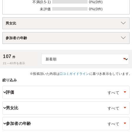
不満(0.5-1)
0%(0件)
未評価
0%(0件)
男女比
参加者の年齢
107
件
21～
40
件を表示
※投稿頂いた内容は
口コミガイドライン
に基づき表示をしています。
絞り込み
評価
男女比
参加者の年齢