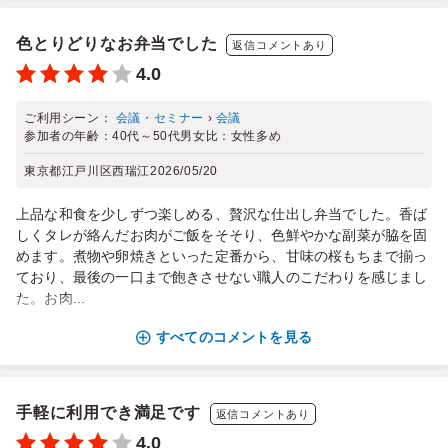
色とりどりなお弁当でした
返信コメントあり
4.0
ご利用シーン：
会議・セミナー
›
会議
参加者の年齢：
40代～50代
男女比：
女性多め
東京都江戸川区西瑞江
2026/05/20
上品な和食を少しずつ楽しめる、贅沢な仕出し弁当でした。香ば
しくタレが絡んだお肉がご飯をそそり、色鮮やかな副菜が脇を固
めます。煮物や卵焼きといった定番から、甘味の桜もちまで揃っ
ており、最後の一口まで飽きさせない職人のこだわりを感じまし
た。お肉...
すべてのコメントを見る
手軽に利用でき満足です
返信コメントあり
4.0