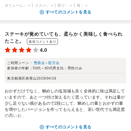
－
－
－
－
ボリューム
：
コスパ
：
彩り
：
味
：
すべてのコメントを見る
ステーキが覚めていても、柔らかく美味しく食べられ
たこと。
返信コメントあり
4.0
ご利用シーン：
懇親会
›
慰労会
参加者の年齢：
50代～60代
男女比：
男性のみ
東京都港区南青山
2026/04/19
おかずだけでなく、鯛めしの塩加減も良く全体的に味は満足して
いますので、あと一つ付け加えるたく思っています。それは量が
少し足りない感があるので2段にして、鯛めしの量とおかずの量
を増やしたバージョンを作ってもらえると、若い世代でも満足度
の高いお...
すべてのコメントを見る