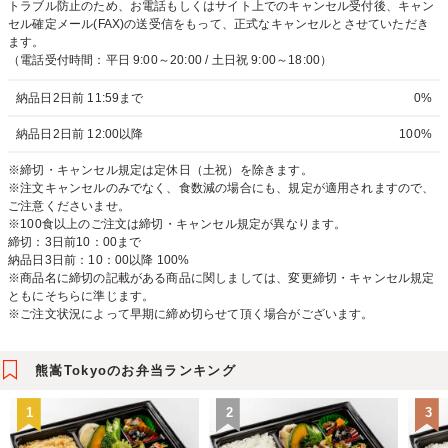
トラブル防止のため、お電話もしくはサイト上でのキャンセル受付後、キャン
セル確定メール(FAX)の送受信をもって、正式なキャンセルとさせていただき
ます。
（電話受付時間：平日 9:00～20:00 / 土日祝 9:00～18:00）
納品日2日前 11:59まで
0%
納品日2日前 12:00以降
100%
※締切・キャンセル規定は定休日（土祝）を除きます。
※注文キャンセルのみでなく、食数減の場合にも、規定が適用されますので、
ご注意くださいませ。
※100食以上のご注文は締切・キャンセル規定が異なります。
締切：3日前10：00まで
納品日3日前：10：00以降 100%
※商品名に締切の記載がある商品に関しましては、変更締切・キャンセル規定
ともにそちらに準じます。
※ご注文状況によって早期に締め切らせて頂く場合がございます。
熊嵩Tokyoのお弁当ランキング
1
2
3