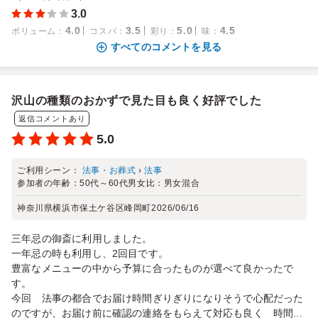
3.0
4.0
3.5
5.0
4.5
ボリューム
：
コスパ
：
彩り
：
味
：
すべてのコメントを見る
沢山の種類のおかずで見た目も良く好評でした
返信コメントあり
5.0
ご利用シーン：
法事・お葬式
›
法事
参加者の年齢：
50代～60代
男女比：
男女混合
神奈川県横浜市保土ケ谷区峰岡町
2026/06/16
三年忌の御斎に利用しました。
一年忌の時も利用し、2回目です。
豊富なメニューの中から予算に合ったものが選べて良かったで
す。
今回 法事の都合でお届け時間ぎりぎりになりそうで心配だった
のですが、お届け前に確認の連絡をもらえて対応も良く 時間...