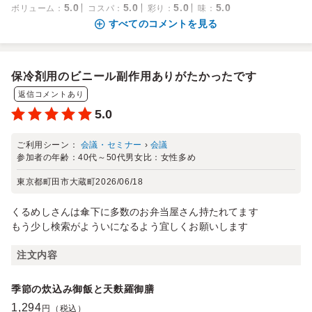
5.0
5.0
5.0
5.0
ボリューム
：
コスパ
：
彩り
：
味
：
すべてのコメントを見る
保冷剤用のビニール副作用ありがたかったです
返信コメントあり
5.0
ご利用シーン：
会議・セミナー
›
会議
参加者の年齢：
40代～50代
男女比：
女性多め
東京都町田市大蔵町
2026/06/18
くるめしさんは傘下に多数のお弁当屋さん持たれてます
もう少し検索がよういになるよう宜しくお願いします
注文内容
季節の炊込み御飯と天麩羅御膳
1,294
円（税込）