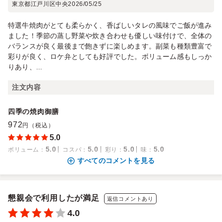
東京都江戸川区中央
2026/05/25
特選牛焼肉がとても柔らかく、香ばしいタレの風味でご飯が進み
ました！季節の蒸し野菜や炊き合わせも優しい味付けで、全体の
バランスが良く最後まで飽きずに楽しめます。副菜も種類豊富で
彩りが良く、ロケ弁としても好評でした。ボリューム感もしっか
りあり、...
注文内容
四季の焼肉御膳
972
円（税込）
5.0
5.0
5.0
5.0
5.0
ボリューム
：
コスパ
：
彩り
：
味
：
すべてのコメントを見る
懇親会で利用したが満足
返信コメントあり
4.0