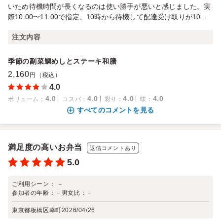
いため待機時間が長くなるのは使い勝手が悪いと感じました。実
際10:00〜11:00で指定、10時から待機して配達受け取りが10...
注文内容
季節の副菜鯛めしとステーキ和膳
2,160
円（税込）
4.0
4.0
4.0
4.0
4.0
ボリューム
：
コスパ
：
彩り
：
味
：
すべてのコメントを見る
満足度の高いお弁当
返信コメントあり
5.0
ご利用シーン：
－
参加者の年齢：
－
男女比：
－
東京都板橋区幸町
2026/04/26