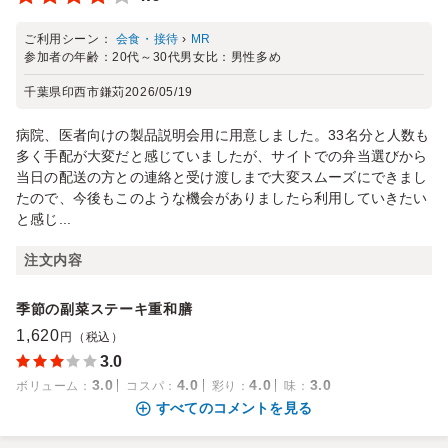
ご利用シーン：
会食・接待
›
MR
参加者の年齢：
20代～30代
男女比：
男性多め
千葉県印西市鎌苅
2026/05/19
病院、医者向けの製品説明会用に用意しました。33名分と人数も
多く手配が大変だと感じていましたが、サイトでの弁当選びから
当日の配送の方との連絡と受け渡しまで大変スムーズにできまし
たので、今後もこのような機会がありましたら利用していきたい
と感じ...
注文内容
季節の副菜ステーキ重和膳
1,620
円（税込）
3.0
3.0
4.0
4.0
3.0
ボリューム
：
コスパ
：
彩り
：
味
：
すべてのコメントを見る