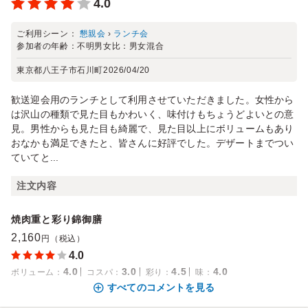
4.0
ご利用シーン：
懇親会
›
ランチ会
参加者の年齢：
不明
男女比：
男女混合
東京都八王子市石川町
2026/04/20
歓送迎会用のランチとして利用させていただきました。女性から
は沢山の種類で見た目もかわいく、味付けもちょうどよいとの意
見。男性からも見た目も綺麗で、見た目以上にボリュームもあり
おなかも満足できたと、皆さんに好評でした。デザートまでつい
ていてと...
注文内容
焼肉重と彩り錦御膳
2,160
円（税込）
4.0
4.0
3.0
4.5
4.0
ボリューム
：
コスパ
：
彩り
：
味
：
すべてのコメントを見る