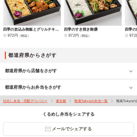
四季の炊込み御飯とグリルチキン御膳
四季のすき焼き御膳
四季の
972円
972円
97
（税込）
（税込）
都道府県からさがす
都道府県から店舗をさがす
都道府県からお弁当をさがす
仕出し弁当・宅配デリバリー
東京都
熊嵩Tokyoの弁当一覧
熊嵩Tokyo
くるめし弁当をシェアする
メールでシェアする