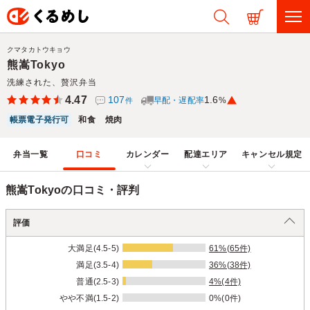
クマタカトウキョウ
熊嵩Tokyo
洗練された、贅沢弁当
4.47
107
1.6
早配・遅配率
%
件
帳票電子発行可
和食
焼肉
弁当一覧
口コミ
カレンダー
配達エリア
キャンセル規定
熊嵩Tokyoの口コミ・評判
評価
大満足(4.5-5)
61%(65件)
満足(3.5-4)
36%(38件)
普通(2.5-3)
4%(4件)
やや不満(1.5-2)
0%(0件)