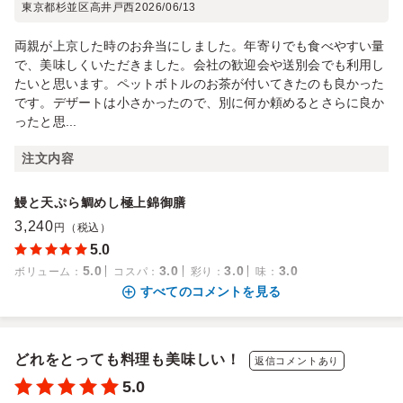
東京都杉並区高井戸西
2026/06/13
両親が上京した時のお弁当にしました。年寄りでも食べやすい量
で、美味しくいただきました。会社の歓迎会や送別会でも利用し
たいと思います。ペットボトルのお茶が付いてきたのも良かった
です。デザートは小さかったので、別に何か頼めるとさらに良か
ったと思...
注文内容
鰻と天ぷら鯛めし極上錦御膳
3,240
円（税込）
5.0
5.0
3.0
3.0
3.0
ボリューム
：
コスパ
：
彩り
：
味
：
すべてのコメントを見る
どれをとっても料理も美味しい！
返信コメントあり
5.0