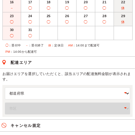
16
17
18
19
20
21
22
－
◯
◯
◯
◯
◯
休
23
24
25
26
27
28
29
◯
◯
◯
◯
◯
◯
休
30
31
◯
◯
◯
：受付中
－
：受付終了
休
：定休日
AM
：14:00まで配達可
PM
：14:00から配達可
配達エリア
お届けエリアを選択していただくと、該当エリアの配達無料金額が表示されま
す。
キャンセル規定