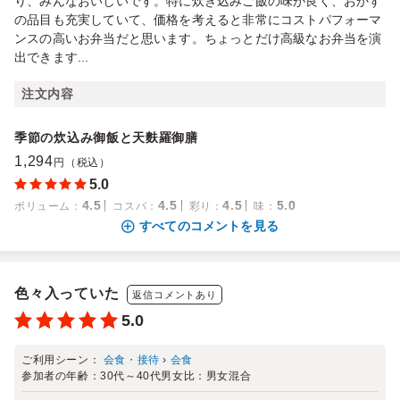
り、みんなおいしいです。特に炊き込みご飯の味が良く、おかず
の品目も充実していて、価格を考えると非常にコストパフォーマ
ンスの高いお弁当だと思います。ちょっとだけ高級なお弁当を演
出できます...
注文内容
季節の炊込み御飯と天麩羅御膳
1,294
円（税込）
5.0
4.5
4.5
4.5
5.0
ボリューム
：
コスパ
：
彩り
：
味
：
すべてのコメントを見る
色々入っていた
返信コメントあり
5.0
ご利用シーン：
会食・接待
›
会食
参加者の年齢：
30代～40代
男女比：
男女混合