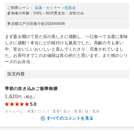
ご利用シーン：
会議・セミナー
›
役員会
参加者の年齢：
50代～60代
男女比：
女性のみ
東京都江戸川区南小岩
2026/06/08
まず蓋を開けて見た目の美しさに感動し、一口食べてる度に美味
しさに感動！本当にどの味付けも最高でした。高齢の方も多い
中、皆おいしいおいしいと喜んでくださり、完食されていまし
た。お茶付きでこのお値段は良心的だと思います。また他のシリ
ーズのお弁当...
注文内容
季節の炊き込みご飯華御膳
1,620
円（税込）
5.0
4.5
5.0
5.0
5.0
ボリューム
：
コスパ
：
彩り
：
味
：
すべてのコメントを見る