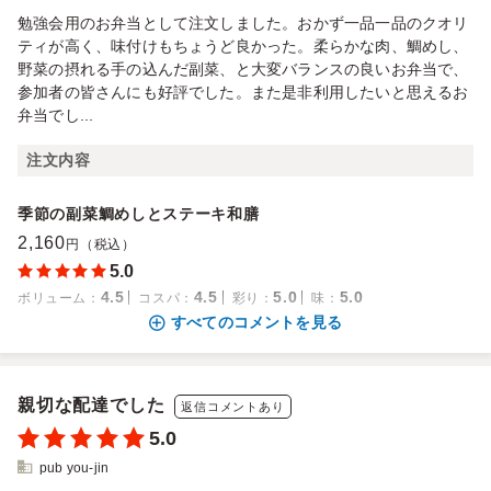
勉強会用のお弁当として注文しました。おかず一品一品のクオリ
ティが高く、味付けもちょうど良かった。柔らかな肉、鯛めし、
野菜の摂れる手の込んだ副菜、と大変バランスの良いお弁当で、
参加者の皆さんにも好評でした。また是非利用したいと思えるお
弁当でし...
注文内容
季節の副菜鯛めしとステーキ和膳
2,160
円（税込）
5.0
4.5
4.5
5.0
5.0
ボリューム
：
コスパ
：
彩り
：
味
：
すべてのコメントを見る
親切な配達でした
返信コメントあり
5.0
pub you-jin