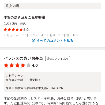
注文内容
季節の炊き込みご飯華御膳
1,620
円（税込）
5.0
5.0
4.5
5.0
4.5
ボリューム
：
コスパ
：
彩り
：
味
：
すべてのコメントを見る
バランスの良いお弁当
返信コメントあり
4.0
ご利用シーン：
－
参加者の年齢：
－
男女比：
－
神奈川県横浜市泉区和泉中央南
2026/04/26
季節の副菜鯛めしとステーキ和膳、お弁当自体は良いと思いま
す。ただ配達時間において、時間を1時間幅でしたか選択できな