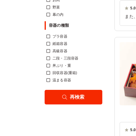
お肉
野菜
5.0
幕の内
また
容器の種類
ご利
プラ容器
紙箱容器
高級容器
二段・三段容器
丼ぶり・重
回収容器(重箱)
温まる容器
再検索
5.0