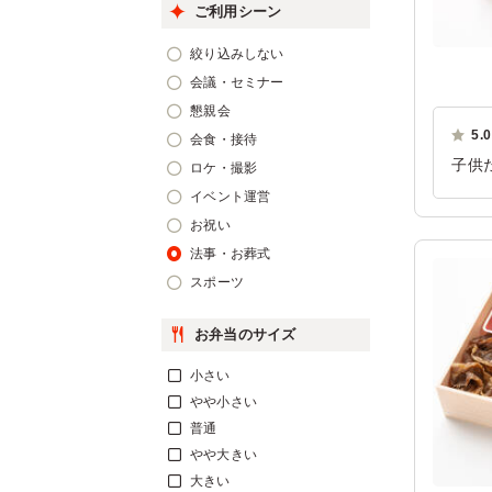
ご利用シーン
絞り込みしない
会議・セミナー
懇親会
5.0
会食・接待
子供
ロケ・撮影
な物
イベント運営
お祝い
ご利
法事・お葬式
スポーツ
お弁当のサイズ
小さい
やや小さい
普通
やや大きい
大きい