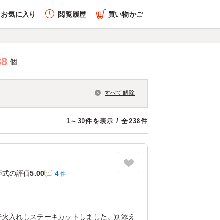
お気に入り
閲覧履歴
買い物かご
38
個
すべて解除
1～30件を表示 / 全238件
葬式の評価
5.00
4
件
で火入れしステーキカットしました。別添え