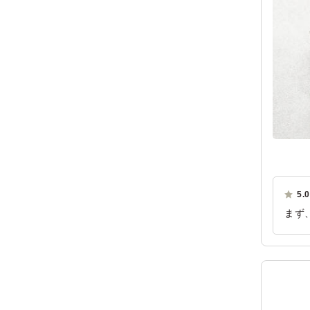
5.0
まず
品書
も試
ご利