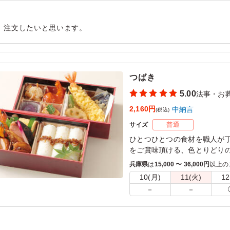
、注文したいと思います。
用シーン：
法事・お葬式
›
法事
つばき
5.00
法事・お
2,160円
中納言
(税込)
サイズ
普通
ひとつひとつの食材を職人が
をご賞味頂ける、色とりどり
兵庫県
は
15,000 〜 36,000円
以上の
10(月)
11(火)
12
－
－