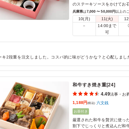
のステーキソースをかけてお
美味しさはもちろん、見た目
兵庫県
は
7,000 〜 50,000円
以上の
段重となっています。
10(月)
11(火)
12
14:00まで
－
可
ーキ2段重を注文しました。コスパ的に味がどうかな？と心配しまし
しくいただく事ができました。副菜も品数が豊富でどれを食べても
用シーン：
法事・お葬式
›
法事
和牛すき焼き重[24]
4.49
法事・お
1,188円
六文銭
(税込)
お茶付き
厳選された和牛を贅沢に使っ
割下でじっくりと煮込んだ和