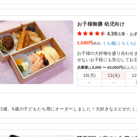
。孫も食べ易いハンバーグ入りお弁当など考えてます。宜しく御願
ロケや会議はもちろん、接待
大人数でのご注文にも対応し
用シーン：
法事・お葬式
›
法事
い。
お子様御膳 幼児向け
4.39
法事・お
1,080円
くら蔵(くらくら)
(税込)
お子様の大好物を盛り合わせ
せないお子様にも安心してお
きです。
兵庫県
は
8,000 〜 40,000円
以上の
10(月)
11(火)
12
－
－
、3歳、6歳の子どもたち用にオーダーしました！大好きなエビがた
がないので子どもに食べさせやすいお弁当だと思います。ちょっと
します。
用シーン：
法事・お葬式
›
法事