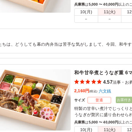
い味わいが特徴です。
兵庫県
は
5,000 〜 40,000円
以上の
10(月)
11(火)
12
－
－
たちは、どうしても幕の内弁当は苦手な気がしまして、今回、和牛
は食べない子供たちも、全て食べていました。よっぽど、美味しか
用シーン：
法事・お葬式
›
法事
和牛甘辛煮とうなぎ重 6マス
4.57
法事・お
2,160円
六文銭
(税込)
お茶付き
サイズ
普通
特製の甘辛い煮汁でじっくり
うなぎが贅沢に盛り合わせら
の香ばしい風味が、口の中で
兵庫県
は
5,000 〜 40,000円
以上の
10(月)
11(火)
12