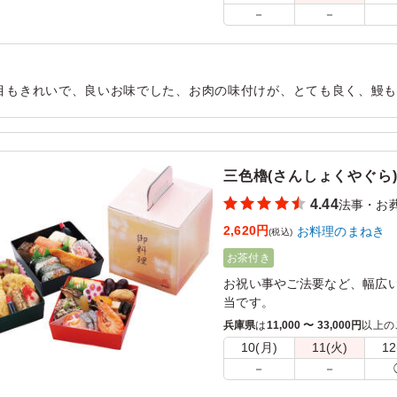
－
－
目もきれいで、良いお味でした、お肉の味付けが、とても良く、鰻も美
な、小さなおかずのあれこれが、丁寧に作られてていて、全体的に
用シーン：
法事・お葬式
›
法事
三色櫓(さんしょくやぐら)(K
4.44
法事・お
2,620円
お料理のまねき
(税込)
お茶付き
お祝い事やご法要など、幅広
当です。
巻きずしや押しずし、いなり
兵庫県
は
11,000 〜 33,000円
以上の
存分におたのしみください。
10(月)
11(火)
12
－
－