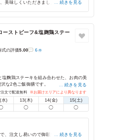
、美味しくいただきました。 海老は期
続きを見る
。
兵庫県西宮市甲子園二番町
2026/04/05
】ローストビーフ&塩麹鶏ステー
葬式の評価
5.00
6
件
と塩麴鶏ステーキを組み合わせた、お肉の美
贅沢な2色ご飯御膳です。
続きを見る
トビーフは、甘みがあふれる絶品の味わいが
ご注文で配達無料
※お届けエリアにより異なります
用した和牛処 膳オリジナルの和風ソースを
(水)
13(木)
14(金)
15(土)
した後味でお召し上がりいただけます。
◯
◯
◯
◯
に漬け込んでから焼き上げているため、しっ
みをお楽しみいただけます。ご飯は白米と梅
おり、和の副菜も取り入れたバランスの良い内
られない方にもおすすめできる、さっぱりと
ルで、注文し易いので御願いしたいと思い
続きを見る
。