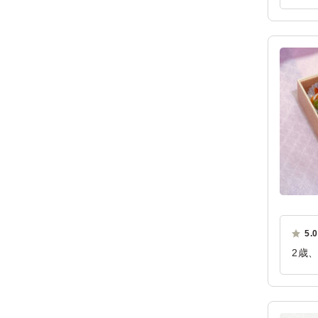
ます
ご利
5.0
2歳
生物
しと
ご利