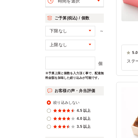
時間を選択
ご予算(税込) / 個数
～
5.0
ステ
個
美味
※予算上限と個数を入力頂く事で、配達無
ご利
料金額を加味した絞り込みが可能です。
お客様の声・弁当評価
絞り込みしない
4.5 以上
4.0 以上
3.5 以上