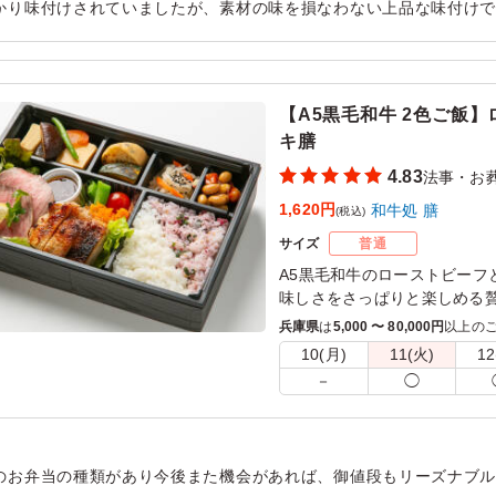
かり味付けされていましたが、素材の味を損なわない上品な味付けで
りに美味しかったです。冷めても美味しく、みんなほぼ完食でした
用シーン：
法事・お葬式
›
法事
【A5黒毛和牛 2色ご飯
キ膳
4.83
法事・お
1,620円
和牛処 膳
(税込)
サイズ
普通
A5黒毛和牛のローストビーフ
味しさをさっぱりと楽しめる
A5黒毛和牛の手づくりロース
兵庫県
は
5,000 〜 80,000円
以上の
特徴で、玉ねぎをふんだんに使
10(月)
11(火)
12
合わせることで、さっぱりと
－
◯
また、鶏ステーキは一晩塩麴
とりとした柔らかさと鶏の旨
しそご飯の2色でご用意して
容で、特にお肉を多くは食べ
のお弁当の種類があり今後また機会があれば、御値段もリーズナブ
した味わいが特徴の一折です