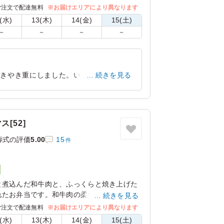
ご注文で配達無料
※お届けエリアにより異なります
(水)
13(木)
14(金)
15(土)
－
－
－
－
すきやき重にしました。いつもなら、苦手
続きを見る
ったのだと確信しました。
兵庫県神戸市兵庫区吉田町
2026/05/11
[52]
葬式の評価
5.00
15
件
と煮込んだ和牛肉と、ふっくらと焼き上げた
れたお弁当です。和牛肉の柔らかさとうなぎ
続きを見る
絶妙に調和します。
ご注文で配達無料
※お届けエリアにより異なります
(水)
13(木)
14(金)
15(土)