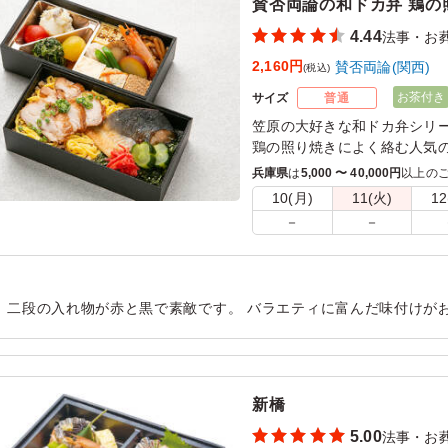
賛否両論の和ドカ弁 鶏の
4.44
法事・お
2,160円
賛否両論(関西)
(税込)
お茶付き
サイズ
普通
笠原の大好きな和ドカ弁シリ
鶏の照り焼きによく絡む人気
特徴的な鮭の山椒焼き。この
兵庫県
は
5,000 〜 40,000円
以上の
そしてお店でも人気のつくね
10(月)
11(火)
12
めた、彩り豊かな美味しさも
－
－
会議やおもてなし、MR関係
、二段の入れ物が赤と黒で素敵です。 バラエティに富んだ味付けが
きを見ながら楽しく頂けました。 量は男の人でも満足できる量です
してみたいです。
用シーン：
法事・お葬式
›
法事
新橋
5.00
法事・お