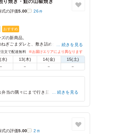
照り焼き・鮭の山椒焼き
葬式の評価
5.00
26
件
おすすめ
ーズの新商品。
のねぎごまダレと、敷き詰めたきざみ海苔が
続きを見る
2つの料理が同時に楽しめます。
ご注文で配達無料
※お届けエリアにより異なります
、おかき揚げ、いぶりがっこポテサラをはじ
(水)
13(木)
14(金)
15(土)
同時に味わえます。
－
－
－
－
者様もぜひ一度ご利用ください。
お弁当の隅々にまで行き届いていて、お
続きを見る
。女性には少し多いかも。 他のメニュー
大阪府大阪市平野区加美西
2023/10/08
葬式の評価
5.00
2
件