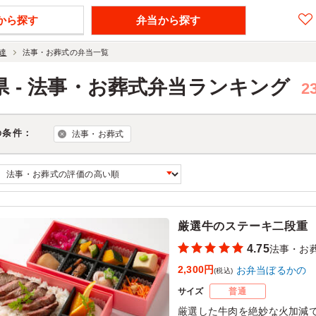
から探す
弁当から探す
達
法事・お葬式の弁当一覧
県 - 法事・お葬式弁当ランキング
2
の条件：
法事・お葬式
厳選牛のステーキ二段重
4.75
法事・お
2,300円
お弁当ぼるかの
(税込)
サイズ
普通
厳選した牛肉を絶妙な火加減