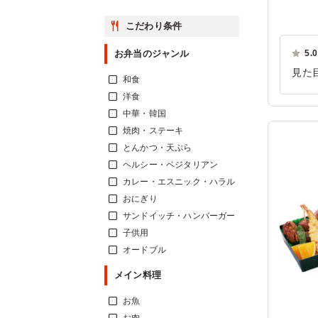
こだわり条件
お弁当のジャンル
5.0
見た
和食
いろ
洋食
ご利
中華・韓国
焼肉・ステーキ
とんかつ・天ぷら
ヘルシー・ベジタリアン
カレー・エスニック・ハラル
おにぎり
サンドイッチ・ハンバーガー
子供用
オードブル
メイン料理
お魚