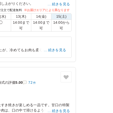
召し上がりください。
続きを見る
にもこだわったおもてなしの機会に最適な二
ご注文で配達無料
※お届けエリアにより異なります
(水)
13(木)
14(金)
15(土)
14:00まで
14:00まで
14:00から
◯
可
可
可
たが、冷めてもお肉も柔らかくて本当に
続きを見る
おいしかったです。
兵庫県姫路市亀井町
2025/08/04
葬式の評価
5.00
72
件
たすき焼きが楽しめる一品です。甘口の特製
牛肉は、口の中で溶けるような柔らかさと深
続きを見る