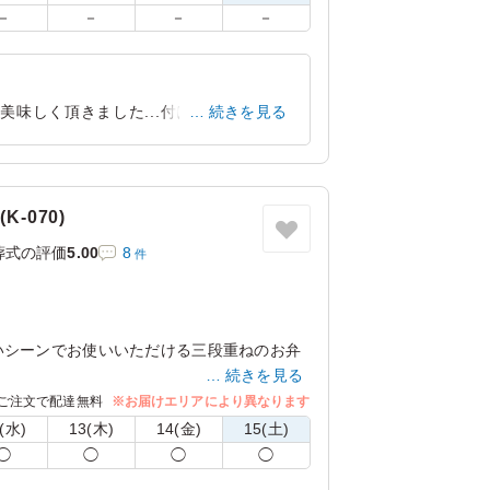
－
－
－
－
味しく頂きました...付け合わせのいろ
続きを見る
、大満足です
大阪府大阪市都島区毛馬町
2026/04/30
-070)
葬式の評価
5.00
8
件
いシーンでお使いいただける三段重ねのお弁
続きを見る
寿司、天ぷら、煮物、酢の物と和食の定番を
ご注文で配達無料
※お届けエリアにより異なります
(水)
13(木)
14(金)
15(土)
◯
◯
◯
◯