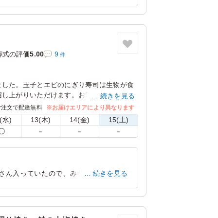
いします。
などのおもてなしにもおすすめです。
ておりますので、ぜひ皆様でご賞味くださ
兵庫県伊丹市鈴原町
2026/05/03
葬式の評価
5.00
9
件
ました。玉子とエビのにぎり寿司は生物が食
召し上がりいただけます。お寿司はワサビ抜
続きを見る
ご注文で配達無料
※お届けエリアにより異なります
(水)
13(木)
14(金)
15(土)
◯
－
－
－
くさん入っていたので、みな満足でした。
続きを見る
お値段は高め？かなと思いますが、まぁ良
兵庫県神戸市垂水区千鳥が丘
2025/04/22