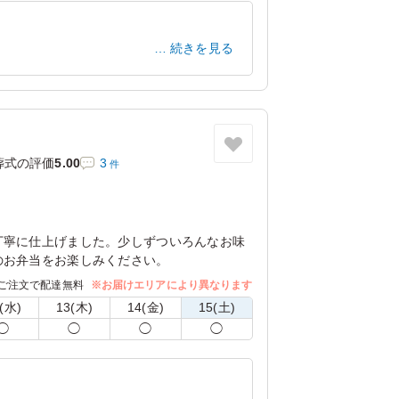
続きを見る
兵庫県姫路市香寺町広瀬
2025/09/23
葬式の評価
5.00
3
件
丁寧に仕上げました。少しずついろんなお味
のお弁当をお楽しみください。
ご注文で配達無料
※お届けエリアにより異なります
(水)
13(木)
14(金)
15(土)
◯
◯
◯
◯