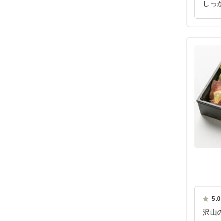
しっ
待通
ご利
5.0
沢山