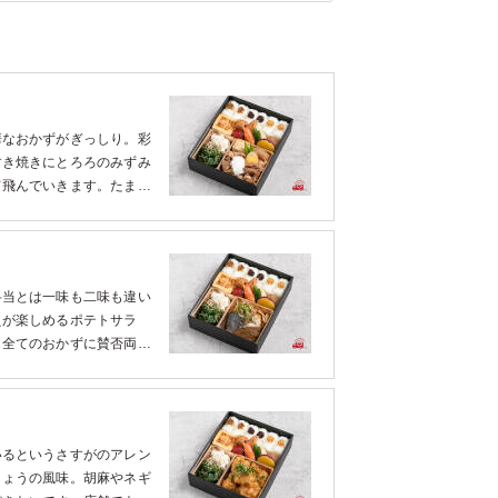
華なおかずがぎっしり。彩
すき焼きにとろろのみずみ
て飛んでいきます。たまご
して感動したのは、さつま
弁当とは一味も二味も違い
えが楽しめるポテトサラ
。全てのおかずに賛否両論
。
いるというさすがのアレン
きょうの風味。胡麻やネギ