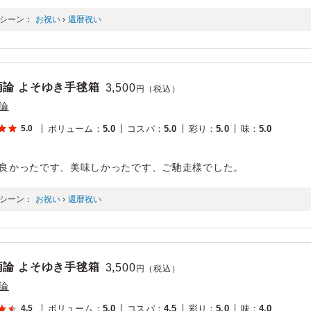
シーン：
お祝い
›
還暦祝い
両論 よそゆき手毬箱
3,500
円（税込）
論
5.0
ボリューム
：
5.0
コスパ
：
5.0
彩り
：
5.0
味
：
5.0
良かったです、美味しかったです、ご馳走様でした。
シーン：
お祝い
›
還暦祝い
両論 よそゆき手毬箱
3,500
円（税込）
論
4.5
ボリューム
：
5.0
コスパ
：
4.5
彩り
：
5.0
味
：
4.0