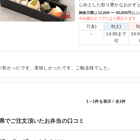
じめとした彩り豊かなおかず
を一緒に詰め込みました。
神奈川県
は
12,000 〜 50,000円
以上
見て楽しい！食べて美味しい
※お届けエリアにより異なります
き気分のお弁当です。
7(金)
8(土)
9
14:00まで
14:
－
【弁当内容】
可
賛否両論のたまご焼き/いぶり
松風焼き/牛蒡おかき揚げ/鶏
煮/青菜の胡麻和え/さつまいも
んカステラ
が良かったです、美味しかったです、ご馳走様でした。
用シーン：
お祝い
›
還暦祝い
1～1件を表示 / 全1件
県でご注文頂いたお弁当の口コミ