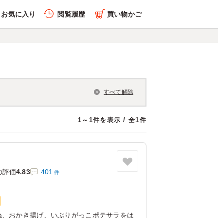
お気に入り
閲覧履歴
買い物かご
すべて解除
1～1件を表示 / 全1件
の評価
4.83
401
件
ね、おかき揚げ、いぶりがっこポテサラをは