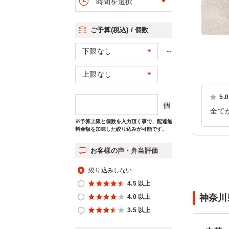
時間を選択
ご予算(税込) / 個数
～
5.0
個
全て
※予算上限と個数を入力頂く事で、配達無
ご利
料金額を加味した絞り込みが可能です。
お客様の声・弁当評価
絞り込みしない
4.5 以上
神奈川
4.0 以上
3.5 以上