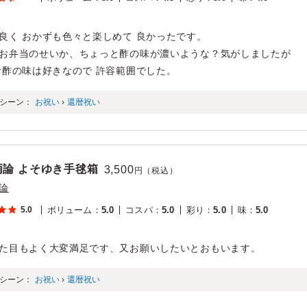
良く おかずも色々と楽しめて 良かったです。
お弁当のせいか、ちょっと酢の味が濃いような？気がしましたが
お酢の味は好きなので 許容範囲でした。
シーン：
お祝い
›
還暦祝い
両論 よそゆき手毬箱
3,500
円（税込）
論
5.0
ボリューム
：
5.0
コスパ
：
5.0
彩り
：
5.0
味
：
5.0
た目もよく大変満足です、又お願いしたいとおもいます。
シーン：
お祝い
›
還暦祝い