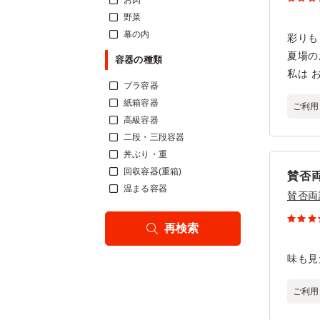
お肉
野菜
幕の内
彩りも
夏場の
容器の種類
私は 
プラ容器
紙箱容器
ご利用
高級容器
二段・三段容器
丼ぶり・重
回収容器(重箱)
賛否
温まる容器
賛否両
再検索
味も見
ご利用