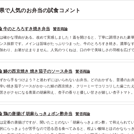
県で人気のお弁当の試食コメント
論 牛のとろろすき焼き弁当
賛否両論
は確かな理由がある。改めて実感しました！蓋を開けると、丁寧に調理された豪
ンス抜群です。メインは旨味がたっぷりつまった、牛のとろろすき焼き。濃厚な
加わり、お箸が止まりません。人気のつくねは、口の中で美味しさの羽根を広げ
された賛否両論の印が確かな自信の現れ。美味しさが身体を巡っていきます。そ
ン煮。全ての美味しさをすっと爽やかに包み一つの作品に仕上げていました。
論 鰆の西京焼き 焼き茄子のソース弁当
賛否両論
ずから手をつけよう？と迷わずにはいられないお弁当。どのおかずも、普通のお
辛い焼き茄子ソースがかかった鰆の西京焼き、クリーミーでコリコリした歯ごた
苦さがクセになる青菜の胡麻和え、杏子の香りと優しい甘さが嬉しい杏子トマト
りが感じられました。幅広い年齢層のお客さまに食べていただきたいお弁当です
論 鶏の唐揚げ 胡麻らっきょポン酢弁当
賛否両論
は定番の唐揚げですが、聞いたことのない「胡麻らっきょポン酢」で和えられて
的にらっきょうが苦手なので恐る恐る食べてみると、程よい酸味とほのかならっ