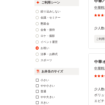
中華
ご利用シーン
中華料
絞り込みしない
会議・セミナー
懇親会
少人数
会食・接待
ロケ・撮影
ご利用
イベント運営
お祝い
法事・お葬式
スポーツ
中華
中華料
お弁当のサイズ
小さい
やや小さい
少人数
普通
ボリュ
やや大きい
エビチ
大きい