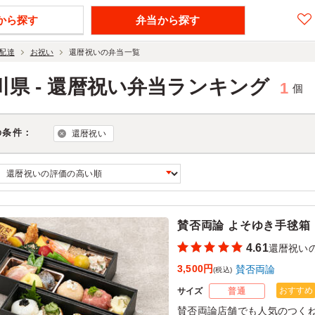
から探す
弁当から探す
配達
お祝い
還暦祝いの弁当一覧
川県 - 還暦祝い弁当ランキング
1
個
の条件：
還暦祝い
賛否両論 よそゆき手毬箱
4.61
還暦祝い
3,500円
賛否両論
(税込)
おすすめ
サイズ
普通
賛否両論店舗でも人気のつく