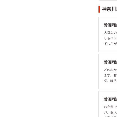
神奈川
賛否両
人気なの
りもバラ
ずしさが
焼きに押
いもレモ
賛否両
どのおか
ます。甘
ダ、ほろ
のこだわ
賛否両
お弁当で
ジ。個人