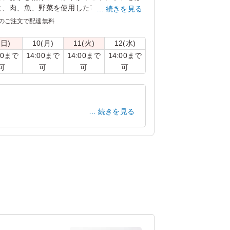
と、肉、魚、野菜を使用した7種類の手毬寿司
続きを見る
のご注文で配達無料
！ハレの日にもぴったりな、ちょっとよそい
(日)
10(月)
11(火)
12(水)
00まで
14:00まで
14:00まで
14:00まで
可
可
可
可
がっことマスカルポーネのポテトサラダ/鶏の
つくね・海老・いんげんの旨煮/たこの柔らか
レモン煮/杏トマト/季節のしんじょう/にんじ
続きを見る
神奈川県川崎市高津区下作延
2024/09/28