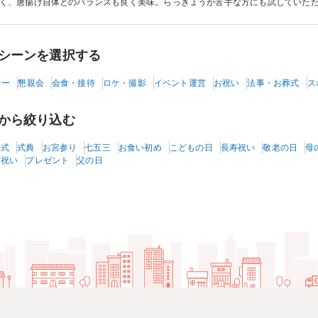
く、唐揚げ自体とのバランスも良く美味。らっきょうが苦手な方にも試していた
というおかき揚げは初めての食感、これまた初めての杏トマトもフルーツのよう
かがえます。一品一品のこだわりを感じ、美味しく楽しく笑顔になれるお弁当で
シーンを選択する
ナー
懇親会
会食・接待
ロケ・撮影
イベント運営
お祝い
法事・お葬式
ス
から絞り込む
棟式
式典
お宮参り
七五三
お食い初め
こどもの日
長寿祝い
敬老の日
母
暦祝い
プレゼント
父の日