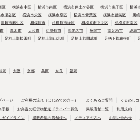
西区
横浜市中区
横浜市南区
横浜市保土ケ谷区
横浜市磯子区
横浜
浜市瀬谷区
横浜市栄区
横浜市泉区
横浜市青葉区
横浜市都筑区
川
川崎市麻生区
相模原市
相模原市緑区
相模原市中央区
相模原市南区
市
厚木市
大和市
伊勢原市
海老名市
座間市
南足柄市
綾瀬
足柄上郡松田町
足柄上郡山北町
足柄上郡開成町
足柄下郡箱根町
静岡
大阪
京都
兵庫
奈良
福岡
プページ
ご利用の流れ（はじめての方へ）
よくあるご質問
くるめしコ
弁手帳
お弁当の軽貨物配送ドライバー募集
掲載店舗一覧
利用規約
ミガイドライン
掲載希望の店舗様へ
メディアの方へ
お問い合わせ