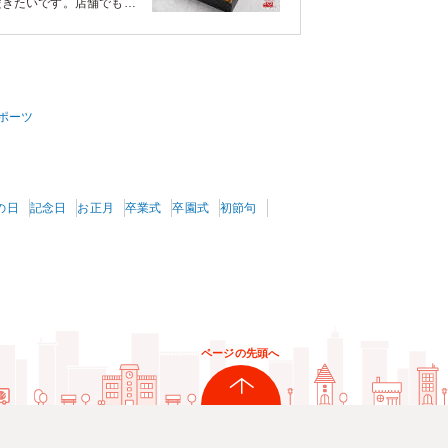
だきたいです。店舗でも人
に甘く、皮も剥かれ丁寧な
した！
ポーツ
の日
記念日
お正月
卒業式
卒園式
初節句
ページの先頭へ