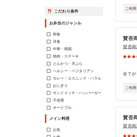
ご利用
こだわり条件
お弁当のジャンル
和食
賛否
洋食
賛否両
中華・韓国
焼肉・ステーキ
とんかつ・天ぷら
ヘルシー・ベジタリアン
全てが
カレー・エスニック・ハラル
おにぎり
ご利用
サンドイッチ・ハンバーガー
子供用
オードブル
賛否
メイン料理
賛否両
お魚