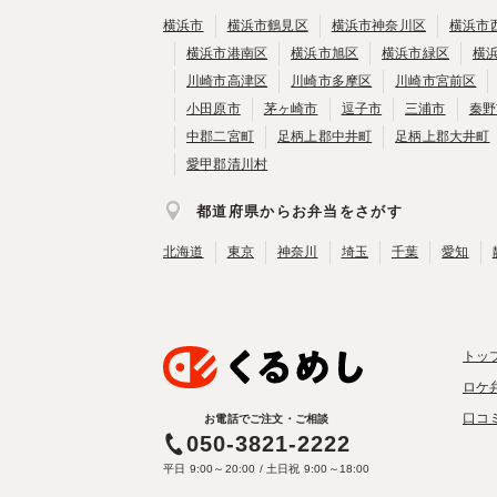
横浜市
横浜市鶴見区
横浜市神奈川区
横浜市
横浜市港南区
横浜市旭区
横浜市緑区
横
川崎市高津区
川崎市多摩区
川崎市宮前区
小田原市
茅ヶ崎市
逗子市
三浦市
秦野
中郡二宮町
足柄上郡中井町
足柄上郡大井町
愛甲郡清川村
都道府県からお弁当をさがす
北海道
東京
神奈川
埼玉
千葉
愛知
トッ
ロケ
口コ
お電話でご注文・ご相談
050-3821-2222
平日 9:00～20:00 / 土日祝 9:00～18:00