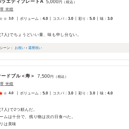
バラエティプレートA
5,000
円（税込）
理 光煌
3.0
ボリューム
：
4.0
コスパ
：
3.0
彩り
：
5.0
味
：
3.0
(7人)でちょうどいい量、味も申し分ない。
シーン：
お祝い
›
還暦祝い
オードブル＜寿＞
7,500
円（税込）
理 光煌
4.0
ボリューム
：
5.0
コスパ
：
3.0
彩り
：
3.0
味
：
4.0
(7人)で2つ頼んだ。
ームは十分で、残り物は次の日食べた。
リは美味