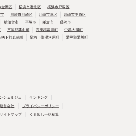
市金沢区
横浜市港北区
横浜市戸塚区
崎市
川崎市川崎区
川崎市幸区
川崎市中原区
横須賀市
平塚市
鎌倉市
藤沢市
市
三浦郡葉山町
高座郡寒川町
中郡大磯町
足柄下郡真鶴町
足柄下郡湯河原町
愛甲郡愛川町
ンシェルジュ
ランキング
運営会社
プライバシーポリシー
サイトマップ
くるめし一括精算