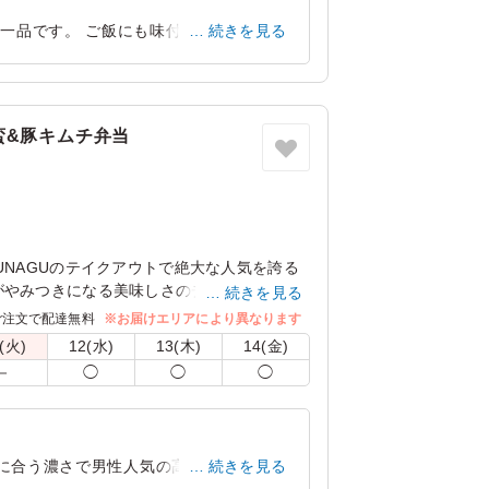
一品です。 ご飯にも味付けがされてい
続きを見る
くおいしかったです。
京都府長岡京市開田
2026/04/30
蛮&豚キムチ弁当
UNAGUのテイクアウトで絶大な人気を誇る
がやみつきになる美味しさのチキン南蛮をご
続きを見る
り入っているので食べ飽きせずに完食出来ま
ご注文で配達無料
※お届けエリアにより異なります
(火)
12(水)
13(木)
14(金)
－
◯
◯
◯
飯に合う濃さで男性人気の高いお弁当でし
続きを見る