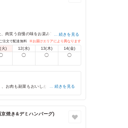
。
た、肉笑う自慢の味をお楽み頂けます。
続きを見る
と共にお楽しみください。
ご注文で配達無料
※お届けエリアにより異なります
(火)
12(水)
13(木)
14(金)
◯
◯
◯
◯
く、お肉も副菜もおいしかったです。従
続きを見る
京都府京都市東山区梅本町
2025/05/28
西京焼き&デミハンバーグ)