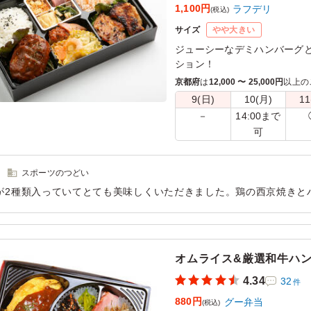
1,100円
ラフデリ
(税込)
サイズ
やや大きい
ジューシーなデミハンバーグ
ション！
和洋折衷な美味しさが楽しめ
京都府
は
12,000 〜 25,000円
以上の
色んな種類のおかずが楽しめ
9(日)
10(月)
11
14:00まで
－
可
スポーツのつどい
が2種類入っていてとても美味しくいただきました。鶏の西京焼きと
用シーン：
懇親会
›
交流会
オムライス&厳選和牛ハ
4.34
32
件
880円
グー弁当
(税込)