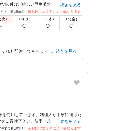
妙な味付けが嬉しい豚生姜焼きをお楽しみ下
続きを見る
ご注文で配達無料
※お届けエリアにより異なります
(火)
12(水)
13(木)
14(金)
－
◯
◯
◯
、それも配達してもらえるということで
続きを見る
っとあれば助かります。
京都府城陽市寺田
2026/08/03
米を使用しています。料理人が丁寧に揚げた
いをご賞味下さい。法事・法要などさまざま
続きを見る
ご注文で配達無料
※お届けエリアにより異なります