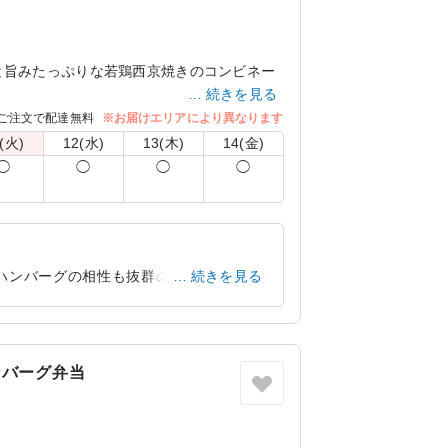
と旨みたっぷりな若鶏西京焼きのコンビネー
続きを見る
る6マス弁当となっています。
ご注文で配達無料
※お届けエリアにより異なります
るコスパばっちりな内容が人気。
(火)
12(水)
13(木)
14(金)
◯
◯
◯
◯
ハンバーグの相性も抜群のお弁当でし
続きを見る
京都府京都市北区大将軍西鷹司町
2026/06/28
ンバーグ弁当