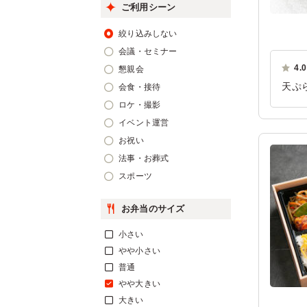
ご利用シーン
絞り込みしない
会議・セミナー
4.0
懇親会
天ぷ
会食・接待
手が
ロケ・撮影
イベント運営
ご利
お祝い
法事・お葬式
スポーツ
お弁当のサイズ
小さい
やや小さい
普通
やや大きい
大きい