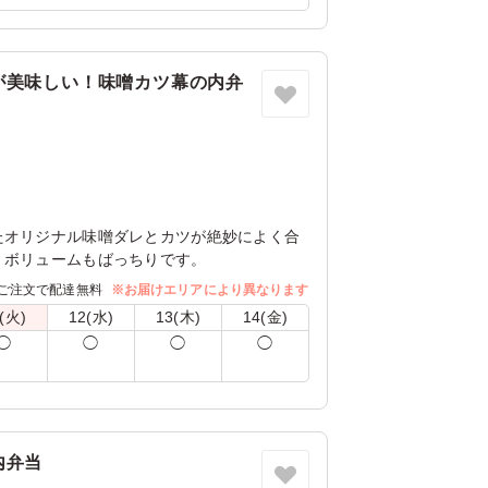
京都府京都市西京区大枝西長町
2024/04/15
が美味しい！味噌カツ幕の内弁
たオリジナル味噌ダレとカツが絶妙によく合
！ボリュームもばっちりです。
ご注文で配達無料
※お届けエリアにより異なります
(火)
12(水)
13(木)
14(金)
◯
◯
◯
◯
内弁当