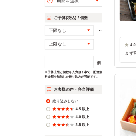
時間を選択
ご予算(税込) / 個数
～
4.0
まず
大変
個
ご利
※予算上限と個数を入力頂く事で、配達無
料金額を加味した絞り込みが可能です。
お客様の声・弁当評価
絞り込みしない
4.5 以上
4.0 以上
3.5 以上