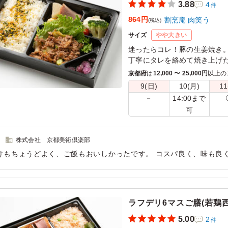
3.88
4
件
864円
割烹庵 肉笑う
(税込)
サイズ
やや大きい
迷ったらコレ！豚の生姜焼き
丁寧にタレを絡めて焼き上げ
ひと手間加えた手作りの副菜
京都府
は
12,000 〜 25,000円
以上の
9(日)
10(月)
11
14:00まで
－
可
株式会社 京都美術倶楽部
けもちょうどよく、ご飯もおいしかったです。 コスパ良く、味も良
にも好評でしたので機会があれば是非注文したいと思います。
用シーン：
イベント運営
›
展示会
ラフデリ6マスご膳(若鶏
5.00
2
件