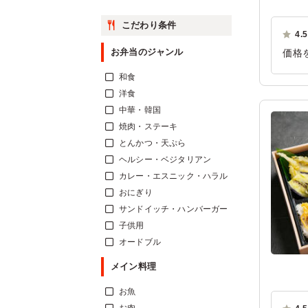
こだわり条件
4.5
お弁当のジャンル
価格
分用
和食
ご利
洋食
中華・韓国
焼肉・ステーキ
とんかつ・天ぷら
ヘルシー・ベジタリアン
カレー・エスニック・ハラル
おにぎり
サンドイッチ・ハンバーガー
子供用
オードブル
メイン料理
お魚