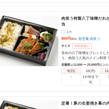
 女性陣はもう少し野菜があればいいなと言っていました。
用シーン：
ロケ・撮影
›
番組制作
肉笑う特製八丁味噌だれ
当
1
件
864円
割烹庵 肉笑う
(税込)
サイズ
やや大きい
甘めの八丁味噌をブレンドし
う、肉笑う人気のメイン料理
京都府
は
12,000 〜 25,000円
以上の
9(日)
10(月)
11
14:00まで
－
可
定番！豚の生姜焼き幕の