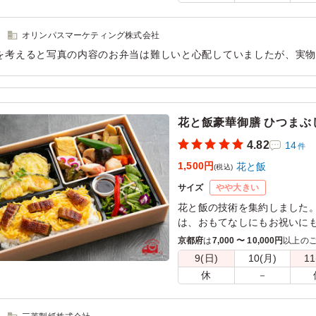
※仕入れが不安定なため、サ
があります。あらかじめご了
オリンパスマーケティング株式会社
を考えると写真の内容のお弁当は難しいと心配していましたが、実物
として用意できませんでしたが、自身でも食べてみたいと思う内容
用シーン：
会議・セミナー
›
セミナー
花と飯豪華御膳 ひつまぶ
4.82
14
件
1,500円
花と飯
(税込)
サイズ
やや大きい
花と飯の技術を集約しました
は、おもてなしにもお祝いに
京都府
は
7,000 〜 10,000円
以上の
※サラダのお花はエディブル
9(日)
10(月)
11
す。
休
－
※仕入れが不安定なため、サ
があります。あらかじめご了