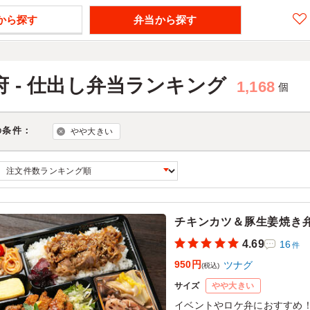
から探す
弁当から探す
府 - 仕出し弁当ランキング
1,168
個
の条件：
やや大きい
チキンカツ＆豚生姜焼き
4.69
16
件
950円
ツナグ
(税込)
サイズ
やや大きい
イベントやロケ弁におすすめ