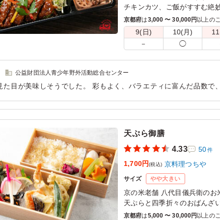
チキンカツ、ご飯がすすむ絶
さい。
京都府
は
3,000 〜 30,000円
以上の
9(日)
10(月)
11
－
◯
公益財団法人青少年野外活動総合センター
見た目が美味しそうでした。 彩もよく、バラエティに富んだ品数で
ありがたかったです。 またお世話になりたいです。 早朝の配達がも
用シーン：
合宿利用
天ぷら御膳
4.33
50
件
1,700円
京料理つちや
(税込)
サイズ
やや大きい
京の米老舗 八代目儀兵衛のお
天ぷらと四季折々のおばんざ
な会食にオススメです。
京都府
は
5,000 〜 30,000円
以上の