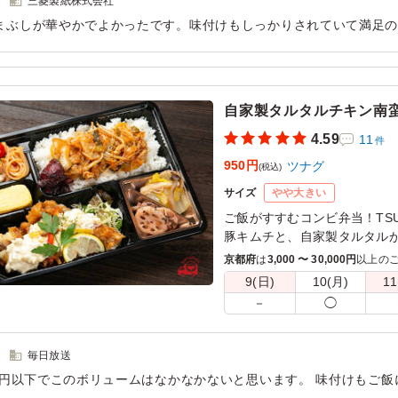
三菱製紙株式会社
まぶしが華やかでよかったです。味付けもしっかりされていて満足の
うなぎとの相性が最高でした。天ぷらもさつまいもやかぼちゃが甘
用シーン：
会議・セミナー
›
会議
自家製タルタルチキン南
4.59
11
件
950円
ツナグ
(税込)
サイズ
やや大きい
ご飯がすすむコンビ弁当！TS
豚キムチと、自家製タルタル
堪能下さい。お惣菜もたっぷ
京都府
は
3,000 〜 30,000円
以上の
す！
9(日)
10(月)
11
－
◯
毎日放送
00円以下でこのボリュームはなかなかないと思います。 味付けもご