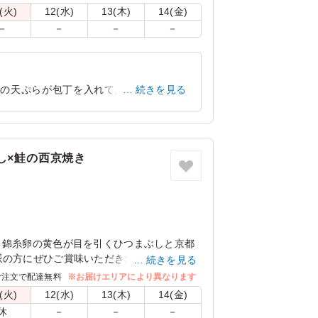
(火)
12(水)
13(木)
14(金)
－
－
－
－
子の天ぷらが包丁を入れて広げられていて
続きを見る
した。はじかみも大好きです。
京都府京都市伏見区東浜南町
2026/02/06
し×鮭の西京焼き
。錦糸卵の黄色が目を引くひつまぶしと京都
派の方にぜひご賞味いただきたい一品です。
続きを見る
ご注文で配達無料
※お届けエリアにより異なります
フラワーのため、お召し上がりいただけま
(火)
12(水)
13(木)
14(金)
休
－
－
－