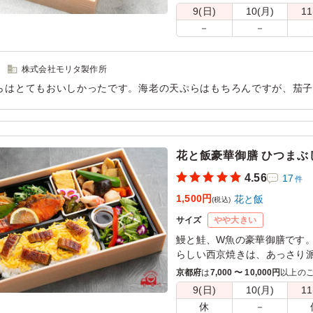
9(日)
10(月)
11
－
－
株式会社モリタ製作所
らはとてもおいしかったです。海老の天ぷらはもちろんですが、茄
込んでいました。 ちりめん山椒が濃くもなく薄くもなく奥深い味で
用シーン：
会議・セミナー
›
会議
花と飯豪華御膳 ひつまぶ
4.56
17
件
1,500円
花と飯
(税込)
サイズ
やや大きい
鰻と鮭、W魚の豪華御膳です
らしい西京焼きは、あっさり
京都府
は
7,000 〜 10,000円
以上の
※サラダのお花はエディブル
9(日)
10(月)
11
す。
休
－