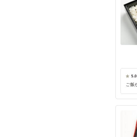
5.0
ご飯
た。
ご利