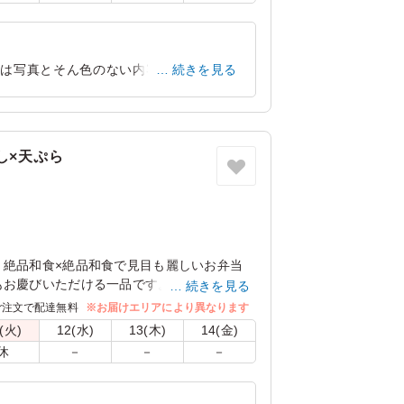
ラダのエディブルフラワーを使用しない場合
承ください。
は写真とそん色のない内容でした。 自
続きを見る
でした。
京都府京都市中京区車屋町
2026/03/09
し×天ぷら
。絶品和食×絶品和食で見目も麗しいお弁当
もお慶びいただける一品です。
続きを見る
ご注文で配達無料
※お届けエリアにより異なります
フラワーのため、お召し上がりいただけま
(火)
12(水)
13(木)
14(金)
休
－
－
－
ラダのエディブルフラワーを使用しない場合
承ください。