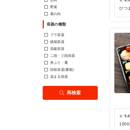
お肉
4.5
野菜
ひつ
幕の内
て、
容器の種類
ご利
プラ容器
紙箱容器
高級容器
二段・三段容器
丼ぶり・重
回収容器(重箱)
温まる容器
再検索
5.0
10