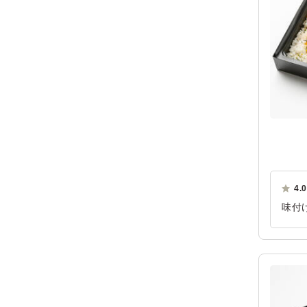
4.0
味付
業員
ご利