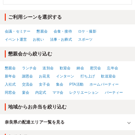
はじめに完食してしまいました。箸休めの副菜も入っているので、最後ま
で口の中が重たくなることなく、食べる事が出来ました。
ご利用シーンを選択する
会議・セミナー
懇親会
会食・接待
ロケ・撮影
イベント運営
お祝い
法事・お葬式
スポーツ
懇親会から絞り込む
懇親会
ランチ会
送別会
歓迎会
納会
慰労会
忘年会
新年会
謝恩会
お花見
インターン
打ち上げ
歓送迎会
入社式
交流会
女子会
集会
PTA活動
ホームパーティー
同窓会
宴会
内定式
ママ会
レクリエーション
パーティー
地域からお弁当を絞り込む
奈良県の配達エリア一覧を見る