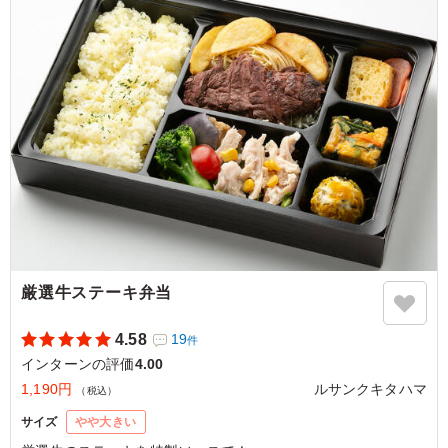
します。
ご利用シーン：
懇親会
›
インターン
大阪府大阪市北区角田町
2022/12/13
厳選牛ステーキ弁当
4.58
19
件
インターンの評価
4.00
1,190円
ルサンクキタハマ
（税込）
サイズ
やや大きい