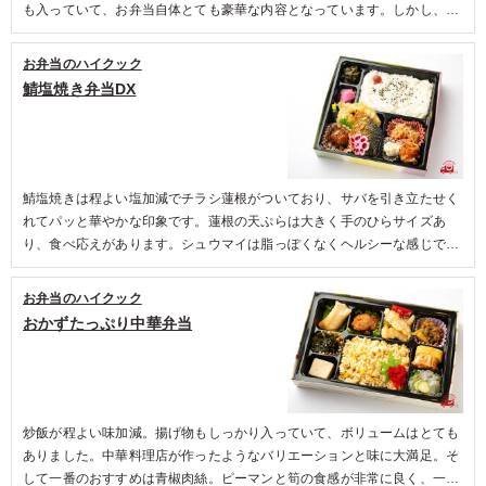
も入っていて、お弁当自体とても豪華な内容となっています。しかし、特
筆するべきは副菜の切干大根。食感がよく手作り感がとても伝わってき
て、ほっこりした気持ちになりました。
お弁当のハイクック
鯖塩焼き弁当DX
鯖塩焼きは程よい塩加減でチラシ蓮根がついており、サバを引き立たせく
れてパッと華やかな印象です。蓮根の天ぷらは大きく手のひらサイズあ
り、食べ応えがあります。シュウマイは脂っぽくなくヘルシーな感じでふ
んわりしていました。付け合わせにひじき、わかめ、みんな大好きミート
ボールが入っていて、うれしい気持ちになりました。全体的な量も多すぎ
お弁当のハイクック
ず少なすぎずなので丁度よいので女性でも食べきれる量となっており、男
おかずたっぷり中華弁当
女ともにおすすめです。
炒飯が程よい味加減。揚げ物もしっかり入っていて、ボリュームはとても
ありました。中華料理店が作ったようなバリエーションと味に大満足。そ
して一番のおすすめは青椒肉絲。ピーマンと筍の食感が非常に良く、一番