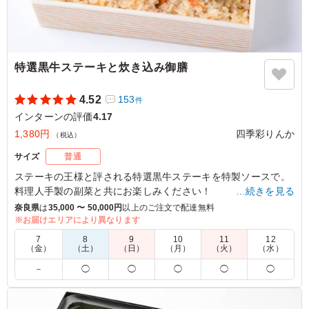
特選黒牛ステーキと炊き込み御膳
4.52
153
件
インターンの評価
4.17
1,380円
四季彩りんか
（税込）
サイズ
普通
ステーキの王様と評される特選黒牛ステーキを特製ソースで。
料理人手製の副菜と共にお楽しみください！
…続きを見る
奈良県
は
35,000 〜 50,000円
以上のご注文で配達無料
※特製ソースは別添えとなっています。
※お届けエリアにより異なります
7
8
9
10
11
12
（金）
（土）
（日）
（月）
（火）
（水）
5.0
－
◯
◯
◯
◯
◯
ボリュームは丁度良く、バランスの良いおかずとごはんの
味付けで最後まで飽きずに食べられます。 年代を問わず
食べやすい内容のため、おすすめです。 またお願いいた