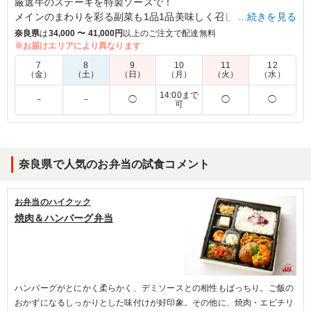
厳選牛のステーキを特製ソースで！
メインのまわりを彩る副菜も1品1品美味しく召し上がって頂け
…続きを見る
る様工夫しました。
奈良県
は
34,000 〜 41,000円
以上のご注文で配達無料
※お届けエリアにより異なります
※プルダウンよりご飯の種類をお選びください。
7
8
9
10
11
12
※写真はターメリックライスです。
（金）
（土）
（日）
（月）
（火）
（水）
14:00まで
－
－
◯
◯
◯
可
4.0
毎度お肉が柔らかくソースも美味しくて、今のところステ
ーキ弁当のなかではこちらのステーキが一番気に入ってい
ます。今回はいつもよりライスのターメリックが濃かった
奈良県で人気のお弁当の試食コメント
ので、黄色さに少し驚きました（笑）。味はいつも通り美
味しく頂きました。
お弁当のハイクック
ご利用シーン：
懇親会
›
インターン
焼肉＆ハンバーグ弁当
大阪府大阪市淀川区木川東
2021/01/09
ハンバーグがとにかく柔らかく、デミソースとの相性もばっちり。ご飯の
おかずになるしっかりとした味付けが好印象。その他に、焼肉・エビチリ