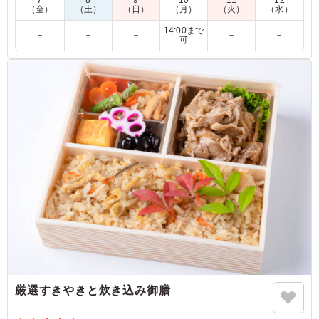
7
8
9
10
11
12
※このお弁当の有料小分け紙袋の適正サイズは小となります。
（金）
（土）
（日）
（月）
（火）
（水）
14:00まで
－
－
－
－
－
可
5.0
しっかりお肉で食べた感がありつつ、おかずのバリエーシ
ョンが多く 見た目も良く楽しみながら食べられます。 お
かずも渋すぎず若者にも受けが良かったです。 管理上難
しいかもしれませんが、冬場は常温だとありがたいです。
ご利用シーン：
懇親会
›
インターン
大阪府大阪市北区芝田
2022/12/18
厳選すきやきと炊き込み御膳