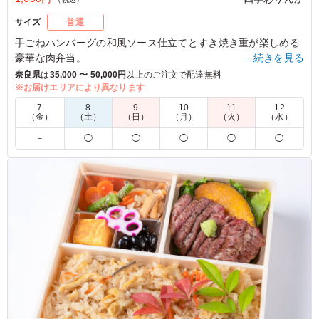
サイズ
普通
手ごねハンバーグの和風ソース仕立てとすき焼き重が楽しめる
豪華な肉弁当。
…続きを見る
料理人手製の彩り豊かな副菜と共にお召上がりください。
奈良県
は
35,000 〜 50,000円
以上のご注文で配達無料
※お届けエリアにより異なります
5.0
7
8
9
10
11
12
（金）
（土）
（日）
（月）
（火）
（水）
濃くも薄くも無くちょうどいい味付けでした 少し冷めて
－
◯
◯
◯
◯
◯
いるのが残念になるくらいでしょうか 個人的にはもう少
し、野菜の副菜が入っていると安心はしますが。。。 牛
スキがとてもおいしかったです
ご利用シーン：
懇親会
›
インターン
大阪府堺市北区長曾根町
2020/08/24