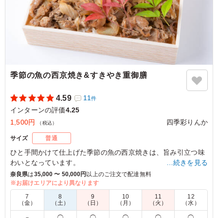
季節の魚の西京焼き&すきやき重御膳
4.59
11
件
インターンの評価
4.25
1,500円
四季彩りんか
（税込）
サイズ
普通
ひと手間かけて仕上げた季節の魚の西京焼きは、旨み引立つ味
わいとなっています。
…続きを見る
厳選肉を使用したすき焼き重と共にお楽しみください。
奈良県
は
35,000 〜 50,000円
以上のご注文で配達無料
※お届けエリアにより異なります
4.0
7
8
9
10
11
12
（金）
（土）
（日）
（月）
（火）
（水）
きんぴらごぼうが非常においしく、だし巻き卵に関しては
－
◯
◯
◯
◯
◯