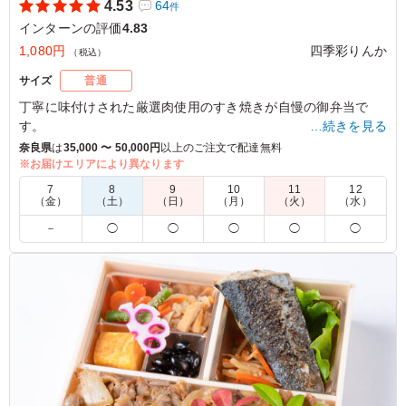
4.53
64
件
インターンの評価
4.83
1,080円
四季彩りんか
（税込）
サイズ
普通
丁寧に味付けされた厳選肉使用のすき焼きが自慢の御弁当で
す。
…続きを見る
料理人手製の副菜と共にお楽しみください！
奈良県
は
35,000 〜 50,000円
以上のご注文で配達無料
※お届けエリアにより異なります
5.0
7
8
9
10
11
12
（金）
（土）
（日）
（月）
（火）
（水）
食べ盛りの男子大学生は１０分ほどですぐ食べきれる量で
－
◯
◯
◯
◯
◯
す。 ただ質が良いので全体としてはかなり高評価のお弁
当です。 またお願いしますので、引き続き何卒宜しくお
願いいたします。
ご利用シーン：
懇親会
›
インターン
大阪府大阪市北区芝田
2022/11/10