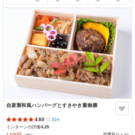
評判がとてもよかったです 男子学生には物足りない感じ
になるようなので、もう少し、ご飯の上にのせるお肉の量
が多くなればうれしいです
ご利用シーン：
懇親会
›
インターン
大阪府堺市北区長曾根町
2020/09/03
自家製和風ハンバーグとすきやき重御膳
4.60
31
件
インターンの評価
4.25
1,600円
四季彩りんか
（税込）