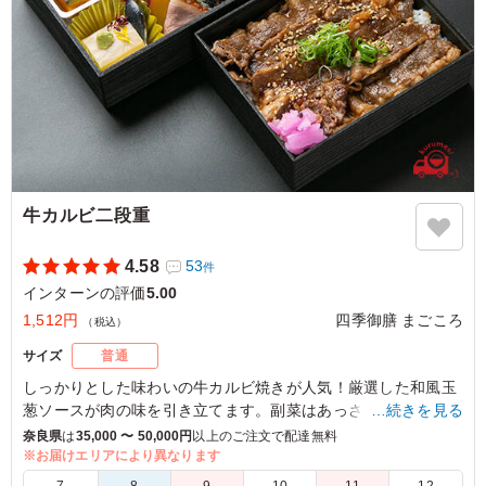
牛カルビ二段重
4.58
53
件
インターンの評価
5.00
1,512円
四季御膳 まごころ
（税込）
サイズ
普通
しっかりとした味わいの牛カルビ焼きが人気！厳選した和風玉
葱ソースが肉の味を引き立てます。副菜はあっさりとした和惣
…続きを見る
菜を盛り込み、ボリュームがありながらも重くならない献立に
奈良県
は
35,000 〜 50,000円
以上のご注文で配達無料
仕上げています。
※お届けエリアにより異なります