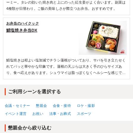
ーミー。タレの効いた焼き肉と上にのった紅生姜がよく合います。副菜は
4種類が日替わり。ご飯の美味しさが際立つお弁当。おすすめです。
お弁当のハイクック
鯖塩焼き弁当DX
鯖塩焼きは程よい塩加減でチラシ蓮根がついており、サバを引き立たせく
れてパッと華やかな印象です。蓮根の天ぷらは大きく手のひらサイズあ
り、食べ応えがあります。シュウマイは脂っぽくなくヘルシーな感じでふ
んわりしていました。付け合わせにひじき、わかめ、みんな大好きミート
ボールが入っていて、うれしい気持ちになりました。全体的な量も多すぎ
ご利用シーンを選択する
ず少なすぎずなので丁度よいので女性でも食べきれる量となっており、男
女ともにおすすめです。
会議・セミナー
懇親会
会食・接待
ロケ・撮影
イベント運営
お祝い
法事・お葬式
スポーツ
懇親会から絞り込む