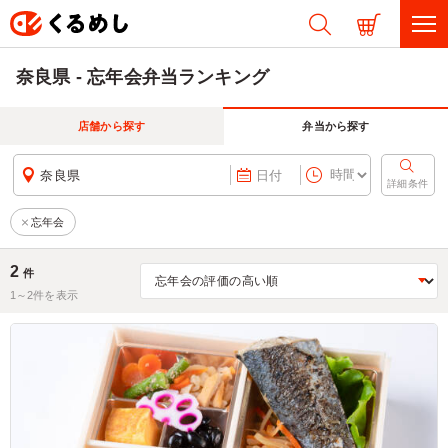
奈良県 - 忘年会弁当ランキング
店舗から探す
弁当から探す
奈良県
日付
詳細条件
忘年会
2
件
1～
2
件を表示