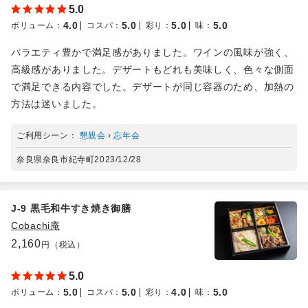
5.0
4.0
5.0
5.0
5.0
ボリューム
：
コスパ
：
彩り
：
味
：
バラエティ豊かで満足感がありました。ワインの風味が強く、
高級感がありました。デザートもどれも美味しく、色々な側面
で満足できる内容でした。デザートが同じ容器のため、加熱の
方法は迷いました。
ご利用シーン：
懇親会
›
忘年会
奈良県奈良市紀寺町
2023/12/28
J-9 黒毛和牛すき焼き御膳
Cobachi庵
2,160
円（税込）
5.0
5.0
5.0
4.0
5.0
ボリューム
：
コスパ
：
彩り
：
味
：