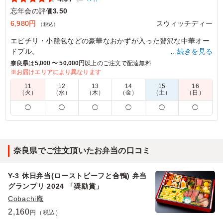
忘年会の評価
3.50
6,980円
スウィッチディー
（税込）
エビチリ・小籠包などの豪華なおかずが入った贅沢な中華オー
ドブル。
…続きを見る
奈良県
は
5,000 〜 50,000円
以上のご注文で配達無料
※オードブル・プレート商品はドリンク類が限定価格でご注文
※お届けエリアにより異なります
可能です。カテゴリ：オプション欄からご選択ください。
11
12
13
14
15
16
※画像にはパセリがございますが、現在パセリを使用しており
（火）
（水）
（木）
（金）
（土）
（日）
ません。ご了承くださいませ。
◯
◯
◯
◯
◯
◯
4.0
味付けは中華過ぎず日本人の口にあった優しいお味でし
奈良県でご注文頂いたお弁当の口コミ
た。八宝菜？なのか野菜とお肉のあんかけのようなメニュ
ーやゴマ団子、私が食べるころにはほとんど残っていませ
んでしたが、大変喜ばれました。少量の注文でしたが、年
Y-3 休日弁当(ローストビーフと合鴨) 弁当
末の時期に大変助かりました。また機会があればと思いま
グランプリ 2024 「奨励賞」
す。
Cobachi庵
2,160
ご利用シーン：
懇親会
›
忘年会
円（税込）
大阪府大阪市淀川区十三東
2025/01/06