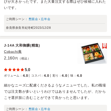
びが大きかったです。また大量注文する際はぜひ候補に入れた
いです。
ご利用シーン：
懇親会
›
忘年会
奈良県奈良市紀寺町
2023/12/28
J-14A 大和御膳(精進)
Cobachi庵
2,160
円（税込）
5.0
4.0
4.0
4.0
4.0
ボリューム
：
コスパ
：
彩り
：
味
：
細かなニーズに配慮くださるようなメニューでした。私の職場
では注文数が多いというわけではありませんでしたが、だから
こそ選択肢に含むことができて良かったと思います。
ご利用シーン：
懇親会
›
忘年会