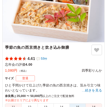
季節の魚の西京焼きと炊き込み御膳
4.41
59
件
忘年会の評価
4.00
1,080円
四季彩りんか
（税込）
サイズ
普通
ひと手間かけて仕上げた季節の魚の西京焼きは、旨み引立つ味
わいとなっています。
…続きを見る
料理人手製の副菜と共にお楽しみください！
奈良県
は
35,000 〜 50,000円
以上のご注文で配達無料
※お届けエリアにより異なります
5.0