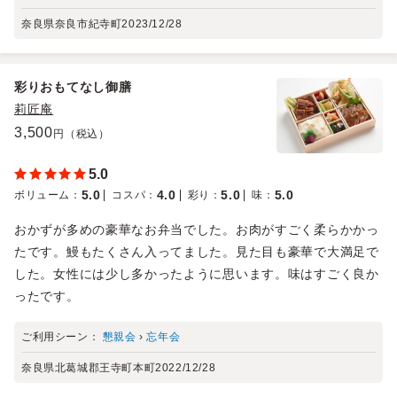
奈良県奈良市紀寺町
2023/12/28
彩りおもてなし御膳
莉匠庵
3,500
円（税込）
5.0
5.0
4.0
5.0
5.0
ボリューム
：
コスパ
：
彩り
：
味
：
おかずが多めの豪華なお弁当でした。お肉がすごく柔らかかっ
たです。鰻もたくさん入ってました。見た目も豪華で大満足で
した。女性には少し多かったように思います。味はすごく良か
ったです。
ご利用シーン：
懇親会
›
忘年会
奈良県北葛城郡王寺町本町
2022/12/28