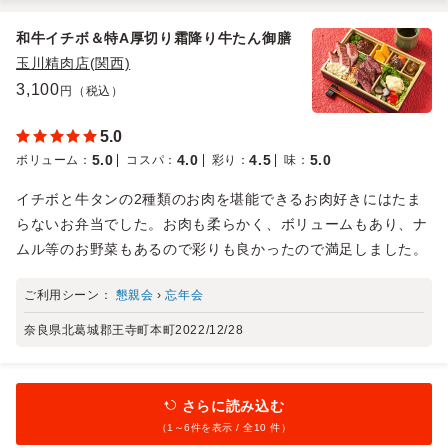
和牛イチボ＆特A厚切り霜降り牛たん御膳
玉川精肉店(関西)
3,100
円（税込）
5.0
5.0
4.0
4.5
5.0
ボリューム
：
コスパ
：
彩り
：
味
：
イチボと牛タンの2種類のお肉を堪能できるお肉好きにはたま
らないお弁当でした。お肉も柔らかく、ボリュームもあり、ナ
ムル等のお野菜もあるので彩りも良かったので満足しました。
ご利用シーン：
懇親会
›
忘年会
奈良県北葛城郡王寺町本町
2022/12/28
さらに読み込む
（1～
6
件を表示 / 全10 件）