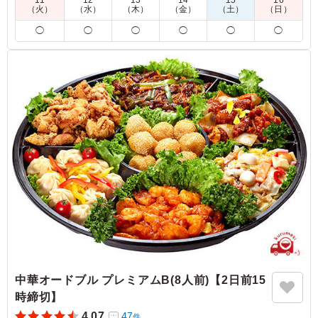
11
12
13
14
15
16
（火）
（水）
（木）
（金）
（土）
（日）
4種類の中で唯一の魚メインのお弁当で、お肉が苦手とい
◯
◯
◯
◯
◯
◯
う方が選んでいました。魚メインのお弁当が少ないのでこ
ちらを選ばせてもらいましたが、美味しかったと言ってい
ました。
ご利用シーン：
懇親会
›
忘年会
大阪府高槻市氷室町
2021/12/23
中華オードブル プレミアムB(8人前)【2日前15
時締切】
4.07
47
件