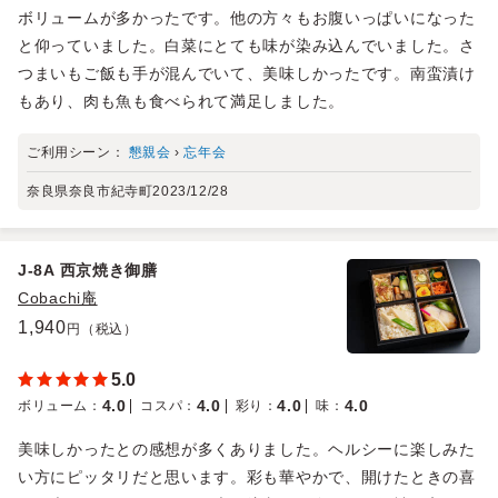
ボリュームが多かったです。他の方々もお腹いっぱいになった
と仰っていました。白菜にとても味が染み込んでいました。さ
つまいもご飯も手が混んでいて、美味しかったです。南蛮漬け
もあり、肉も魚も食べられて満足しました。
ご利用シーン：
懇親会
›
忘年会
奈良県奈良市紀寺町
2023/12/28
J-8A 西京焼き御膳
Cobachi庵
1,940
円（税込）
5.0
4.0
4.0
4.0
4.0
ボリューム
：
コスパ
：
彩り
：
味
：
美味しかったとの感想が多くありました。ヘルシーに楽しみた
い方にピッタリだと思います。彩も華やかで、開けたときの喜