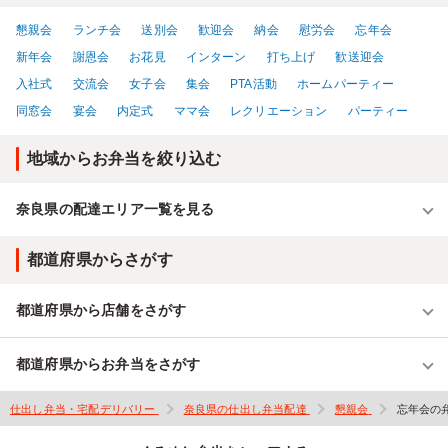
懇親会
ランチ会
送別会
歓迎会
納会
慰労会
忘年会
新年会
謝恩会
お花見
インターン
打ち上げ
歓送迎会
入社式
交流会
女子会
集会
PTA活動
ホームパーティー
同窓会
宴会
内定式
ママ会
レクリエーション
パーティー
地域からお弁当を絞り込む
奈良県の配達エリア一覧を見る
都道府県からさがす
都道府県から店舗をさがす
都道府県からお弁当をさがす
仕出し弁当・宅配デリバリー
奈良県の仕出し弁当配達
懇親会
忘年会の