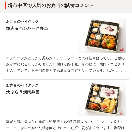
で、お席を彩りながら、ひと口ごとに異なる味わいをお楽しみ
堺市中区で人気のお弁当の試食コメント
いただけます。
記念日や大切な接待、重要な会議、慶弔事など、特別なおもて
なしの場面にふさわしい、食べ比べの楽しさと華やかさを兼ね
お弁当のハイクック
備えた一折です。
焼肉＆ハンバーグ弁当
大人数でのご注文にも対応しておりますので、ぜひ皆様でご賞
味ください。
4.5
ハンバーグがとにかく柔らかく、デミソースとの相性もばっちり。ご飯の
精進落としのお弁当として依頼しました。 少々味付けが
おかずになるしっかりとした味付けが好印象。その他に、焼肉・エビチリ
濃いめが気になりましたが、 アルコールのお伴としてな
も入っていて、お弁当自体とても豪華な内容となっています。しかし、特
ら良いかと思いました。 残念ながら、お弁当を頂いた時
筆するべきは副菜の切干大根。食感がよく手作り感がとても伝わってき
には飲めず仕舞いでした。 (笑) 写真通りの華やかさでと
て、ほっこりした気持ちになりました。
ても美味しく頂きました。 機会があればまた注文したい
お弁当のハイクック
と思いました。
天ぷら＆焼肉弁当
ご利用シーン：
法事・お葬式
›
お葬式
兵庫県西宮市段上町
2024/01/24
海老と鶏の天ぷらに季節の野菜天ぷらが3種類入っていて、とてもボリュ
ーミー。タレの効いた焼き肉と上にのった紅生姜がよく合います。副菜は