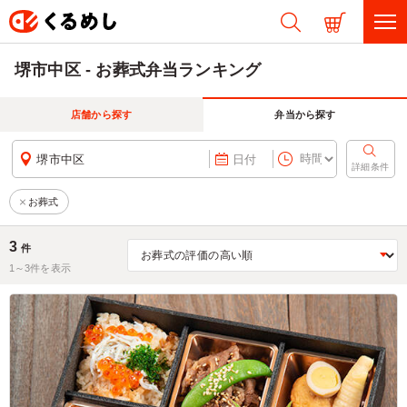
堺市中区 - お葬式弁当ランキング
店舗から探す
弁当から探す
堺市中区
日付
詳細条件
お葬式
3
件
1～
3
件を表示