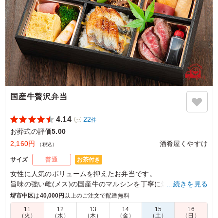
国産牛贅沢弁当
4.14
22
件
お葬式の評価
5.00
2,160円
酒肴屋くやすけ
（税込）
お茶付き
サイズ
普通
女性に人気のボリュームを抑えたお弁当です。
旨味の強い雌(メス)の国産牛のマルシンを丁寧に焼いて、ミニ
…続きを見る
ステーキに仕上げました。神戸牛を使用したすき焼きも絶品で
堺市中区
は
40,000円
以上のご注文で配達無料
す。ぜひおもてなしにご利用ください。
11
12
13
14
15
16
（火）
（水）
（木）
（金）
（土）
（日）