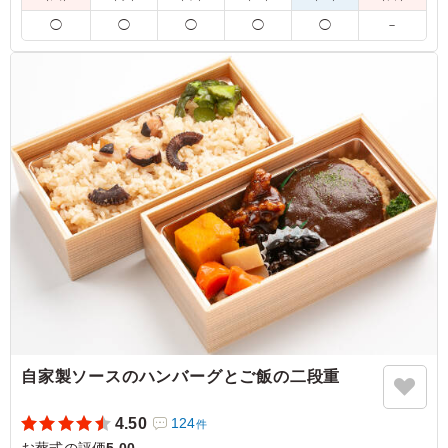
※製造上の工程によりステーキが白っぽくなる可能性がありま
◯
◯
◯
◯
◯
－
す。あらかじめご了承ください。
5.0
どのおかずも適度なボリュームと味の塩梅で、美味しく頂
きました。 女性には丁度良いボリュームでしたが、男性
には少し物足りなかったかもしれません。 オニオンフラ
イが良いアクセントになっていましたが、少しボリューム
が多すぎて、茹でた野菜がもう少し欲しい様に感じまし
た。
ご利用シーン：
法事・お葬式
›
お葬式
兵庫県神戸市北区山田町下谷上
2025/12/30
自家製ソースのハンバーグとご飯の二段重
4.50
124
件
お葬式の評価
5.00