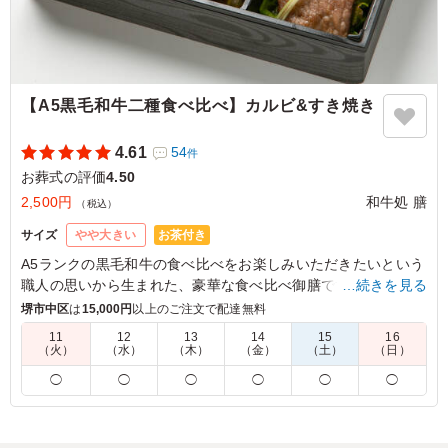
兵庫県三田市池尻
2024/11/27
【A5黒毛和牛二種食べ比べ】カルビ&すき焼き
4.61
54
件
お葬式の評価
4.50
2,500円
和牛処 膳
（税込）
お茶付き
サイズ
やや大きい
A5ランクの黒毛和牛の食べ比べをお楽しみいただきたいという
職人の思いから生まれた、豪華な食べ比べ御膳です。
…続きを見る
じっくり焼き上げたカルビ焼肉と、和牛処 膳オリジナルの割り
堺市中区
は
15,000円
以上のご注文で配達無料
下で丁寧に仕立てた特選カルビのすき焼きは、どちらも絶品。
11
12
13
14
15
16
部位の違いや「焼く」「煮る」といった調理法の違いによって
（火）
（水）
（木）
（金）
（土）
（日）
生まれる味わいの変化をお楽しみいただける、満足感の高い御
◯
◯
◯
◯
◯
◯
膳に仕上げております。
また、ご飯には、大葉・鶏そぼろ・ローストビーフを彩りよく
あしらった3種のモザイク寿司をご用意。見た目にも華やか