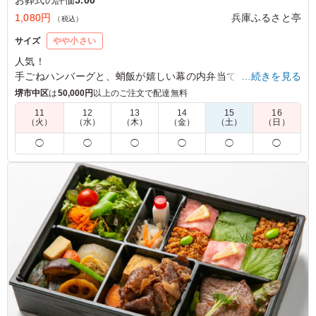
1,080円
兵庫ふるさと亭
（税込）
サイズ
やや小さい
人気！
手ごねハンバーグと、蛸飯が嬉しい幕の内弁当です。
…続きを見る
玉ねぎステーキ、黒豆、鶏の甘辛揚げなどの副菜と一緒にお楽
堺市中区
は
50,000円
以上のご注文で配達無料
しみください。
11
12
13
14
15
16
（火）
（水）
（木）
（金）
（土）
（日）
※ご飯は【蛸飯】、【鯛飯】、【白飯】からお選びいただけま
◯
◯
◯
◯
◯
◯
す。下記プルダウンよりお選びください。
※画像は【蛸飯】です。
※湿気対策の為現在はプラスチック製の蓋を使用しています。
5.0
ハンバーグは、評判通りにお肉もふわっとして、美味しか
ったです。 鶏肉も、付け合わせの筑前煮も、かぼちゃの
煮物も味がしっかりとしていて、薄味の鯛めしにピッタリ
でした。
ご利用シーン：
法事・お葬式
›
お葬式