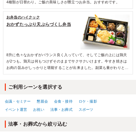
4種類が日替わり。ご飯の美味しさが際立つお弁当。おすすめです。
お弁当のハイクック
おかずたっぷり天ぷらづくし弁当
8升に色々なおかずがバランス良く入っていて、そしてご飯の上には鶏天
が2つも。鶏天は何もつけずそのままでサクサクいけます。牛すき焼きは
お肉の旨みがしっかりと堪能することが出来ました。副菜も量がわりとし
っかり入っていて、みためよりもボリュームがあるので、がっつりしっか
り食べたい方にもおすすめです。
ご利用シーンを選択する
会議・セミナー
懇親会
会食・接待
ロケ・撮影
イベント運営
お祝い
法事・お葬式
スポーツ
法事・お葬式から絞り込む