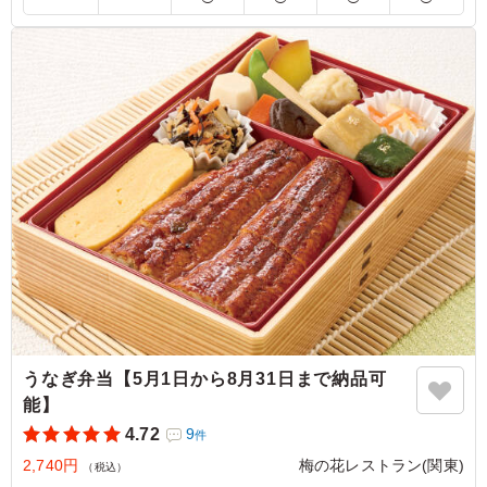
5.0
年齢性別さまざまでしたが皆さんに大好評でした。定番の
おかずも上品で美味しいですし、うなぎもふんわりとした
身が最高でした。ヘルシーですが満足感もありました。非
日常感もあってコスパが良いと思います。彩り豊かで目の
保養にもなりました。
ご利用シーン：
会議・セミナー
›
勉強会
埼玉県草加市長栄
2026/07/15
うなぎ弁当【5月1日から8月31日まで納品可
能】
4.72
9
件
2,740円
梅の花レストラン(関東)
（税込）