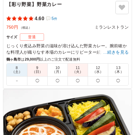
【彩り野菜】野菜カレー
4.60
5
件
750円
ミランレストラン
（税込）
サイズ
普通
じっくり煮込み野菜の滋味が溶け込んだ野菜カレー。腕前確か
な料理人が織りなす本場のカレーにリピーター続出。日本にい
…続きを見る
ながら本場インド・ネパールのカレーをお楽しみいただけま
鶴ヶ島市
は
29,000円
以上のご注文で配達無料
す。
8
9
10
11
12
13
（土）
（日）
（月）
（火）
（水）
（木）
※ハラル対応弁当です。
－
◯
◯
◯
◯
◯
5.0
700円代と大変お得でコスパのいい商品です。安いですが
量も十分でした。かなり甘口で子供にも好まれる味でし
た。野菜がたくさん入っていたので特に女性に喜ばれまし
た。
ご利用シーン：
－