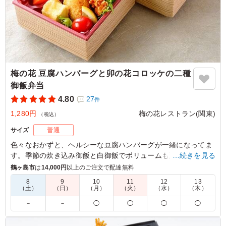
梅の花 豆腐ハンバーグと卯の花コロッケの二種
御飯弁当
4.80
27
件
1,280円
梅の花レストラン(関東)
（税込）
サイズ
普通
色々なおかずと、ヘルシーな豆腐ハンバーグが一緒になってま
す。季節の炊き込み御飯と白御飯でボリュームも満足頂けま
…続きを見る
す。
鶴ヶ島市
は
14,000円
以上のご注文で配達無料
8
9
10
11
12
13
（土）
（日）
（月）
（火）
（水）
（木）
5.0
株式会社おとも
2段で華やかに感じます、見た目がテンション上がりま
－
－
◯
◯
◯
◯
す。ごはんが2種なので飽きないし豪華な印象が増しま
す。お豆腐料理なのでボリューム感はないのですが、豆腐