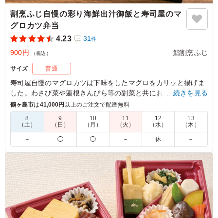
割烹ふじ自慢の彩り海鮮出汁御飯と寿司屋のマ
グロカツ弁当
4.23
31
件
900円
鮨割烹ふじ
（税込）
サイズ
普通
寿司屋自慢のマグロカツは下味をしたマグロをカリッと揚げま
した。わさび菜や蓮根きんぴら等の副菜と共にお弁当にお詰め
…続きを見る
しました。お米にこだわる自慢の彩り海鮮出汁御飯と共にお楽
鶴ヶ島市
は
41,000円
以上のご注文で配達無料
しみください。
8
9
10
11
12
13
（土）
（日）
（月）
（火）
（水）
（木）
5.0
－
◯
◯
－
休
－
見た目がとても華やかです。 ご飯も出汁の味を感じられ
美味しかったです。 男性だとご飯の量は大盛りにした方
がいいと思います。 全体的にとても満足出来るお弁当で
良かっですよ！
ご利用シーン：
懇親会
›
パーティー
埼玉県上尾市平塚
2026/07/03