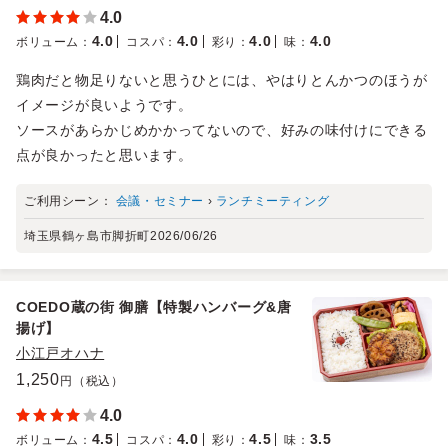
4.0
4.0
4.0
4.0
4.0
ボリューム
：
コスパ
：
彩り
：
味
：
鶏肉だと物足りないと思うひとには、やはりとんかつのほうが
イメージが良いようです。
ソースがあらかじめかかってないので、好みの味付けにできる
点が良かったと思います。
ご利用シーン：
会議・セミナー
›
ランチミーティング
埼玉県鶴ヶ島市脚折町
2026/06/26
COEDO蔵の街 御膳【特製ハンバーグ&唐
揚げ】
小江戸オハナ
1,250
円（税込）
4.0
4.5
4.0
4.5
3.5
ボリューム
：
コスパ
：
彩り
：
味
：