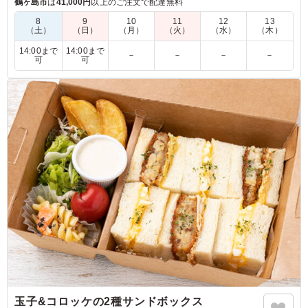
最高な組み合わせをお愉しみください。
鶴ヶ島市
は
41,000円
以上のご注文で配達無料
8
9
10
11
12
13
※仕入れの兼ね合いで、ミニトマトがパプリカに変更になりま
（土）
（日）
（月）
（火）
（水）
（木）
す。
14:00まで
14:00まで
－
－
－
－
可
可
玉子&コロッケの2種サンドボックス