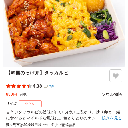
【韓国のっけ弁】タッカルビ
4.38
8
件
880円
ソウル物語
（税込）
サイズ
小さい
甘辛いタッカルビの旨味が口いっぱいに広がり、炒り卵と一緒
に食べるとマイルドな風味に。色とりどりのナムルとチーズボ
…続きを見る
ールが彩りを添え、バランスの取れた味わいを実現。ロケやイ
鶴ヶ島市
は
39,000円
以上のご注文で配達無料