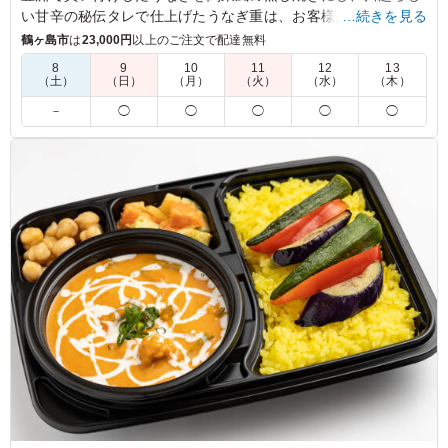
い甘辛の秘伝タレで仕上げたうなぎ重は、お客様からのリピー
…続きを見る
トが多い逸品。海老の天麩羅をメインに、名物の玉子焼きな
鶴ヶ島市
は
23,000円
以上のご注文で配達無料
ど、味も彩りもバラエティ豊かな味をお詰めしました。会議か
8
9
10
11
12
13
らおもてなしの場まで幅広くご利用ください。
（土）
（日）
（月）
（火）
（水）
（木）
－
◯
◯
◯
◯
◯
※有料の紙袋は【川越 割烹御膳】シリーズには対応できませ
ん。ご選択いただいた場合ビニール袋でのご準備となります
事、ご了承くださいませ。
※中東情勢の影響により容器を変更してお届けする可能性があ
ります。ご了承ください。
4.0
こちらのお弁当で鰻は初めてでした。少し小骨が気になり
ましたが、身は柔らかくふっくらとして美味しかったで
す。コスパもボリュームも大満足でした。ただ、鴨ロース
が以前に比べパサついてジューシーさがなく、名物の出汁
たっぷりのだし巻き卵も甘めの普通の卵焼きになってしま
っていたのが残念でした。
ご利用シーン：
会議・セミナー
›
会議
埼玉県川越市芳野台
2026/06/25