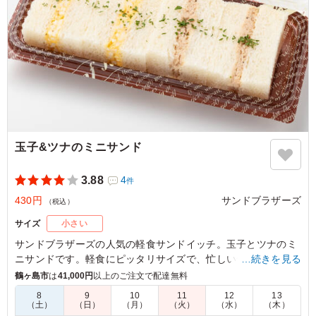
玉子&ツナのミニサンド
3.88
4
件
430円
サンドブラザーズ
（税込）
サイズ
小さい
サンドブラザーズの人気の軽食サンドイッチ。玉子とツナのミ
ニサンドです。軽食にピッタリサイズで、忙しい合間に食べる
…続きを見る
ことができます。食べ残してしまっても、プラスチックの蓋で
鶴ヶ島市
は
41,000円
以上のご注文で配達無料
しまうことができるので、合間、合間でも食べれます。
8
9
10
11
12
13
（土）
（日）
（月）
（火）
（水）
（木）