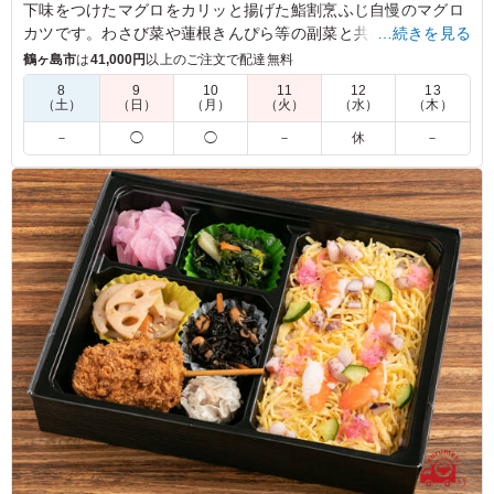
下味をつけたマグロをカリッと揚げた鮨割烹ふじ自慢のマグロ
カツです。わさび菜や蓮根きんぴら等の副菜と共にお弁当にお
…続きを見る
詰めしました。モリモリ食べられるのり弁タイプのお弁当で
鶴ヶ島市
は
41,000円
以上のご注文で配達無料
す。
8
9
10
11
12
13
（土）
（日）
（月）
（火）
（水）
（木）
5.0
東京板橋会衆
－
◯
◯
－
休
－
定番ののり弁ですが、付け合わせの野菜も彩りよく、とて
もバランスが取れています。ガッツリ食べたい人には好評
でした。肉ではなく魚の主菜を好む少し大人な方にお勧め
です。
ご利用シーン：
会議・セミナー
›
セミナー
東京都練馬区高松
2023/01/13