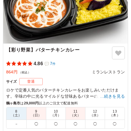
埼玉県志木市柏町
2026/07/02
【彩り野菜】バターチキンカレー
4.86
7
件
864円
ミランレストラン
（税込）
サイズ
普通
ロケで定番人気のバターチキンカレーをお楽しみいただけま
す。辛味の中に光るマイルドな甘味あるバターの風味、そして
…続きを見る
スパイスの香りが絶妙に融合するおすすめの逸品です。
鶴ヶ島市
は
29,000円
以上のご注文で配達無料
8
9
10
11
12
13
※ハラル対応弁当です。
（土）
（日）
（月）
（火）
（水）
（木）
－
◯
◯
◯
◯
◯
5.0