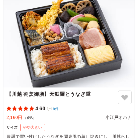
ハンバーグはみんな大好きです
ご利用シーン：
会議・セミナー
›
研修
東京都足立区梅島
2026/07/03
【川越 割烹御膳】天麩羅とうなぎ重
4.60
5
件
2,160円
小江戸オハナ
（税込）
サイズ
やや大きい
豊洲で買い付けしたうなぎを関東風の蒸し焼きにし、川越らし