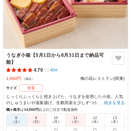
うなぎ小箱【5月1日から8月31日まで納品可
能】
4.70
45
件
1,860円
梅の花レストラン(関東)
（税込）
サイズ
普通
じっくりふっくらと焼き上げた、うなぎを使用した小箱。人気
のしゅうまいや湯葉揚げ、生麩田楽を少しずつ食べれるように
…続きを見る
しております。
鶴ヶ島市
は
14,000円
以上のご注文で配達無料
8
9
10
11
12
13
※お届け期間：5月7日(水)～8月31日(日)まで
（土）
（日）
（月）
（火）
（水）
（木）
－
－
◯
◯
◯
◯