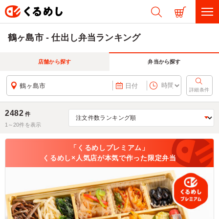
鶴ヶ島市 - 仕出し弁当ランキング
店舗から探す
弁当から探す
鶴ヶ島市
日付
詳細条件
2482
件
1～
20
件を表示
「くるめしプレミアム」
くるめし×人気店が本気で作った限定弁当