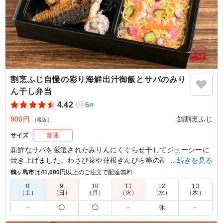
ご利用シーン：
幼稚園の母の会
東京都新宿区戸山
2025/04/23
割烹ふじ自慢の彩り海鮮出汁御飯とサバのみり
ん干し弁当
4.42
6
件
900円
鮨割烹ふじ
（税込）
サイズ
普通
新鮮なサバを厳選されたみりんにくぐらせ干してジューシーに
焼き上げました。わさび菜や蓮根きんぴら等の副菜と共にお弁
…続きを見る
当にお詰めしました。
鶴ヶ島市
は
41,000円
以上のご注文で配達無料
8
9
10
11
12
13
（土）
（日）
（月）
（火）
（水）
（木）
5.0
錦糸卵にエビや桜でんぶ、きゅうりが散らされたご飯が華
－
◯
◯
－
休
－
やか。おかずの栄養バランスもよく香ばしく焼き上がった