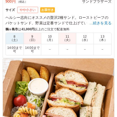
900円
サンドブラザーズ
（税込）
お茶付き
サイズ
やや小さい
ヘルシー志向にオススメの贅沢2種サンド。ローストビーフの
バケットサンド、野菜は定番サンドで仕上げています。軽食・
…続きを見る
ランチミーティング・ロケで大活躍間違いなしの贅沢サンド。
鶴ヶ島市
は
41,000円
以上のご注文で配達無料
8
9
10
11
12
13
※仕入れの兼ね合いで、ミニトマトがパプリカに変更になりま
（土）
（日）
（月）
（火）
（水）
（木）
す。
14:00まで
14:00まで
－
－
－
－
可
可
4.5
(株)栄光
「贅沢」という名前から期待値が上がりすぎたのか、ロー
ストビーフの量は思ったより控えめ。ただ、味はしっかり
美味しく、野菜とのバランスも良好でした。肉の旨みと野
菜のシャキシャキ感が楽しめ、全体的には満足度の高い一
品。ネーミングに惑わされず、味を楽しむべきサンドで
す。
ご利用シーン：
会議・セミナー
›
研修
東京都千代田区富士見
2026/03/31