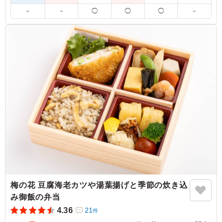
ます。
－
－
◯
◯
◯
－
5.0
インターネットでの評判は、あまり当てにならないと思っ
ており、①投稿数が多い ②★マークの数であとは、勝負
ですが 今回は「くるめしプレミアムマーク」を信用して
選びましたが、正解でした。サンプル写真と現物に齟齬が
ないことと、ほぼ評判通り。 高齢者の方達の弁当の残し
具合をチェックしましたが、ほぼ完食が、この商品の満足
度であると考えています。 有難う御座いました。
ご利用シーン：
懇親会
›
懇親会
埼玉県川口市飯塚
2026/06/22
梅の花 豆腐海老カツや湯葉揚げと季節の炊き込
み御飯の弁当
4.36
21
件