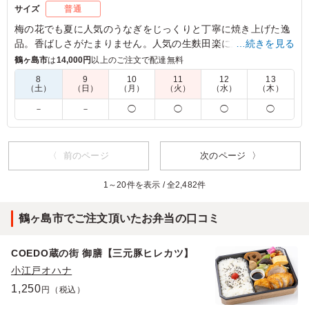
サイズ
普通
梅の花でも夏に人気のうなぎをじっくりと丁寧に焼き上げた逸
品。香ばしさがたまりません。人気の生麩田楽に豆腐しゅうま
…続きを見る
い、煮物も入ってお楽しみいただけます。
鶴ヶ島市
は
14,000円
以上のご注文で配達無料
8
9
10
11
12
13
※お届け期間：5月7日(水)～8月31日(日)まで
（土）
（日）
（月）
（火）
（水）
（木）
－
－
◯
◯
◯
◯
5.0
量は丁度良く、ほとんど完食されていました。うなぎ好き
の方が多かったので喜ばれました。副菜のバランスと味が
〈 前のページ
次のページ 〉
上品でした。彩りも良かったです。また機会がありました
ら注文させていただきます。ありがとうございました。
1～20件を表示 / 全2,482件
ご利用シーン：
会議・セミナー
›
会議
鶴ヶ島市でご注文頂いたお弁当の口コミ
埼玉県さいたま市大宮区桜木町
2025/05/22
COEDO蔵の街 御膳【三元豚ヒレカツ】
小江戸オハナ
1,250
円（税込）