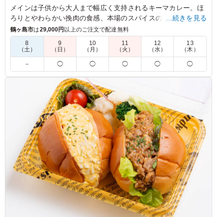
メインは子供から大人まで幅広く支持されるキーマカレー。ほ
ろりとやわらかい挽肉の食感、本場のスパイスの香り、唐辛子
…続きを見る
の辛味の共演、そして合唱に酔いしれること間違いなし。店舗
鶴ヶ島市
は
29,000円
以上のご注文で配達無料
独自の調合をお楽しみください。
8
9
10
11
12
13
（土）
（日）
（月）
（火）
（水）
（木）
※ハラル対応弁当です。
－
◯
◯
◯
◯
◯
4.0
外国人にはご飯がモチモチし過ぎていて好まれない点、野
菜の素焼きが好まれない点をもっと研究して欲しいし外国
人向けのオプションなどでもっと外国人の口に合うメニュ
ーを作って欲しい。その点が改善されると、とてもリーズ
ナブルでボリュームのあるお弁当だと思います。もう少し
キーマっぽく水分少なめでひき肉が感じられるとより美味
しく感じられると思います。
ご利用シーン：
－
埼玉県さいたま市桜区下大久保
2025/10/12