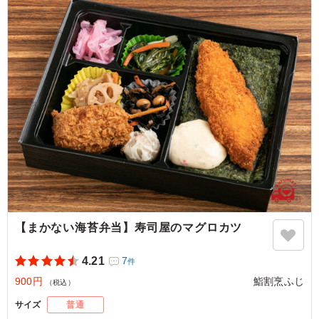
サバのみりん干しが食欲をそそりました。また是非注文し
たいお弁当です。
ご利用シーン：
イベント運営
›
展示会
埼玉県川口市並木
2024/07/10
【まかない海苔弁当】寿司屋のマグロカツ
4.21
7
件
900円
鮨割烹ふじ
（税込）
サイズ
普通