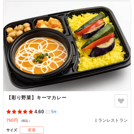
甘いカレーで食べやすく美味しかったです。安定のバター
チキンカレーという感じでしたがお弁当には珍しいので喜
ばれました。何味のカレーなのか表に大きく書いてあるの
ですが英語で書いてあって同じ色のカレーだとどれがどれ
か少し分かりにくいと思いました。
ご利用シーン：
－
埼玉県志木市柏町
2026/07/02
【彩り野菜】キーマカレー
4.60
5
件
750円
ミランレストラン
（税込）
サイズ
普通