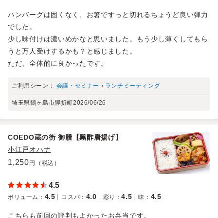
ハンバーグは固くなく、お箸ですっと切れるちょうど良い弾力
でした。
少し味付けは濃いめかなと思いました。もう少し薄くしてもら
うと万人受けするかも？と感じました。
ただ、全体的に良かったです。
ご利用シーン：
会議・セミナー
›
ランチミーティング
埼玉県鶴ヶ島市脚折町
2026/06/26
COEDO蔵の街 御膳【⿊酢唐揚げ】
小江戸オハナ
1,250
円（税込）
4.5
4.5
4.0
4.5
4.5
ボリューム
：
コスパ
：
彩り
：
味
：
こちらも前回の評判もよかったお弁当です。