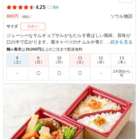
4.25
8
件
880円
ソウル物語
（税込）
サイズ
小さい
ジューシーなサムギョプサルがもたらす香ばしい風味、旨味が
口の中で広がります。紫キャベツのナムルや青菜の彩りが食欲
…続きを見る
をそそり、ランチや夕食にぴったりの一品です。
鶴ヶ島市
は
39,000円
以上のご注文で配達無料
8
9
10
11
12
13
（土）
（日）
（月）
（火）
（水）
（木）
4.0
株式会社いまじん
韓国料理といえばの定番サムギョプサルは人気で真っ先に
14:00から
－
◯
◯
◯
－
可
なくなりました！ しっかり味のついたお肉にご飯もすす
み、ふわふわの炒り卵やチーズポールもとっても美味しか
ったです！
ご利用シーン：
ロケ・撮影
›
撮影
東京都墨田区立花
2026/07/20