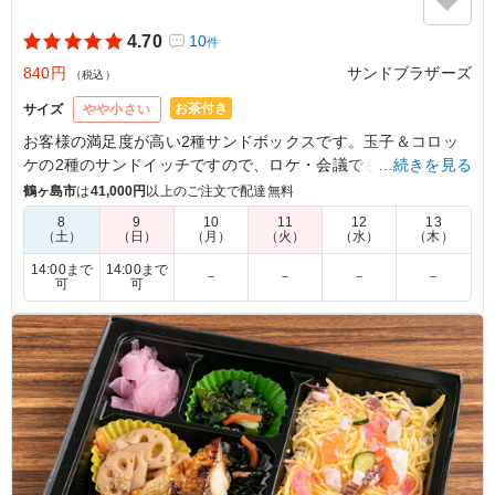
4.70
10
件
840円
サンドブラザーズ
（税込）
お茶付き
サイズ
やや小さい
お客様の満足度が高い2種サンドボックスです。玉子＆コロッ
ケの2種のサンドイッチですので、ロケ・会議でも喜ばれる商
…続きを見る
品。腹ペコさんでも大満足！サンドブラザーズのサンドイッチ
鶴ヶ島市
は
41,000円
以上のご注文で配達無料
をお召し上がりください。
8
9
10
11
12
13
（土）
（日）
（月）
（火）
（水）
（木）
※仕入れの兼ね合いで、ミニトマトがパプリカに変更になりま
14:00まで
14:00まで
－
－
－
－
す。
可
可
5.0
戸山幼稚園
コロッケが味、大きさともに良かった。サラダとポテトで
彩も加わり見た目もよかった。紙容器もドレッシングをか
けても大丈夫な様になっていて食べやすい。サンドイッチ
の大きさも食べやすい大きさに切れていてみた感じもよか
った。