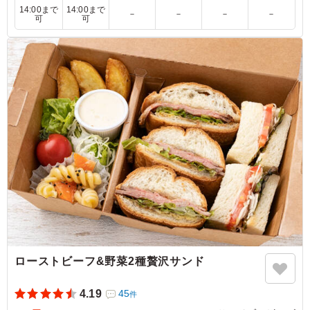
4.5
長期熟成酒研究会
14:00まで
14:00まで
－
－
－
－
可
可
熟成古酒の懇親会前の軽食に提供しました。人には好みも
あり選べる楽しさがありました。パンは厚めでしっかりし
た感じ。軽食にしてはボリューミーです。私は、ツナとポ
テサラにしましたがツナと卵サンドも美味しそうでした。
ご利用シーン：
－
東京都北区滝野川
2025/11/09
ローストビーフ&野菜2種贅沢サンド
4.19
45
件