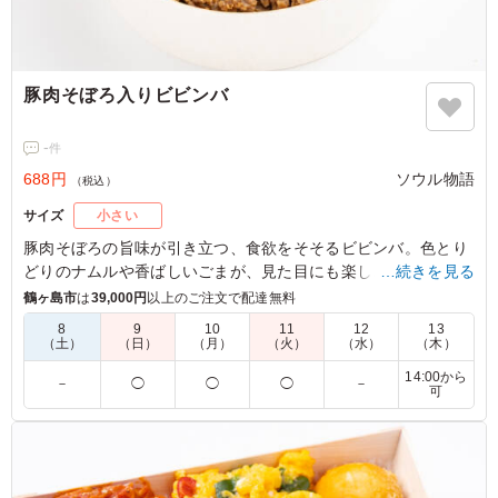
豚肉そぼろ入りビビンバ
-
件
688円
ソウル物語
（税込）
サイズ
小さい
豚肉そぼろの旨味が引き立つ、食欲をそそるビビンバ。色とり
どりのナムルや香ばしいごまが、見た目にも楽しさを添えま
…続きを見る
す。会議や勉強会など、みんなでシェアして喜ばれる一品で
鶴ヶ島市
は
39,000円
以上のご注文で配達無料
す。
8
9
10
11
12
13
（土）
（日）
（月）
（火）
（水）
（木）
14:00から
－
◯
◯
◯
－
可