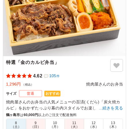
特選「金のカルビ弁当」
4.62
105
件
1,296円
焼肉屋さんのお弁当
（税込）
おすすめ
サイズ
普通
焼肉屋さんのお弁当の人気メニューの百済(くだら)「炭火焼カ
ルビ」をおかずたっぷり幕の内スタイルでお楽しみいただけま
…続きを見る
す。ロケ現場だけでなく【会議・会食】のシーンにもオススメ
鶴ヶ島市
は
60,000円
以上のご注文で配達無料
◎ご飯の上に敷き詰められた牛カルビは炭火の香りがフワッと
8
9
10
11
12
13
感じられます。特製の焼肉タレをかけてお召し上がりいただけ
（土）
（日）
（月）
（火）
（水）
（木）