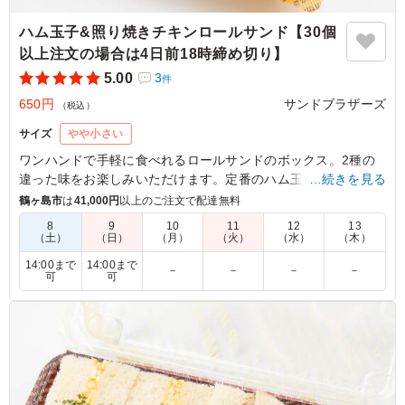
ハム玉子&照り焼きチキンロールサンド【30個
以上注文の場合は4日前18時締め切り】
5.00
3
件
650円
サンドブラザーズ
（税込）
サイズ
やや小さい
ワンハンドで手軽に食べれるロールサンドのボックス。2種の
違った味をお楽しみいただけます。定番のハム玉子と照り焼き
…続きを見る
チキンでお届けします。
鶴ヶ島市
は
41,000円
以上のご注文で配達無料
8
9
10
11
12
13
（土）
（日）
（月）
（火）
（水）
（木）
5.0
株式会社共同テレビジョンCMアドコンテンツ部
みんなが大好きなハム玉子と照り焼きチキンの組み合わ
14:00まで
14:00まで
－
－
－
－
可
可
せ！人気ナンバーワンなのも納得の美味しさです。味のク
オリティが高いだけでなく、見た目の彩りも鮮やかで食欲
をそそられます。誰にでも喜ばれるサンドイッチです。
ご利用シーン：
ロケ・撮影
›
ロケ
東京都北区志茂
2026/04/18