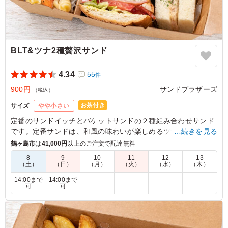
BLT&ツナ2種贅沢サンド
4.34
55
件
900円
サンドブラザーズ
（税込）
お茶付き
サイズ
やや小さい
定番のサンドイッチとバケットサンドの２種組み合わせサンド
です。定番サンドは、和風の味わいが楽しめるツナサンド。バ
…続きを見る
ケットサンドは、ベーコン・レタス・トマトの3種が一度に楽
鶴ヶ島市
は
41,000円
以上のご注文で配達無料
しめるBLTサンド。食べ応え抜群の一品。
8
9
10
11
12
13
（土）
（日）
（月）
（火）
（水）
（木）
※仕入れの兼ね合いで、ミニトマトがパプリカに変更になりま
14:00まで
14:00まで
－
－
－
－
す。
可
可
5.0
(株)栄光
ベーコンのカリッと感とレタス・トマトの新鮮な食感、そ