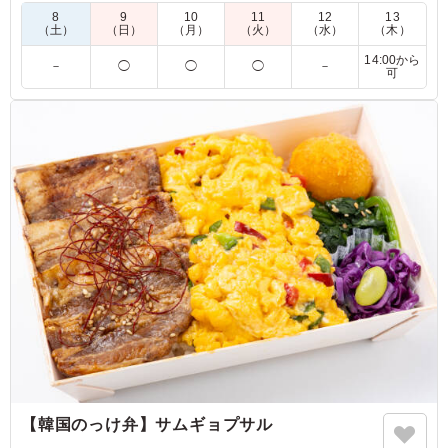
ベントにぴったりの一品です。
8
9
10
11
12
13
（土）
（日）
（月）
（火）
（水）
（木）
4.0
株式会社いまじん
14:00から
－
◯
◯
◯
－
可
しっかり味のついたタッカルビはご飯が進みまくる最強の
おかずでした。 お弁当のサイズはコンパクトですがしっ
かりボリュームもあって彩もよく蓋を開けた時に食欲をそ
そりました！
ご利用シーン：
ロケ・撮影
›
撮影
東京都墨田区立花
2026/07/20
【韓国のっけ弁】サムギョプサル