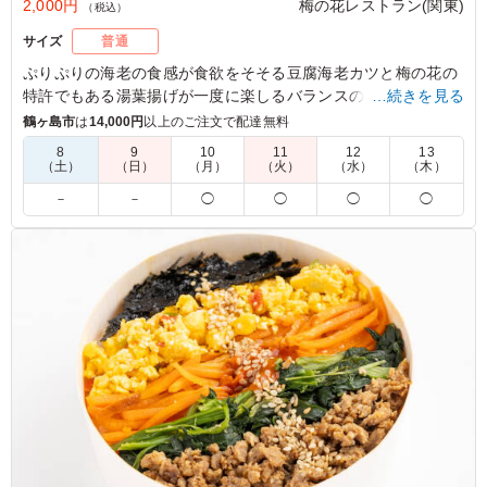
2,000円
梅の花レストラン(関東)
（税込）
サイズ
普通
ぷりぷりの海老の食感が食欲をそそる豆腐海老カツと梅の花の
特許でもある湯葉揚げが一度に楽しるバランスの良いお弁当で
…続きを見る
す。様々なイベントや会議にも好評です。
鶴ヶ島市
は
14,000円
以上のご注文で配達無料
8
9
10
11
12
13
※現在は無地折箱でのご納品となります
（土）
（日）
（月）
（火）
（水）
（木）
－
－
◯
◯
◯
◯
5.0
株式会社HRT
焚き合わせの味付けがおいしかった
ご利用シーン：
－
埼玉県さいたま市緑区美園
2026/05/31