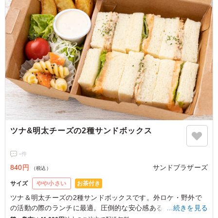
してツナの優しい味わいが絶妙にマッチしていました。
BLTのパンチとツナのまろやかさ、両方を一度に楽しめる
贅沢さ！若い世代に人気なのも納得の美味しさです。飽き
のこない味わいで、ランチにもぴったりな一品でした。
ご利用シーン：
会議・セミナー
›
研修
東京都千代田区富士見
2026/03/31
ツナ&明太チーズの2種サンドボックス
-
件
840円
サンドブラザーズ
（税込）
お茶付き
サイズ
やや小さい
ツナ＆明太チーズの2種サンドボックスです。外ロケ・野外で
の活動の際のランチに最適。圧倒的な安心感ある美味しさと、
…続きを見る