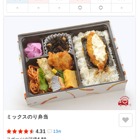
栄養バランスも良さそうで、子どもたちにも大変好評でし
た。好き嫌いの多い年代ですが、食べ残しも無くすべて食
－
－
－
◯
◯
－
べきってくれていました。大人の目から見ても、見た目が
良く食欲をそそる内容だなと思いました。
ご利用シーン：
スポーツ
›
大会
静岡県浜松市中央区篠原町
2026/01/21
ミックスのり弁当
4.31
13
件
スポーツの評価
4.50