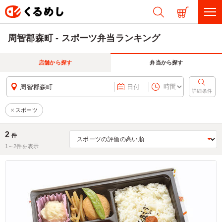
周智郡森町 - スポーツ弁当ランキング
店舗から探す
弁当から探す
周智郡森町
日付
詳細条件
スポーツ
2
件
1～
2
件を表示