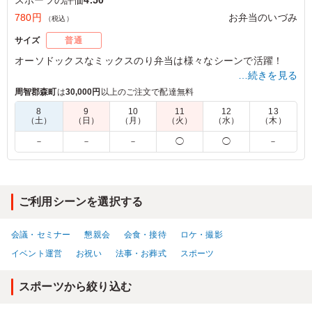
780円
お弁当のいづみ
（税込）
サイズ
普通
オーソドックスなミックスのり弁当は様々なシーンで活躍！
…続きを見る
周智郡森町
は
30,000円
以上のご注文で配達無料
5.0
KLスポーツ 春日井スイミングスクール
8
9
10
11
12
13
（土）
（日）
（月）
（火）
（水）
（木）
ごはんとおかず（主菜、副菜）のバランスがとてもよく、
かつ味もしっかりとしておりとても良かったです。 次回
－
－
－
◯
◯
－
も同じようなものを注文したくなる見た目でした。 子ど
も達からも好評でした。
ご利用シーン：
スポーツ
›
大会
ご利用シーンを選択する
静岡県浜松市中央区篠原町
2023/12/06
会議・セミナー
懇親会
会食・接待
ロケ・撮影
イベント運営
お祝い
法事・お葬式
スポーツ
スポーツから絞り込む