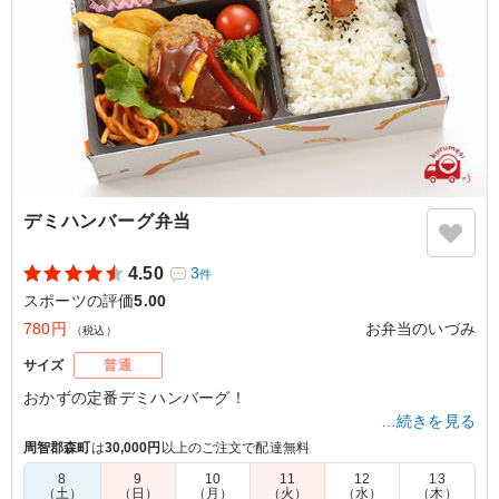
デミハンバーグ弁当
4.50
3
件
スポーツの評価
5.00
780円
お弁当のいづみ
（税込）
サイズ
普通
おかずの定番デミハンバーグ！
…続きを見る
周智郡森町
は
30,000円
以上のご注文で配達無料
5.0
8
9
10
11
12
13
（土）
（日）
（月）
（火）
（水）
（木）