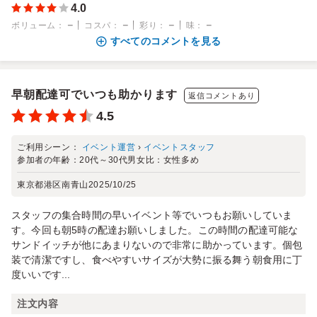
4.0
－
－
－
－
ボリューム
：
コスパ
：
彩り
：
味
：
すべてのコメントを見る
早朝配達可でいつも助かります
返信コメントあり
4.5
ご利用シーン：
イベント運営
›
イベントスタッフ
参加者の年齢：
20代～30代
男女比：
女性多め
東京都港区南青山
2025/10/25
スタッフの集合時間の早いイベント等でいつもお願いしていま
す。今回も朝5時の配達お願いしました。この時間の配達可能な
サンドイッチが他にあまりないので非常に助かっています。個包
装で清潔ですし、食べやすいサイズが大勢に振る舞う朝食用に丁
度いいです...
注文内容