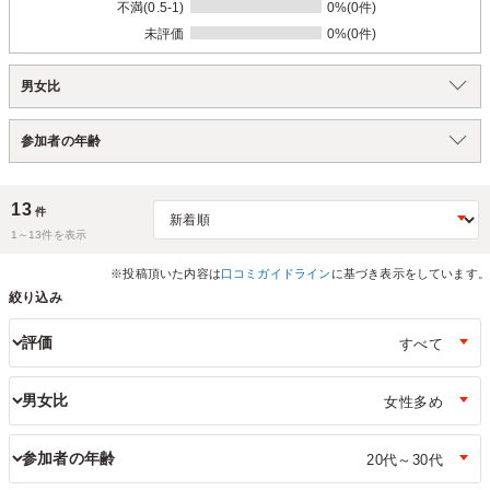
不満(0.5-1)
0%(0件)
未評価
0%(0件)
男女比
参加者の年齢
13
件
1～
13
件を表示
※投稿頂いた内容は
口コミガイドライン
に基づき表示をしています。
絞り込み
評価
男女比
参加者の年齢