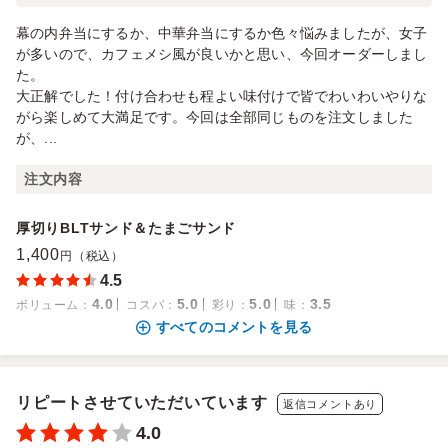
幕の内弁当にするか、中華弁当にするか色々悩みましたが、女子
が多いので、カフェメシ風が良いかと思い、今回オーダーしまし
た。
大正解でした！付け合わせも程よい味付けで皆でわいわいやりな
がら楽しめて大満足です。今回は全部同じものを注文しました
が、...
注文内容
厚切りBLTサンド＆たまごサンド
1,400
円（税込）
4.5
4.0
5.0
5.0
3.5
ボリューム
：
コスパ
：
彩り
：
味
：
すべてのコメントを見る
リピートさせていただいています
返信コメントあり
4.0