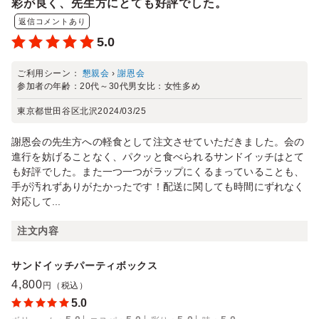
彩が良く、先生方にとても好評でした。
返信コメントあり
5.0
ご利用シーン：
懇親会
›
謝恩会
参加者の年齢：
20代～30代
男女比：
女性多め
東京都世田谷区北沢
2024/03/25
謝恩会の先生方への軽食として注文させていただきました。会の
進行を妨げることなく、パクッと食べられるサンドイッチはとて
も好評でした。また一つ一つがラップにくるまっていることも、
手が汚れずありがたかったです！配送に関しても時間にずれなく
対応して...
注文内容
サンドイッチパーティボックス
4,800
円（税込）
5.0