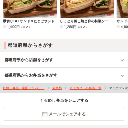
厚切りBLTサンド＆たまごサンド
しっとり蒸し鶏と卵の特製ソースサンド＆大葉香る和風たまごサンド
サンド
1,400円
1,280円
4,8
（税込）
（税込）
都道府県からさがす
都道府県から店舗をさがす
都道府県からお弁当をさがす
仕出し弁当・宅配デリバリー
東京都
マモカフェの弁当一覧
マモカフェ
くるめし弁当をシェアする
メールでシェアする