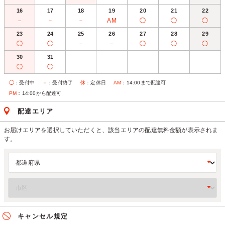
16
17
18
19
20
21
22
－
－
－
AM
◯
◯
◯
23
24
25
26
27
28
29
◯
◯
－
－
◯
◯
◯
30
31
◯
◯
◯
：受付中
－
：受付終了
休
：定休日
AM
：14:00まで配達可
PM
：14:00から配達可
配達エリア
お届けエリアを選択していただくと、該当エリアの配達無料金額が表示されま
す。
キャンセル規定