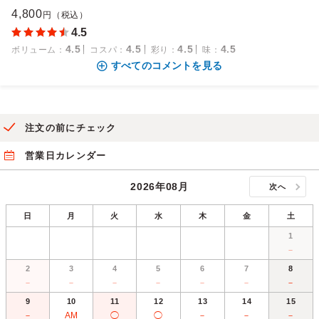
4,800
円（税込）
4.5
4.5
4.5
4.5
4.5
ボリューム
：
コスパ
：
彩り
：
味
：
すべてのコメントを見る
注文の前にチェック
営業日カレンダー
2026年08月
次へ
日
月
火
水
木
金
土
1
－
2
3
4
5
6
7
8
－
－
－
－
－
－
－
9
10
11
12
13
14
15
－
AM
◯
◯
－
－
－