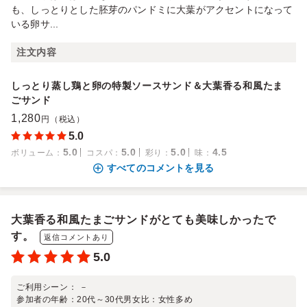
も、しっとりとした胚芽のパンドミに大葉がアクセントになって
いる卵サ...
注文内容
しっとり蒸し鶏と卵の特製ソースサンド＆大葉香る和風たま
ごサンド
1,280
円（税込）
5.0
5.0
5.0
5.0
4.5
ボリューム
：
コスパ
：
彩り
：
味
：
すべてのコメントを見る
大葉香る和風たまごサンドがとても美味しかったで
す。
返信コメントあり
5.0
ご利用シーン：
－
参加者の年齢：
20代～30代
男女比：
女性多め