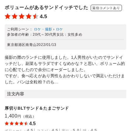
ボリュームがあるサンドイッチでした
返信コメントあり
4.5
ご利用シーン：
ロケ・撮影
›
ロケ
参加者の年齢：
20代～30代
男女比：
女性多め
東京都港区南青山
2022/01/13
撮影の際のランチに使用しました。1人男性がいたのでサンドイ
ッチだし、副菜もサラダですくなめかな？と思い、ボリューム的
に心配でしたので余分にオーダーしました。
ですが、食べ応えがあり男性もおかわりしないで満足いただけま
した。パンは全粒粉？のも...
注文内容
厚切りBLTサンド＆たまごサンド
1,400
円（税込）
4.5
4.5
4.5
5.0
4.5
ボリューム
：
コスパ
：
彩り
：
味
：