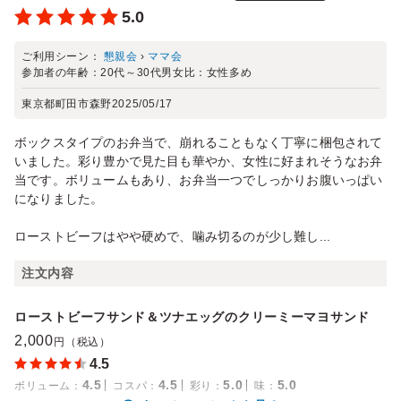
5.0
ご利用シーン：
懇親会
›
ママ会
参加者の年齢：
20代～30代
男女比：
女性多め
東京都町田市森野
2025/05/17
ボックスタイプのお弁当で、崩れることもなく丁寧に梱包されて
いました。彩り豊かで見た目も華やか、女性に好まれそうなお弁
当です。ボリュームもあり、お弁当一つでしっかりお腹いっぱい
になりました。
ローストビーフはやや硬めで、噛み切るのが少し難し...
注文内容
ローストビーフサンド＆ツナエッグのクリーミーマヨサンド
2,000
円（税込）
4.5
4.5
4.5
5.0
5.0
ボリューム
：
コスパ
：
彩り
：
味
：