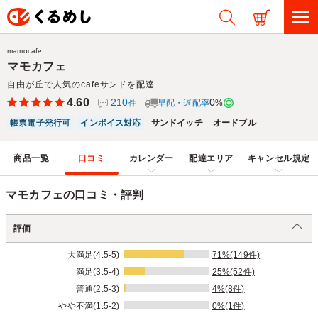
mamocafe
マモカフェ
自由が丘で人気のcafeサンドを配達
4.60
210
0
早配・遅配率
%
件
帳票電子発行可
インボイス対応
サンドイッチ
オードブル
商品一覧
口コミ
カレンダー
配達エリア
キャンセル規定
マモカフェの口コミ・評判
評価
大満足(4.5-5)
71%(149件)
満足(3.5-4)
25%(52件)
普通(2.5-3)
4%(8件)
やや不満(1.5-2)
0%(1件)