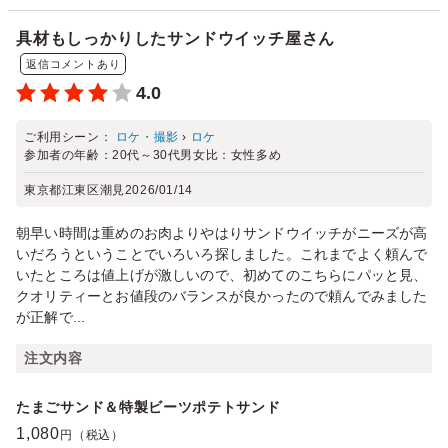
具材もしっかりしたサンドウイッチ屋さん
返信コメントあり
4.0
ご利用シーン：
ロケ・撮影
›
ロケ
参加者の年齢：
20代～30代
男女比：
女性多め
東京都江東区潮見
2026/01/14
朝早い時間は重めのお肉よりやはりサンドウイッチがニーズが高
いだろうということでいろいろ探しました。これまでよく頼んで
いたところは値上げが激しいので、初めてのこちらにパッと見、
クオリティーとお値段のバランスが良かったので頼んでみました
が正解で...
注文内容
たまごサンド＆特製ビーツポテトサンド
1,080
円（税込）