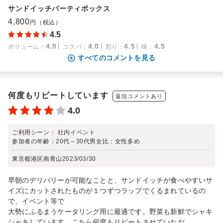
サンドイッチパーティボックス
4,800
円（税込）
4.5
4.0
4.0
4.5
4.5
ボリューム
：
コスパ
：
彩り
：
味
：
すべてのコメントを見る
何度もリピートしています
返信コメントあり
4.0
ご利用シーン：
社内イベント
参加者の年齢：
20代～30代
男女比：
女性多め
東京都港区南青山
2023/03/30
早朝のデリバリーが可能なことと、サンドイッチが食べやすいサ
イズにカットされたものが１つずつラップでくるまれているの
で、イベント等で
大勢にふるまうケータリング用に最適です。野菜も新鮮でシャキ
シャキしています。こちら何度もリピートさせていただ...