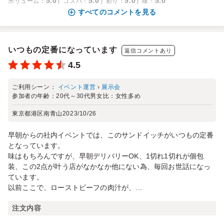
5.0
5.0
5.0
5.0
ボリューム
：
コスパ
：
彩り
：
味
：
すべてのコメントを見る
いつもの定番になっています
返信コメントあり
4.5
ご利用シーン：
イベント運営
›
展示会
参加者の年齢：
20代～30代
男女比：
女性多め
東京都港区南青山
2023/10/26
早朝からの社内イベントでは、このサンドイッチがいつもの定番
となっています。
味はもちろんですが、早朝デリバリーOK、1切れ1切れが個包
装、この2点が叶う店がなかなか他にない為、毎回お世話になっ
ています。
以前ここで、ローストビーフの肉汁が、...
注文内容