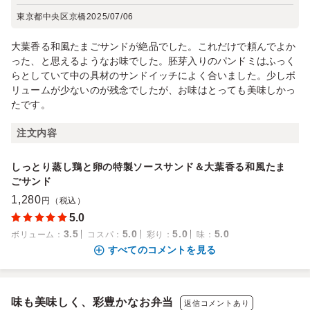
東京都中央区京橋
2025/07/06
大葉香る和風たまごサンドが絶品でした。これだけで頼んでよか
った、と思えるようなお味でした。胚芽入りのパンドミはふっく
らとしていて中の具材のサンドイッチによく合いました。少しボ
リュームが少ないのが残念でしたが、お味はとっても美味しかっ
たです。
注文内容
しっとり蒸し鶏と卵の特製ソースサンド＆大葉香る和風たま
ごサンド
1,280
円（税込）
5.0
3.5
5.0
5.0
5.0
ボリューム
：
コスパ
：
彩り
：
味
：
すべてのコメントを見る
味も美味しく、彩豊かなお弁当
返信コメントあり