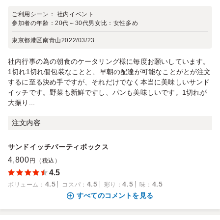
ご利用シーン：
社内イベント
参加者の年齢：
20代～30代
男女比：
女性多め
東京都港区南青山
2022/03/23
社内行事の為の朝食のケータリング様に毎度お願いしています。
1切れ1切れ個包装なことと、早朝の配達が可能なことがとが注文
するに至る決め手ですが、それだけでなく本当に美味しいサンド
イッチです。野菜も新鮮ですし、パンも美味しいです。1切れが
大振り...
注文内容
サンドイッチパーティボックス
4,800
円（税込）
4.5
4.5
4.5
4.5
4.5
ボリューム
：
コスパ
：
彩り
：
味
：
すべてのコメントを見る