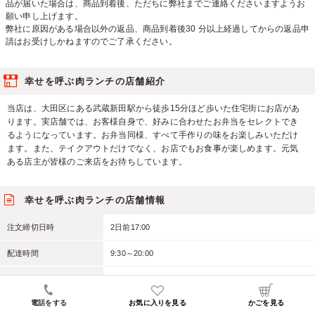
品が届いた場合は、商品到着後、ただちに弊社までご連絡くださいますようお
願い申し上げます。
弊社に原因がある場合以外の返品、商品到着後30 分以上経過してからの返品申
請はお受けしかねますのでご了承ください。
幸せを呼ぶ肉ランチの店舗紹介
当店は、大田区にある武蔵新田駅から徒歩15分ほど歩いた住宅街にお店があ
ります。実店舗では、お客様自身で、好みに合わせたお弁当をセレクトでき
るようになっています。お弁当同様、すべて手作りの味をお楽しみいただけ
ます。また、テイクアウトだけでなく、お店でもお食事が楽しめます。元気
ある店主が皆様のご来店をお待ちしています。
幸せを呼ぶ肉ランチの店舗情報
注文締切日時
2日前17:00
配達時間
9:30～20:00
配達時間幅
30分
電話をする
お気に入りを見る
かごを見る
配達無料金額
6,000円～57,000円