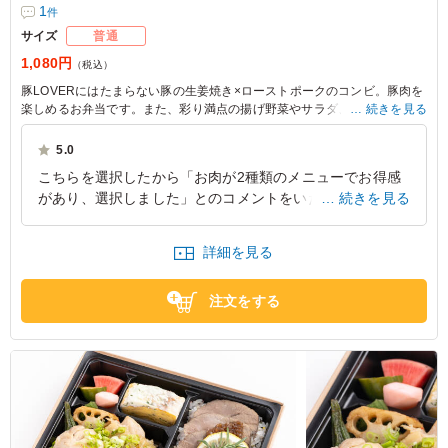
1
件
サイズ
普通
1,080円
（税込）
豚LOVERにはたまらない豚の生姜焼き×ローストポークのコンビ。豚肉を
楽しめるお弁当です。また、彩り満点の揚げ野菜やサラダ、そして選べる
続きを見る
自家製ドレッシングもお楽しみいただけます。
5.0
※野菜は時期によって変わる場合がございます。
こちらを選択したから「お肉が2種類のメニューでお得感
※ご飯の種類を下記プルダウンよりお選びください。
があり、選択しました」とのコメントをいただきました。
続きを見る
また、2種類のメニューを楽しめるので、最後まで飽きる
ことなくお弁当をの楽しめましたとのお声をいただきまし
詳細を見る
た。
東京都渋谷区代々木
2026/06/30
注文をする