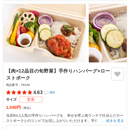
【肉×12品目の旬野菜】手作りハンバーグ×ロー
ストポーク
商品番号：
79336
4.63
4
件
サイズ
普通
1,080円
（税込）
当店No.1人気の手作りハンバーグを、幸せを呼ぶ肉ランチで仕込んだロー
ストポークとのコンビでお召し上がりいただけます。手作りのトマトソー
続きを見る
スはハンバーグに、シャリアピンソースはローストポークにたっぷりおか