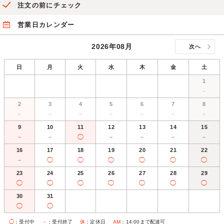
注文の前にチェック
営業日カレンダー
2026年08月
次へ
日
月
火
水
木
金
土
1
－
2
3
4
5
6
7
8
－
－
－
－
－
－
－
9
10
11
12
13
14
15
－
－
◯
－
－
－
－
16
17
18
19
20
21
22
－
◯
◯
◯
◯
◯
◯
23
24
25
26
27
28
29
◯
◯
◯
◯
◯
◯
◯
30
31
◯
◯
◯
：受付中
－
：受付終了
休
：定休日
AM
：14:00まで配達可