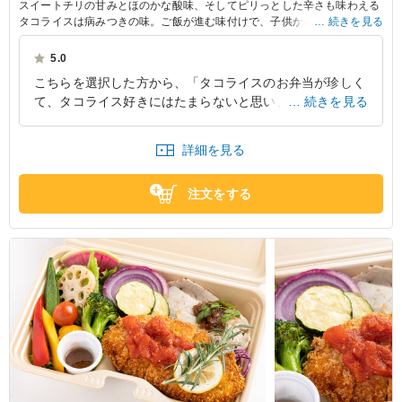
スイートチリの甘みとほのかな酸味、そしてピリっとした辛さも味わえる
タコライスは病みつきの味。ご飯が進む味付けで、子供から大人まで様々
続きを見る
な年代でお楽しみいただける商品です。
5.0
※野菜は時期によって変わる場合がございます。
こちらを選択した方から、「タコライスのお弁当が珍しく
て、タコライス好きにはたまらないと思い、選択しまし
続きを見る
た。」とのお声をいただきました。甘辛いチリソースが食
欲をそそる良いお味でしたとのことでした。お野菜も豊富
詳細を見る
で良かったですとのこと。
東京都渋谷区代々木
2026/06/30
注文をする