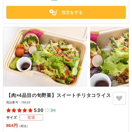
東京都大田区下丸子
2026/07/14
注文をする
【肉×4品目の旬野菜】スイートチリタコライス
商品番号：
79333
5.00
3
件
サイズ
普通
864円
（税込）