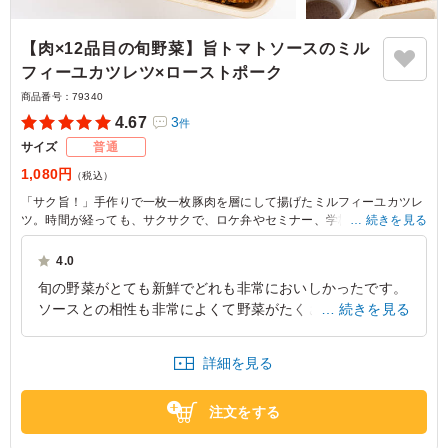
【肉×12品目の旬野菜】旨トマトソースのミル
フィーユカツレツ×ローストポーク
商品番号：
79340
4.67
3
件
サイズ
普通
1,080円
（税込）
「サク旨！」手作りで一枚一枚豚肉を層にして揚げたミルフィーユカツレ
ツ。時間が経っても、サクサクで、ロケ弁やセミナー、学校関係のお弁当
続きを見る
にオススメ。自家製のローストポークと一緒にお召し上がりください。
4.0
※野菜は時期によって変わる場合がございます。
旬の野菜がとても新鮮でどれも非常においしかったです。
※ご飯の種類を下記プルダウンよりお選びください。
ソースとの相性も非常によくて野菜がたくさんとれてとて
続きを見る
もよかったです。ミルフィーユカツレツもトマトソースと
とてもマッチしていてこちらも美味しかったです。
詳細を見る
東京都文京区本郷
2026/08/02
注文をする