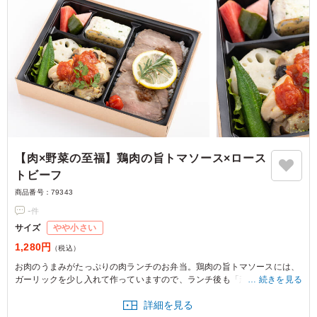
【肉×野菜の至福】鶏肉の旨トマソース×ロース
トビーフ
商品番号：
79343
-
件
サイズ
やや小さい
1,280円
（税込）
お肉のうまみがたっぷりの肉ランチのお弁当。鶏肉の旨トマソースには、
ガーリックを少し入れて作っていますので、ランチ後も「頑張ろう！」と
続きを見る
思える逸品。自家製ローストビーフと一緒にお楽しみください。
詳細を見る