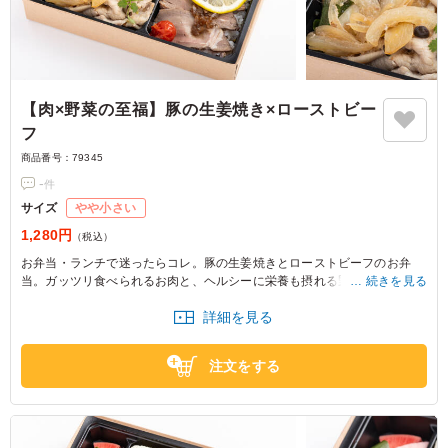
【肉×野菜の至福】豚の生姜焼き×ローストビー
フ
商品番号：
79345
-
件
サイズ
やや小さい
1,280円
（税込）
お弁当・ランチで迷ったらコレ。豚の生姜焼きとローストビーフのお弁
当。ガッツリ食べられるお肉と、ヘルシーに栄養も摂れる野菜中心のおか
続きを見る
ず。肉ランチのお肉×新鮮野菜のお弁当をお召し上がりください。
詳細を見る
※野菜は時期によって変わる場合がございます。
※ご飯の種類を下記プルダウンよりお選びください。
注文をする