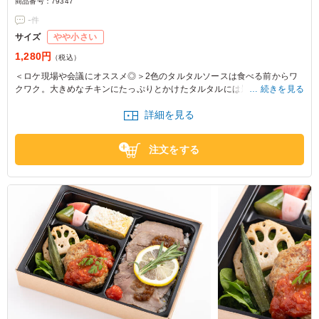
商品番号：
79347
-
件
サイズ
やや小さい
1,280円
（税込）
＜ロケ現場や会議にオススメ◎＞2色のタルタルソースは食べる前からワ
クワク。大きめなチキンにたっぷりとかけたタルタルには最高の一言。チ
続きを見る
キン南蛮と自家製ローストビーフ、新鮮野菜をお楽しみください。
詳細を見る
※野菜は時期によって変わる場合がございます。
※ご飯の種類を下記プルダウンよりお選びください。
注文をする