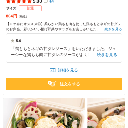
5.00
4
件
サイズ
普通
864円
（税込）
【ロケ弁にオススメ◎】柔らかい鶏もも肉を使った鶏ももとネギの甘ダレ
のお弁当。彩りがいい揚げ野菜やサラダもお楽しみいただけるお肉×野菜
続きを見る
のランチ弁当です。
5.0
※野菜は時期によって変わる場合がございます。
「鶏ももとネギの甘ダレソース」をいただきました。ジュ
ーシーな鶏もも肉に甘ダレのソースがよく絡み、ご飯が進
続きを見る
む味付けでとても美味しかったです。旬の野菜が4品目も
入っており、彩りも良く栄養バランスの良さを感じまし
詳細を見る
た。
東京都大田区下丸子
2026/07/14
注文をする