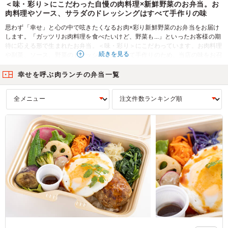
＜味・彩り＞にこだわった自慢の肉料理×新鮮野菜のお弁当。お
肉料理やソース、サラダのドレッシングはすべて手作りの味
思わず「幸せ」と心の中で呟きたくなるお肉×彩り新鮮野菜のお弁当をお届け
します。「ガッツリお肉料理を食べたいけど、野菜も...」といったお客様の期
待に応える形で生まれたお弁当。＜味・彩り＞にこだわっています。お肉料理
続きを見る
や副菜、ソース、野菜のドレッシングはすべて手作りのため、当店の味をお召
し上がりいただけます。新鮮な野菜を仕入れ、味だけでなく、見て楽しめるお
弁当にしました。ロケ現場やセミナー、会議など幅広いシーンにオススメです
幸せを呼ぶ肉ランチの弁当一覧
◎