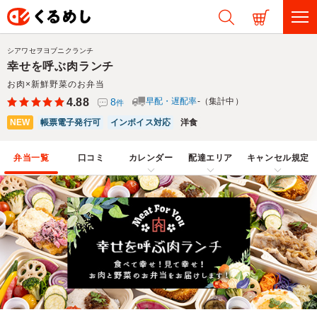
シアワセヲヨブニクランチ
幸せを呼ぶ肉ランチ
お肉×新鮮野菜のお弁当
4.88
8
早配・遅配率
-（集計中）
件
NEW
帳票電子発行可
インボイス対応
洋食
弁当一覧
口コミ
カレンダー
配達エリア
キャンセル規定