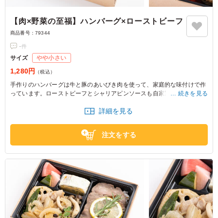
【肉×野菜の至福】ハンバーグ×ローストビーフ
商品番号：
79344
-
件
サイズ
やや小さい
1,280円
（税込）
手作りのハンバーグは牛と豚のあいびき肉を使って、家庭的な味付けで作
っています。ローストビーフとシャリアピンソースも自家製。家庭的な味
続きを見る
わいのハンバーグと、本格的な味わいのローストビーフの両方をお楽しみ
詳細を見る
くださいませ。
※野菜は時期によって変わる場合がございます。
注文をする
※ご飯の種類を下記プルダウンよりお選びください。