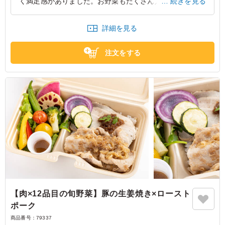
く満足感がありました。お野菜もたくさん入っているので
続きを見る
健康的なお弁当でした。また彩りもよく目でも楽しめまし
た」との感想をいただきました。
詳細を見る
東京都渋谷区代々木
2026/06/30
注文をする
【肉×12品目の旬野菜】豚の生姜焼き×ロースト
ポーク
商品番号：
79337