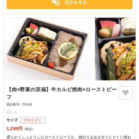
注文をする
【肉×野菜の至福】牛カルビ焼肉×ローストビー
フ
商品番号：
79348
-
件
サイズ
やや小さい
1,280円
（税込）
柔らかくしっとりしたローストビーフと、肉のうまみがダイレクトに味わ