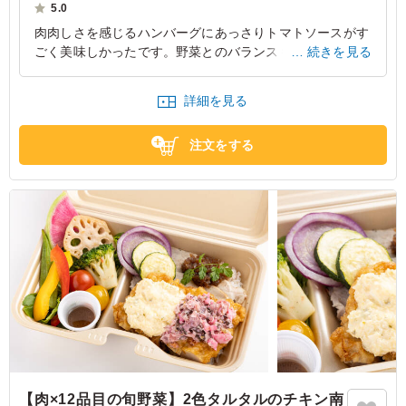
けしています。
5.0
肉肉しさを感じるハンバーグにあっさりトマトソースがす
※野菜は時期によって変わる場合がございます。
ごく美味しかったです。野菜とのバランスもよく、重たさ
続きを見る
※ご飯の種類を下記プルダウンよりお選びください。
をあまり感じずに食べ切ることができました。あと、とて
も大事なことなんですが、、お米がおいしかったです。パ
詳細を見る
サつかずべちゃっとせず、程よい甘みもあり、、、しっか
りとした量が入っていましたが、とても最後までおいしか
注文をする
ったです。ローストポークもお弁当の中で良いアクセント
になっており、いい仕事してますね！
東京都新宿区舟町
2026/07/16
【肉×12品目の旬野菜】2色タルタルのチキン南