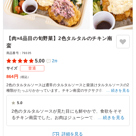
【肉×4品目の旬野菜】2色タルタルのチキン南
蛮
商品番号：
79335
5.00
2
件
サイズ
普通
864円
（税込）
2色のタルタルソースは通常のタルタルソースと柴漬けタルタルソースの2
種類がたっぷりかかっています。チキン南蛮のサクサク衣とジューシーな
続きを見る
お肉をお楽しみいただけます。
5.0
※野菜は時期によって変わる場合がございます。
2色のタルタルソースが見た目にも鮮やかで、食欲をそそ
るチキン南蛮でした。お肉はジューシーで、程よい酸味の
続きを見る
甘酢と濃厚なタルタルソースの相性が抜群です。4品の旬
野菜も摂れて、大満足の食べ応えでした。
詳細を見る