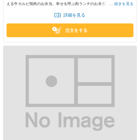
える牛カルビ焼肉のお弁当。幸せを呼ぶ肉ランチのお弁当はロケ現場はも
続きを見る
ちろん、会議用のお弁当としても大活躍間違いなしのお弁当です。新鮮な
詳細を見る
野菜と一緒にお召し上がりください。
※野菜は時期によって変わる場合がございます。
注文をする
※ご飯の種類を下記プルダウンよりお選びください。