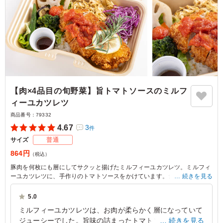
【肉×4品目の旬野菜】旨トマトソースのミルフ
ィーユカツレツ
商品番号：
79332
4.67
3
件
サイズ
普通
864円
（税込）
豚肉を何枚にも層にしてサクッと揚げたミルフィーユカツレツ。ミルフィ
ーユカツレツに、手作りのトマトソースをかけています。食が進むボリュ
続きを見る
ームたっぷりのお弁当。ロケ・イベントにオススメです◎
5.0
※野菜は時期によって変わる場合がございます。
ミルフィーユカツレツは、お肉が柔らかく層になっていて
ジューシーでした。旨味の詰まったトマトソースがさっぱ
続きを見る