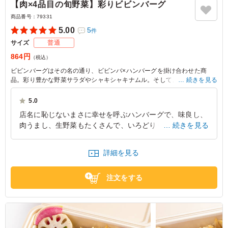
【肉×4品目の旬野菜】彩りビビンバーグ
商品番号：
79331
5.00
5
件
サイズ
普通
864円
（税込）
ビビンバーグはその名の通り、ビビンバ×ハンバーグを掛け合わせた商
品。彩り豊かな野菜サラダやシャキシャキナムル。そして、お肉のうまみ
続きを見る
を詰め込んだ手作りハンバーグをお楽しみください。
5.0
※野菜は時期によって変わる場合がございます。
店名に恥じないまさに幸せを呼ぶハンバーグで、味良し、
肉うまし、生野菜もたくさんで、いろどりも良く、ライス
続きを見る
とのバランスも丁度よかったです。猛暑日でしたが、食欲
が進み、又、頼みたくなりました。
詳細を見る
東京都大田区下丸子
2026/08/02
注文をする