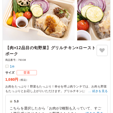
【肉×12品目の旬野菜】グリルチキン×ロースト
ポーク
商品番号：
79338
1
件
サイズ
普通
1,080円
（税込）
お肉をたっぷり！野菜もたっぷり！幸せを呼ぶ肉ランチでは、お肉も野菜
もたっぷりとお召し上がりいただけます。グリルチキンは和風ステーキソ
続きを見る
ース、ローストポークはシャリアピンソースでお届けします。
5.0
※野菜は時期によって変わる場合がございます。
こちらを選択したから「お肉が2種類も入っていて、すご
※ご飯の種類を下記プルダウンよりお選びください。