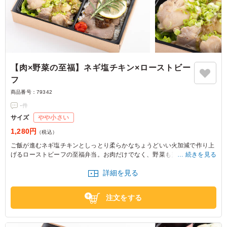
【肉×野菜の至福】ネギ塩チキン×ローストビー
フ
商品番号：
79342
-
件
サイズ
やや小さい
1,280円
（税込）
ご飯が進むネギ塩チキンとしっとり柔らかなちょうどいい火加減で作り上
げるローストビーフの至福弁当。お肉だけでなく、野菜も美味しい肉ラン
続きを見る
チのお弁当をお召し上がりください。
詳細を見る
※野菜は時期によって変わる場合がございます。
※ご飯の種類を下記プルダウンよりお選びください。
注文をする