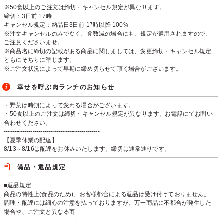
※50食以上のご注文は締切・キャンセル規定が異なります。
締切：3日前 17時
キャンセル規定：納品日3日前 17時以降 100%
※注文キャンセルのみでなく、食数減の場合にも、規定が適用されますので、
ご注意くださいませ。
※商品名に締切の記載がある商品に関しましては、変更締切・キャンセル規定
ともにそちらに準じます。
※ご注文状況によって早期に締め切らせて頂く場合がございます。
幸せを呼ぶ肉ランチのお知らせ
・野菜は時期によって変わる場合がございます。
・50食以上のご注文は締切・キャンセル規定が異なります。お電話にてお問い
合わせください。
-----------------------------------------------
【夏季休業の配達】
8/13～8/16は配達をお休みいたします。締切は通常通りです。
備品・返品規定
■返品規定
商品の特性上(⾷品のため)、お客様都合による返品は受け付けておりません。
調理・配達には細⼼の注意を払っておりますが、万⼀商品に不都合が発⽣した
場合や、ご注⽂と異なる商