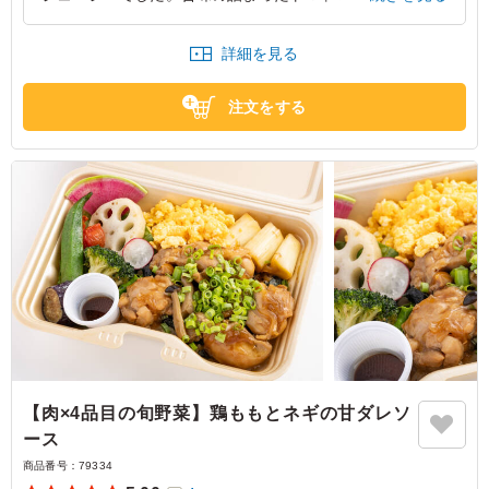
りと仕上げてくれて、最後まで美味しくいただけます。彩
り豊かな旬の野菜とのバランスも最高です。
詳細を見る
東京都大田区下丸子
2026/07/14
注文をする
【肉×4品目の旬野菜】鶏ももとネギの甘ダレソ
ース
商品番号：
79334