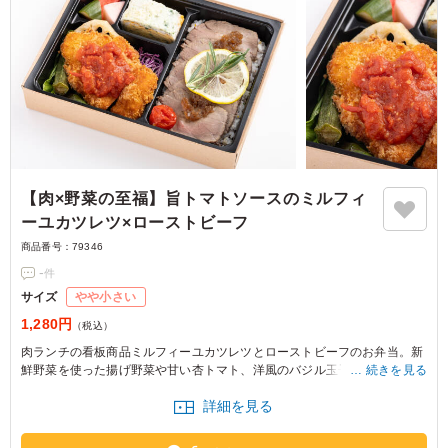
【肉×野菜の至福】旨トマトソースのミルフィ
ーユカツレツ×ローストビーフ
商品番号：
79346
-
件
サイズ
やや小さい
1,280円
（税込）
肉ランチの看板商品ミルフィーユカツレツとローストビーフのお弁当。新
鮮野菜を使った揚げ野菜や甘い杏トマト、洋風のバジル玉子焼き、ピクル
続きを見る
スなどお肉とお野菜の両方食べることができます。
詳細を見る
※野菜は時期によって変わる場合がございます。
※ご飯の種類を下記プルダウンよりお選びください。