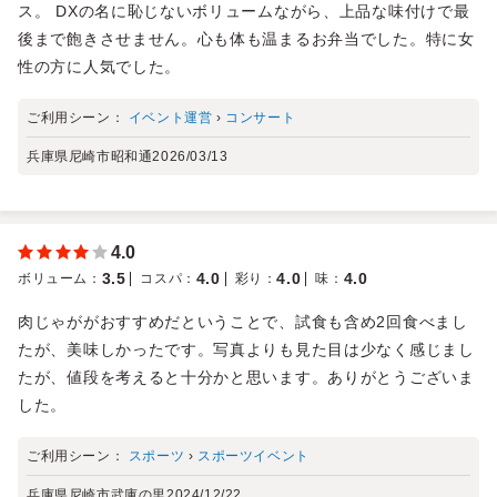
ス。 DXの名に恥じないボリュームながら、上品な味付けで最
後まで飽きさせません。心も体も温まるお弁当でした。特に女
性の方に人気でした。
ご利用シーン：
イベント運営
›
コンサート
兵庫県尼崎市昭和通
2026/03/13
4.0
3.5
4.0
4.0
4.0
ボリューム
：
コスパ
：
彩り
：
味
：
肉じゃががおすすめだということで、試食も含め2回食べまし
たが、美味しかったです。写真よりも見た目は少なく感じまし
たが、値段を考えると十分かと思います。ありがとうございま
した。
ご利用シーン：
スポーツ
›
スポーツイベント
兵庫県尼崎市武庫の里
2024/12/22