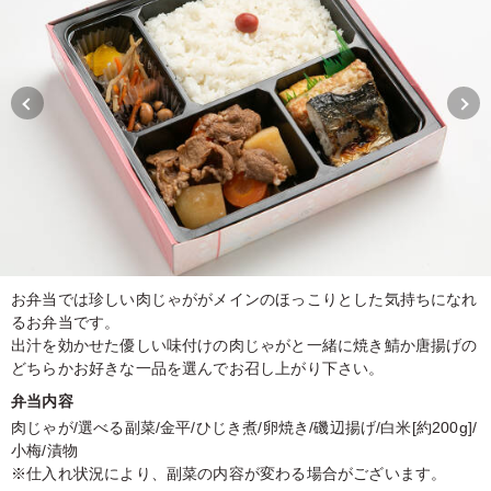
お弁当では珍しい肉じゃががメインのほっこりとした気持ちになれ
るお弁当です。
出汁を効かせた優しい味付けの肉じゃがと一緒に焼き鯖か唐揚げの
どちらかお好きな一品を選んでお召し上がり下さい。
弁当内容
肉じゃが/選べる副菜/金平/ひじき煮/卵焼き/磯辺揚げ/白米[約200g]/
小梅/漬物
※仕入れ状況により、副菜の内容が変わる場合がございます。