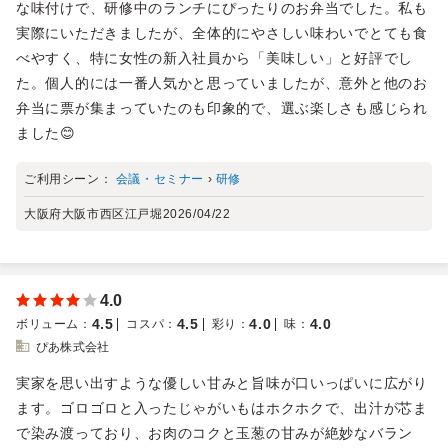
な味付けで、研修中のランチにぴったりのお弁当でした。私も
実際にいただきましたが、全体的にやさしい味わいでとても食
べやすく、特に女性の新入社員から「美味しい」と好評でし
た。個人的には一番人気かと思っていましたが、意外と他のお
弁当に票が集まっていたのも印象的で、選ぶ楽しさも感じられ
ました😊
ご利用シーン：
会議・セミナー
›
研修
大阪府大阪市西区江戸堀
2026/04/22
4.0
4.5
4.5
4.0
4.0
ボリューム
：
コスパ
：
彩り
：
味
：
ぴあ株式会社
実家を思い出すような優しい甘みと旨味が口いっぱいに広がり
ます。ゴロゴロと入ったじゃがいもはホクホクで、出汁が芯ま
で染み渡っており、お肉のコクと玉葱の甘みが絶妙なバラン