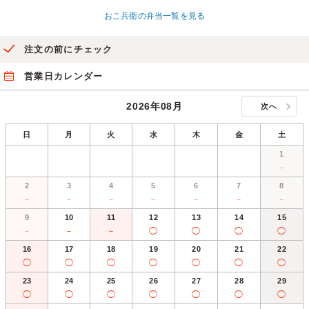
おこ兵衛の弁当一覧を見る
注文の前にチェック
営業日カレンダー
2026年08月
次へ
日
月
火
水
木
金
土
1
－
2
3
4
5
6
7
8
－
－
－
－
－
－
－
9
10
11
12
13
14
15
－
－
－
◯
◯
◯
◯
16
17
18
19
20
21
22
◯
◯
◯
◯
◯
◯
◯
23
24
25
26
27
28
29
◯
◯
◯
◯
◯
◯
◯