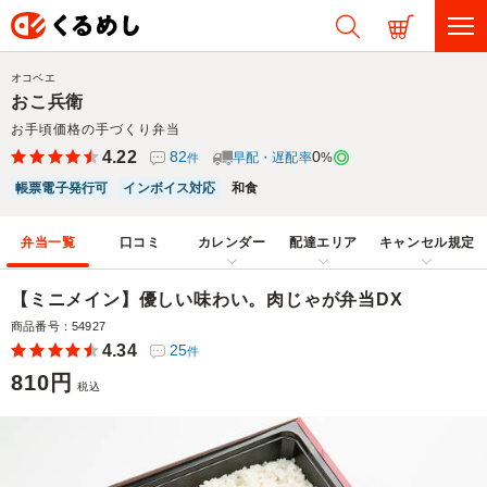
オコベエ
おこ兵衛
お手頃価格の手づくり弁当
4.22
82
0
早配・遅配率
%
件
帳票電子発行可
インボイス対応
和食
弁当一覧
口コミ
カレンダー
配達エリア
キャンセル規定
【ミニメイン】優しい味わい。肉じゃが弁当DX
商品番号：54927
4.34
25
件
810円
税込