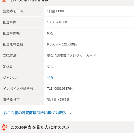
注文締切日時
1日前11:00
配達時間
10:00～18:00
配達時間幅
60分
配達無料金額
9,000円～121,000円
支払方法
現金 / 請求書 / クレジットカード
定休日
なし
ジャンル
和食
インボイス登録番号
T1140001031764
電子発行可
請求書 / 領収書
おこ兵衛の特定商取引法に基づく表記
このお弁当を見た人にオススメ