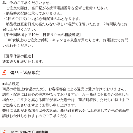
為、予めご了承くださいませ。
・ご注文の際は、当日繋がる携帯電話番号を必ずご登録ください。
・納品時の配膳は承っておりません。
・1回のご注文につき1か所配達のみとなります。
・納品後は直射日光の当たらない涼しい場所で保管いただき、2時間以内にお
召し上がりください。
【甲子園球場まで10分！日替り弁当の相談可能】
・100食以上のご注文は締切・キャンセル規定が異なります。お電話にてお問
い合わせください。
-----------------------------------------------
【夏季休業の配達】
通常通り配達いたします。
備品・返品規定
■返品規定
商品の特性上(食品のため)、お客様都合による返品は受け付けておりません。
調理・配達には細心の注意を払っておりますが、万一商品に不都合が発生した
場合や、ご注文と異なる商品が届いた場合は、商品到着後、ただちに弊社まで
ご連絡くださいますようお願い申し上げます。
弊社に原因がある場合以外の返品、商品到着後30分以上経過してからの返品申
請はお受けしかねますのでご了承ください。
おこ兵衛の店舗情報