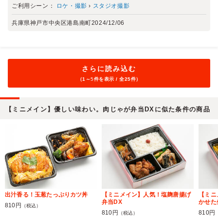
ご利用シーン：
ロケ・撮影
›
スタジオ撮影
兵庫県神戸市中央区港島南町
2024/12/06
さらに読み込む
（1～
5
件を表示 / 全25件）
【ミニメイン】優しい味わい。肉じゃが弁当DXに似た条件の商品
出汁香る！玉葱たっぷりカツ丼
【ミニメイン】人気！塩麹唐揚げ
【ミニ
弁当DX
かせた
810円
（税込）
810円
810円
（税込）