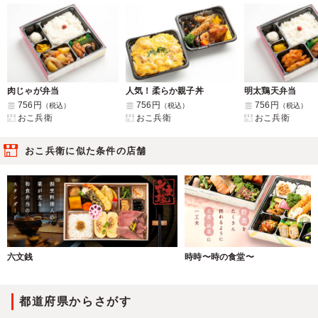
肉じゃが弁当
人気！柔らか親子丼
明太鶏天弁当
756円
756円
756円
（税込）
（税込）
（税込）
おこ兵衛
おこ兵衛
おこ兵衛
おこ兵衛に似た条件の店舗
六文銭
時時〜時の食堂〜
都道府県からさがす