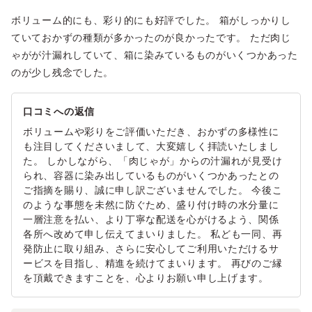
ボリューム的にも、彩り的にも好評でした。 箱がしっかりし
ていておかずの種類が多かったのが良かったです。 ただ肉じ
ゃがが汁漏れしていて、箱に染みているものがいくつかあった
のが少し残念でした。
口コミへの返信
ボリュームや彩りをご評価いただき、おかずの多様性に
も注目してくださいまして、大変嬉しく拝読いたしまし
た。 しかしながら、「肉じゃが」からの汁漏れが見受け
られ、容器に染み出しているものがいくつかあったとの
ご指摘を賜り、誠に申し訳ございませんでした。 今後こ
のような事態を未然に防ぐため、盛り付け時の水分量に
一層注意を払い、より丁寧な配送を心がけるよう、関係
各所へ改めて申し伝えてまいりました。 私ども一同、再
発防止に取り組み、さらに安心してご利用いただけるサ
ービスを目指し、精進を続けてまいります。 再びのご縁
を頂戴できますことを、心よりお願い申し上げます。