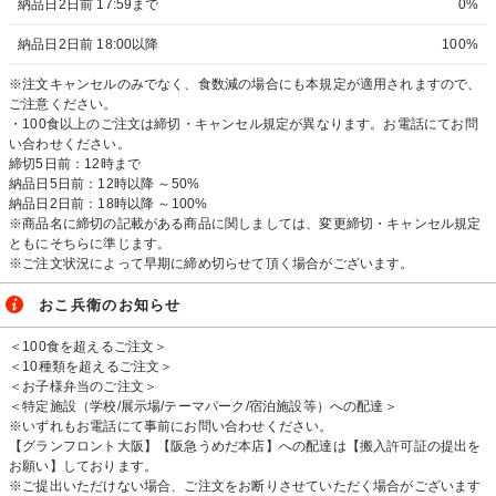
納品日2日前 17:59まで
0%
納品日2日前 18:00以降
100%
※注文キャンセルのみでなく、食数減の場合にも本規定が適用されますので、
ご注意ください。
・100食以上のご注文は締切・キャンセル規定が異なります。お電話にてお問
い合わせください。
締切5日前：12時まで
納品日5日前：12時以降 ～50%
納品日2日前：18時以降 ～100%
※商品名に締切の記載がある商品に関しましては、変更締切・キャンセル規定
ともにそちらに準じます。
※ご注文状況によって早期に締め切らせて頂く場合がございます。
おこ兵衛のお知らせ
＜100食を超えるご注文＞
＜10種類を超えるご注文＞
＜お子様弁当のご注文＞
＜特定施設（学校/展示場/テーマパーク/宿泊施設等）への配達＞
※いずれもお電話にて事前にお問い合わせください。
【グランフロント大阪】【阪急うめだ本店】への配達は【搬入許可証の提出を
お願い】しております。
※ご提出いただけない場合、ご注文をお断りさせていただく場合がございます