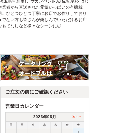
埼玉県草加市)、サガンべジさん(佐賀県)をはじ
や業者から直送された元気いっぱいの有機栽
用。ひとつひとつ丁寧にお店でお作りしており
うでない方も皆さんが楽しんでいただけるお店
おもてなしなど様々なシーンに◎
ご注文の前にご確認ください
営業日カレンダー
2026年08月
次へ
日
月
火
水
木
金
土
1