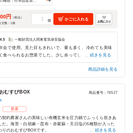
～4人前となります。
皿/紙おしぼり/楊枝の追加は「ご飯の種類」プルダウンよりお
ください。
500円
（税込）
かごに入れる
お気に入り
注文数：
1
個
4.5
一般財団法人関東電気保安協会
年会で使用。見た目もきれいで、量も多く、冷めても美味
く食べられるお惣菜でした。少し余ってしまうくらいボリ
続きを見る
ームたっぷりでしたので、人数より少し少なめくらいの注
商品詳細を見る
が吉かもしれません。 注文も簡単で、配送も時間をピッ
リ守ってくださったので非常に助かりました。おいしかっ
です。
おむすびBOX
商品番号
：
76527
東京都千代田区岩本町
2026/01/06
件
ズ
普通
の契約農家さんの美味しい有機玄米を圧力鍋でふっくら炊きあ
した。海苔・白胡麻・昆布・赤紫蘇・天日塩の5種類が入った
わりのおむすびBOXです。
続きを見る