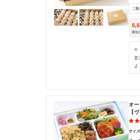
※1
※取
選び
5,
最低
玄
よ
ー
材
オー
【ヴ
サイ