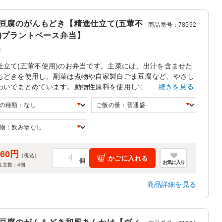
豆腐のがんもどき【精進仕立て(五葷不
商品番号
：
78592
)プラントベース弁当】
件
仕立て(五葷不使用)のお弁当です。主菜には、出汁を含ませた
もどきを使用し、副菜は煮物や自家製白ごま豆腐など、やさし
わいでまとめています。動物性原料を使用していないので、ヴ
続きを見る
ガン食や精進料理をお求めのお客様にも安心してご利用いただ
す。
160円
（税込）
かごに入れる
お気に入り
注文数：
4
個
商品詳細を見る