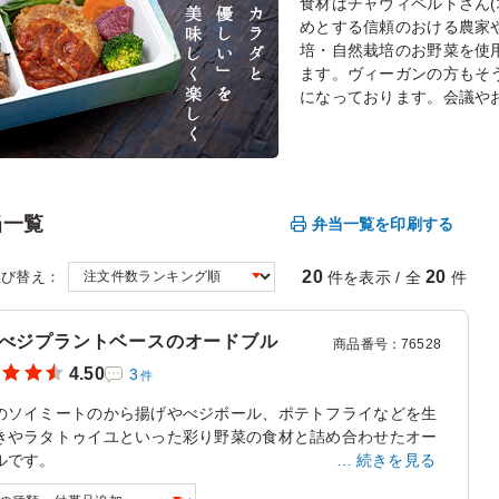
食材はチャヴィペルトさん(
めとする信頼のおける農家
培・自然栽培のお野菜を使
ます。ヴィーガンの方もそ
になっております。会議や
当一覧
弁当一覧を印刷する
20
20
件を表示 / 全
件
並び替え：
べジプラントベースのオードブル
商品番号
：
76528
4.50
3
件
のソイミートのから揚げやべジボール、ポテトフライなどを生
きやラタトゥイユといった彩り野菜の食材と詰め合わせたオー
ルです。
続きを見る