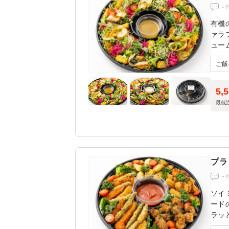
-
有機
ァラ
ュー
※5
※取
選び
5,
最低
プラ
-
ソイ
ード
ラッ
用い