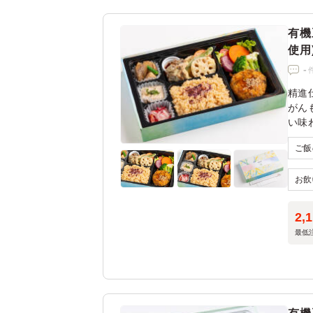
有機
使用
-
精進
がん
い味
ィー
けま
2,
最低