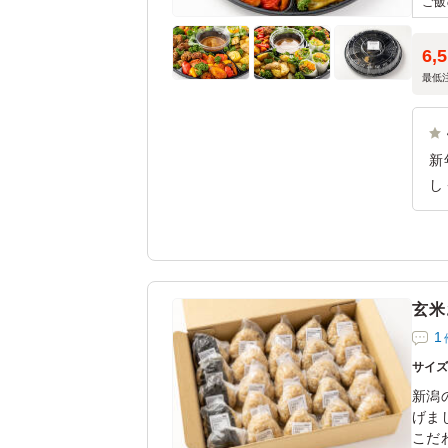
※3
※取
選び
6,
最低
新
し
ュ
文
タ
た
玄米
1
サイ
新潟
げま
こだ