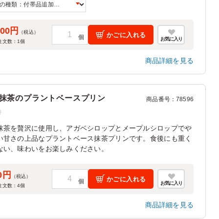
～6人前となります。
皿/紙おしぼり/楊枝の追加は「ご飯の種類」プルダウンよりお
500円
（税込）
かごに入れる
ください。
お気に入り
注文数：
1
個
商品詳細を見る
抹茶のプラントベースプリン
商品番号
：
78596
件
抹茶を贅沢に使用し、アガベシロップとメープルシロップでや
い甘さの上品なプラントベース抹茶プリンです。食後にも重く
ない、味わいをお楽しみください。
0円
（税込）
かごに入れる
お気に入り
注文数：
4
個
商品詳細を見る