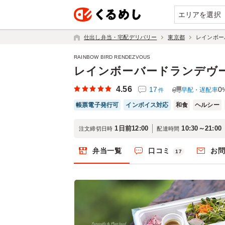
エリアを選択
仕出し弁当・宅配デリバリー
東京都
レインボー
RAINBOW BIRD RENDEZVOUS
レインボーバードランデヴー
4.56
17
0
早配・遅配率
件
帳票電子発行可
インボイス対応
和食
ヘルシー
1日前12:00
10:30～21:00
注文締切日時
配達時間
弁当一覧
口コミ
お
17