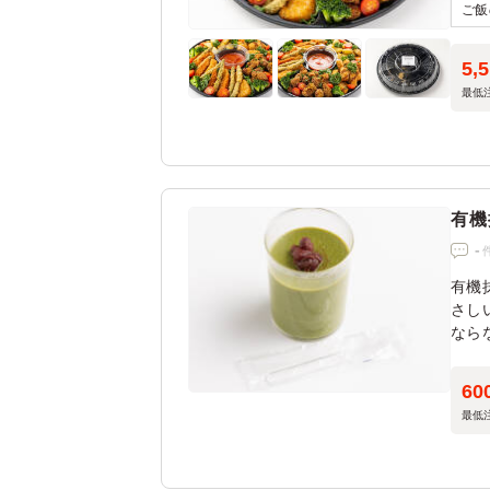
※5
※取
5,
選び
最低
有機
-
有機
さし
なら
60
最低