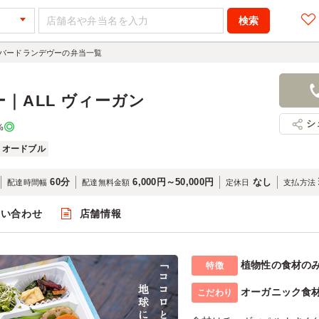
バードランデヴーの弁当一覧
｜ALL ヴィーガン
シ
%
オードブル
60分
6,000円～50,000円
なし
配達時間幅
配達無料金額
定休日
支払方法
問い合わせ
店舗情報
植物性の食材の
特徴
オーガニック食
こだわり