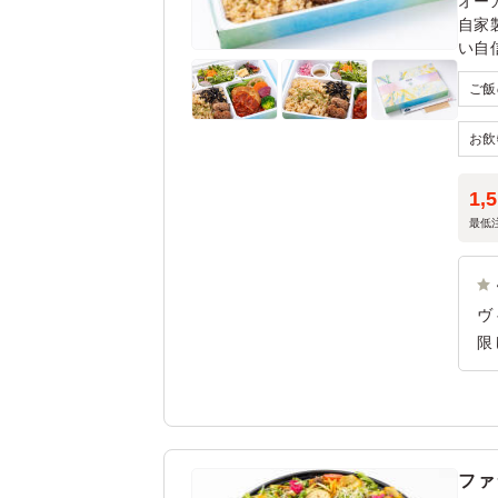
オー
自家
い自
リと
い。
1,
最低
ヴ
限
こ
す
ファ