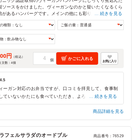
ガニック認証取得のヴィーガンハンバーグにじっくり煮込んだ
製ソースをかけました。ヴィーガンなのかと疑いたくなるくら
信があるハンバーグです。メインの他にも彩り豊かな自家製デ
続きを見る
共にレインボーバードランデヴーのこだわりをお楽しみくださ
どんなシーンにもおすすめできるお弁当です。
500円
（税込）
かごに入れる
お気に入り
注文数：
4
個
4.5
ィーガン対応のお弁当ですが、口コミを拝見して、食事制
していないかたにも食べていただき、よろこばれました。
続きを見る
れからもぜひローテーションにいれさせていただきたいで
商品詳細を見る
。
東京都港区六本木
2025/06/12
ラフェルサラダのオードブル
商品番号
：
76529