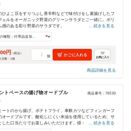
件
のひよこ豆をすりつぶし香辛料などで味付けをし素揚げしたフ
フェルをオーガニック野菜のグリーンサラダとご一緒に。ボリ
ム感のある彩り野菜のサラダです。
続きを見る
～6人前となります。
皿/紙おしぼり/楊枝の追加は「ご飯の種類」プルダウンよりお
ください。
500円
（税込）
かごに入れる
お気に入り
注文数：
1
個
商品詳細を見る
ントベースの揚げ物オードブル
商品番号
：
76530
件
ミートのから揚げ、ポテトフライ、車麩カツなどフィンガーフ
のオードブルです。酸化しにくい米油を使用しているため、サ
とした口当たりでお楽しみいただけます。様々なシーンでご利
続きを見る
ただけます。