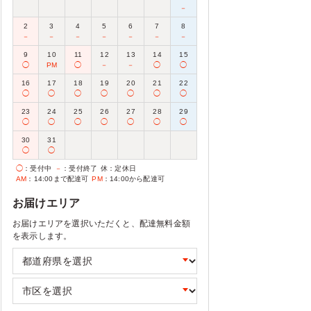
－
2
3
4
5
6
7
8
－
－
－
－
－
－
－
9
10
11
12
13
14
15
◯
PM
◯
－
－
◯
◯
16
17
18
19
20
21
22
◯
◯
◯
◯
◯
◯
◯
23
24
25
26
27
28
29
◯
◯
◯
◯
◯
◯
◯
30
31
◯
◯
◯
：受付中
－
：受付終了
休
：定休日
AM
：14:00まで配達可
PM
：14:00から配達可
お届けエリア
お届けエリアを選択いただくと、配達無料金額
を表示します。