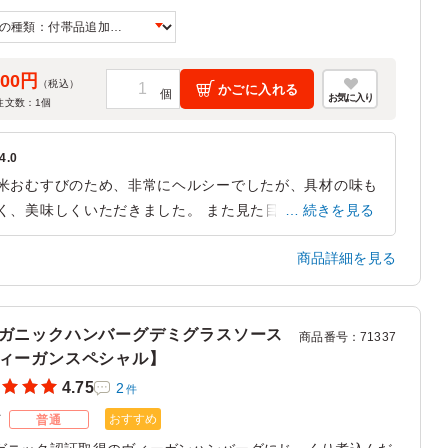
0～12人前となります。
皿/紙おしぼり/楊枝の追加は「ご飯の種類」プルダウンよりお
ください。
500円
（税込）
かごに入れる
お気に入り
注文数：
1
個
4.0
米おむすびのため、非常にヘルシーでしたが、具材の味も
く、美味しくいただきました。 また見た目以上にボリュ
続きを見る
ムもあり、ちょうど良い量でした。 次回以降は、別の具
商品詳細を見る
なども試してみたい。
東京都港区芝浦
2026/07/13
ガニックハンバーグデミグラスソース
商品番号
：
71337
ィーガンスペシャル】
4.75
2
件
おすすめ
ズ
普通