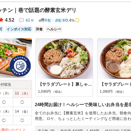
したいと思います。
sキッチン｜巷で話題の酵素玄米デリ
ン：
会議・セミナー
›
ワークショップ
齢：
－
男女比：
－
4.52
42
0.4
早配・遅配率
%
件
可
インボイス対応
洋食
ヘルシー
【サラダプレート】豚しゃぶ×シー...
受付状況
1,080円
1,080円
（税込）
（税込）
0
11
（月）
（火）
◯
◯
24時間お届け！ヘルシーで美味しいお弁当を是
3
14
（木）
（金）
全てのお弁当に【酵素玄米】を使用したお弁当。朝食
用意。ロケ、ちょっとしたミーティングなど用途に合
◯
◯
を選択いただくと、