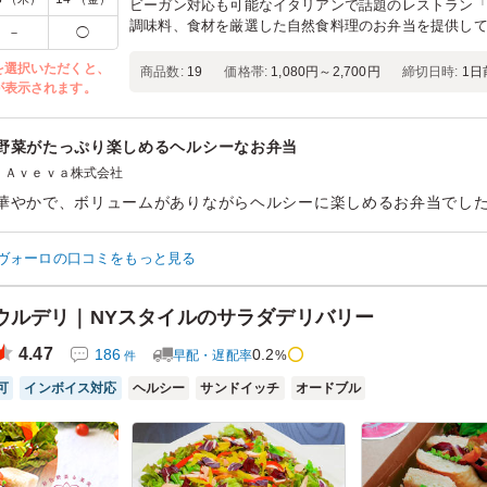
ビーガン対応も可能なイタリアンで話題のレストラン
調味料、食材を厳選した自然食料理のお弁当を提供し
－
◯
を選択いただくと、
商品数:
19
価格帯:
1,080円～2,700円
締切日時:
1日
が表示されます。
野菜がたっぷり楽しめるヘルシーなお弁当
Ａｖｅｖａ株式会社
華やかで、ボリュームがありながらヘルシーに楽しめるお弁当でし
一品一品丁寧に作られているのが伝わってきました。彩りも良く、
た機会があればぜひ注文したいです。
ヴォーロの口コミをもっと見る
ン：
会議・セミナー
›
会議
齢：
40代～50代
男女比：
男性多め
ウルデリ｜NYスタイルのサラダデリバリー
4.47
186
0.2
早配・遅配率
%
件
可
インボイス対応
ヘルシー
サンドイッチ
オードブル