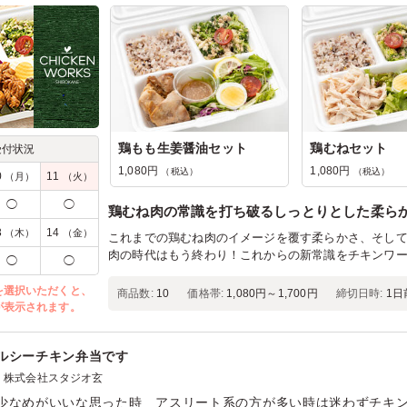
鶏もも生姜醤油セット
鶏むねセット
受付状況
1,080円
1,080円
（税込）
（税込）
0
11
（月）
（火）
◯
◯
鶏むね肉の常識を打ち破るしっとりとした柔ら
3
14
（木）
（金）
これまでの鶏むね肉のイメージを覆す柔らかさ、そし
肉の時代はもう終わり！これからの新常識をチキンワ
◯
◯
を選択いただくと、
商品数:
10
価格帯:
1,080円～1,700円
締切日時:
1日
が表示されます。
ルシーチキン弁当です
株式会社スタジオ玄
少なめがいいな思った時 アスリート系の方が多い時は迷わずチキ