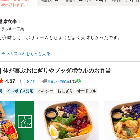
商品数:
30
価格帯:
540円～1,404円
締切日時:
1日前1
が表示されます。
酵素玄米！
ラッキー工業
が美味しく、ボリュームもちょうどよく美味しかったです。
ありましたら利用したいと思います！
sキッチンの口コミをもっと見る
ン：
－
齢：
－
男女比：
－
｜体が喜ぶおにぎりやブッダボウルのお弁当
4.57
97
0
早配・遅配率
%
件
可
インボイス対応
ヘルシー
おにぎり
オードブル