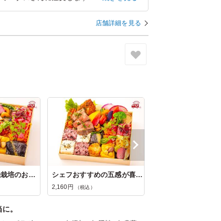
とりジューシー系の味わいです 今のままで
りますね
店舗詳細を見る
東京都中央区日本橋茅場町
2026/07/22
6種の自然・有機栽培のお野菜尽くし弁当
シェフおすすめの五感が喜ぶ宝箱弁当
2,160円
（税込）
当に。