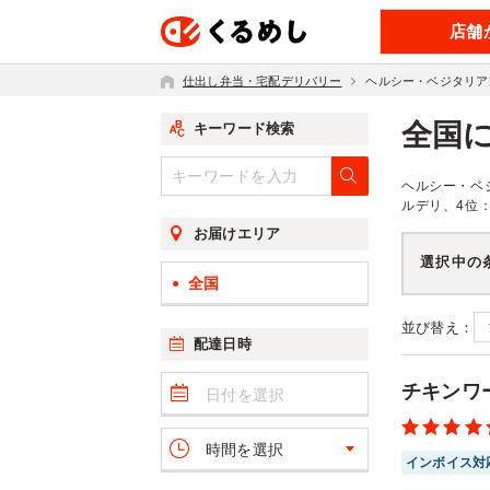
店舗
仕出し弁当・宅配デリバリー
ヘルシー・ベジタリア
全国
キーワード検索
ヘルシー・ベ
ルデリ、4位：
お届けエリア
選択中の
全国
並び替え：
配達日時
チキンワ
時間を選択
インボイス対