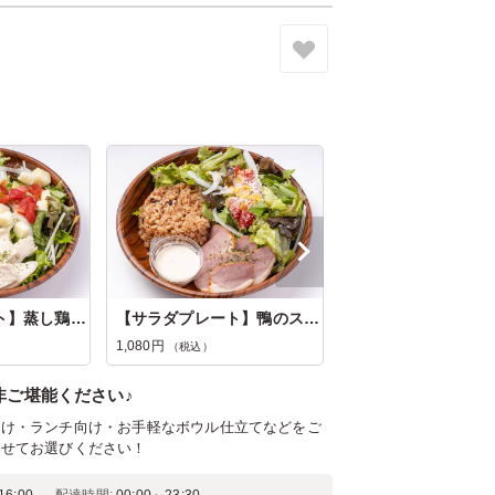
東京都港区赤坂
2026/07/21
【サラダプレート】蒸し鶏×モッツ...
【サラダプレート】鴨のスモーク×...
1,080円
（税込）
非ご堪能ください♪
向け・ランチ向け・お手軽なボウル仕立てなどをご
わせてお選びください！