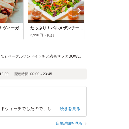
おもてなしBOX！ヴィーガン様向け！ミッ...
たっぷり！パルメザンチーズとベーコン...
3,990円
（税込）
.Y.ベーグルサンドイッチと彩色サラダBOWL。
2:00
配達時間:
00:00～23:45
ンドウィッチでしたので、ちょっと趣向を変
続きを見る
べやすく、ゲストたちにも大変好評でした。
店舗詳細を見る