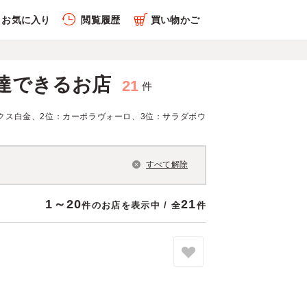
お気に入り
閲覧履歴
買い物かご
達できるお店
21
件
クス白金、2位：カーポラヴォーロ、3位：サラダボウ
すべて解除
1～20
21
件のお店を表示中 / 全
件