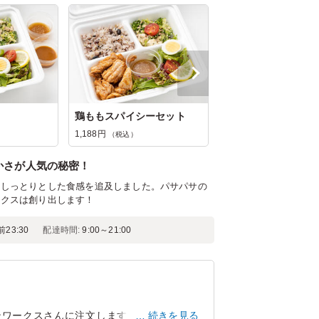
鶏ももスパイシーセット
1,188円
（税込）
かさが人気の秘密！
てしっとりとした食感を追及しました。パサパサの
ークスは創り出します！
前23:30
配達時間:
9:00～21:00
ンワークスさんに注文します 体を作ってる
続きを見る