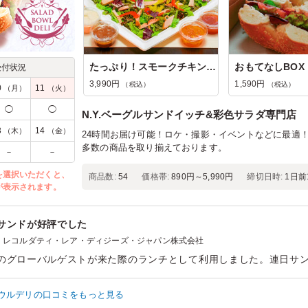
たっぷり！スモークチキンと2種のパプリ...
受付状況
3,990円
1,590円
（税込）
（税込）
0
11
（月）
（火）
◯
◯
N.Y.ベーグルサンドイッチ&彩色サラダ専門店
3
14
（木）
（金）
24時間お届け可能！ロケ・撮影・イベントなどに最適！N
多数の商品を取り揃えております。
－
－
を選択いただくと、
商品数:
54
価格帯:
890円～5,990円
締切日時:
1日前1
が表示されます。
サンドが好評でした
レコルダティ・レア・ディジーズ・ジャパン株式会社
のグローバルゲストが来た際のランチとして利用しました。連日サ
がベーグルになっていたのはアクセントになってよかったです。
食べやすくちょうどよく、丁寧に個包装がされていたので清潔で食
ウルデリの口コミをもっと見る