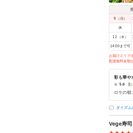
9
（日）
休
12
（水）
14:00まで可
お届けエリア
配達無料金額
彩も華や
5.0
ロケの朝
早朝から
お願いし
ダイズム
あっさり
ヘルシー
Vege
ご利用シー