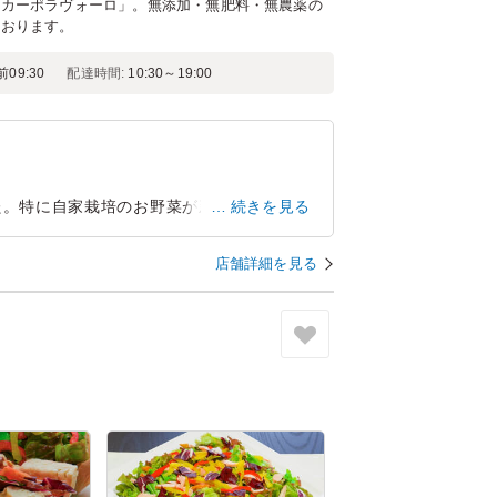
「カーポラヴォーロ」。無添加・無肥料・無農薬の
ております。
前09:30
配達時間:
10:30～19:00
た。特に自家栽培のお野菜が新鮮でとてもお
続きを見る
最後まで飽きることなく美味しくいただけま
店舗詳細を見る
東京都港区芝浦
2026/07/24