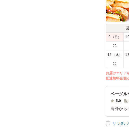
9
1
（日）
◯
12
1
（水）
◯
お届けエリア
配達無料金額
ベーグル
5.0
海外から
えてバン
サイズも
サラダボ