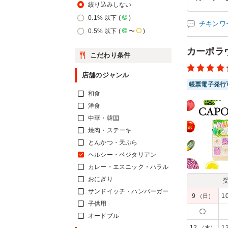
絞り込みしない
方や健康
0.1% 以下 (
)
いいので
チキンワ
0.5% 以下 (
〜
)
ご利用シー
参加者の年
カーポラ
こだわり条件
店舗のジャンル
帳票電子発行
和食
洋食
中華・韓国
焼肉・ステーキ
とんかつ・天ぷら
ヘルシー・ベジタリアン
カレー・エスニック・ハラル
おにぎり
サンドイッチ・ハンバーガー
9
1
（日）
子供用
◯
オードブル
12
1
（水）