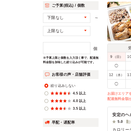
ご予算(税込) / 個数
～
個
9
1
（日）
※予算上限と個数を入力頂く事で、配達無
料金額を加味した絞り込みが可能です。
◯
お客様の声・店舗評価
12
1
（水）
◯
絞り込みしない
4.5 以上
お届けエリア
配達無料金額
4.0 以上
3.5 以上
安定のヘ
5.0
早配・遅配率
カロリー