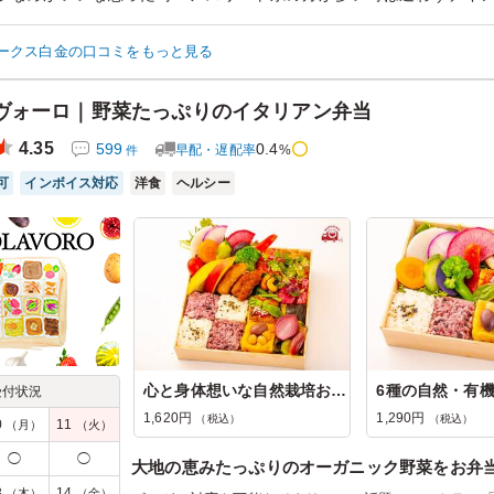
に気を使う方には喜ばれます チキンはパサパサ感とは無縁のしっ
すが レパートリーがもう少しだけ増えたら更にリピート確定にな
ークス白金の口コミをもっと見る
ン：
ロケ・撮影
›
スタジオ撮影
齢：
30代～40代
男女比：
男女混合
ヴォーロ｜野菜たっぷりのイタリアン弁当
4.35
599
0.4
早配・遅配率
%
件
可
インボイス対応
洋食
ヘルシー
心と身体想いな自然栽培お野菜弁当
受付状況
1,620円
1,290円
（税込）
（税込）
0
11
（月）
（火）
◯
◯
大地の恵みたっぷりのオーガニック野菜をお弁
3
14
（木）
（金）