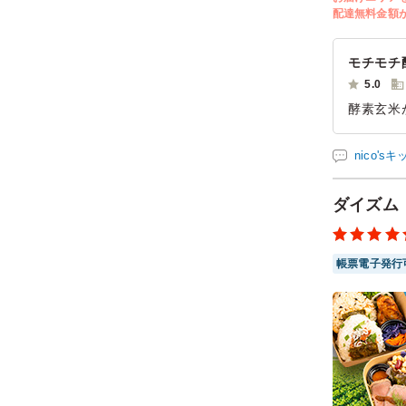
配達無料金額
モチモチ
5.0
酵素玄米
また機会
nico'
ご利用シー
参加者の年
ダイズム
帳票電子発行