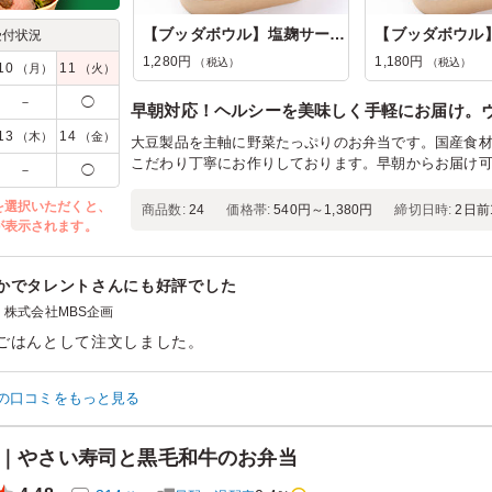
【ブッダボウル】塩麹サーモン
受付状況
1,280円
1,180円
（税込）
（税込）
10
11
（月）
（火）
－
◯
早朝対応！ヘルシーを美味しく手軽にお届け。
13
14
（木）
（金）
大豆製品を主軸に野菜たっぷりのお弁当です。国産食
こだわり丁寧にお作りしております。早朝からお届け
－
◯
を選択いただくと、
商品数:
24
価格帯:
540円～1,380円
締切日時:
2日前1
が表示されます。
かでタレントさんにも好評でした
株式会社MBS企画
ごはんとして注文しました。
のロケだったので、軽く食べられるものを探していましたが、
てよかったです。
の口コミをもっと見る
していて食べやすく、みんなに好評でした。
な内容で、女性でも完食していました。普段朝はあまり食べないの
寿司｜やさい寿司と黒毛和牛のお弁当
ン：
ロケ・撮影
›
ロケ