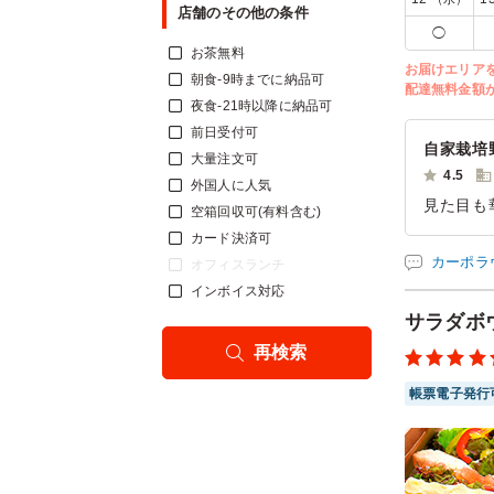
店舗のその他の条件
◯
お茶無料
お届けエリア
朝食-9時までに納品可
配達無料金額
夜食-21時以降に納品可
前日受付可
自家栽培
大量注文可
4.5
外国人に人気
見た目も
空箱回収可(有料含む)
いしく、
カード決済可
した。ま
カーポラ
オフィスランチ
インボイス対応
ご利用シー
参加者の年
サラダボ
再検索
帳票電子発行