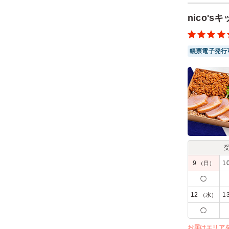
また利用
nico'
ご利用シー
参加者の年
帳票電子発行
9
1
（日）
◯
12
1
（水）
◯
お届けエリア