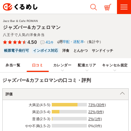
Jazz Bar & Cafe ROMAN
ジャズバー&カフェロマン
八王子で人気の洋食弁当
4.50
41
早配・遅配率
-（集計中）
件
帳票電子発行可
インボイス対応
洋食
とんかつ
サンドイッチ
弁当一覧
口コミ
カレンダー
配達エリア
キャンセル規定
ジャズバー&カフェロマンの口コミ・評判
評価
大満足(4.5-5)
73%(30件)
満足(3.5-4)
22%(9件)
普通(2.5-3)
2%(1件)
やや不満(1.5-2)
0%(0件)