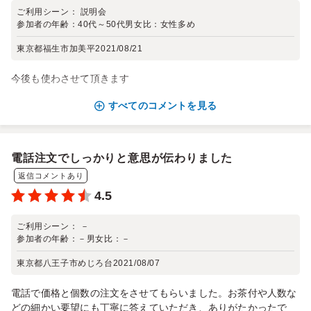
ご利用シーン：
説明会
参加者の年齢：
40代～50代
男女比：
女性多め
東京都福生市加美平
2021/08/21
今後も使わさせて頂きます
すべてのコメントを見る
電話注文でしっかりと意思が伝わりました
返信コメントあり
4.5
ご利用シーン：
－
参加者の年齢：
－
男女比：
－
東京都八王子市めじろ台
2021/08/07
電話で価格と個数の注文をさせてもらいました。お茶付や人数な
どの細かい要望にも丁寧に答えていただき、ありがたかったで