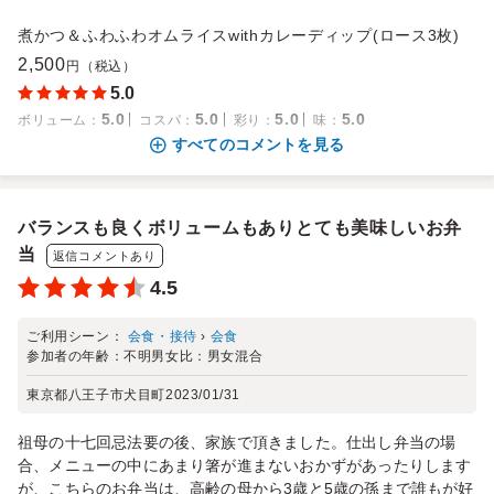
煮かつ＆ふわふわオムライスwithカレーディップ(ロース3枚)
2,500
円（税込）
5.0
5.0
5.0
5.0
5.0
ボリューム
：
コスパ
：
彩り
：
味
：
すべてのコメントを見る
バランスも良くボリュームもありとても美味しいお弁
当
返信コメントあり
4.5
ご利用シーン：
会食・接待
›
会食
参加者の年齢：
不明
男女比：
男女混合
東京都八王子市犬目町
2023/01/31
祖母の十七回忌法要の後、家族で頂きました。仕出し弁当の場
合、メニューの中にあまり箸が進まないおかずがあったりします
が、こちらのお弁当は、高齢の母から3歳と5歳の孫まで誰もが好