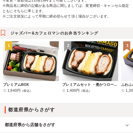
※変更・食数増は2日前19時まで可能でございます。
※商品名に締切の記載がある商品に関しましては、変更締切・キャンセル規定
ともにそちらに準じます。
※ご注文状況によって早期に締め切らせて頂く場合がございます。
ジャズバー&カフェロマンのお弁当ランキング
1
2
3
プレミアムBOX
プレミアムセット ・煮かつロース＆ヒレ＆玉子サンド(3ピース)
ふわふ
1,940円
1,400円
1,2
（税込）
（税込）
都道府県からさがす
都道府県から店舗をさがす