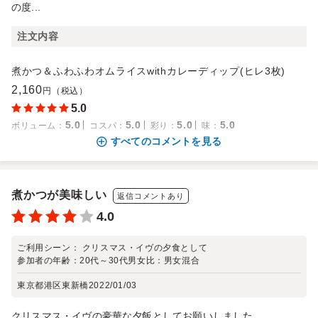
の度...
注文内容
煮かつ＆ふわふわオムライスwithカレーディップ(ヒレ3枚)
2,160
円（税込）
5.0
5.0
5.0
5.0
5.0
ボリューム
：
コスパ
：
彩り
：
味
：
すべてのコメントを見る
煮かつが美味しい
返信コメントあり
4.0
ご利用シーン：
クリスマス・イヴの夕食として
参加者の年齢：
20代～30代
男女比：
男女混合
東京都港区東新橋
2022/01/03
クリスマス・イヴの豪華な夕飯としてお願いしました。