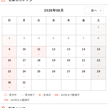
2026年08月
次へ
日
月
火
水
木
金
土
1
－
2
3
4
5
6
7
8
－
－
－
－
－
－
－
9
10
11
12
13
14
15
－
－
－
－
－
－
－
16
17
18
19
20
21
22
－
－
－
－
－
－
－
23
24
25
26
27
28
29
－
－
－
－
－
－
－
30
31
－
－
◯
：受付中
－
：受付終了
休
：定休日
AM
：14:00まで配達可
PM
：14:00から配達可