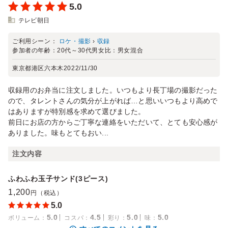
5.0
テレビ朝日
ご利用シーン：
ロケ・撮影
›
収録
参加者の年齢：
20代～30代
男女比：
男女混合
東京都港区六本木
2022/11/30
収録用のお弁当に注文しました。いつもより長丁場の撮影だった
ので、タレントさんの気分が上がれば…と思いいつもより高めで
はありますが特別感を求めて選びました。
前日にお店の方からご丁寧な連絡をいただいて、とても安心感が
ありました。味もとてもおい...
注文内容
ふわふわ玉子サンド(3ピース)
1,200
円（税込）
5.0
5.0
4.5
5.0
5.0
ボリューム
：
コスパ
：
彩り
：
味
：