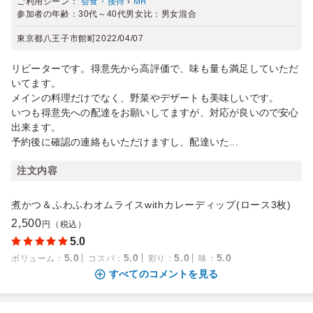
ご利用シーン：
会食・接待
›
MR
参加者の年齢：
30代～40代
男女比：
男女混合
東京都八王子市館町
2022/04/07
リピーターです。得意先から高評価で、味も量も満足していただ
いてます。
メインの料理だけでなく、野菜やデザートも美味しいです。
いつも得意先への配達をお願いしてますが、対応が良いので安心
出来ます。
予約後に確認の連絡もいただけますし、配達いた...
注文内容
煮かつ＆ふわふわオムライスwithカレーディップ(ロース3枚)
2,500
円（税込）
5.0
5.0
5.0
5.0
5.0
ボリューム
：
コスパ
：
彩り
：
味
：
すべてのコメントを見る