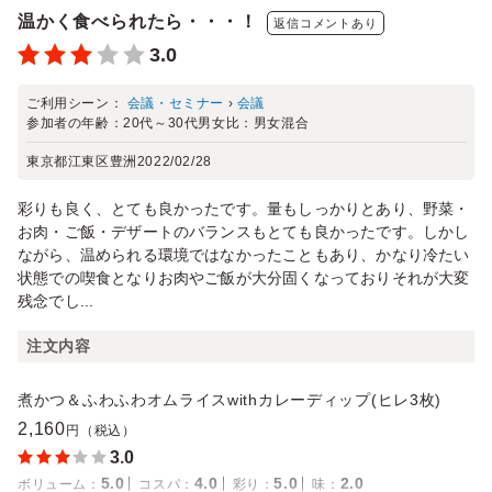
温かく食べられたら・・・！
返信コメントあり
3.0
ご利用シーン：
会議・セミナー
›
会議
参加者の年齢：
20代～30代
男女比：
男女混合
東京都江東区豊洲
2022/02/28
彩りも良く、とても良かったです。量もしっかりとあり、野菜・
お肉・ご飯・デザートのバランスもとても良かったです。しかし
ながら、温められる環境ではなかったこともあり、かなり冷たい
状態での喫食となりお肉やご飯が大分固くなっておりそれが大変
残念でし...
注文内容
煮かつ＆ふわふわオムライスwithカレーディップ(ヒレ3枚)
2,160
円（税込）
3.0
5.0
4.0
5.0
2.0
ボリューム
：
コスパ
：
彩り
：
味
：