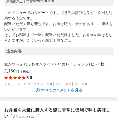
東京都八王子市館町
2021/07/10
このメニューでのリピートです。得意先の評判も良く、次回も利
用する予定です。
配達いただく際も安心です。お届け時間に余裕があり、ご連絡も
いただけます
そしてお部屋まで一緒に配達いただけました。お弁当の味はもち
ろんですが、こういった親切丁寧なご...
注文内容
煮かつ＆ふわふわオムライスwithカレーディップ(ヒレ3枚)
2,160
円（税込）
5.0
5.0
5.0
4.5
5.0
ボリューム
：
コスパ
：
彩り
：
味
：
すべてのコメントを見る
お弁当を大量に購入する際に非常に便利で味も美味し
い
返信コメントあり