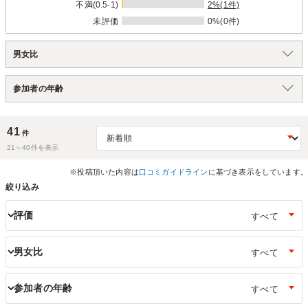
不満(0.5-1)
2%(1件)
未評価
0%(0件)
男女比
参加者の年齢
41
件
21～
40
件を表示
※投稿頂いた内容は
口コミガイドライン
に基づき表示をしています。
絞り込み
評価
男女比
参加者の年齢