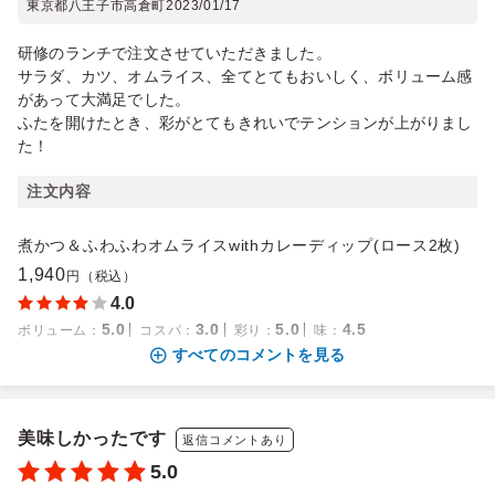
東京都八王子市高倉町
2023/01/17
研修のランチで注文させていただきました。
サラダ、カツ、オムライス、全てとてもおいしく、ボリューム感
があって大満足でした。
ふたを開けたとき、彩がとてもきれいでテンションが上がりまし
た！
注文内容
煮かつ＆ふわふわオムライスwithカレーディップ(ロース2枚)
1,940
円（税込）
4.0
5.0
3.0
5.0
4.5
ボリューム
：
コスパ
：
彩り
：
味
：
すべてのコメントを見る
美味しかったです
返信コメントあり
5.0