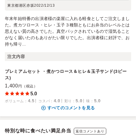
東京都港区赤坂
2022/12/13
年末年始特番の出演者様の楽屋に入れる軽食としてご注文しまし
た。煮カツロース・ヒレ・玉子３種類ともにお弁当のレベルとは
思えない質の高さでした。真空パックされているので湿気ること
がなく届いたのもありがたい限りでした。出演者様に好評で、お
持ち帰り...
注文内容
プレミアムセット ・煮かつロース＆ヒレ＆玉子サンド(3ピー
ス)
1,400
円（税込）
5.0
4.5
4.0
5.0
5.0
ボリューム
：
コスパ
：
彩り
：
味
：
すべてのコメントを見る
特別な時に食べたい満足弁当
返信コメントあり