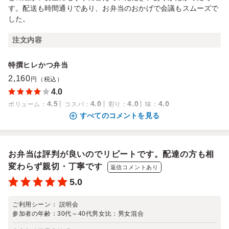
す。配送も時間通りであり、お弁当のおかげで会議もスムーズで
した。
注文内容
特撰ヒレかつ弁当
2,160
円（税込）
4.0
4.5
4.0
4.0
4.0
ボリューム
：
コスパ
：
彩り
：
味
：
すべてのコメントを見る
お弁当は評判が良いのでリピートです。配達の方も相
変わらず親切・丁寧です
返信コメントあり
5.0
ご利用シーン：
説明会
参加者の年齢：
30代～40代
男女比：
男女混合