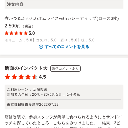
注文内容
煮かつ＆ふわふわオムライスwithカレーディップ(ロース3枚)
2,500
円（税込）
5.0
5.0
5.0
5.0
5.0
ボリューム
：
コスパ
：
彩り
：
味
：
すべてのコメントを見る
断面のインパクト大
返信コメントあり
4.5
ご利用シーン：
店舗改装
参加者の年齢：
20代～30代
男女比：
女性多め
東京都日野市多摩平
2022/07/12
店舗改装で、参加スタッフが簡単に食べられるようにとサンドイ
ッチを探していたところ、こちらをみつけました。 結果、3ピ