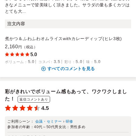
きなメニューで皆美味しく頂きました。サラダの量も多くカツは
とても大...
注文内容
煮かつ＆ふわふわオムライスwithカレーディップ(ヒレ3枚)
2,160
円（税込）
5.0
5.0
3.5
5.0
5.0
ボリューム
：
コスパ
：
彩り
：
味
：
すべてのコメントを見る
彩がきれいでボリューム感もあって、ワクワクしまし
た！
返信コメントあり
4.5
ご利用シーン：
会議・セミナー
›
研修
参加者の年齢：
40代～50代
男女比：
男性多め