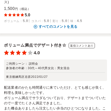
ス)
1,500
円（税込）
5.0
5.0
5.0
5.0
4.5
ボリューム
：
コスパ
：
彩り
：
味
：
すべてのコメントを見る
ボリューム満点でデザート付き☆
返信コメントあり
4.0
ご利用シーン：
説明会
参加者の年齢：
30代～40代
男女比：
男女混合
東京都練馬区谷原
2022/01/27
配送業者のかたも時間通りに来ていただけ、とても感じが良く、
料理も美味しかったです。
ボリューム満点でサラダもついており、デザートまでついていた
ので一度でたくさん満足できました。
また機会ありましたら注文したい弁当のひとつになりました。こ