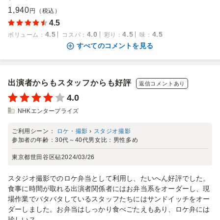
1,940
円（税込）
4.5
4.5
4.0
4.5
4.5
ボリューム
：
コスパ
：
彩り
：
味
：
すべてのコメントを見る
出演者からもスタッフからも好評
返信コメントあり
4.0
NHKエンタープライズ
ご利用シーン：
ロケ・撮影
›
スタジオ撮影
参加者の年齢：
30代～40代
男女比：
男性多め
東京都世田谷区砧
2024/03/26
スタジオ撮影でのロケ弁当として利用し、たいへん好評でした。
食事に時間が取れる出演者関係者にはお弁当系をオーダーし、現
場作業でバタバタしているスタッフたちにはサンドイッチをオー
ダーしました。お弁当はしっかり食べごたえもあり、ロケ弁には
珍しいス...