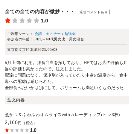
全ての全ての内容が微妙・・・
返信コメントあり
1.0
ご利用シーン：
会議・セミナー
›
勉強会
参加者の年齢：
30代～40代
男女比：
男女混合
東京都文京区本郷
2025/05/08
5月上旬に利用。洋食弁当を探しており、HPではお店の評価も弁
当の評価も高かったので、注文しました。
配達に問題はなく、保冷剤が入っていたり中身の温度から、食中
毒への配慮は感じられた。
全部食べたいかは別にして、ボリュームも満足いくものだった...
注文内容
煮かつ＆ふわふわオムライスwithカレーディップ(ヒレ3枚)
2,160
円（税込）
1.0