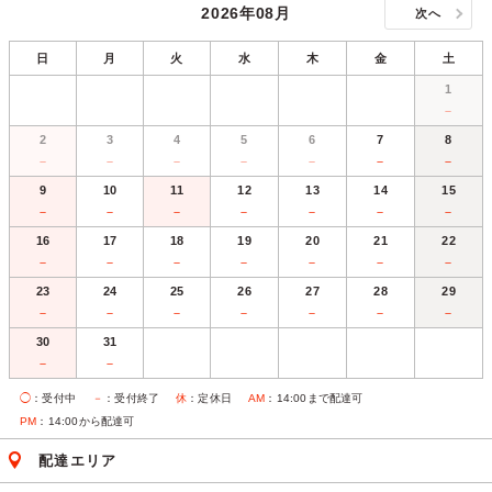
2026年08月
次へ
日
月
火
水
木
金
土
1
－
2
3
4
5
6
7
8
－
－
－
－
－
－
－
9
10
11
12
13
14
15
－
－
－
－
－
－
－
16
17
18
19
20
21
22
－
－
－
－
－
－
－
23
24
25
26
27
28
29
－
－
－
－
－
－
－
30
31
－
－
◯
：受付中
－
：受付終了
休
：定休日
AM
：14:00まで配達可
PM
：14:00から配達可
配達エリア