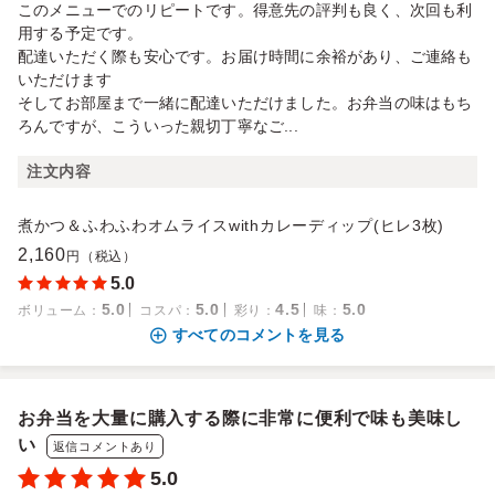
このメニューでのリピートです。得意先の評判も良く、次回も利
用する予定です。
配達いただく際も安心です。お届け時間に余裕があり、ご連絡も
いただけます
そしてお部屋まで一緒に配達いただけました。お弁当の味はもち
ろんですが、こういった親切丁寧なご...
注文内容
煮かつ＆ふわふわオムライスwithカレーディップ(ヒレ3枚)
2,160
円（税込）
5.0
5.0
5.0
4.5
5.0
ボリューム
：
コスパ
：
彩り
：
味
：
すべてのコメントを見る
お弁当を大量に購入する際に非常に便利で味も美味し
い
返信コメントあり
5.0