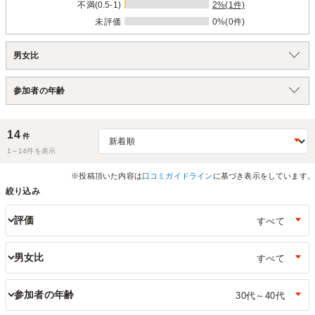
不満(0.5-1)
2%(1件)
未評価
0%(0件)
男女比
参加者の年齢
14
件
1～
14
件を表示
※投稿頂いた内容は
口コミガイドライン
に基づき表示をしています。
絞り込み
評価
男女比
参加者の年齢