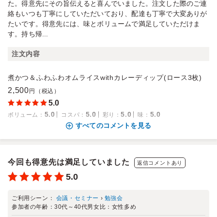
た。得意先にその旨伝えると喜んでいました。注文した際のご連
絡もいつも丁寧にしていただいており、配達も丁寧で大変ありが
たいです。得意先には、味とボリュームで満足していただけま
す。持ち帰...
注文内容
煮かつ＆ふわふわオムライスwithカレーディップ(ロース3枚)
2,500
円（税込）
5.0
5.0
5.0
5.0
5.0
ボリューム
：
コスパ
：
彩り
：
味
：
すべてのコメントを見る
今回も得意先は満足していました
返信コメントあり
5.0
ご利用シーン：
会議・セミナー
›
勉強会
参加者の年齢：
30代～40代
男女比：
女性多め