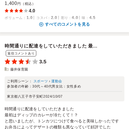
1,400
円（税込）
4.0
1.0
2.0
4.0
4.5
ボリューム
：
コスパ
：
彩り
：
味
：
すべてのコメントを見る
時間通りに配達をしていただきました 最...
返信コメントあり
3.5
藤井保育園
ご利用シーン：
スポーツ
›
運動会
参加者の年齢：
30代～40代
男女比：
女性多め
東京都八王子市子安町
2024/10/07
時間通りに配達をしていただきました
最初はディップのカレーが冷たくて！？
と思いましたが、トンカツにつけて食べると美味しかったです
お弁当によってデザートの種類も異なっていて好評でした