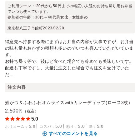
ご利用シーン：
20代から50代までの幅広い人達のお持ち帰り用お弁当
でいつも使っています。
参加者の年齢：
30代～40代
男女比：
女性多め
東京都八王子市館町
2023/02/20
得意先へ持参する際にまずはお弁当の内容が大事ですが、お弁当
の味も量もおかずの種類も多いのでいつも喜んでいただいていま
す。
お持ち帰り等で、後ほど食べた場合でも冷めても美味しいです。
配達も丁寧ですし、大量に注文した場合でも注文を受けていた
だ...
注文内容
煮かつ＆ふわふわオムライスwithカレーディップ(ロース3枚)
2,500
円（税込）
5.0
5.0
5.0
5.0
5.0
ボリューム
：
コスパ
：
彩り
：
味
：
すべてのコメントを見る