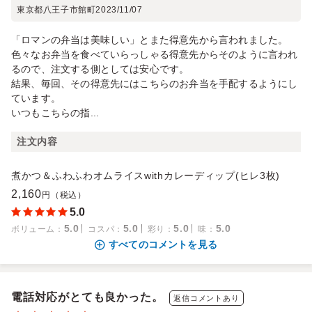
東京都八王子市館町
2023/11/07
「ロマンの弁当は美味しい」とまた得意先から言われました。
色々なお弁当を食べていらっしゃる得意先からそのように言われ
るので、注文する側としては安心です。
結果、毎回、その得意先にはこちらのお弁当を手配するようにし
ています。
いつもこちらの指...
注文内容
煮かつ＆ふわふわオムライスwithカレーディップ(ヒレ3枚)
2,160
円（税込）
5.0
5.0
5.0
5.0
5.0
ボリューム
：
コスパ
：
彩り
：
味
：
すべてのコメントを見る
電話対応がとても良かった。
返信コメントあり