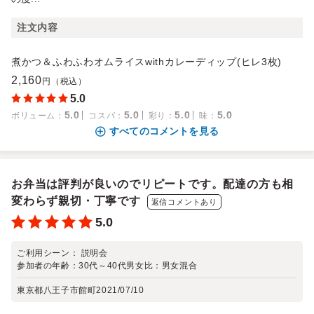
注文内容
煮かつ＆ふわふわオムライスwithカレーディップ(ヒレ3枚)
2,160
円（税込）
5.0
5.0
5.0
5.0
5.0
ボリューム
：
コスパ
：
彩り
：
味
：
すべてのコメントを見る
お弁当は評判が良いのでリピートです。配達の方も相
変わらず親切・丁寧です
返信コメントあり
5.0
ご利用シーン：
説明会
参加者の年齢：
30代～40代
男女比：
男女混合
東京都八王子市館町
2021/07/10