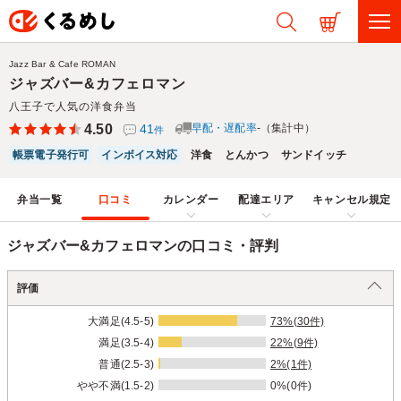
Jazz Bar & Cafe ROMAN
ジャズバー&カフェロマン
八王子で人気の洋食弁当
4.50
41
早配・遅配率
-（集計中）
件
帳票電子発行可
インボイス対応
洋食
とんかつ
サンドイッチ
弁当一覧
口コミ
カレンダー
配達エリア
キャンセル規定
ジャズバー&カフェロマンの口コミ・評判
評価
大満足(4.5-5)
73%(30件)
満足(3.5-4)
22%(9件)
普通(2.5-3)
2%(1件)
やや不満(1.5-2)
0%(0件)