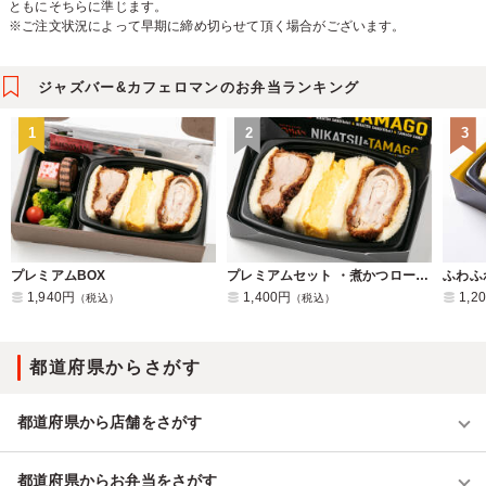
ともにそちらに準じます。
※ご注文状況によって早期に締め切らせて頂く場合がございます。
ジャズバー&カフェロマンのお弁当ランキング
1
2
3
プレミアムBOX
プレミアムセット ・煮かつロース＆ヒレ＆玉子サンド(3ピース)
ふわふ
1,940円
1,400円
1,2
（税込）
（税込）
都道府県からさがす
都道府県から店舗をさがす
都道府県からお弁当をさがす