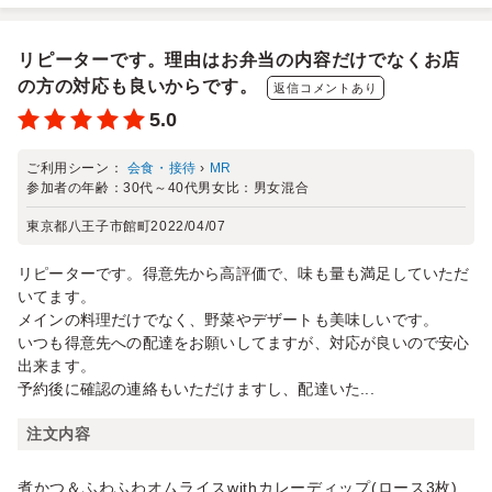
リピーターです。理由はお弁当の内容だけでなくお店
の方の対応も良いからです。
返信コメントあり
5.0
ご利用シーン：
会食・接待
›
MR
参加者の年齢：
30代～40代
男女比：
男女混合
東京都八王子市館町
2022/04/07
リピーターです。得意先から高評価で、味も量も満足していただ
いてます。
メインの料理だけでなく、野菜やデザートも美味しいです。
いつも得意先への配達をお願いしてますが、対応が良いので安心
出来ます。
予約後に確認の連絡もいただけますし、配達いた...
注文内容
煮かつ＆ふわふわオムライスwithカレーディップ(ロース3枚)