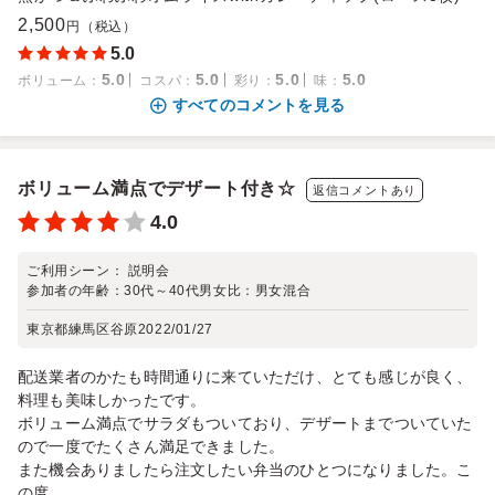
2,500
円（税込）
5.0
5.0
5.0
5.0
5.0
ボリューム
：
コスパ
：
彩り
：
味
：
すべてのコメントを見る
ボリューム満点でデザート付き☆
返信コメントあり
4.0
ご利用シーン：
説明会
参加者の年齢：
30代～40代
男女比：
男女混合
東京都練馬区谷原
2022/01/27
配送業者のかたも時間通りに来ていただけ、とても感じが良く、
料理も美味しかったです。
ボリューム満点でサラダもついており、デザートまでついていた
ので一度でたくさん満足できました。
また機会ありましたら注文したい弁当のひとつになりました。こ
の度...