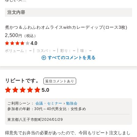
注文内容
煮かつ＆ふわふわオムライスwithカレーディップ(ロース3枚)
2,500
円（税込）
4.0
－
－
－
－
ボリューム
：
コスパ
：
彩り
：
味
：
すべてのコメントを見る
リピートです。
返信コメントあり
5.0
ご利用シーン：
会議・セミナー
›
勉強会
参加者の年齢：
30代～40代
男女比：
女性多め
東京都八王子市館町
2024/01/29
得意先でお弁当の必要があったので、今回もリピート注文しまし