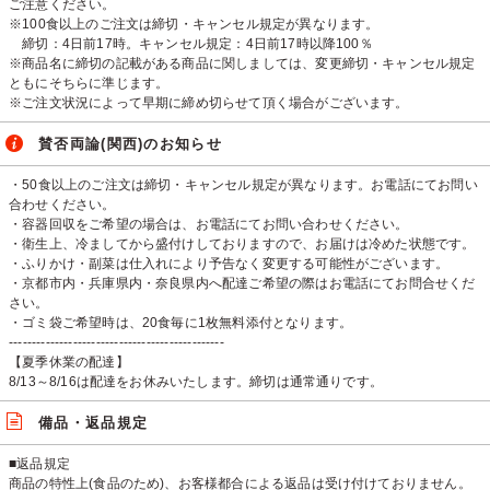
ご注意ください。
※100食以上のご注文は締切・キャンセル規定が異なります。
締切：4日前17時。キャンセル規定：4日前17時以降100％
※商品名に締切の記載がある商品に関しましては、変更締切・キャンセル規定
ともにそちらに準じます。
※ご注文状況によって早期に締め切らせて頂く場合がございます。
賛否両論(関西)のお知らせ
・50食以上のご注文は締切・キャンセル規定が異なります。お電話にてお問い
合わせください。
・容器回収をご希望の場合は、お電話にてお問い合わせください。
・衛生上、冷ましてから盛付けしておりますので、お届けは冷めた状態です。
・ふりかけ・副菜は仕入れにより予告なく変更する可能性がございます。
・京都市内・兵庫県内・奈良県内へ配達ご希望の際はお電話にてお問合せくだ
さい。
・ゴミ袋ご希望時は、20食毎に1枚無料添付となります。
-----------------------------------------------
【夏季休業の配達】
8/13～8/16は配達をお休みいたします。締切は通常通りです。
備品・返品規定
■返品規定
商品の特性上(食品のため)、お客様都合による返品は受け付けておりません。