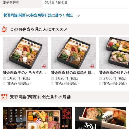
電子発行可
請求書 / 領収書
賛否両論(関西)の特定商取引法に基づく表記
このお弁当を見た人にオススメ
賛否両論 牛のとろろすき焼き弁当
賛否両論 鰆の西京焼き 焼き茄子のソース弁当
1,620円
1,620円
2,000円
（税込）
（税込）
（税込）
賛否両論(関西)
賛否両論(関西)
賛否両論(関西)
賛否両論(関西)に似た条件の店舗