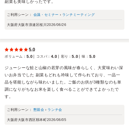
副菜も美味しかったです。
ご利用シーン：
会議・セミナー
›
ランチミーティング
大阪府大阪市浪速区桜川
2026/06/26
5.0
5.0
4.0
5.0
5.0
ボリューム
：
コスパ
：
彩り
：
味
：
ジューシーな鮭と山椒の若芽の風味が春らしく、大変味わい深
いお弁当でした 副菜もどれも吟味して作られており、一品一
品を堪能しながら味わいました。ご飯のお供が3種類なのも単
調になりがちなお米を楽しく食べることができてよかったで
す。
ご利用シーン：
懇親会
›
ランチ会
大阪府大阪市西区靱本町
2026/06/05