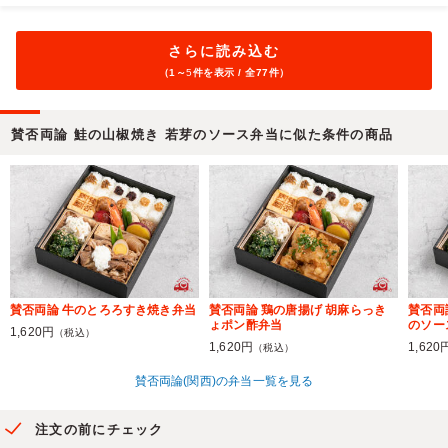
さらに読み込む
（1～
5
件を表示 / 全77件）
賛否両論 鮭の山椒焼き 若芽のソース弁当に似た条件の商品
賛否両論 牛のとろろすき焼き弁当
賛否両論 鶏の唐揚げ 胡麻らっき
賛否両
ょポン酢弁当
のソー
1,620円
（税込）
1,620円
1,620
（税込）
賛否両論(関西)の弁当一覧を見る
注文の前にチェック