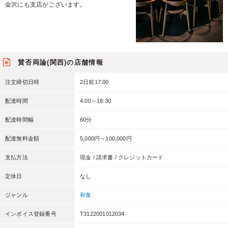
金沢にも支店がございます。
賛否両論(関西)の店舗情報
注文締切日時
2日前17:00
配達時間
4:00～18:30
配達時間幅
60分
配達無料金額
5,000円～100,000円
支払方法
現金 / 請求書 / クレジットカード
定休日
なし
ジャンル
和食
インボイス登録番号
T3122001012034