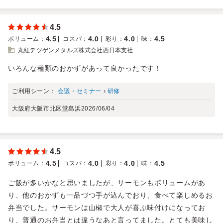
4.5
4.5
4.0
4.0
4.5
ボリューム
：
コスパ
：
彩り
：
味
：
丸紅テツゲンメタルズ株式会社西日本支社
いろんな種類のおかずがあって良かったです！
ご利用シーン：
会議・セミナー
›
研修
大阪府大阪市北区堂島浜
2026/06/04
4.5
4.5
4.0
4.0
4.5
ボリューム
：
コスパ
：
彩り
：
味
：
ご飯が多いかなと思いましたが、サーモンもボリュームがあ
り、他のおかずも一品づつ手が込んでおり、食べて楽しめるお
弁当でした。サーモンは山椒で大人が喜ぶ味付けになってお
り、普通のお弁当とは違うなあと言ってました。とても美味し