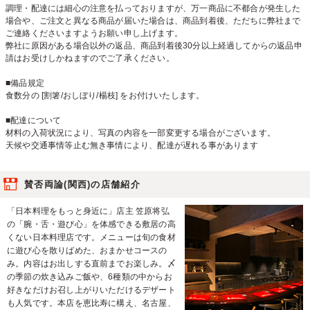
調理・配達には細心の注意を払っておりますが、万一商品に不都合が発生した
場合や、ご注文と異なる商品が届いた場合は、商品到着後、ただちに弊社まで
ご連絡くださいますようお願い申し上げます。
弊社に原因がある場合以外の返品、商品到着後30分以上経過してからの返品申
請はお受けしかねますのでご了承ください。
■備品規定
食数分の [割箸/おしぼり/楊枝] をお付けいたします。
■配達について
材料の入荷状況により、写真の内容を一部変更する場合がございます。
天候や交通事情等止む無き事情により、配達が遅れる事があります
賛否両論(関西)の店舗紹介
「日本料理をもっと身近に」店主 笠原将弘
の「腕・舌・遊び心」を体感できる敷居の高
くない日本料理店です。メニューは旬の食材
に遊び心を散りばめた、おまかせコースの
み。内容はお出しする直前までお楽しみ。〆
の季節の炊き込みご飯や、6種類の中からお
好きなだけお召し上がりいただけるデザート
も人気です。本店を恵比寿に構え、名古屋、