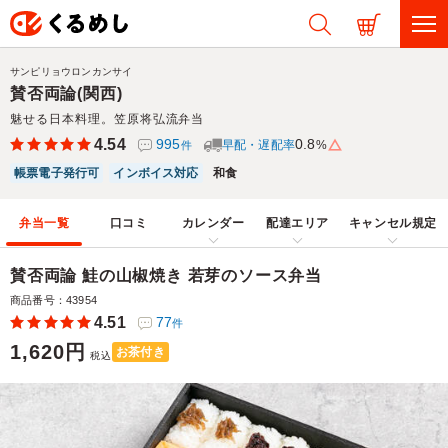
サンピリョウロンカンサイ
賛否両論(関西)
魅せる日本料理。笠原将弘流弁当
4.54
995
0.8
早配・遅配率
%
件
帳票電子発行可
インボイス対応
和食
弁当一覧
口コミ
カレンダー
配達エリア
キャンセル規定
賛否両論 鮭の山椒焼き 若芽のソース弁当
商品番号：43954
4.51
77
件
1,620円
お茶付き
税込