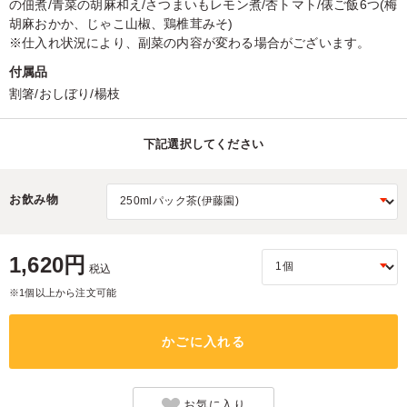
の佃煮/青菜の胡麻和え/さつまいもレモン煮/杏トマト/俵ご飯6つ(梅
胡麻おかか、じゃこ山椒、鶏椎茸みそ)
※仕入れ状況により、副菜の内容が変わる場合がございます。
付属品
割箸/おしぼり/楊枝
下記選択してください
お飲み物
1,620円
税込
※1個以上から注文可能
かごに入れる
お気に入り