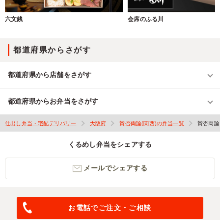
六文銭
会席のふる川
都道府県からさがす
都道府県から店舗をさがす
都道府県からお弁当をさがす
仕出し弁当・宅配デリバリー
大阪府
賛否両論(関西)の弁当一覧
賛否両論
くるめし弁当をシェアする
メールでシェアする
お電話でご注文・ご相談