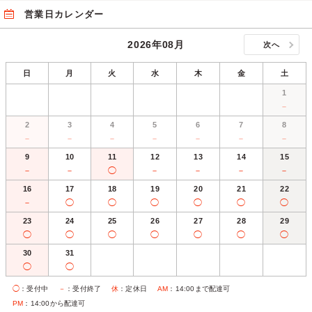
営業日カレンダー
2026年08月
次へ
日
月
火
水
木
金
土
1
－
2
3
4
5
6
7
8
－
－
－
－
－
－
－
9
10
11
12
13
14
15
－
－
◯
－
－
－
－
16
17
18
19
20
21
22
－
◯
◯
◯
◯
◯
◯
23
24
25
26
27
28
29
◯
◯
◯
◯
◯
◯
◯
30
31
◯
◯
◯
：受付中
－
：受付終了
休
：定休日
AM
：14:00まで配達可
PM
：14:00から配達可