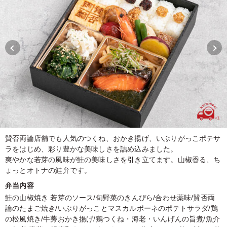
賛否両論店舗でも人気のつくね、おかき揚げ、いぶりがっこポテサ
ラをはじめ、彩り豊かな美味しさを詰め込みました。
爽やかな若芽の風味が鮭の美味しさを引き立てます。山椒香る、ち
ょっとオトナの鮭弁です。
弁当内容
鮭の山椒焼き 若芽のソース/旬野菜のきんぴら/合わせ薬味/賛否両
論のたまご焼き/いぶりがっことマスカルポーネのポテトサラダ/鶏
の松風焼き/牛蒡おかき揚げ/鶏つくね・海老・いんげんの旨煮/魚介