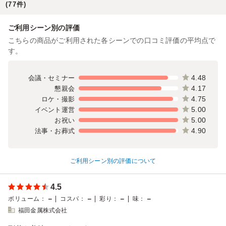
(77件)
ご利用シーン別の評価
こちらの商品がご利用された各シーンでの口コミ評価の平均点で
す。
4.48
会議・セミナー
4.17
懇親会
4.75
ロケ・撮影
5.00
イベント運営
5.00
お祝い
4.90
法事・お葬式
ご利用シーン別の評価について
4.5
－
－
－
－
ボリューム
：
コスパ
：
彩り
：
味
：
福田金属株式会社