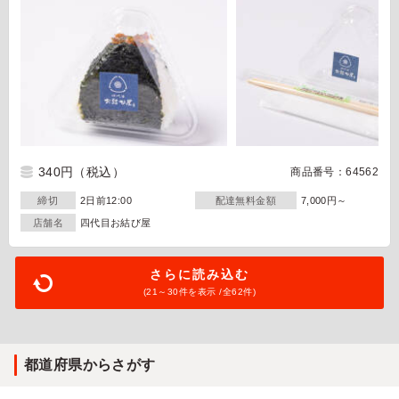
340円
（税込）
商品番号：64562
締切
2日前12:00
配達無料金額
7,000円～
店舗名
四代目お結び屋
さらに読み込む
(21～
30
件を表示 /全62件)
都道府県からさがす