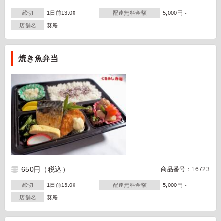
締切
1日前13:00
配達無料金額
5,000円～
店舗名
葵庵
焼き魚弁当
650円
（税込）
商品番号：16723
締切
1日前13:00
配達無料金額
5,000円～
店舗名
葵庵