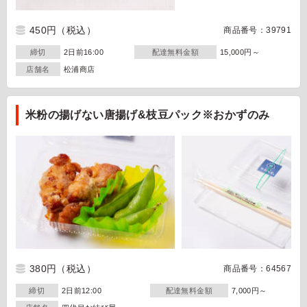
450円
（税込）
商品番号：39791
締切
2日前16:00
配達無料金額
15,000円～
店舗名
松浦商店
米粉の揚げない唐揚げ&枝豆パック※おかずのみ
380円
（税込）
商品番号：64567
締切
2日前12:00
配達無料金額
7,000円～