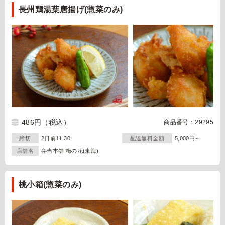
長州鶏湯葉唐揚げ(惣菜のみ)
486円
（税込）
商品番号：29295
締切
2日前11:30
配達無料金額
5,000円～
店舗名
弁当本舗 梅の花(東海)
桃小箱(惣菜のみ)