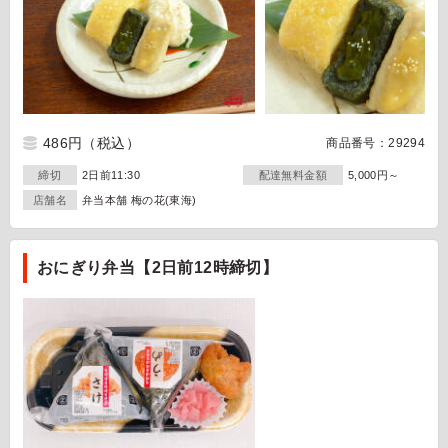
486円
（税込）
商品番号：29294
締切
2日前11:30
配達無料金額
5,000円～
店舗名
弁当本舗 梅の花(東海)
おにぎり弁当【2日前12時締切】