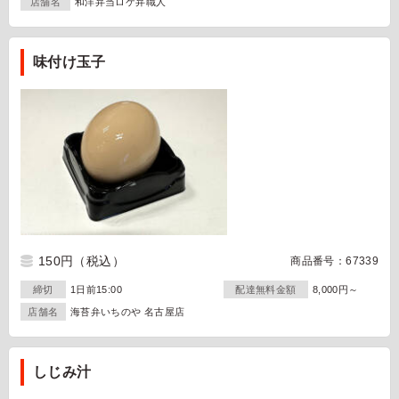
店舗名
和洋弁当ロケ弁職人
味付け玉子
150円
（税込）
商品番号：67339
締切
1日前15:00
配達無料金額
8,000円～
店舗名
海苔弁いちのや 名古屋店
しじみ汁