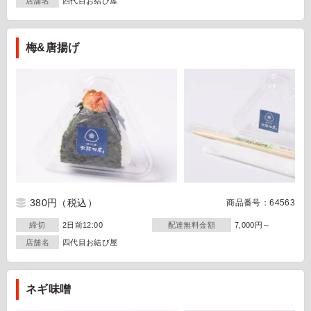
店舗名
四代目お結び屋
梅&唐揚げ
380円
（税込）
商品番号：64563
締切
2日前12:00
配達無料金額
7,000円～
店舗名
四代目お結び屋
ネギ味噌