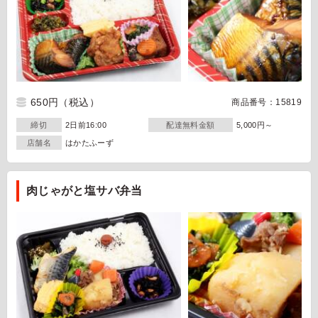
650円
（税込）
商品番号：15819
締切
2日前16:00
配達無料金額
5,000円～
店舗名
はかたふーず
肉じゃがと塩サバ弁当