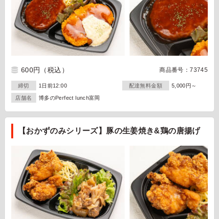
600円
（税込）
商品番号：73745
締切
1日前12:00
配達無料金額
5,000円～
店舗名
博多のPerfect lunch富岡
【おかずのみシリーズ】豚の生姜焼き&鶏の唐揚げ