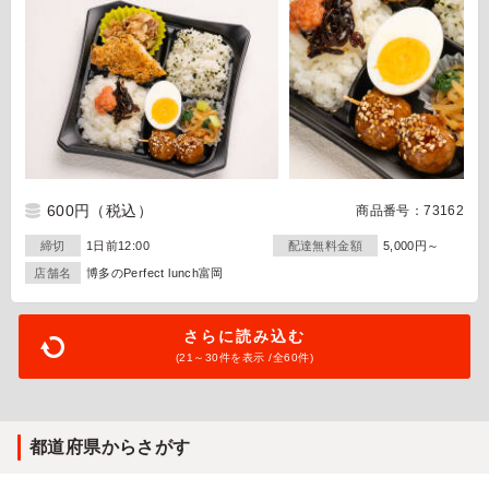
600円
（税込）
商品番号：73162
締切
1日前12:00
配達無料金額
5,000円～
店舗名
博多のPerfect lunch富岡
さらに読み込む
(21～
30
件を表示 /全60件)
都道府県からさがす