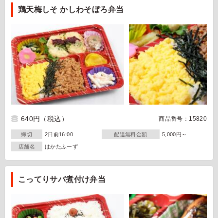
鶏天梅しそ かしわそぼろ弁当
640円
（税込）
商品番号：15820
締切
2日前16:00
配達無料金額
5,000円～
店舗名
はかたふーず
こってりサバ煮付け弁当