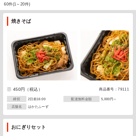
60件(1～20件)
焼きそば
450円
（税込）
商品番号：79111
締切
2日前16:00
配達無料金額
5,000円～
店舗名
はかたふーず
おにぎりセット