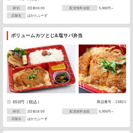
締切
2日前16:00
配達無料金額
5,000円～
店舗名
はかたふーず
ボリュームカツとじ&塩サバ弁当
650円
（税込）
商品番号：15821
締切
2日前16:00
配達無料金額
5,000円～
店舗名
はかたふーず