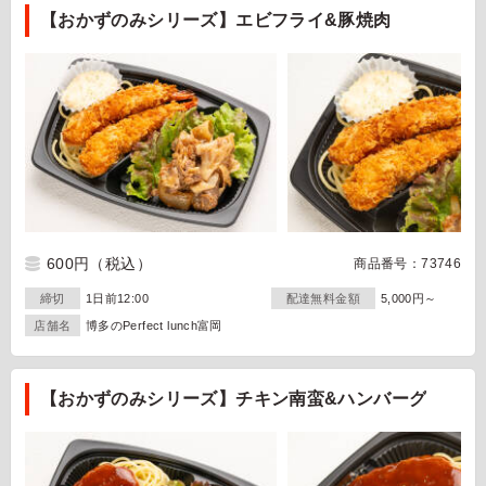
【おかずのみシリーズ】エビフライ&豚焼肉
600円
（税込）
商品番号：73746
締切
1日前12:00
配達無料金額
5,000円～
店舗名
博多のPerfect lunch富岡
【おかずのみシリーズ】チキン南蛮&ハンバーグ