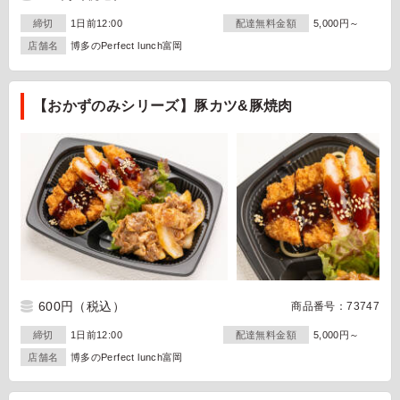
締切
1日前12:00
配達無料金額
5,000円～
店舗名
博多のPerfect lunch富岡
【おかずのみシリーズ】豚カツ&豚焼肉
600円
（税込）
商品番号：73747
締切
1日前12:00
配達無料金額
5,000円～
店舗名
博多のPerfect lunch富岡