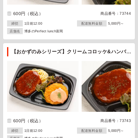
600円
（税込）
商品番号：73744
締切
1日前12:00
配達無料金額
5,000円～
店舗名
博多のPerfect lunch富岡
【おかずのみシリーズ】クリームコロッケ&ハンバ
ーグ
600円
（税込）
商品番号：73743
締切
1日前12:00
配達無料金額
5,000円～