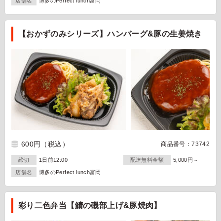
店舗名
博多のPerfect lunch富岡
【おかずのみシリーズ】ハンバーグ&豚の生姜焼き
600円
（税込）
商品番号：73742
締切
1日前12:00
配達無料金額
5,000円～
店舗名
博多のPerfect lunch富岡
彩り二色弁当【鯖の磯部上げ&豚焼肉】