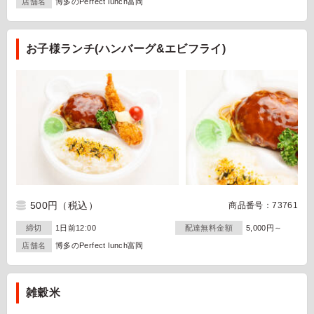
店舗名
博多のPerfect lunch富岡
お子様ランチ(ハンバーグ&エビフライ)
500円
（税込）
商品番号：73761
締切
1日前12:00
配達無料金額
5,000円～
店舗名
博多のPerfect lunch富岡
雑穀米