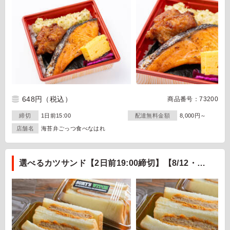
648円
（税込）
商品番号：73200
締切
1日前15:00
配達無料金額
8,000円～
店舗名
海苔弁ごっつ食べなはれ
選べるカツサンド【2日前19:00締切】【8/12・
8/13・8/14納品不可】