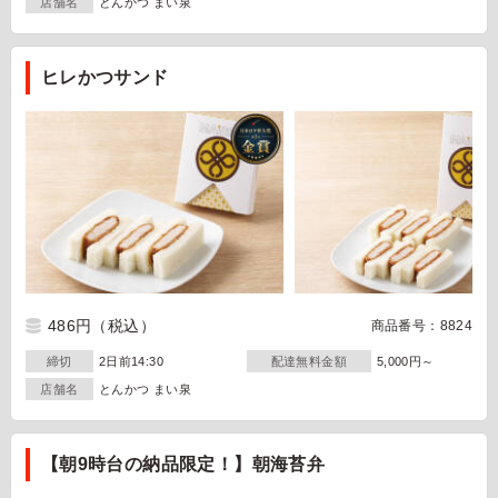
店舗名
とんかつ まい泉
ヒレかつサンド
486円
（税込）
商品番号：8824
締切
2日前14:30
配達無料金額
5,000円～
店舗名
とんかつ まい泉
【朝9時台の納品限定！】朝海苔弁