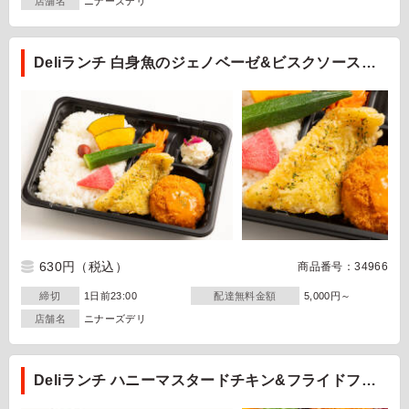
店舗名
ニナーズデリ
Deliランチ 白身魚のジェノベーゼ&ビスクソースの
カニクリ
630円
（税込）
商品番号：34966
締切
1日前23:00
配達無料金額
5,000円～
店舗名
ニナーズデリ
Deliランチ ハニーマスタードチキン&フライドフィ
ッシュ