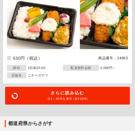
630円
（税込）
商品番号：34965
締切
1日前23:00
配達無料金額
5,000円～
店舗名
ニナーズデリ
さらに読み込む
(21～
30
件を表示 /全618件)
都道府県からさがす