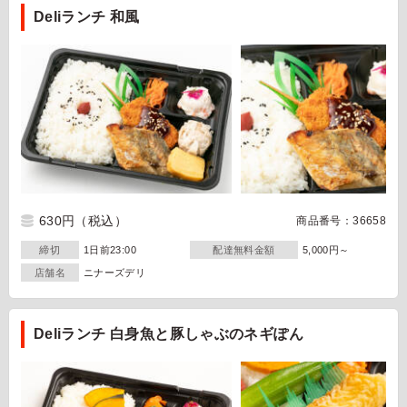
Deliランチ 和風
630円
（税込）
商品番号：36658
締切
1日前23:00
配達無料金額
5,000円～
店舗名
ニナーズデリ
Deliランチ 白身魚と豚しゃぶのネギぽん