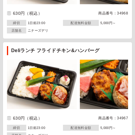
630円
（税込）
商品番号：34968
締切
1日前23:00
配達無料金額
5,000円～
店舗名
ニナーズデリ
Deliランチ フライドチキン&ハンバーグ
630円
（税込）
商品番号：34967
締切
1日前23:00
配達無料金額
5,000円～