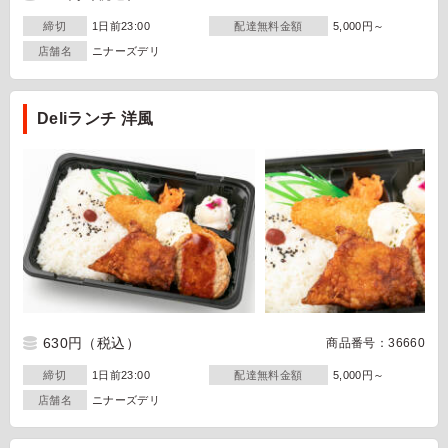
締切
1日前23:00
配達無料金額
5,000円～
店舗名
ニナーズデリ
Deliランチ 洋風
630円
（税込）
商品番号：36660
締切
1日前23:00
配達無料金額
5,000円～
店舗名
ニナーズデリ