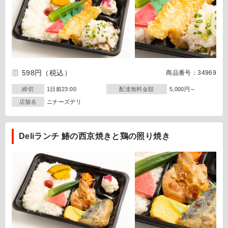
598円
（税込）
商品番号：34969
締切
1日前23:00
配達無料金額
5,000円～
店舗名
ニナーズデリ
Deliランチ 鰆の西京焼きと鶏の照り焼き