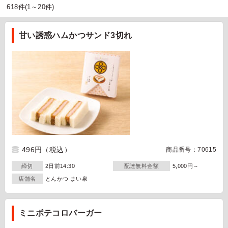
618件(1～20件)
甘い誘惑ハムかつサンド3切れ
496円
（税込）
商品番号：70615
締切
2日前14:30
配達無料金額
5,000円～
店舗名
とんかつ まい泉
ミニポテコロバーガー