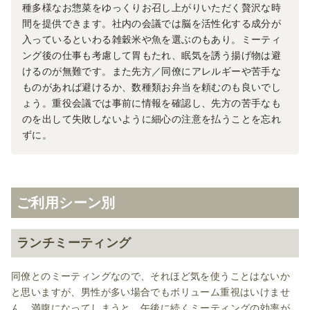
種多様なお惣菜をゆっくりお召し上がりいただく贅沢な時
間を提供できます。社内の会議では脳を活性化する成分が
入っているといわる雑穀米や魚を選ぶのもあり。ミーティ
ング後の仕事も考慮して胃もたれ、眠気を誘う揚げ物は避
けるのが無難です。また先方／同僚にアレルギーや苦手な
ものがあれば避けるか、数種類お弁当を頼むのも良いでし
ょう。重役会議では事前に情報を確認し、先方の苦手なも
のを出して失敗しないように細心の注意を払うことを忘れ
ずに。
ご利用シーン別
ランチミーティング
同僚とのミーティングなので、それほど気を使うことはないか
と思いますが、男性が多い場合でもボリューム重視はいけませ
ん。満腹になってしまうと、午後に続くミーティングの効率が