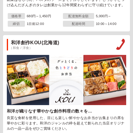
け込んだざんぎのタレは創業から12年間変わらずに守り続けています。
価格帯
680円～1,450円
配達無料金額
5,000円～
締切
1日前12:00
配達時間
10:00～14:00
和洋創作KOU(北海道)
（和食 / 洋食）
和洋が織りなす華やかな創作料理の数々を…
良質な食材を使用した、目にも楽しい鮮やかなお弁当がお集まりの席を
華やかに彩ります。和洋のジャンルの枠を超えて創られた当店オリジナ
ルの一品一品をぜひご賞味ください。