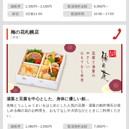
価格帯
1,330円～2,160円
配達無料金額
6,000円～
締切
1日前11:00
配達時間
10:00～17:00
梅の花札幌店
（和食）
湯葉と豆腐を中心とした、身体に優しい創…
名物とうふしゅうまいをはじめとした人気の豆腐・湯葉の創作懐石が楽
しめる梅の花のお料理を、おもてなしや大切なひとときにご利用くださ
い。
価格帯
1,080円～2,950円
配達無料金額
7,000円～