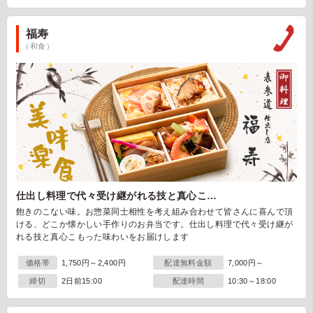
福寿
（和食）
仕出し料理で代々受け継がれる技と真心こ…
飽きのこない味。お惣菜同士相性を考え組み合わせて皆さんに喜んで頂
ける、どこか懐かしい手作りのお弁当です。仕出し料理で代々受け継が
れる技と真心こもった味わいをお届けします
価格帯
1,750円～2,400円
配達無料金額
7,000円～
締切
2日前15:00
配達時間
10:30～18:00