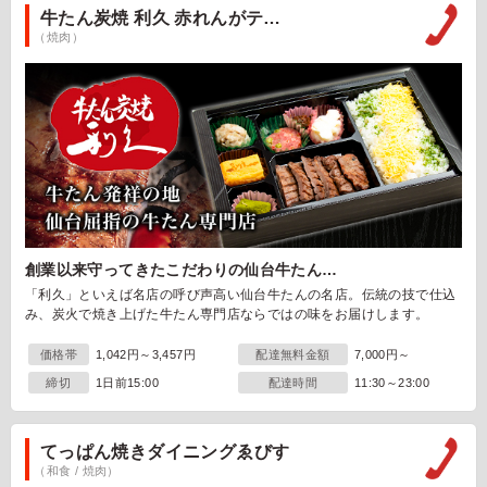
牛たん炭焼 利久 赤れんがテ…
（焼肉）
創業以来守ってきたこだわりの仙台牛たん…
「利久」といえば名店の呼び声高い仙台牛たんの名店。伝統の技で仕込
み、炭火で焼き上げた牛たん専門店ならではの味をお届けします。
価格帯
1,042円～3,457円
配達無料金額
7,000円～
締切
1日前15:00
配達時間
11:30～23:00
てっぱん焼きダイニングゑびす
（和食 / 焼肉）