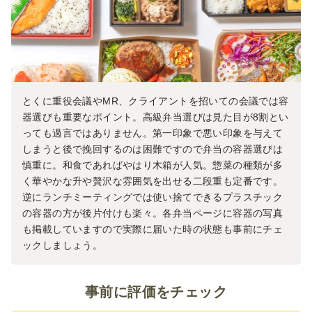
とくに重役会議やMR、クライアントを招いての会議では容
器選びも重要なポイント。高級弁当選びは見た目が8割とい
っても過言ではありません。第一印象で悪い印象を与えて
しまうと後で挽回するのは困難ですので弁当の容器選びは
慎重に。和食であればやはり木箱が人気。惣菜の種類が多
く華やかな升や贅沢な雰囲気を出せる二段重も定番です。
逆にランチミーティングでは使い捨てできるプラスチック
の容器の方が後片付けも楽々。各弁当ページに容器の写真
も掲載していますので実際に届いた時の状態も事前にチェ
ックしましょう。
事前に評価をチェック