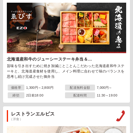
北海道産和牛のジューシーステーキ弁当＆…
旨味を引き出すために焼き加減にとことんこだわった北海道産和牛ステ
ーキと、北海道産食材を使用し、メイン料理に合わせて味のバランスを
思考し続け完成させた御弁当
価格帯
1,300円～2,800円
配達無料金額
7,000円～
締切
2日前18:00
配達時間
11:30～19:00
レストランエルビス
（洋食）