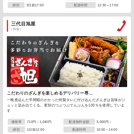
締切
3日前17:00
配達時間
12:30～17:00
三代目旭屋
（和食）
こだわりのざんぎを楽しめるデリバリー専…
一晩煮込んだ手間暇のかかった特製タレに付け込んだざんぎは旨味がジ
ュッと染み出てくる。更別のつぶつぶでんぷんを100％を使用していま
す
価格帯
710円～1,040円
配達無料金額
5,000円～
締切
1日前12:00
配達時間
10:00～14:00