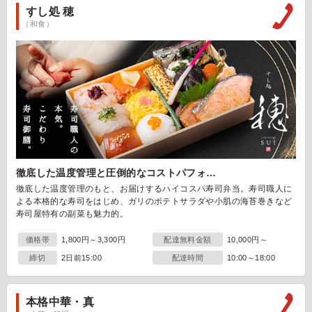
すし処 穂
（和食）
徹底した温度管理と圧倒的なコストパフォ…
徹底した温度管理のもと、お届けするハイコスパ寿司弁当。寿司職人に
よる本格的な寿司をはじめ、ガリのポテトサラダや小肌の海苔巻きなど
寿司屋特有の副菜も魅力的。
価格帯
1,800円～3,300円
配達無料金額
10,000円～
締切
2日前15:00
配達時間
10:00～18:00
本格中華・真