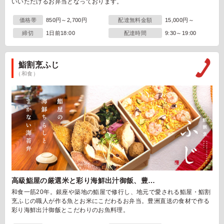
いいただけるお弁当となっております。
価格帯
850円～2,700円
配達無料金額
15,000円～
締切
1日前18:00
配達時間
9:30～19:00
鮨割烹ふじ
（和食）
高級鮨屋の厳選米と彩り海鮮出汁御飯、豊…
和食一筋20年。銀座や築地の鮨屋で修行し、地元で愛される鮨屋・鮨割
烹ふじの職人が作る魚とお米にこだわるお弁当。豊洲直送の食材で作る
彩り海鮮出汁御飯とこだわりのお魚料理。