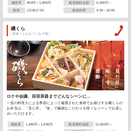
価格帯
800円～1,800円
配達無料金額
6,000円～
締切
1日前17:00
配達時間
9:30～16:00
磯くら
（和食 / とんかつ / お子様）
ロケや会議、回収容器までどんなシーンに…
一流の料理人による季節によって厳選された食材でお届けする磯くらの
お弁当は、「見た目」「味」で繊細なこだわりを様々なシーンでお楽し
みいただけます。
価格帯
1,080円～1,836円
配達無料金額
12,000円～