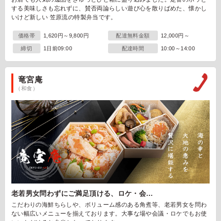
する美味しさも忘れずに、賛否両論らしい遊び心を散りばめた、懐かし
いけど新しい 笠原流の特製弁当です。
価格帯
1,620円～9,800円
配達無料金額
12,000円～
締切
1日前09:00
配達時間
10:00～14:00
竜宮庵
（和食）
老若男女問わずにご満足頂ける、ロケ・会…
こだわりの海鮮ちらしや、ボリューム感のある角煮等、老若男女を問わ
ない幅広いメニューを揃えております。大事な場や会議・ロケでもお使