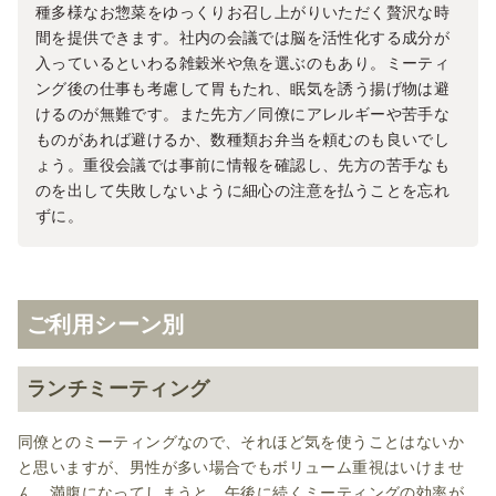
種多様なお惣菜をゆっくりお召し上がりいただく贅沢な時
間を提供できます。社内の会議では脳を活性化する成分が
入っているといわる雑穀米や魚を選ぶのもあり。ミーティ
ング後の仕事も考慮して胃もたれ、眠気を誘う揚げ物は避
けるのが無難です。また先方／同僚にアレルギーや苦手な
ものがあれば避けるか、数種類お弁当を頼むのも良いでし
ょう。重役会議では事前に情報を確認し、先方の苦手なも
のを出して失敗しないように細心の注意を払うことを忘れ
ずに。
ご利用シーン別
ランチミーティング
同僚とのミーティングなので、それほど気を使うことはないか
と思いますが、男性が多い場合でもボリューム重視はいけませ
ん。満腹になってしまうと、午後に続くミーティングの効率が