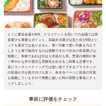
とくに重役会議やMR、クライアントを招いての会議では容
器選びも重要なポイント。高級弁当選びは見た目が8割とい
っても過言ではありません。第一印象で悪い印象を与えて
しまうと後で挽回するのは困難ですので弁当の容器選びは
慎重に。和食であればやはり木箱が人気。惣菜の種類が多
く華やかな升や贅沢な雰囲気を出せる二段重も定番です。
逆にランチミーティングでは使い捨てできるプラスチック
の容器の方が後片付けも楽々。各弁当ページに容器の写真
も掲載していますので実際に届いた時の状態も事前にチェ
ックしましょう。
事前に評価をチェック