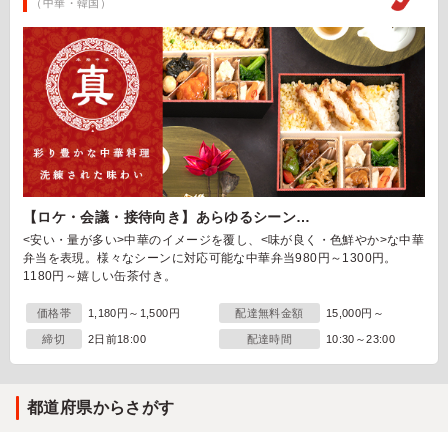
（中華・韓国）
【ロケ・会議・接待向き】あらゆるシーン…
<安い・量が多い>中華のイメージを覆し、<味が良く・色鮮やか>な中華
弁当を表現。様々なシーンに対応可能な中華弁当980円～1300円。
1180円～嬉しい缶茶付き。
価格帯
1,180円～1,500円
配達無料金額
15,000円～
締切
2日前18:00
配達時間
10:30～23:00
都道府県からさがす