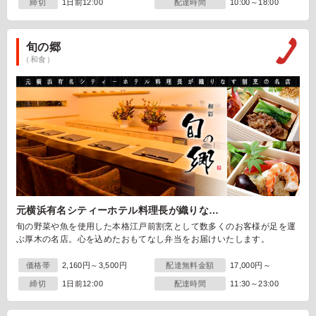
締切
1日前12:00
配達時間
10:00～18:00
旬の郷
（和食）
元横浜有名シティーホテル料理長が織りな…
旬の野菜や魚を使用した本格江戸前割烹として数多くのお客様が足を運
ぶ厚木の名店。心を込めたおもてなし弁当をお届けいたします。
価格帯
2,160円～3,500円
配達無料金額
17,000円～
締切
1日前12:00
配達時間
11:30～23:00