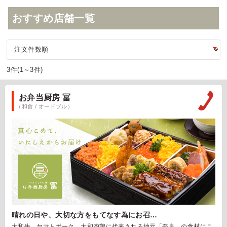
おすすめ店舗一覧
3件(1～3件)
お弁当厨房 冨
（和食 / オードブル）
晴れの日や、大切な方をもてなす為にお召…
大和牛、ヤマトポーク、大和肉鶏に代表される地元「奈良」の食材にこ