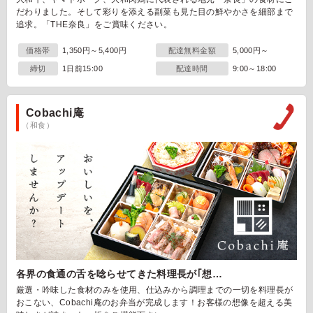
だわりました。そして彩りを添える副菜も見た目の鮮やかさを細部まで
追求。「THE奈良」をご賞味ください。
価格帯
1,350円～5,400円
配達無料金額
5,000円～
締切
1日前15:00
配達時間
9:00～18:00
Cobachi庵
（和食）
各界の食通の舌を唸らせてきた料理長が｢想…
厳選・吟味した食材のみを使用、仕込みから調理までの一切を料理長が
おこない、Cobachi庵のお弁当が完成します！お客様の想像を超える美