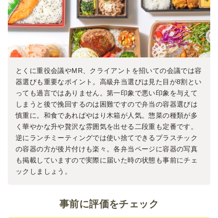
とくに重役会議やMR、クライアントを招いての会議では容
器選びも重要なポイント。高級弁当選びは見た目が8割とい
っても過言ではありません。第一印象で悪い印象を与えて
しまうと後で挽回するのは困難ですので弁当の容器選びは
慎重に。和食であればやはり木箱が人気。惣菜の種類が多
く華やかな升や贅沢な雰囲気を出せる二段重も定番です。
逆にランチミーティングでは使い捨てできるプラスチック
の容器の方が後片付けも楽々。各弁当ページに容器の写真
も掲載していますので実際に届いた時の状態も事前にチェ
ックしましょう。
事前に評価をチェック