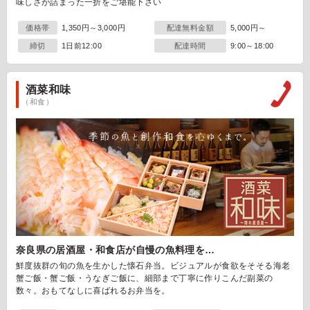
味しさが詰まった一折をご堪能下さい
価格帯
1,350円～3,000円
配達無料金額
5,000円～
締切
1日前12:00
配達時間
9:00～18:00
酒菜和味
（和食）
奈良県の居酒屋・和食店が自慢の魚料理を…
鮮度抜群の旬の魚を生かした懐石弁当。ビジュアルが食欲をそそる海老
蟹ご飯・蟹ご飯・うなぎご飯に、細部まで丁寧に作りこんだ副菜の
数々。おもてなしに喜ばれるお弁当を。