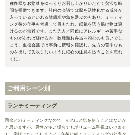
種多様なお惣菜をゆっくりお召し上がりいただく贅沢な時
間を提供できます。社内の会議では脳を活性化する成分が
入っているといわる雑穀米や魚を選ぶのもあり。ミーティ
ング後の仕事も考慮して胃もたれ、眠気を誘う揚げ物は避
けるのが無難です。また先方／同僚にアレルギーや苦手な
ものがあれば避けるか、数種類お弁当を頼むのも良いでし
ょう。重役会議では事前に情報を確認し、先方の苦手なも
のを出して失敗しないように細心の注意を払うことを忘れ
ずに。
ご利用シーン別
ランチミーティング
同僚とのミーティングなので、それほど気を使うことはないか
と思いますが、男性が多い場合でもボリューム重視はいけませ
ん。満腹になってしまうと、午後に続くミーティングの効率が