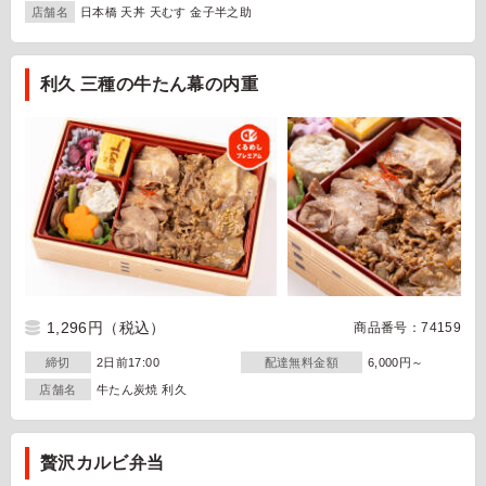
店舗名
日本橋 天丼 天むす 金子半之助
利久 三種の牛たん幕の内重
1,296円
（税込）
商品番号：74159
締切
2日前17:00
配達無料金額
6,000円～
店舗名
牛たん炭焼 利久
贅沢カルビ弁当