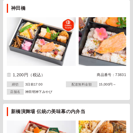
神田橋
1,200円
（税込）
商品番号：73831
締切
3日前17:00
配達無料金額
15,000円～
店舗名
神田明神下みやび
新橋演舞場 伝統の美味幕の内弁当