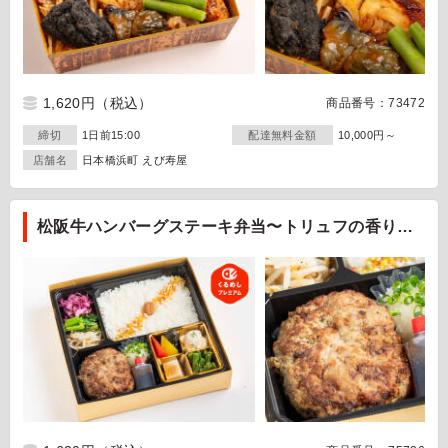
1,620円
（税込）
商品番号：73472
締切
1日前15:00
配達無料金額
10,000円～
店舗名
日本橋浜町 えび寿屋
松阪牛ハンバーグステーキ弁当〜トリュフの香りを
添えて〜