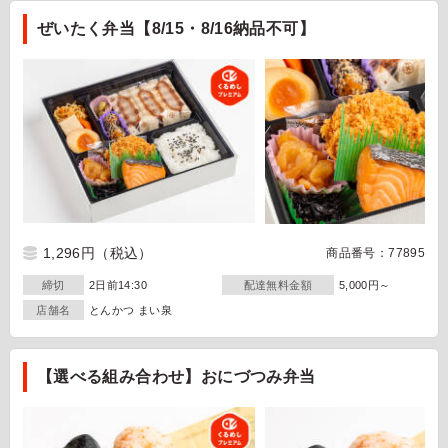
ぜいたく弁当【8/15・8/16納品不可】
1,296円
（税込）
商品番号：77895
締切
2日前14:30
配達無料金額
5,000円～
店舗名
とんかつ まい泉
【選べる組み合わせ】おにづつみ弁当