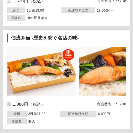
1,620円
（税込）
商品番号：75736
締切
1日前13:00
配達無料金額
12,000円～
店舗名
肉の匠 将泰庵
佃浅弁当 -歴史を紡ぐ名店の味-
1,080円
（税込）
商品番号：73908
締切
2日前17:00
配達無料金額
6,000円～
店舗名
佃浅