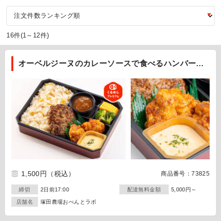
16件(1～12件)
オーベルジーヌのカレーソースで食べるハンバーグ
&若鶏のチキン南蛮弁当
1,500円
（税込）
商品番号：73825
締切
2日前17:00
配達無料金額
5,000円～
店舗名
塚田農場おべんとラボ