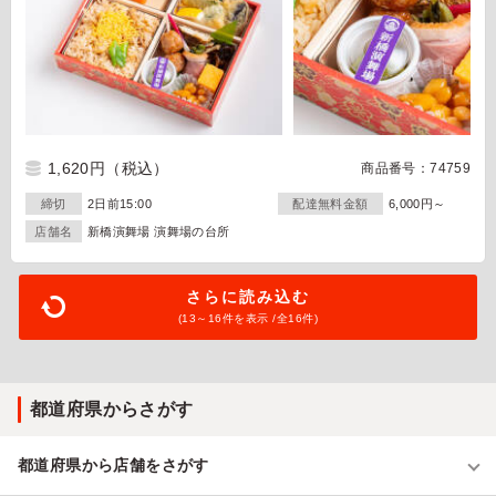
1,620円
（税込）
商品番号：74759
締切
2日前15:00
配達無料金額
6,000円～
店舗名
新橋演舞場 演舞場の台所
さらに読み込む
(13～
16
件を表示 /全16件)
都道府県からさがす
都道府県から店舗をさがす