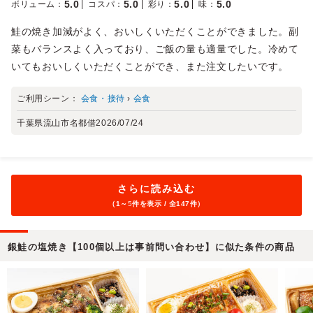
5.0
5.0
5.0
5.0
ボリューム
：
コスパ
：
彩り
：
味
：
鮭の焼き加減がよく、おいしくいただくことができました。副
菜もバランスよく入っており、ご飯の量も適量でした。冷めて
いてもおいしくいただくことができ、また注文したいです。
ご利用シーン：
会食・接待
›
会食
千葉県流山市名都借
2026/07/24
さらに読み込む
（1～
5
件を表示 / 全147件）
銀鮭の塩焼き【100個以上は事前問い合わせ】に似た条件の商品