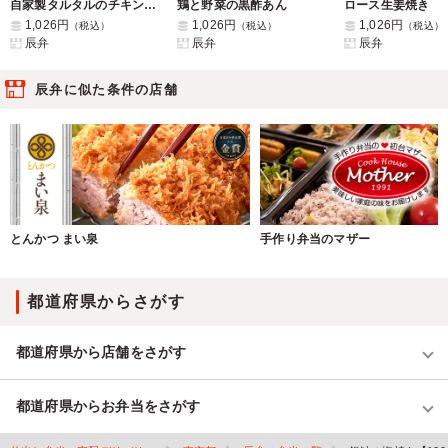
自家製タルタルのチキン南蛮
鶏と野菜の黒酢あん
ロース生姜焼き
1,026円
1,026円
1,026円
（税込）
（税込）
（税込）
辰弁
辰弁
辰弁
辰弁に似た条件の店舗
とんかつ まい泉
手作り弁当のマザー
都道府県からさがす
都道府県から店舗をさがす
都道府県からお弁当をさがす