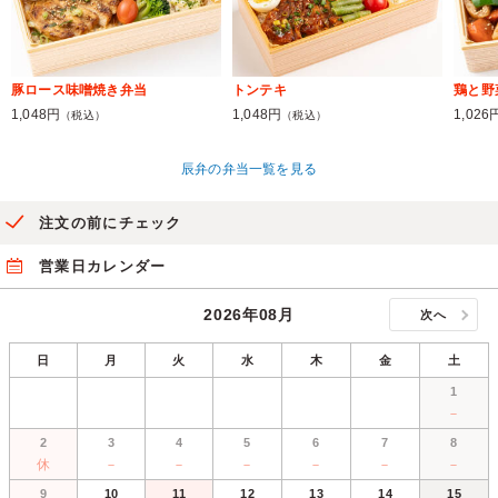
豚ロース味噌焼き弁当
トンテキ
鶏と野
1,048円
1,048円
1,026
（税込）
（税込）
辰弁の弁当一覧を見る
注文の前にチェック
営業日カレンダー
2026年08月
次へ
日
月
火
水
木
金
土
1
－
2
3
4
5
6
7
8
休
－
－
－
－
－
－
9
10
11
12
13
14
15