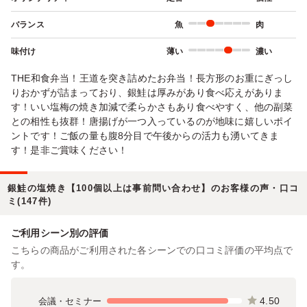
バランス
魚
肉
味付け
薄い
濃い
THE和食弁当！王道を突き詰めたお弁当！長方形のお重にぎっし
りおかずが詰まっており、銀鮭は厚みがあり食べ応えがありま
す！いい塩梅の焼き加減で柔らかさもあり食べやすく、他の副菜
との相性も抜群！唐揚げが一つ入っているのが地味に嬉しいポイ
ントです！ご飯の量も腹8分目で午後からの活力も湧いてきま
す！是非ご賞味ください！
銀鮭の塩焼き【100個以上は事前問い合わせ】のお客様の声・口コ
ミ(147件)
ご利用シーン別の評価
こちらの商品がご利用された各シーンでの口コミ評価の平均点で
す。
4.50
会議・セミナー