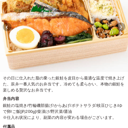
その日に仕入れた脂の乗った銀鮭を皮目から最適な温度で焼き上げ
た、辰弁一番人気のお弁当です。冷めても柔らかい、本物の銀鮭を
楽しめる贅沢なお弁当です。
弁当内容
銀鮭の塩焼き/竹輪磯部揚げ/からあげ/ポテトサラダ/枝豆ひじき/ゆ
で卵/ご飯[約200g]/柴漬け/野沢菜/醤油
※仕入れ状況により、副菜の内容が変わる場合がございます。
付属品