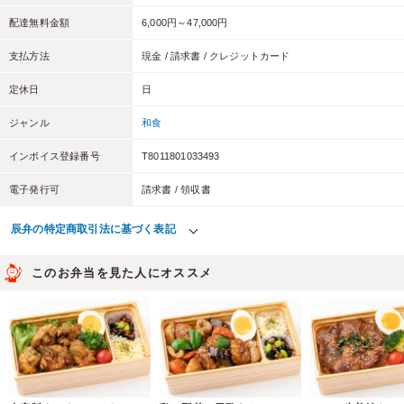
配達無料金額
6,000円～47,000円
支払方法
現金 / 請求書 / クレジットカード
定休日
日
ジャンル
和食
インボイス登録番号
T8011801033493
電子発行可
請求書 / 領収書
辰弁の特定商取引法に基づく表記
このお弁当を見た人にオススメ