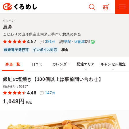
タツベン
辰弁
こだわりの山形県産庄内米と手作り惣菜の弁当
4.57
391
0
早配・遅配率
%
件
帳票電子発行可
インボイス対応
和食
弁当一覧
口コミ
カレンダー
配達エリア
キャンセル規定
銀鮭の塩焼き【100個以上は事前問い合わせ】
商品番号：56137
4.46
147
件
1,048円
税込