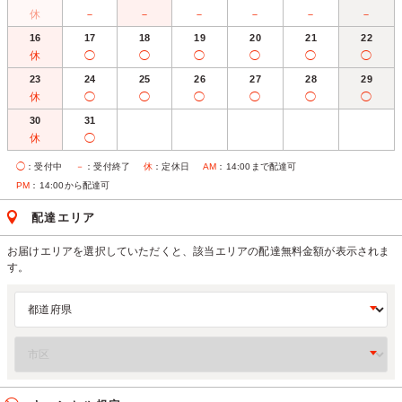
休
－
－
－
－
－
－
16
17
18
19
20
21
22
休
◯
◯
◯
◯
◯
◯
23
24
25
26
27
28
29
休
◯
◯
◯
◯
◯
◯
30
31
休
◯
◯
：受付中
－
：受付終了
休
：定休日
AM
：14:00まで配達可
PM
：14:00から配達可
配達エリア
お届けエリアを選択していただくと、該当エリアの配達無料金額が表示されま
す。