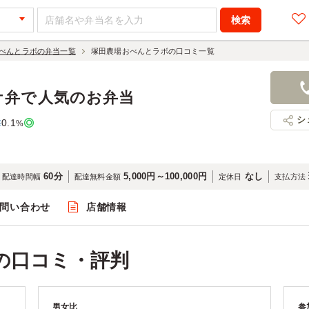
べんとラボの弁当一覧
塚田農場おべんとラボの口コミ一覧
ケ弁で人気のお弁当
シ
0.1
率
%
60分
5,000円～100,000円
なし
配達時間幅
配達無料金額
定休日
支払方法
問い合わせ
店舗情報
の口コミ・評判
男女比
参