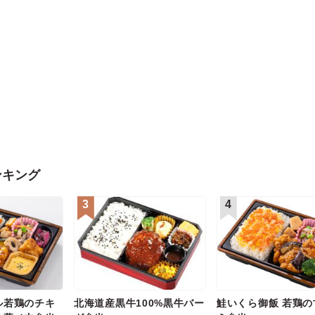
ンキング
3
4
ル若鶏のチキ
北海道産黒牛100%黒牛バー
鮭いくら御飯 若鶏の