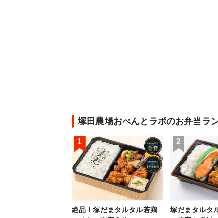
塚田農場おべんとラボのお弁当ラ
1
2
絶品！塚だまタルタル若鶏
塚だまタルタ