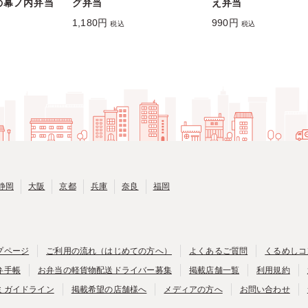
の幕ノ内弁当
グ弁当
え弁当
1,180円
990円
税込
税込
静岡
大阪
京都
兵庫
奈良
福岡
プページ
ご利用の流れ（はじめての方へ）
よくあるご質問
くるめしコ
弁手帳
お弁当の軽貨物配送ドライバー募集
掲載店舗一覧
利用規約
ミガイドライン
掲載希望の店舗様へ
メディアの方へ
お問い合わせ