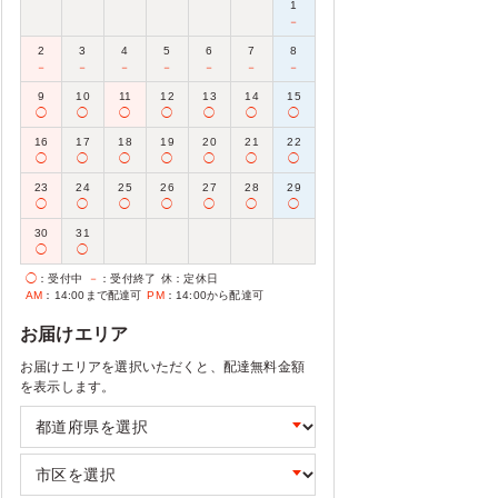
1
－
2
3
4
5
6
7
8
－
－
－
－
－
－
－
9
10
11
12
13
14
15
◯
◯
◯
◯
◯
◯
◯
16
17
18
19
20
21
22
◯
◯
◯
◯
◯
◯
◯
23
24
25
26
27
28
29
◯
◯
◯
◯
◯
◯
◯
30
31
◯
◯
◯
：受付中
－
：受付終了
休
：定休日
AM
：14:00まで配達可
PM
：14:00から配達可
お届けエリア
お届けエリアを選択いただくと、配達無料金額
を表示します。