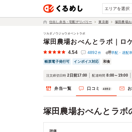
エリアを選択
仕出し弁当・宅配デリバリー
東京都
塚田農場お
ツカダノウジョウオベントラボ
塚田農場おべんとラボ｜ロ
4.54
4892
早配・遅配
件
帳票電子発行可
インボイス対応
和食
2日前17:00
8:00～19:00
注文締切日時
配達時間
弁当一覧
口コミ
お
4892
塚田農場おべんとラボ
評価