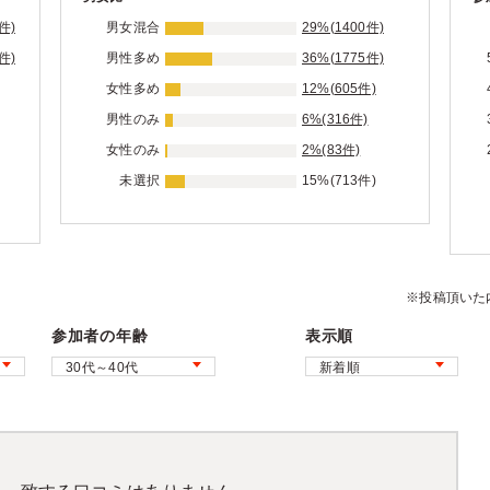
件)
男女混合
29%(1400件)
件)
男性多め
36%(1775件)
女性多め
12%(605件)
男性のみ
6%(316件)
女性のみ
2%(83件)
未選択
15%(713件)
※投稿頂いた
参加者の年齢
表示順