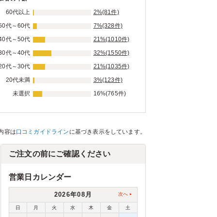
60代以上
2%(81件)
50代～60代
7%(328件)
40代～50代
21%(1010件)
30代～40代
32%(1550件)
20代～30代
21%(1035件)
20代未満
3%(123件)
未選択
16%(765件)
内容は
口コミガイドライン
に基づき表示をしています。
ご注文の前にご確認ください
営業日カレンダー
2026年08月
次へ
日
月
火
水
木
金
土