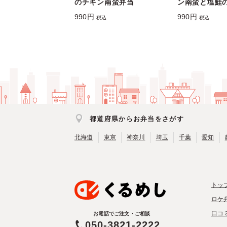
のチキン南蛮弁当
ン南蛮と塩鮭
990円
990円
税込
税込
都道府県からお弁当をさがす
北海道
東京
神奈川
埼玉
千葉
愛知
トッ
ロケ
口コ
お電話でご注文・ご相談
050-3821-2222