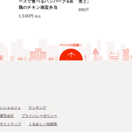
ースで食べるハンバーグ&若
煮と三元豚ひれかつ弁当
鶏のチキン南蛮弁当
990円
税込
1,500円
税込
ページの先頭へ
ンシェルジュ
ランキング
運営会社
プライバシーポリシー
サイトマップ
くるめし一括精算