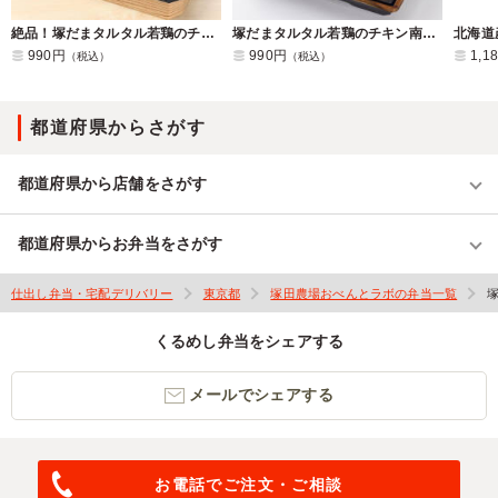
絶品！塚だまタルタル若鶏のチキン南蛮弁当
塚だまタルタル若鶏のチキン南蛮と塩鮭の幕ノ内弁当
990円
990円
1,1
（税込）
（税込）
都道府県からさがす
都道府県から店舗をさがす
都道府県からお弁当をさがす
仕出し弁当・宅配デリバリー
東京都
塚田農場おべんとラボの弁当一覧
くるめし弁当をシェアする
メールでシェアする
お電話でご注文・ご相談