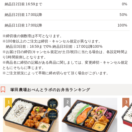
納品日2日前 16:59まで
0%
納品日2日前 17:00以降
50%
納品日1日前 17:00以降
100%
※締切後の個数増は不可となります。
※100食以上のご注文は締切・キャンセル規定が異なります。
納品日3日前：16:59まで0% 納品日3日前：17:00以降100%
※お届け日の締切(キャンセル規定)が土日/祝日に当たる場合は、各設定時間よ
り1時間前倒しとなります。
※商品名に締切の記載がある商品に関しましては、変更締切・キャンセル規定
ともにそちらに準じます。
※ご注文状況によって早期に締め切らせて頂く場合がございます。
塚田農場おべんとラボのお弁当ランキング
1
2
3