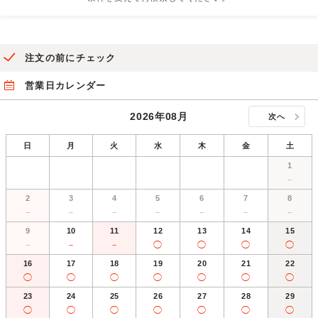
注文の前にチェック
営業日カレンダー
2026年08月
次へ
日
月
火
水
木
金
土
1
－
2
3
4
5
6
7
8
－
－
－
－
－
－
－
9
10
11
12
13
14
15
－
－
－
◯
◯
◯
◯
16
17
18
19
20
21
22
◯
◯
◯
◯
◯
◯
◯
23
24
25
26
27
28
29
◯
◯
◯
◯
◯
◯
◯