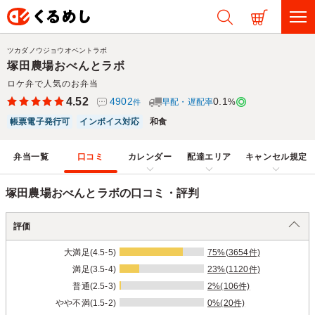
ツカダノウジョウオベントラボ
塚田農場おべんとラボ
ロケ弁で人気のお弁当
4.52
4902
0.1
早配・遅配率
%
件
帳票電子発行可
インボイス対応
和食
弁当一覧
口コミ
カレンダー
配達エリア
キャンセル規定
塚田農場おべんとラボの口コミ・評判
評価
大満足(4.5-5)
75%(3654件)
満足(3.5-4)
23%(1120件)
普通(2.5-3)
2%(106件)
やや不満(1.5-2)
0%(20件)